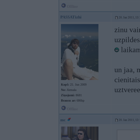
Offline
PASSATizhi
20. Jan 2011, 13:
zinu vai
uzpildes
laikam
un jaa, 
cienitai
Kopš:
25. Jun 2009
uztvere
No:
Jūrmala
Ziņojumi:
8681
Braucu ar:
686hp
Offline
mc
20. Jan 2011, 13: