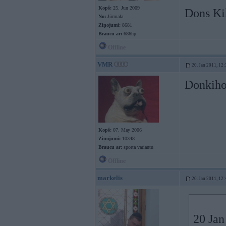
Kopš:
25. Jun 2009
Dons Ki
No:
Jūrmala
Ziņojumi:
8681
Braucu ar:
686hp
Offline
VMR
20. Jan 2011, 12:
Donkiho
Kopš:
07. May 2006
Ziņojumi:
10348
Braucu ar:
sporta variantu
Offline
markelis
20. Jan 2011, 12:
20 Jan