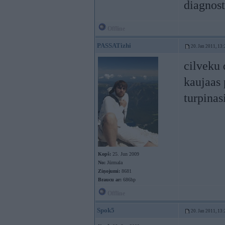
diagnost
Offline
PASSATizhi
20. Jan 2011, 13:
cilveku d
kaujaas 
turpinas
Kopš:
25. Jun 2009
No:
Jūrmala
Ziņojumi:
8681
Braucu ar:
686hp
Offline
Spok5
20. Jan 2011, 13: