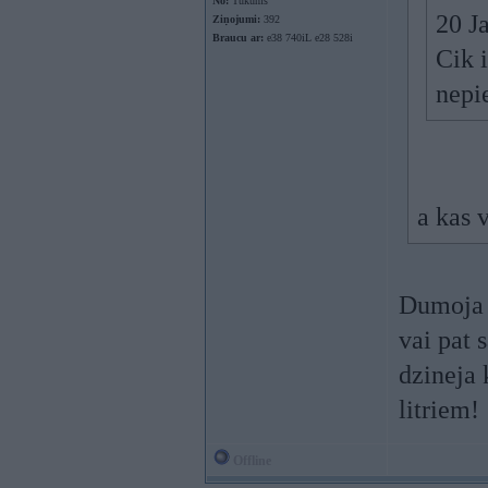
No:
Tukums
20 J
Ziņojumi:
392
Braucu ar:
e38 740iL e28 528i
Cik i
nepi
a kas 
Dumoja d
vai pat 
dzineja 
litriem!
Offline