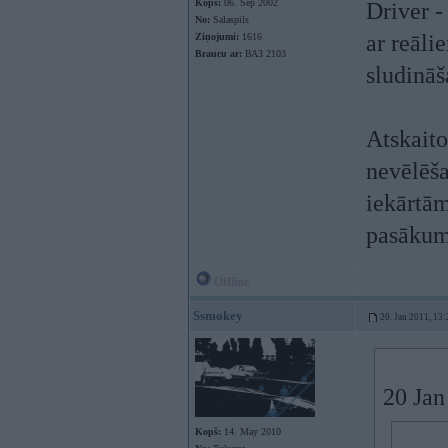
Kopš:
06. Sep 2002
Driver -
No:
Salaspils
ar reāli
Ziņojumi:
1616
Braucu ar:
ВАЗ 2103
sludināš
Atskaito
nevēlēš
iekārtām
pasākum
Offline
Ssmokey
20. Jan 2011, 13:
20 Jan
Kopš:
14. May 2010