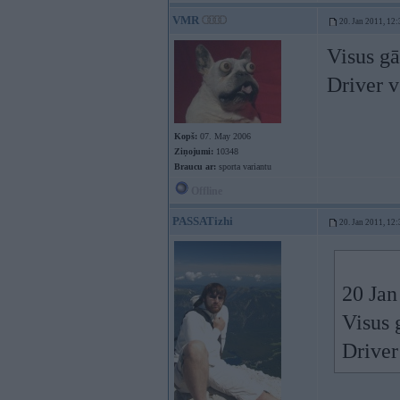
VMR
20. Jan 2011, 12:
Visus gā
Driver v
Kopš:
07. May 2006
Ziņojumi:
10348
Braucu ar:
sporta variantu
Offline
PASSATizhi
20. Jan 2011, 12:
20 Jan
Visus 
Driver