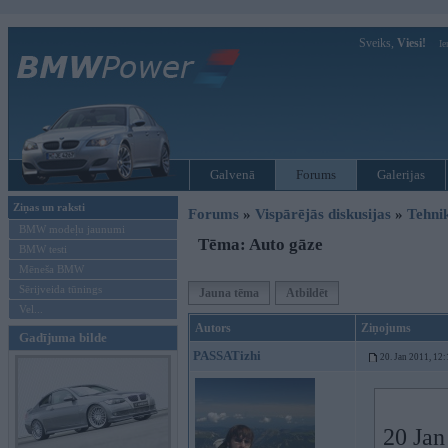
Sveiks,
Viesi!
Ie
Galvenā
Forums
Galerijas
Ziņas un raksti
Forums
»
Vispārējās diskusijas
»
Tehni
BMW modeļu jaunumi
Tēma: Auto gāze
BMW testi
Mēneša BMW
Sērijveida tūnings
Jauna tēma
Atbildēt
Vel...
Autors
Ziņojums
Gadījuma bilde
PASSATizhi
20. Jan 2011, 12:
20 Jan