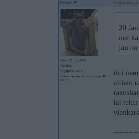
Driver
20. Jan 2011, 13:
20 Jan
nez ka
jau no
Kopš:
22. Jun 2002
No:
Rīga
tici man
Ziņojumi:
31536
Braucu ar:
iepirkuma ratiem pa alko
outletu
citiem r
razoshan
lai ieka
vienkars
----------