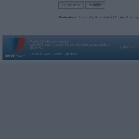
Jauna tēma
Atbildēt
Moderatori:
968-jk
,
AV
,
AiwaShuraLLP
,
GirtzB
,
Lafter
Vortāls BMWPower.lv darbojas
kopš 2002. gada 14. maija. Tas nav auto klubs un nav saistīts ar
Galvena
|
Fo
BMW AG.
Par BMWPower
|
Kontakti
|
Reklāma