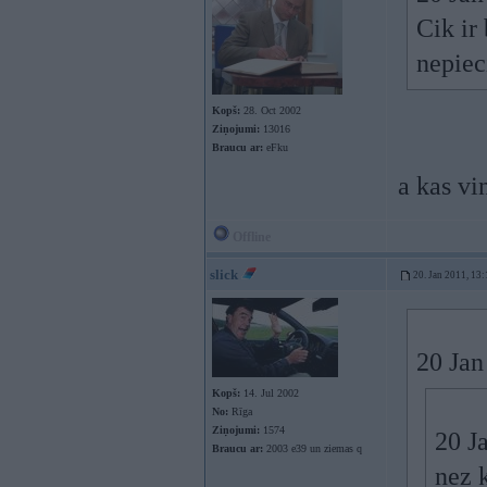
Cik ir
nepiec
Kopš:
28. Oct 2002
Ziņojumi:
13016
Braucu ar:
eFku
a kas vi
Offline
slick
20. Jan 2011, 13:
20 Jan
Kopš:
14. Jul 2002
No:
Rīga
Ziņojumi:
1574
20 J
Braucu ar:
2003 e39 un ziemas q
nez 