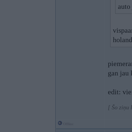
auto 
vispaa
holand
piemera
gan jau
edit: vi
[ Šo ziņu 
Offline