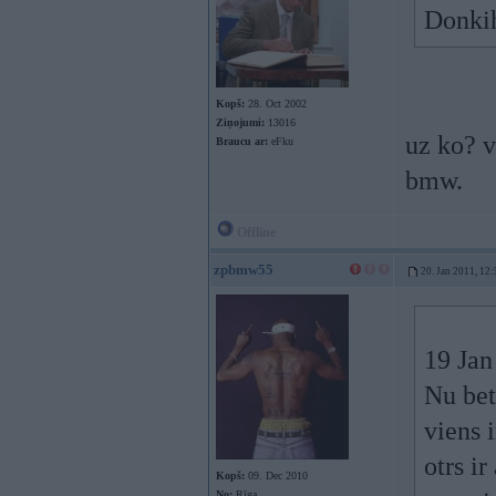
Donkih
Kopš:
28. Oct 2002
Ziņojumi:
13016
uz ko? v
Braucu ar:
eFku
bmw.
Offline
zpbmw55
20. Jan 2011, 12:
19 Jan
Nu bet
viens i
otrs ir
Kopš:
09. Dec 2010
No:
Rīga