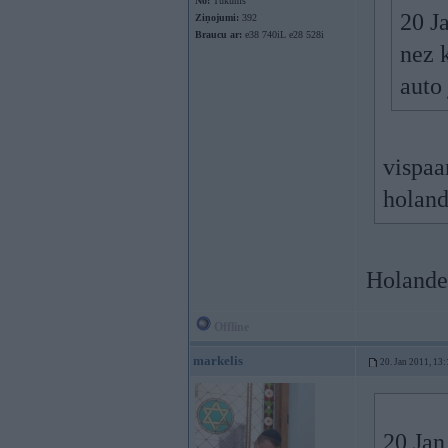
No:
Tukums
20 J
Ziņojumi:
392
Braucu ar:
e38 740iL e28 528i
nez 
auto 
vispaa
holand
Holande 
Offline
markelis
20. Jan 2011, 13:
20 Jan