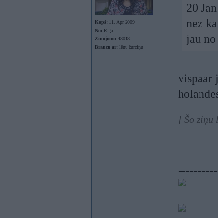
20 Jan
nez ka
Kopš:
11. Apr 2009
No:
Rīga
jau no
Ziņojumi:
48018
Braucu ar:
lēnu žurciņu
vispaar 
holandes
[ Šo ziņu
----------