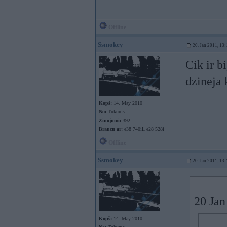
Offline
Ssmokey
20. Jan 2011, 13:
Cik ir b
dzineja
Kopš:
14. May 2010
No:
Tukums
Ziņojumi:
392
Braucu ar:
e38 740iL e28 528i
Offline
Ssmokey
20. Jan 2011, 13:
20 Jan
Kopš:
14. May 2010