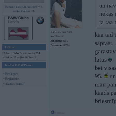
un nav
Hamann pārveidojumi BMW 3.
sērijas kupejai E92
nekas n
ja taa 
Kopš:
25. Jun 2009
kaa tad 
No:
Jūrmala
Ziņojumi:
8681
saprast.
Braucu ar:
686hp
Online
garastav
Pašreiz BMWPower skatās 214
viesi un 10 reģistrēti lietotāji.
latus
Ienākt BMWPower
bet visa
• Pieslēgties
95.
un 
• Reģistrēties
man pama
• Aizmirsi paroli?
kaads pa
briesmīg
Offline