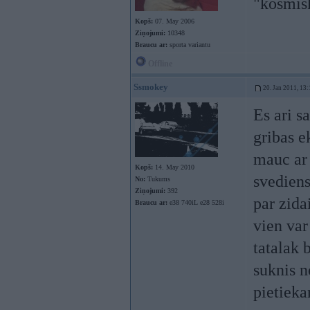
"kosmis
Kopš:
07. May 2006
Ziņojumi:
10348
Braucu ar:
sporta variantu
Offline
Ssmokey
20. Jan 2011, 13:
Es ari s
gribas e
mauc ar 
Kopš:
14. May 2010
svediens
No:
Tukums
Ziņojumi:
392
par zida
Braucu ar:
e38 740iL e28 528i
vien var
tatalak 
suknis n
pietieka