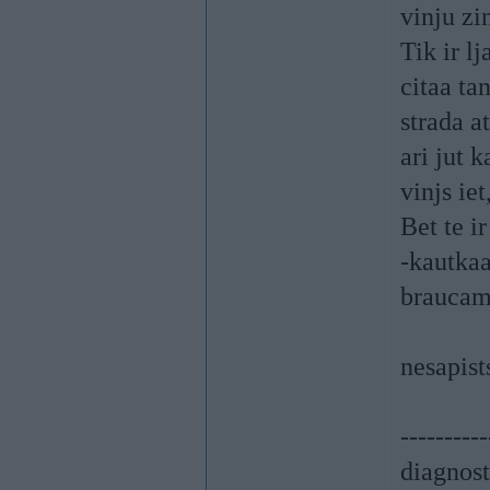
vinju zi
Tik ir l
citaa ta
strada a
ari jut 
vinjs iet
Bet te i
-kautkaa
braucam
nesapist
----------
diagnost