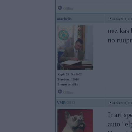
Offline
markelis
20. Jan 2011, 13:
nez kas 
no ruupn
Kopš:
28. Oct 2002
Ziņojumi:
13016
Braucu ar:
eFku
Offline
VMR
20. Jan 2011, 13:
Ir arī sp
auto "el