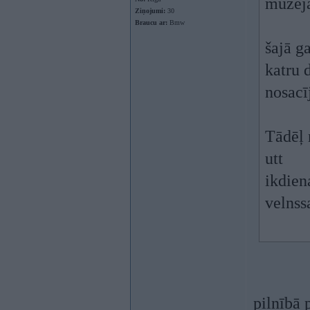
muzeja
Ziņojumi:
30
Braucu ar:
Bmw
šajā g
katru 
nosacī
Tādēļ 
utt
ikdien
velnssa
pilnībā p