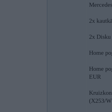
Mercedes
2x kautk
2x Disku 
Home pog
Home pog
EUR
Kruizkon
(X253/W2