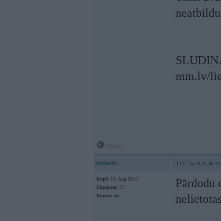
neatbildu
SLUDIN
mm.lv/lie
Offline
edzhulis
17. Jan 2025, 00:43
Kopš:
16. Aug 2019
Pārdodu 
Ziņojumi:
27
nelietotas
Braucu ar: