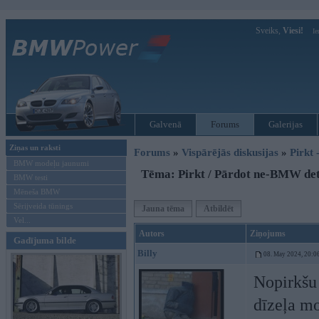
Sveiks,
Viesi!
Ie
Galvenā
Forums
Galerijas
Ziņas un raksti
Forums
»
Vispārējās diskusijas
»
Pirkt 
BMW modeļu jaunumi
Tēma: Pirkt / Pārdot ne-BMW det
BMW testi
Mēneša BMW
Sērijveida tūnings
Jauna tēma
Atbildēt
Vel...
Autors
Ziņojums
Gadījuma bilde
Billy
08. May 2024, 20:0
Nopirkšu
dīzeļa mo