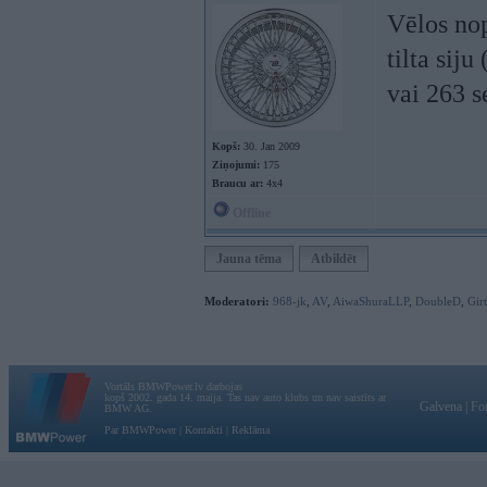
Vēlos no
tilta sij
vai 263 s
Kopš:
30. Jan 2009
Ziņojumi:
175
Braucu ar:
4x4
Offline
Jauna tēma
Atbildēt
Moderatori:
968-jk
,
AV
,
AiwaShuraLLP
,
DoubleD
,
Gir
Vortāls BMWPower.lv darbojas
kopš 2002. gada 14. maija. Tas nav auto klubs un nav saistīts ar
Galvena
|
Fo
BMW AG.
Par BMWPower
|
Kontakti
|
Reklāma