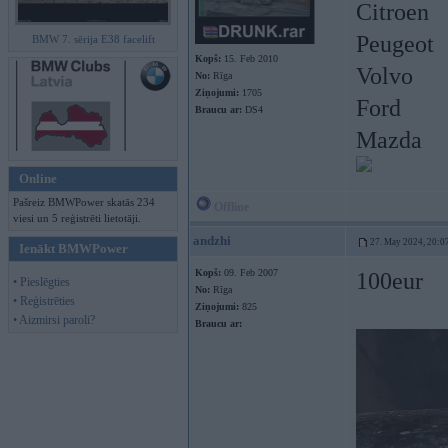
Citroen
Peugeot
BMW 7. sērija E38 facelift
Kopš:
15. Feb 2010
Volvo
No:
Rīga
Ziņojumi:
1705
Ford
Braucu ar:
DS4
Mazda
Online
Pašreiz BMWPower skatās 234
Offline
viesi un 5 reģistrēti lietotāji.
andzhi
27. May 2024, 20:0
Ienākt BMWPower
Kopš:
09. Feb 2007
100eur
• Pieslēgties
No:
Rīga
• Reģistrēties
Ziņojumi:
825
• Aizmirsi paroli?
Braucu ar: