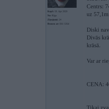
Centrs: 
Kopš:
19. Apr 2020
uz 57,1
No:
Rīga
Ziņojumi:
24
Braucu ar:
E61 535d
Diski nav
Divās krā
krāsā.
Var ar ri
CENA: 4
Tikai zv