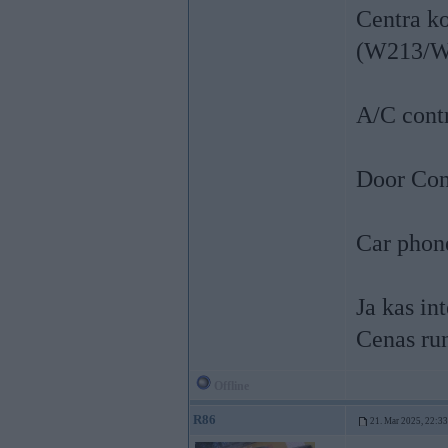
Centra k
(W213/W2
A/C cont
Door Con
Car phon
Ja kas in
Cenas ru
Offline
R86
21. Mar 2025, 22:33