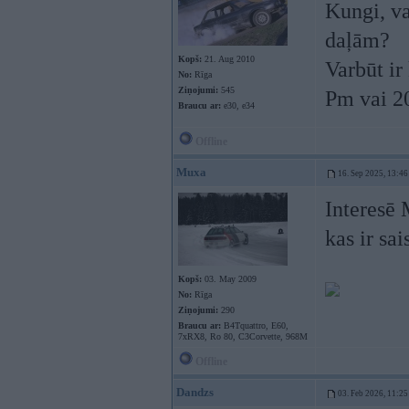
Kungi, va
daļām?
Kopš:
21. Aug 2010
Varbūt ir
No:
Rīga
Ziņojumi:
545
Pm vai 2
Braucu ar:
e30, e34
Offline
Muxa
16. Sep 2025, 13:46
Interesē 
kas ir sa
Kopš:
03. May 2009
No:
Rīga
Ziņojumi:
290
Braucu ar:
B4Tquattro, E60,
7xRX8, Ro 80, C3Corvette, 968M
Offline
Dandzs
03. Feb 2026, 11:25