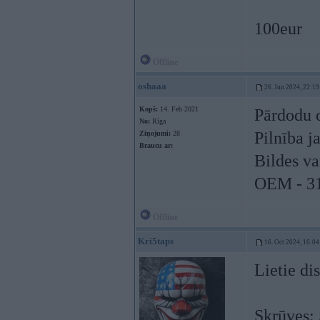
100eur
Offline
oshaaa
26. Jun 2024, 22:19
Kopš:
14. Feb 2021
Pārdodu 
No:
Rīga
Pilnība 
Ziņojumi:
28
Braucu ar:
Bildes va
OEM - 3
Offline
Kri5taps
16. Oct 2024, 16:04
Lietie di
Skrūves