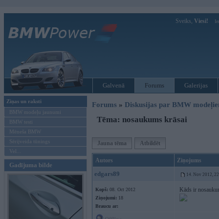
Sveiks,
Viesi!
Ie
Galvenā
Forums
Galerijas
Ziņas un raksti
Forums
»
Diskusijas par BMW modeļi
BMW modeļu jaunumi
Tēma: nosaukums krāsai
BMW testi
Mēneša BMW
Sērijveida tūnings
Jauna tēma
Atbildēt
Vel...
Autors
Ziņojums
Gadījuma bilde
edgars89
14. Nov 2012, 2
Kāds ir nosaukum
Kopš:
08. Oct 2012
Ziņojumi:
18
Braucu ar: