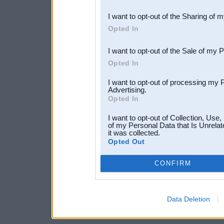
also be disclosed by us to 
I want to opt-out of the Sharing of 
Downstream Participants
th
Opted In
third parties.
I want to opt-out of the Sale of my 
Opted In
I want to opt-out of processing my 
Advertising.
Opted In
I want to opt-out of Collection, Use
of my Personal Data that Is Unrelat
it was collected.
Opted Out
CONFIRM
Data Deletion