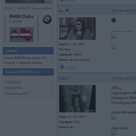
Offline
BMW 7. sērija F01 (preses bildes)
mc
14. Nov 2012, 2
-----------------
Kopš:
11. Apr 2009
No:
Rīga
Online
Ziņojumi:
48018
Pašreiz BMWPower skatās 212
Braucu ar:
lēnu žurciņu
viesi un 7 reģistrēti lietotāji.
Offline
Ienākt BMWPower
Chief
14. Nov 2012, 2
• Pieslēgties
• Reģistrēties
1993.g.
Lagunengruen Me
• Aizmirsi paroli?
Islandgruen Meta
Oxfordgruen Met
Konkrētāk meklē 
Kopš:
28. Nov 2007
Ziņojumi:
5422
Braucu ar:
šādas zīmes