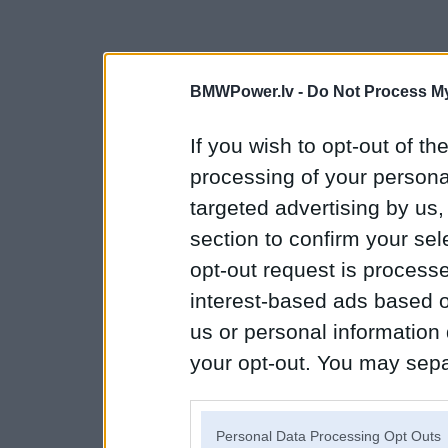
BMWPower.lv -
Do Not Process My
If you wish to opt-out of the
processing of your personal
targeted advertising by us
section to confirm your sel
opt-out request is proces
interest-based ads based o
us or personal information d
your opt-out. You may separ
disclosure of your personal
IAB’s list of downstream pa
Personal Data Processing Opt Outs