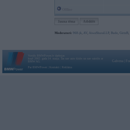
Offline
Jauna tēma
Atbildēt
Moderatori:
968-jk
,
AV
,
AiwaShuraLLP
,
Bude
,
GirtzB
,
Vortāls BMWPower.lv darbojas
kopš 2002. gada 14. maija. Tas nav auto klubs un nav saistīts ar
Galvena
|
Fo
BMW AG.
Par BMWPower
|
Kontakti
|
Reklāma