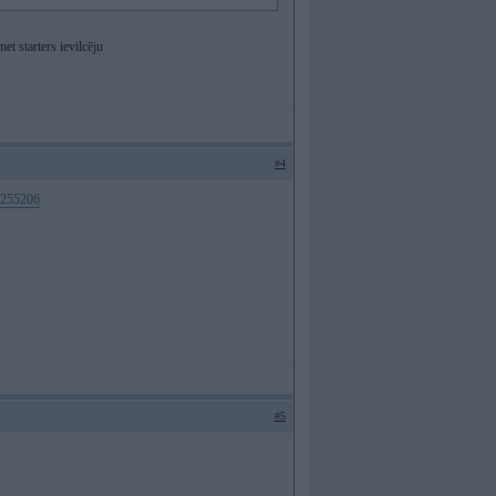
et starters ievilcēju
#4
d_255206
#5