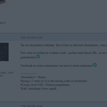
AB-55
07. Oct 2012, 16:42
Tas nav akumulatoru ladetaajs. Taa ir ieriice ar iebuveetu akumulatoru , kam j
Peec cenas un izskata tas ir kjiinas suuds , pasham taadi bija pa 20ls , un tas a
grabazhnieku
Visdrizaak tur nekas nemainiisies vari mest to meslu miskasteee
 2012 , GSX
-----------------
 A2
Akumulatori + Riepas
Having a 7 series in LA is like having a bike in Amsterdam
#Crypto_fever CEO , Finansu programmas
'Katls' izstrādatajs.Forex signāli.
07. Oct 2012, 16:42