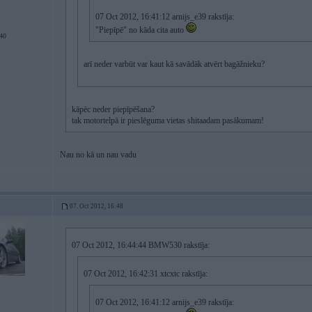
07 Oct 2012, 16:41:12 arnijs_e39 rakstīja:
"Piepīpē" no kāda cita auto
40
arī neder varbūt var kaut kā savādāk atvērt bagāžnieku?
kāpēc neder piepīpēšana?
tak motortelpā ir pieslēguma vietas shitaadam pasākumam!
Nau no kā un nau vadu
07. Oct 2012, 16:48
07 Oct 2012, 16:44:44 BMW530 rakstīja:
07 Oct 2012, 16:42:31 xtcxtc rakstīja:
07 Oct 2012, 16:41:12 arnijs_e39 rakstīja: