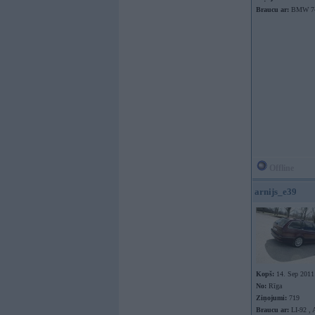
Braucu ar:
BMW 7
Offline
arnijs_e39
Kopš:
14. Sep 2011
No:
Rīga
Ziņojumi:
719
Braucu ar:
LI-92 , 