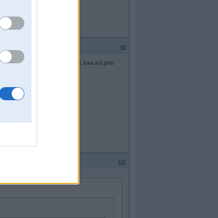
#9
kshaa ir taads CRAP ka nosezhas atri, kaut arii pilni
#10