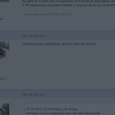
ilgi jālādē lai es varētu kaut vai bagāžnieku atvērt un tikt pie akumulatora ,a
ir 100 ampērstundas,akumulatora lādētājs ir Jumpstart ,Boost rate 12vol
[ Šo ziņu laboja xtcxtc, 07 Oct 2012, 16:32:31 ]
40
07. Oct 2012, 16:34
Piedarbini un atver grabažnieku, tad uzliec lādēt aķīti normāli.
AB-55
07. Oct 2012, 16:37
07 Oct 2012, 16:34:08 arnijs_e39 rakstīja:
Piedarbini un atver grabažnieku, tad uzliec lādēt aķīti normāli.