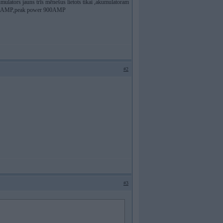
kumulators jauns trīs mēnešus lietots tikai ,akumulatoram
t 400AMP,peak power 900AMP
#2
#3