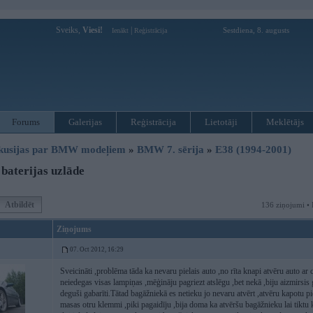
Sveiks,
Viesi!
|
Sestdiena, 8. augusts
Ienākt
Reģistrācija
Forums
Galerijas
Reģistrācija
Lietotāji
Meklētājs
kusijas par BMW modeļiem
»
BMW 7. sērija
»
E38 (1994-2001)
baterijas uzlāde
Atbildēt
136 ziņojumi • 
Ziņojums
07. Oct 2012, 16:29
Sveicināti ,problēma tāda ka nevaru pielais auto ,no rīta knapi atvēru auto ar 
neiedegas visas lampiņas ,mēģināju pagriezt atslēgu ,bet nekā ,biju aizmirsis g
deguši gabarīti.Tātad bagāžniekā es netieku jo nevaru atvērt ,atvēru kapotu p
masas otru klemmi ,piki pagaidīju ,bija doma ka atvēršu bagāžnieku lai tiktu 