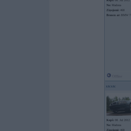
Kopš:
08. Jul 2012
No:
Madona
Ziņojumi:
468
Braucu ar:
BMW 7
Offline
xtcxtc
Kopš:
08. Jul 2012
No:
Madona
Ziņojumi:
468