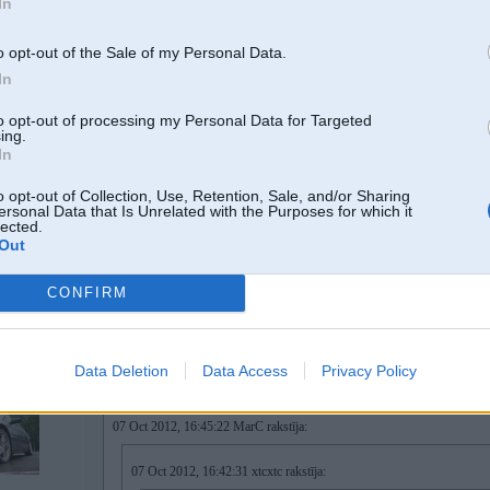
In
kāpēc neder piepīpēšana?
tak motortelpā ir pieslēguma vietas shitaadam pasākumam!
o opt-out of the Sale of my Personal Data.
In
07. Oct 2012, 16:45
to opt-out of processing my Personal Data for Targeted
ing.
Tas pats hlams , loti iespeejams ir izladeets un ir jaauzladee.. vinjiem akji ie
In
spiezh max 70Amp, kas tomeer pietiktu grabazhnieka atvershanai
o opt-out of Collection, Use, Retention, Sale, and/or Sharing
ersonal Data that Is Unrelated with the Purposes for which it
-----------------
lected.
Akumulatori + Riepas
Out
Having a 7 series in LA is like having a bike in Amsterdam
#Crypto_fever CEO , Finansu programmas
 2012 , GSX
 A2
'Katls' izstrādatajs.Forex signāli.
CONFIRM
07. Oct 2012, 16:47
Data Deletion
Data Access
Privacy Policy
07 Oct 2012, 16:45:22 MarC rakstīja:
07 Oct 2012, 16:42:31 xtcxtc rakstīja: