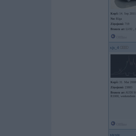
Kopš:
14. Sep 2011
No:
Rīga
Ziņojumi:
719
Braucu ar:
LI-92 , 
Offline
xjs_4
Kopš:
31. Mar 2008
Ziņojumi:
23883
Braucu ar:
AUDI S8
R1000, weekendiem
Offline
xtcxtc