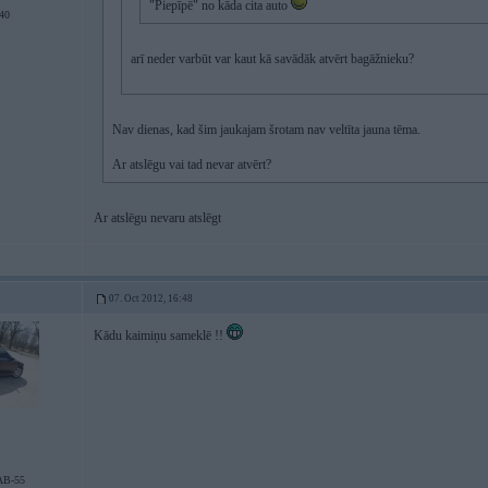
"Piepīpē" no kāda cita auto
40
arī neder varbūt var kaut kā savādāk atvērt bagāžnieku?
Nav dienas, kad šim jaukajam šrotam nav veltīta jauna tēma.
Ar atslēgu vai tad nevar atvērt?
Ar atslēgu nevaru atslēgt
07. Oct 2012, 16:48
Kādu kaimiņu sameklē !!
AB-55