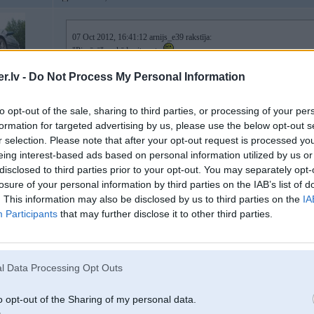
07 Oct 2012, 16:41:12 arnijs_e39 rakstīja:
"Piepīpē" no kāda cita auto
.lv -
Do Not Process My Personal Information
arī neder varbūt var kaut kā savādāk atvērt bagāžnieku?
to opt-out of the sale, sharing to third parties, or processing of your per
40
formation for targeted advertising by us, please use the below opt-out s
r selection. Please note that after your opt-out request is processed y
eing interest-based ads based on personal information utilized by us or
07. Oct 2012, 16:45
disclosed to third parties prior to your opt-out. You may separately opt-
losure of your personal information by third parties on the IAB’s list of
07 Oct 2012, 16:42:31 xtcxtc rakstīja:
. This information may also be disclosed by us to third parties on the
IA
Participants
that may further disclose it to other third parties.
07 Oct 2012, 16:41:12 arnijs_e39 rakstīja:
"Piepīpē" no kāda cita auto
5
l Data Processing Opt Outs
arī neder varbūt var kaut kā savādāk atvērt bagāžnieku?
 dzēšamo aparātu
o opt-out of the Sharing of my personal data.