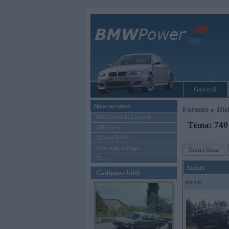
Galvenā
Ziņas un raksti
Forums
»
Dis
BMW modeļu jaunumi
Tēma: 740 
BMW testi
Mēneša BMW
Sērijveida tūnings
Jauna tēma
Vel...
Autors
Gadījuma bilde
xtcxtc