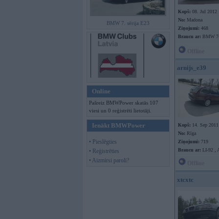
Kopš:
08. Jul 2012
No:
Madona
BMW 7. sērija E23
Ziņojumi:
468
Braucu ar:
BMW 7
Offline
arnijs_e39
Online
Pašreiz BMWPower skatās 107
viesi un 0 reģistrēti lietotāji.
Ienākt BMWPower
Kopš:
14. Sep 2011
No:
Rīga
• Pieslēgties
Ziņojumi:
719
Braucu ar:
LI-92 , 
• Reģistrēties
• Aizmirsi paroli?
Offline
xtcxtc