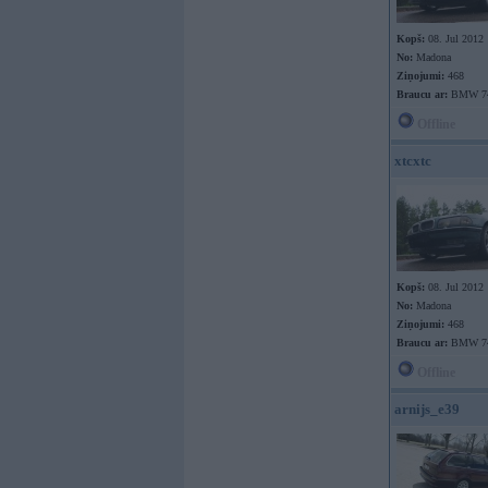
Kopš:
08. Jul 2012
No:
Madona
Ziņojumi:
468
Braucu ar:
BMW 7
Offline
xtcxtc
Kopš:
08. Jul 2012
No:
Madona
Ziņojumi:
468
Braucu ar:
BMW 7
Offline
arnijs_e39