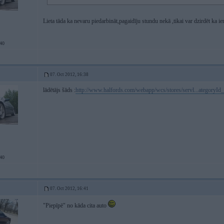
Lieta tāda ka nevaru piedarbināt,pagaidīju stundu nekā ,tikai var dzirdēt ka iem
40
07. Oct 2012, 16:38
lādētājs šāds :
http://www.halfords.com/webapp/wcs/stores/servl...ategoryI
40
07. Oct 2012, 16:41
"Piepīpē" no kāda cita auto