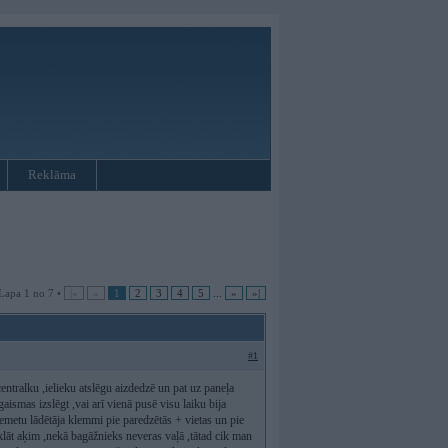
Reklāma
Lapa 1 no 7 •
|«
«
1
2
3
4
5
...
»
»|
#1
centralku ,ielieku atslēgu aizdedzē un pat uz paneļa
aismas izslēgt ,vai arī vienā pusē visu laiku bija
iemetu lādētāja klemmi pie paredzētās + vietas un pie
klāt aķim ,nekā bagāžnieks neveras vaļā ,tātad cik man