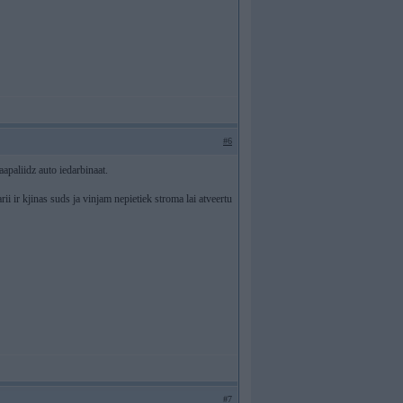
#6
aapaliidz auto iedarbinaat.
rii ir kjinas suds ja vinjam nepietiek stroma lai atveertu
#7