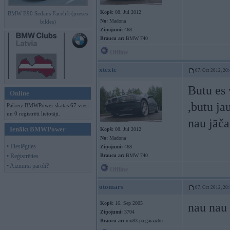
Kopš:
08. Jul 2012
BMW E90 Sedans Facelift (preses
No:
Madona
bildes)
Ziņojumi:
468
Braucu ar:
BMW 740
Offline
xtcxtc
07. Oct 2012, 20
Butu es 
Online
,butu ja
Pašreiz BMWPower skatās 67 viesi
un 0 reģistrēti lietotāji.
nau jāča
Ienākt BMWPower
Kopš:
08. Jul 2012
No:
Madona
• Pieslēgties
Ziņojumi:
468
• Reģistrēties
Braucu ar:
BMW 740
• Aizmirsi paroli?
Offline
otomars
07. Oct 2012, 20
Kopš:
16. Sep 2005
nau nau 
Ziņojumi:
3704
Braucu ar:
mn83 pa garaazhu