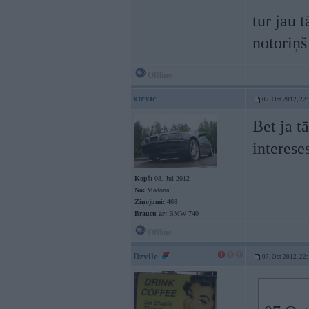
tur jau 
notoriņš
Offline
xtcxtc
07. Oct 2012, 22
Bet ja t
interese
Kopš:
08. Jul 2012
No:
Madona
Ziņojumi:
468
Braucu ar:
BMW 740
Offline
Dzvile
07. Oct 2012, 22