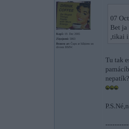
07 Oct
Bet ja
Kopš:
19. Dec 2005
,tikai 
Ziņojumi:
5863
Braucu ar:
Čupu ar lūžņiem un
diviem BMW.
Tu tak e
pamácíbu
nepatík
P.S.Né,
----------