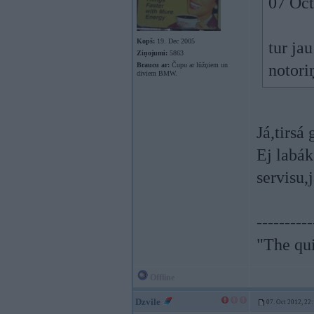
07 Oct
Kopš:
19. Dec 2005
tur jau
Ziņojumi:
5863
Braucu ar:
Čupu ar lūžņiem un
notori
diviem BMW.
Já,tirsá 
Ej labák
servisu,
----------
"The qu
Offline
Dzvile
07. Oct 2012, 22