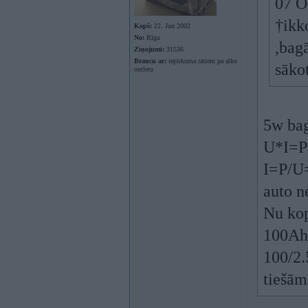
07 O
†ikko
Kopš:
22. Jun 2002
No:
Rīga
,bag
Ziņojumi:
31536
Braucu ar:
iepirkuma ratiem pa alko
sāko
outletu
5w ba
U*I=P
I=P/U=
auto n
Nu ko
100Ah
100/2.
tiešām