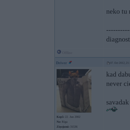
neko tu n
----------
diagnost
Offline
Driver
07. Oct 2012, 21
kad dabu
never ci
savadak 
Kopš:
22. Jun 2002
No:
Rīga
Ziņojumi:
31536