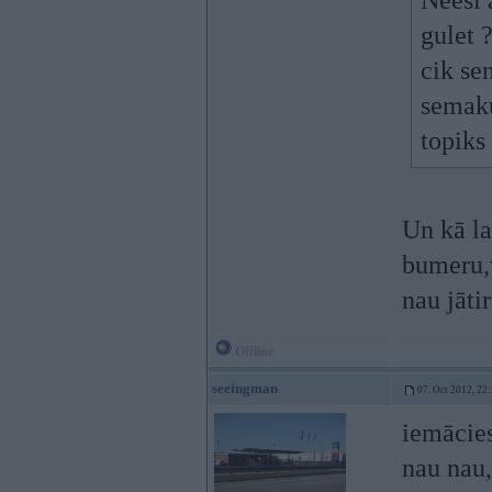
Neesi 
gulet 
cik sen
semaku
topik
Un kā la
bumeru,
nau jātir
Offline
seeingman
07. Oct 2012, 22
iemācies
nau nau,