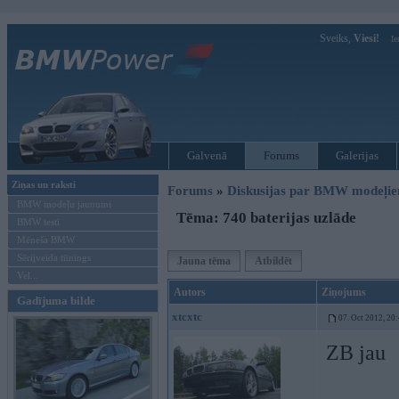
Sveiks,
Viesi!
Ie
Galvenā
Forums
Galerijas
Ziņas un raksti
Forums
»
Diskusijas par BMW modeļi
BMW modeļu jaunumi
Tēma: 740 baterijas uzlāde
BMW testi
Mēneša BMW
Sērijveida tūnings
Jauna tēma
Atbildēt
Vel...
Autors
Ziņojums
Gadījuma bilde
xtcxtc
07. Oct 2012, 20
ZB jau