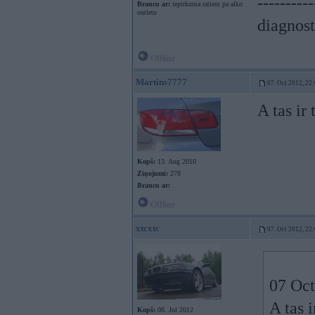
----------
Braucu ar:
iepirkuma ratiem pa alko
outletu
diagnost
Offline
Martins7777
07. Oct 2012, 22
A tas ir
Kopš:
13. Aug 2010
Ziņojumi:
278
Braucu ar:
Offline
xtcxtc
07. Oct 2012, 22
07 Oct
A tas 
Kopš:
08. Jul 2012