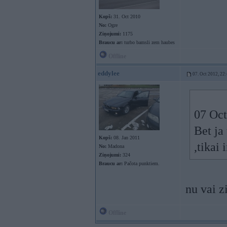
Kopš:
31. Oct 2010
No:
Ogre
Ziņojumi:
1175
Braucu ar:
turbo bamsli zem haubes
Offline
eddylee
07. Oct 2012, 22
07 Oct
Bet ja
Kopš:
08. Jan 2011
,tikai 
No:
Madona
Ziņojumi:
324
Braucu ar:
Pačota punktiem.
nu vai z
Offline