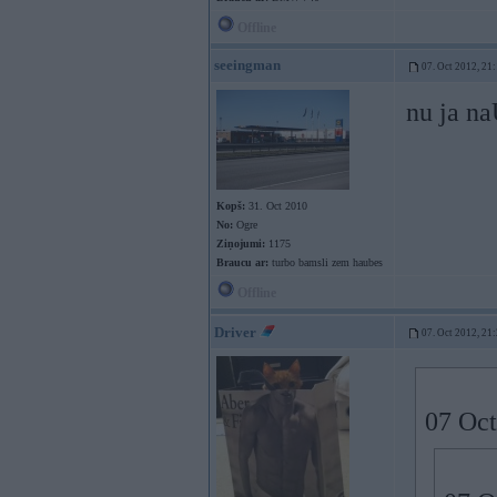
Offline
seeingman
07. Oct 2012, 21
nu ja na
Kopš:
31. Oct 2010
No:
Ogre
Ziņojumi:
1175
Braucu ar:
turbo bamsli zem haubes
Offline
Driver
07. Oct 2012, 21
07 Oct