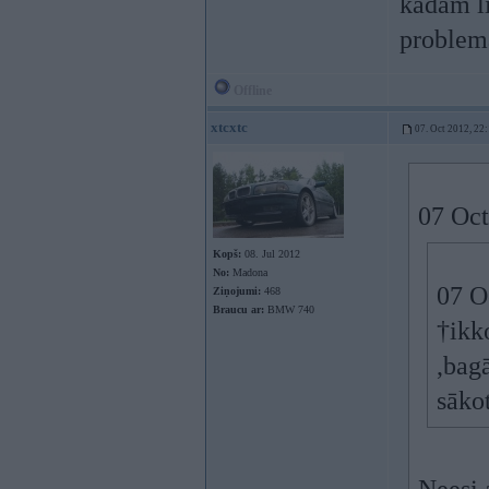
kadam li
proble
Offline
xtcxtc
07. Oct 2012, 22
07 Oct
Kopš:
08. Jul 2012
No:
Madona
07 O
Ziņojumi:
468
Braucu ar:
BMW 740
†ikko
,bag
sāko