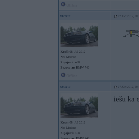
Offline
xtcxtc
07. Oct 2012, 20
Kopš:
08. Jul 2012
No:
Madona
Ziņojumi:
468
Braucu ar:
BMW 740
Offline
xtcxtc
07. Oct 2012, 20
iešu ka 
Kopš:
08. Jul 2012
No:
Madona
Ziņojumi:
468
Braucu ar:
BMW 740