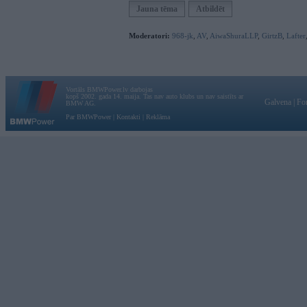
Jauna tēma
Atbildēt
Moderatori:
968-jk
,
AV
,
AiwaShuraLLP
,
GirtzB
,
Lafter
Vortāls BMWPower.lv darbojas
kopš 2002. gada 14. maija. Tas nav auto klubs un nav saistīts ar
Galvena
|
Fo
BMW AG.
Par BMWPower
|
Kontakti
|
Reklāma