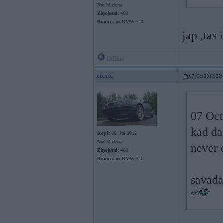
No:
Madona
Ziņojumi:
468
Braucu ar:
BMW 740
jap ,tas 
Offline
xtcxtc
07. Oct 2012, 22
07 Oct
kad da
Kopš:
08. Jul 2012
No:
Madona
never 
Ziņojumi:
468
Braucu ar:
BMW 740
savada