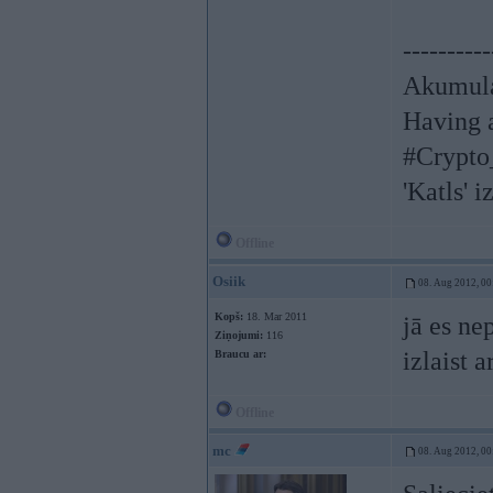
----------
Akumula
Having a
#Crypto
'Katls' i
Offline
Osiik
08. Aug 2012, 00
Kopš:
18. Mar 2011
jā es ne
Ziņojumi:
116
izlaist a
Braucu ar:
Offline
mc
08. Aug 2012, 00