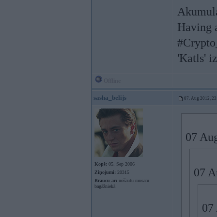
Akumula
Having a
#Crypto
'Katls' i
Offline
sasha_belijs
07. Aug 2012, 23
07 Aug
Kopš:
05. Sep 2006
07 A
Ziņojumi:
20315
Braucu ar:
nošautu musaru
bagāžniekā
07 