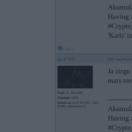
Akumula
Having a
#Crypto
'Katls' i
Offline
xjs_4
07. Aug 2012, 23
Ja zirgu
mats tor
Kopš:
31. Mar 2008
----------
Ziņojumi:
23883
Braucu ar:
AUDI S8 2012 , GSX
R1000, weekendiem A2
Akumula
Having a
#Crypto