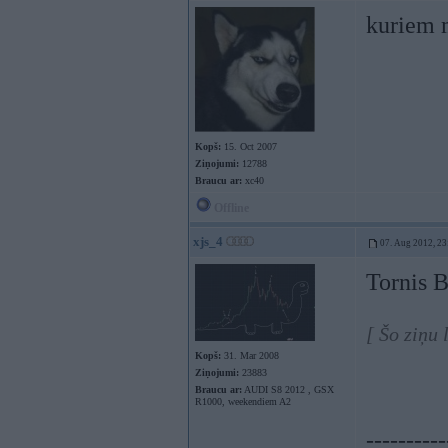
kuriem 
Kopš:
15. Oct 2007
Ziņojumi:
12788
Braucu ar:
xc40
Offline
xjs_4
07. Aug 2012, 23
Tornis 
[ Šo ziņu
Kopš:
31. Mar 2008
Ziņojumi:
23883
Braucu ar:
AUDI S8 2012 , GSX
R1000, weekendiem A2
----------