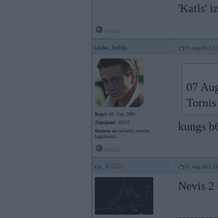
'Katls' i
Offline
sasha_belijs
07. Aug 2012, 23
07 Aug
Torni
Kopš:
05. Sep 2006
Ziņojumi:
20315
kungs b6
Braucu ar:
nošautu musaru
bagāžniekā
Offline
xjs_4
07. Aug 2012, 23
Nevis 2 
----------