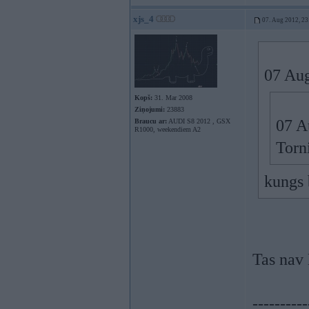
xjs_4
07. Aug 2012, 23
07 Aug
Kopš:
31. Mar 2008
Ziņojumi:
23883
07 A
Braucu ar:
AUDI S8 2012 , GSX
R1000, weekendiem A2
Torn
kungs 
Tas na
----------