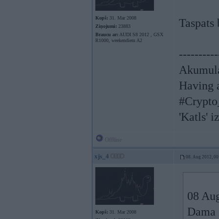
Kopš:
31. Mar 2008
Taspats 
Ziņojumi:
23883
Braucu ar:
AUDI S8 2012 , GSX
R1000, weekendiem A2
----------
Akumula
Having a
#Crypto
'Katls' i
Offline
xjs_4
08. Aug 2012, 00
08 Aug
Dama 
Kopš:
31. Mar 2008