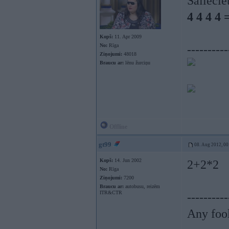
Saliecie
4 4 4 4 
Kopš:
11. Apr 2009
No:
Rīga
----------
Ziņojumi:
48018
Braucu ar:
lēnu žurciņu
Offline
gt99
08. Aug 2012, 00
Kopš:
14. Jun 2002
2+2*2
No:
Rīga
Ziņojumi:
7200
Braucu ar:
autobusu, reizēm
ITR&CTR
----------
Any fool