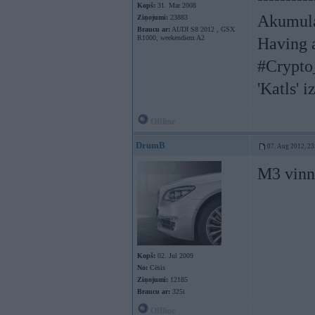
Kopš:
31. Mar 2008
Akumula
Ziņojumi:
23883
Braucu ar:
AUDI S8 2012 , GSX
R1000, weekendiem A2
Having a
#Crypto
'Katls' i
Offline
DrumB
07. Aug 2012, 23
M3 vin
Kopš:
02. Jul 2009
No:
Cēsis
Ziņojumi:
12185
Braucu ar:
325i
Offline