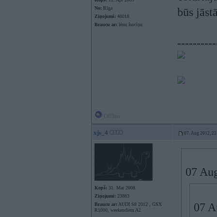
No:
Rīga
būs jāst
Ziņojumi:
48018
Braucu ar:
lēnu žurciņu
----------
Offline
xjs_4
07. Aug 2012, 23
07 Aug
Kopš:
31. Mar 2008
Ziņojumi:
23883
07 A
Braucu ar:
AUDI S8 2012 , GSX
R1000, weekendiem A2