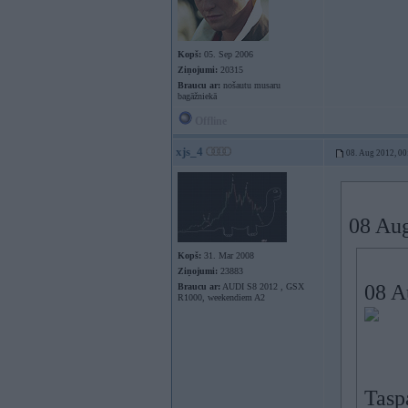
Kopš:
05. Sep 2006
Ziņojumi:
20315
Braucu ar:
nošautu musaru
bagāžniekā
Offline
xjs_4
08. Aug 2012, 00
08 Aug
Kopš:
31. Mar 2008
Ziņojumi:
23883
08 A
Braucu ar:
AUDI S8 2012 , GSX
R1000, weekendiem A2
Tasp