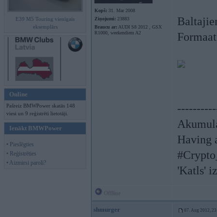
Kopš:
31. Mar 2008
Baltajie
E39 M5 Touring vienīgais
Ziņojumi:
23883
eksemplārs
Braucu ar:
AUDI S8 2012 , GSX
R1000, weekendiem A2
Formaats
Online
----------
Pašreiz BMWPower skatās 148
viesi un 9 reģistrēti lietotāji.
Akumula
Ienākt BMWPower
Having a
• Pieslēgties
#Crypto
• Reģistrēties
• Aizmirsi paroli?
'Katls' i
Offline
shmurger
07. Aug 2012, 23