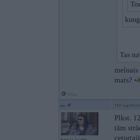
To
kung
Tas n
melnais 
mats?
Offline
mc
07. Aug 2012, 23
Plkst. 1
tām strā
ceturtaj
Kopš:
11. Apr 2009