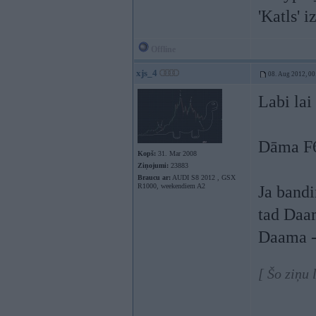
'Katls' i
Offline
xjs_4
08. Aug 2012, 00
Labi lai
Dāma F
Kopš:
31. Mar 2008
Ziņojumi:
23883
Braucu ar:
AUDI S8 2012 , GSX
R1000, weekendiem A2
Ja bandi
tad Daam
Daama -
[ Šo ziņu