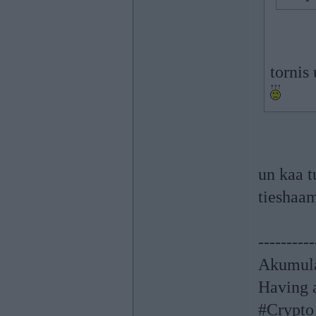
tornis
un kaa t
tieshaa
----------
Akumula
Having a
#Crypto