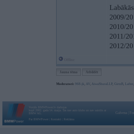
Labākās
2009/20
2010/20
2011/20
2012/20
Offline
Jauna tēma
Atbildēt
Moderatori:
968-jk
,
AV
,
AiwaShuraLLP
,
GirtzB
,
Lafter
Vortāls BMWPower.lv darbojas
kopš 2002. gada 14. maija. Tas nav auto klubs un nav saistīts ar
Galvena
|
Fo
BMW AG.
Par BMWPower
|
Kontakti
|
Reklāma