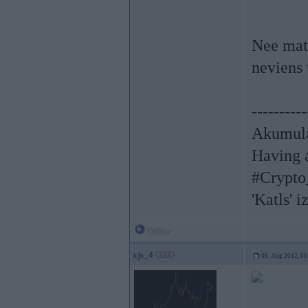
Nee mats
neviens 
----------
Akumula
Having a
#Crypto
'Katls' i
Offline
xjs_4
08. Aug 2012, 00