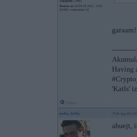
Ziņojumi:
23883
Braucu ar:
AUDI S8 2012 , GSX
R1000, weekendiem A2
garaam!!
----------
Akumula
Having a
#Crypto
'Katls' i
Offline
sasha_belijs
08. Aug 2012, 00
ahuejt, 