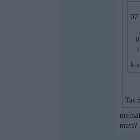
07 
0
T
kun
Tas
melnai
mats?