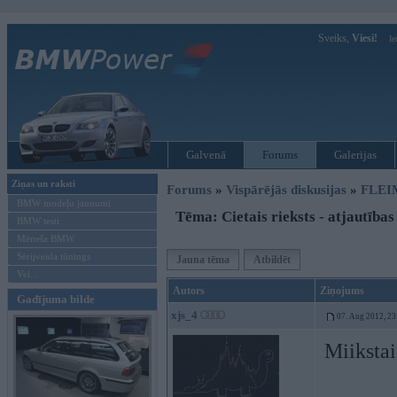
Sveiks,
Viesi!
Ie
Galvenā
Forums
Galerijas
Ziņas un raksti
Forums
»
Vispārējās diskusijas
»
FLEI
BMW modeļu jaunumi
Tēma: Cietais rieksts - atjautības
BMW testi
Mēneša BMW
Sērijveida tūnings
Jauna tēma
Atbildēt
Vel...
Autors
Ziņojums
Gadījuma bilde
xjs_4
07. Aug 2012, 23
Miikstai