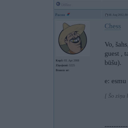
Offline
Pacoo
08. Aug 2012, 00
Chess
Vo, šahs
guest , 
Kopš:
03. Apr 2008
būšu).
Ziņojumi:
5225
Braucu ar:
e: esmu
[ Šo ziņu
----------