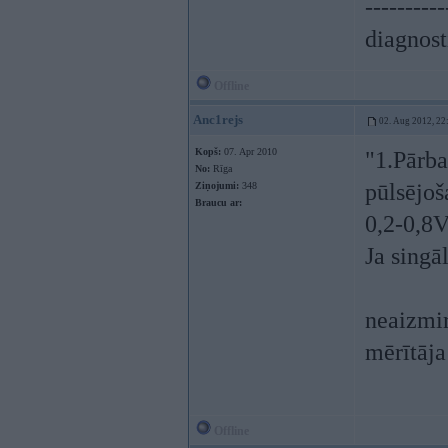
----------
diagnost
Offline
Anc1rejs
02. Aug 2012, 22
Kopš:
07. Apr 2010
"1.Pārba
No:
Rīga
pūlsējoš
Ziņojumi:
348
Braucu ar:
0,2-0,8V
Ja sing
neaizmir
mērītāja
Offline