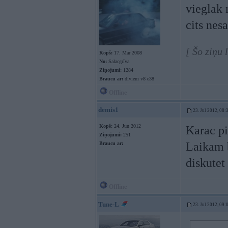
vieglak 
cits ne
[ Šo ziņu 
Kopš:
17. Mar 2008
No:
Salacgrīva
Ziņojumi:
1284
Braucu ar:
diviem v8 e38
Offline
demis1
23. Jul 2012, 08:
Kopš:
24. Jun 2012
Karac p
Ziņojumi:
251
Laikam b
Braucu ar:
diskute
Offline
Tune-L
23. Jul 2012, 09: