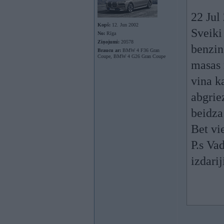
22 Jul
Kopš:
12. Jun 2002
Sveiki
No:
Rīga
Ziņojumi:
20578
benzin
Braucu ar:
BMW 4 F36 Gran
Coupe, BMW 4 G26 Gran Coupe
masas 
vina k
abgrie
beidza 
Bet vi
P.s Vad
izdari