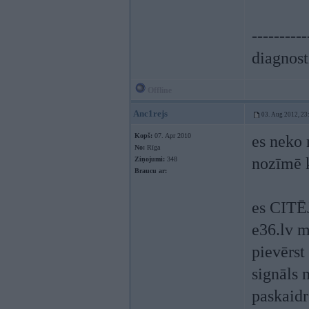
----------
diagnost
Offline
Anc1rejs
03. Aug 2012, 23
Kopš:
07. Apr 2010
es neko 
No:
Rīga
nozīmē k
Ziņojumi:
348
Braucu ar:
es CITĒJ
e36.lv m
pievērst
signāls 
paskaidr