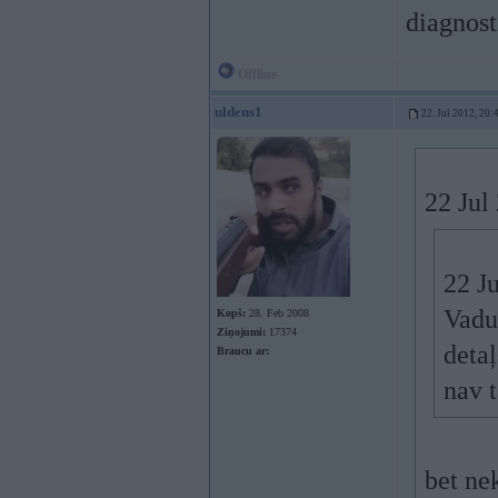
diagnost
Offline
uldens1
22. Jul 2012, 20:
22 Jul
22 Ju
Vadu
Kopš:
28. Feb 2008
Ziņojumi:
17374
detaļ
Braucu ar:
nav t
bet ne