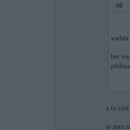
varbūt
bet vis
pēdiņa
a tu zin
te mes r