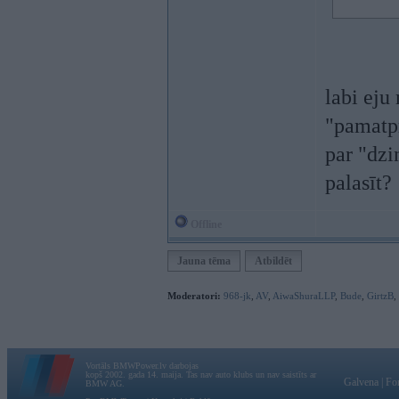
labi eju
"pamatpr
par "dzi
palasīt?
Offline
Jauna tēma
Atbildēt
Moderatori:
968-jk
,
AV
,
AiwaShuraLLP
,
Bude
,
GirtzB
,
Vortāls BMWPower.lv darbojas
kopš 2002. gada 14. maija. Tas nav auto klubs un nav saistīts ar
Galvena
|
Fo
BMW AG.