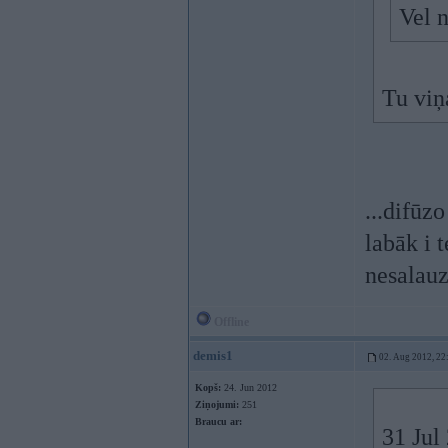
Vel 
Tu viņ
...difūz
labāk i 
nesalauz
Offline
demis1
02. Aug 2012, 22
Kopš:
24. Jun 2012
Ziņojumi:
251
Braucu ar:
31 Jul