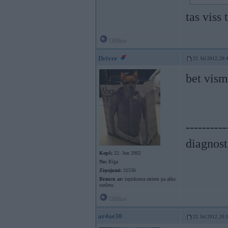
tas viss
Offline
Driver
22. Jul 2012, 20:
bet vism
----------
diagnost
Kopš:
22. Jun 2002
No:
Rīga
Ziņojumi:
31536
Braucu ar:
iepirkuma ratiem pa alko
outletu
Offline
ar4ae30
22. Jul 2012, 20: