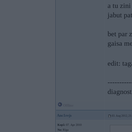
a tu zin
jabut pat
bet par 
gaisa me
edit: ta
----------
diagnost
Offline
Anc1rejs
03. Aug 2012, 21
Kopš:
07. Apr 2010
No:
Rīga