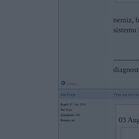
nemiz, b
sistemu 
----------
diagnost
Offline
Anc1rejs
04. Aug 2012, 01
Kopš:
07. Apr 2010
No:
Rīga
Ziņojumi:
348
03 Aug
Braucu ar: