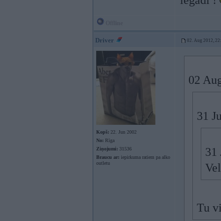
iegadi !
Offline
Driver
02. Aug 2012, 22
02 Aug
31 J
Kopš:
22. Jun 2002
No:
Rīga
31 
Ziņojumi:
31536
Braucu ar:
iepirkuma ratiem pa alko
outletu
Vel
Tu v