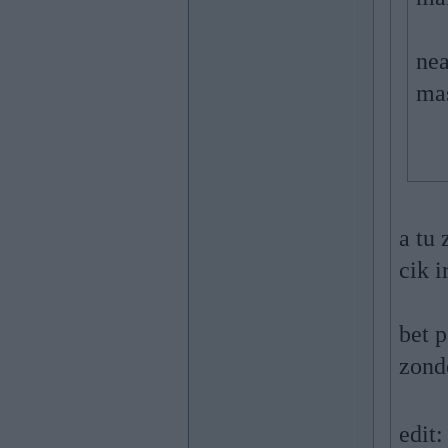
nea
mas
a tu 
cik i
bet p
zond
edit: