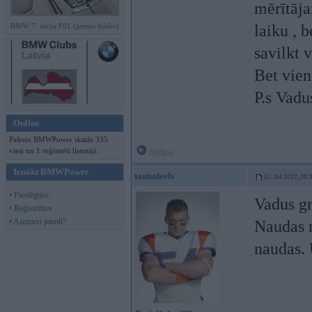
mērītāja
BMW 7. sērija F01 (preses bildes)
laiku , 
savilkt 
Bet vien
P.s Vadu
Online
Pašreiz BMWPower skatās 335
viesi un 1 reģistrēti lietotāji.
Offline
Ienākt BMWPower
tautudeels
22. Jul 2012, 20:
• Pieslēgties
Vadus gr
• Reģistrēties
• Aizmirsi paroli?
Naudas n
naudas. 