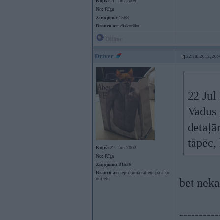
Kopš:
11. Jun 2009
No:
Rīga
Ziņojumi:
1568
Braucu ar:
diskotēku
Offline
Driver
22. Jul 2012, 20:
22 Jul
Vadus 
detaļā
tāpēc,
Kopš:
22. Jun 2002
No:
Rīga
Ziņojumi:
31536
Braucu ar:
iepirkuma ratiem pa alko
outletu
bet neka
----------