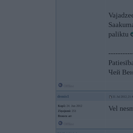
Vajadzee
Saakuma 
paliktu
----------
Patiesīb
Чей Вен
Offline
demis1
31. Jul 2012, 21:
Kopš:
24. Jun 2012
Vel nesm
Ziņojumi:
251
Braucu ar:
Offline