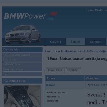
Sveiks,
Viesi!
Ie
Galvenā
Forums
Galerijas
Ziņas un raksti
Forums
»
Diskusijas par BMW modeļi
BMW modeļu jaunumi
Tēma: Gaisas masas meritaja nog
BMW testi
Mēneša BMW
Sērijveida tūnings
Jauna tēma
Atbildēt
Vel...
Autors
Ziņojums
Gadījuma bilde
demis1
22. Jul 2012, 20:
Kopš:
24. Jun 2012
Sveiki 
Ziņojumi:
251
podi . T
Braucu ar: