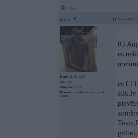
Offline
Driver
03. Aug 2012, 23
03 Aug
es nek
nozīmē
Kopš:
22. Jun 2002
es CIT
No:
Rīga
Ziņojumi:
31536
e36.lv
Braucu ar:
iepirkuma ratiem pa alko
outletu
pievēr
zondes
Tevis,
gribēju