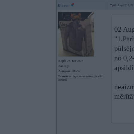
Driver
02. Aug 2012, 22
02 Aug
"1.Pār
pūlsēj
no 0,2
Kopš:
22. Jun 2002
apsild
No:
Rīga
Ziņojumi:
31536
Braucu ar:
iepirkuma ratiem pa alko
outletu
neaizm
mērītāj