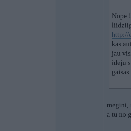
Nope !
liidzii
http:/
kas au
jau v
ideju 
gaisas
megini,
a tu no 