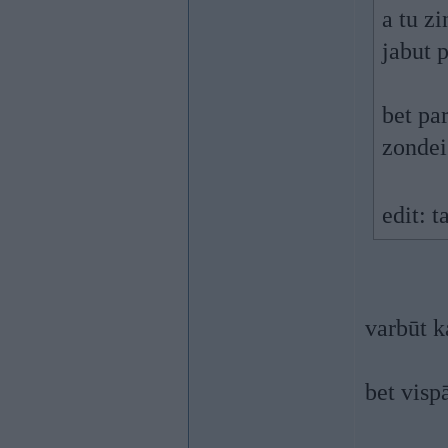
a tu zi
jabut p
bet pa
zondei
edit: t
varbūt k
bet vispā