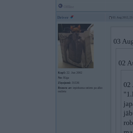
Offline
Driver
03. Aug 2012, 23
03 Aug
02 A
Kopš:
22. Jun 2002
No:
Rīga
02 
Ziņojumi:
31536
Braucu ar:
iepirkuma ratiem pa alko
outletu
"1.
jap
jāb
rob
ma