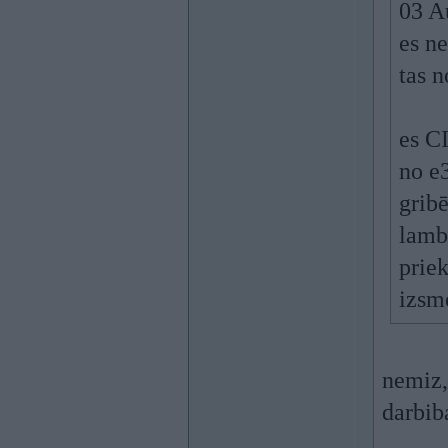
03 A
es n
tas n
es C
no e
grib
lamb
priek
izsme
nemiz,
darbib