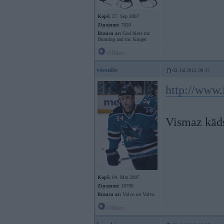
Kopš:
27. Sep 2007
Ziņojumi:
7820
Braucu ar:
God bless mr.
Dunning and mr. Kruger
Offline
viesulis
03. Jul 2012, 09:17
http://www.
Vismaz kāds
Kopš:
04. Mar 2007
Ziņojumi:
16796
Braucu ar:
Volvo un Volvo
Offline