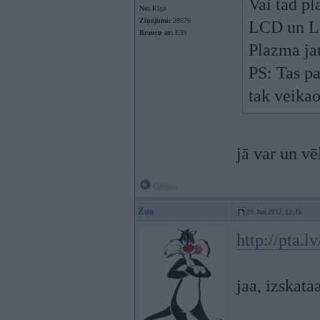
Vai tad pl
No:
Rīga
Ziņojumi:
28676
LCD un LE
Braucu ar:
E39
Plazma ja
PS: Tas pa
tak veikao
jā var un vē
Offline
Zoo
29. Jun 2012, 12:35
http://pta.l
jaa, izskata