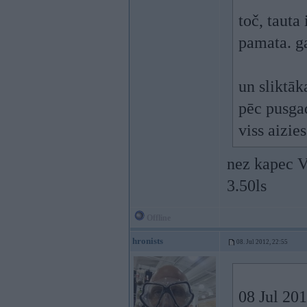
toč, tauta
pamata. ga
un sliktāk
pēc pusgad
viss aizie
nez kapec V
3.50ls
Offline
hronists
08. Jul 2012, 22:55
08 Jul 20