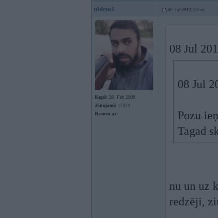
uldens1
08. Jul 2012, 22:55
08 Jul 201
08 Jul 
Kopš:
28. Feb 2008
Ziņojumi:
17374
Pozu ie
Braucu ar:
Tagad sk
nu un uz 
redzēji, z