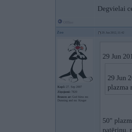
Degvielai ce
Offline
Zoo
29. Jun 2012, 11:42
29 Jun 201
29 Jun 2
plazma 
Kopš:
27. Sep 2007
Ziņojumi:
7820
Braucu ar:
God bless mr.
Dunning and mr. Kruger
50" plazm
patēriņu, 