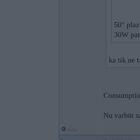
50" plaz
30W patē
ka tik ne 
Consumption
Nu varbūt sa
Offline