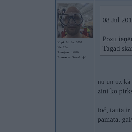
08 Jul 20
Pozu ieņē
Kopš:
01. Sep 2008
Tagad ska
No:
Rīga
Ziņojumi:
14820
Braucu ar:
Svensk hjul
nu un uz kā
zini ko pirk
toč, tauta i
pamata. galv