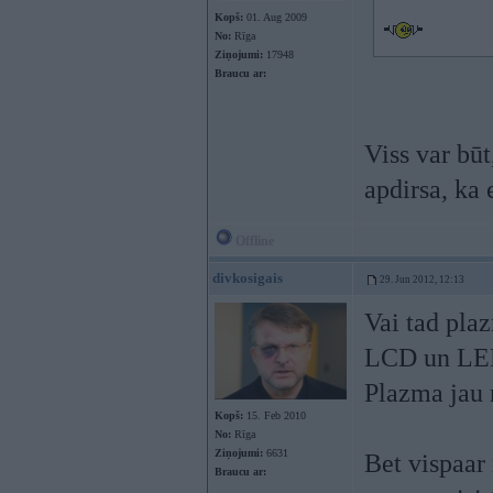
Kopš:
01. Aug 2009
No:
Rīga
Ziņojumi:
17948
Braucu ar:
Viss var bū
apdirsa, ka
Offline
divkosigais
29. Jun 2012, 12:13
Vai tad pla
LCD un LED 
Plazma jau 
Kopš:
15. Feb 2010
No:
Rīga
Ziņojumi:
6631
Bet vispaar 
Braucu ar: