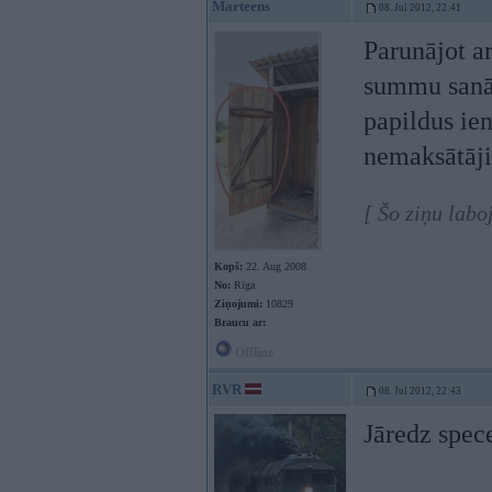
Marteens
08. Jul 2012, 22:41
Parunājot ar
summu sanāk.
papildus i
nemaksātāji
[ Šo ziņu labo
Kopš:
22. Aug 2008
No:
Rīga
Ziņojumi:
10829
Braucu ar:
Offline
RVR
08. Jul 2012, 22:43
Jāredz spece