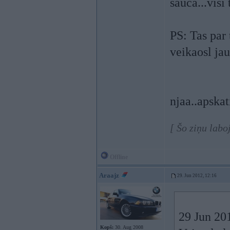
sauca...vis
PS: Tas par
veikaosl ja
njaa..apskat
[ Šo ziņu labo
Offline
Araajz
29. Jun 2012, 12:16
29 Jun 201
Kopš:
30. Aug 2008