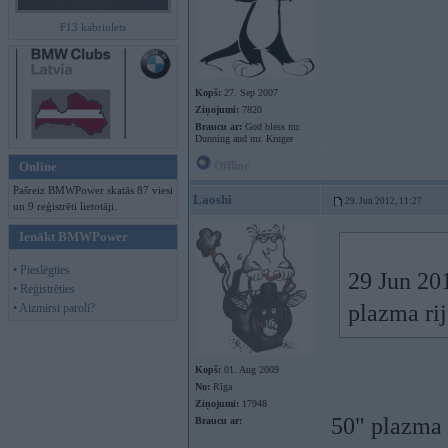
F13 kabriolets
Kopš:
27. Sep 2007
Ziņojumi:
7820
Braucu ar:
God bless mr.
Dunning and mr. Kruger
Online
Offline
Pašreiz BMWPower skatās 87 viesi
Laoshi
29. Jun 2012, 11:27
un 9 reģistrēti lietotāji.
Ienākt BMWPower
• Pieslēgties
29 Jun 201
• Reģistrēties
plazma ri
• Aizmirsi paroli?
Kopš:
01. Aug 2009
No:
Rīga
Ziņojumi:
17948
50" plazma 
Braucu ar: