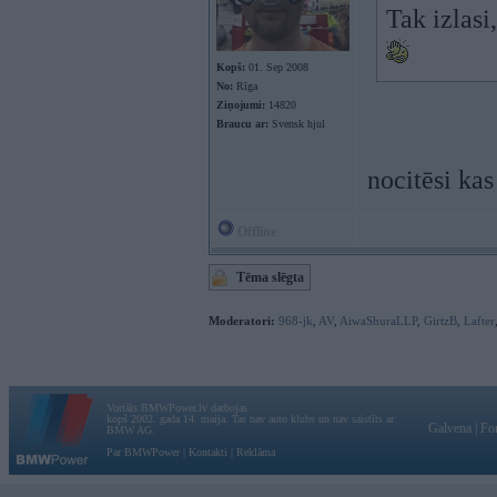
Tak izlasi
Kopš:
01. Sep 2008
No:
Rīga
Ziņojumi:
14820
Braucu ar:
Svensk hjul
nocitēsi kas
Offline
Tēma slēgta
Moderatori:
968-jk
,
AV
,
AiwaShuraLLP
,
GirtzB
,
Lafter
Vortāls BMWPower.lv darbojas
kopš 2002. gada 14. maija. Tas nav auto klubs un nav saistīts ar
Galvena
|
Fo
BMW AG.
Par BMWPower
|
Kontakti
|
Reklāma