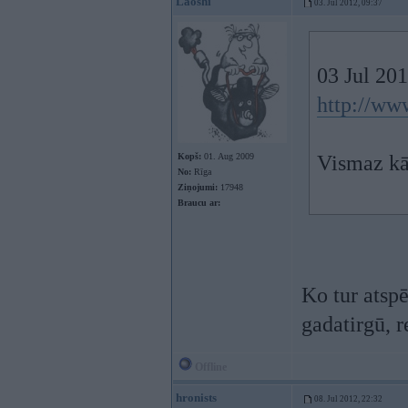
Laoshi
03. Jul 2012, 09:37
03 Jul 201
http://www
Kopš:
01. Aug 2009
Vismaz kā
No:
Rīga
Ziņojumi:
17948
Braucu ar:
Ko tur atsp
gadatirgū, re
Offline
hronists
08. Jul 2012, 22:32