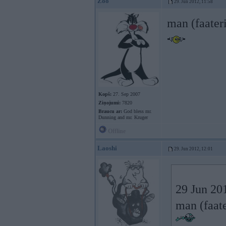
Zoo
29. Jun 2012, 11:58
man (faater
Kopš:
27. Sep 2007
Ziņojumi:
7820
Braucu ar:
God bless mr.
Dunning and mr. Kruger
Offline
Laoshi
29. Jun 2012, 12:01
29 Jun 201
man (faate