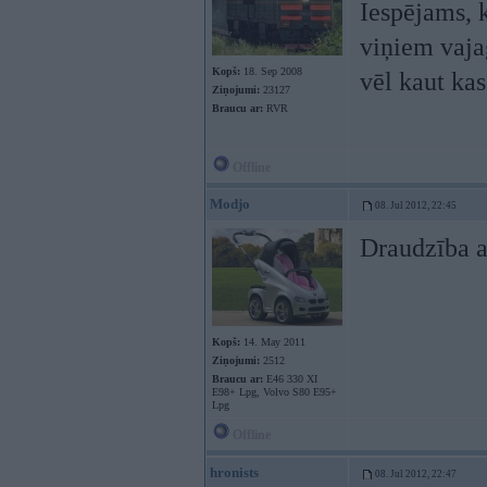
Iespējams, 
viņiem vajag
Kopš:
18. Sep 2008
vēl kaut kas
Ziņojumi:
23127
Braucu ar:
RVR
Offline
Modjo
08. Jul 2012, 22:45
Draudzība a
Kopš:
14. May 2011
Ziņojumi:
2512
Braucu ar:
E46 330 XI
E98+ Lpg, Volvo S80 E95+
Lpg
Offline
hronists
08. Jul 2012, 22:47