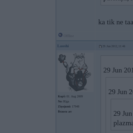
ka tik ne ta
Offline
Laoshi
29. Jun 2012, 11:46
29 Jun 201
29 Jun 2
Kopš:
01. Aug 2009
No:
Rīga
Ziņojumi:
17948
29 Jun
Braucu ar:
plazma