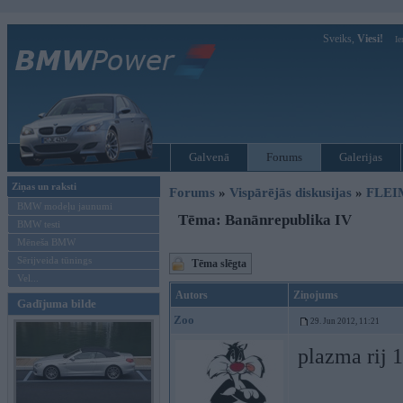
Sveiks,
Viesi!
Ie
Galvenā
Forums
Galerijas
Ziņas un raksti
Forums
»
Vispārējās diskusijas
»
FLEI
BMW modeļu jaunumi
Tēma: Banānrepublika IV
BMW testi
Mēneša BMW
Sērijveida tūnings
Tēma slēgta
Vel...
Autors
Ziņojums
Gadījuma bilde
Zoo
29. Jun 2012, 11:21
plazma rij