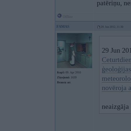
patēriņu, ne
Offline
FAMAS
29. Jun 2012, 11:30
29 Jun 201
Ceturtdien
ģeoloģija
Kopš:
09. Apr 2010
meteorolo
Ziņojumi:
1639
Braucu ar:
novēroja 
neaizgāja 