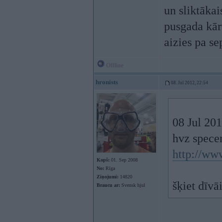
un sliktāka
pusgada kārt
aizies pa se
Offline
hronists
08. Jul 2012, 22:54
08 Jul 20
hvz spece
http://ww
Kopš:
01. Sep 2008
No:
Rīga
Ziņojumi:
14820
šķiet dīvāi
Braucu ar:
Svensk hjul