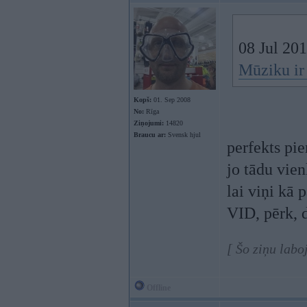
08 Jul 20
Mūziku ir 
Kopš:
01. Sep 2008
No:
Rīga
Ziņojumi:
14820
Braucu ar:
Svensk hjul
perfekts pie
jo tādu vie
lai viņi kā 
VID, pērk, 
[ Šo ziņu labo
Offline