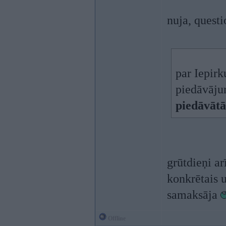
nuja, questi
par Iepirk
piedāvāju
piedāvātā
grūtdieņi ar
konkrētais u
samaksāja
Offline