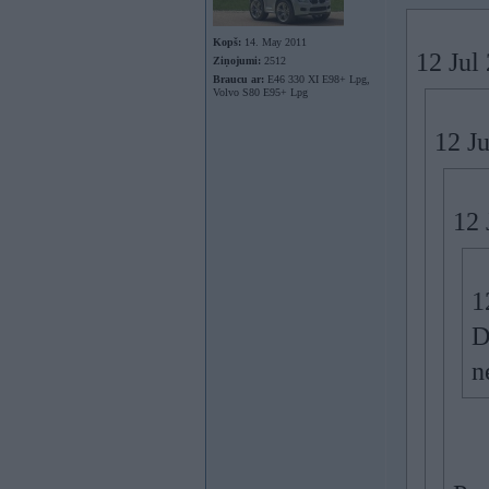
Kopš:
14. May 2011
12 Jul 
Ziņojumi:
2512
Braucu ar:
E46 330 XI E98+ Lpg,
Volvo S80 E95+ Lpg
12 Ju
12 
1
D
n