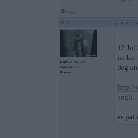
Offline
Chief
12. Jul 2012, 15:
12 Jul 
nu kur 
Kopš:
28. Nov 2007
deg un 
Ziņojumi:
5422
Braucu ar:
http:/
angli..
es pat