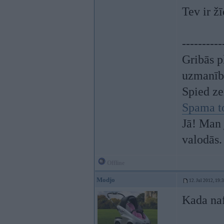
Tev ir ž
----------
Gribās p
uzmanīb
Spied z
Spama t
Jā! Man 
valodās.
Offline
Modjo
12. Jul 2012, 19:
Kada naf