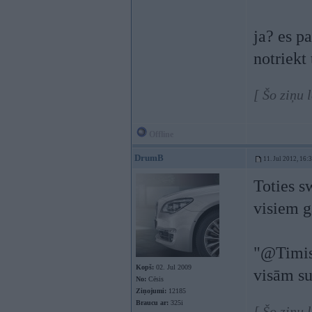
ja? es p
notriekt
[ Šo ziņu 
Offline
DrumB
11. Jul 2012, 16:
Toties s
visiem 
"@TimisT
Kopš:
02. Jul 2009
visām su
No:
Cēsis
Ziņojumi:
12185
Braucu ar:
325i
[ Šo ziņu 