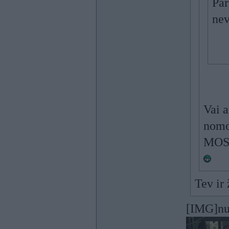
Par
nev
Vai a
nomo
MOSA
Tev ir
[IMG]nu