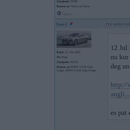
Ziņojumi:
16796
Braucu ar:
Volvo un Volvo
Offline
Tune-L
12. Jul 2012, 16:
12 Jul 
Kopš:
12. Jun 2002
nu kur 
No:
Rīga
Ziņojumi:
20578
deg un 
Braucu ar:
BMW 4 F36 Gran
Coupe, BMW 4 G26 Gran Coupe
http:/
angli..
es pat