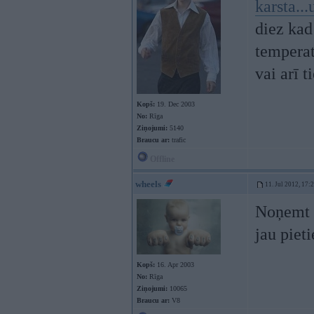
karsta..
diez kad
temperat
vai arī t
Kopš:
19. Dec 2003
No:
Rīga
Ziņojumi:
5140
Braucu ar:
trafic
Offline
wheels
11. Jul 2012, 17:
Noņemt 5
jau piet
Kopš:
16. Apr 2003
No:
Rīga
Ziņojumi:
10065
Braucu ar:
V8