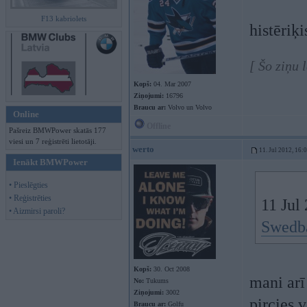
F13 kabriolets
histēriķi
[ Šo ziņu 
Kopš:
04. Mar 2007
Ziņojumi:
16796
Braucu ar:
Volvo un Volvo
Online
Offline
Pašreiz BMWPower skatās 177
viesi un 7 reģistrēti lietotāji.
werto
11. Jul 2012, 16:
Ienākt BMWPower
• Pieslēgties
• Reģistrēties
11 Jul 
• Aizmirsi paroli?
Swedba
Kopš:
30. Oct 2008
mani arī
No:
Tukums
Ziņojumi:
3002
pircies,
Braucu ar:
Golfu