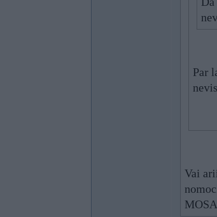
Da 
nev
Par l
nevis
Vai ar
nomoci
MOSAD 