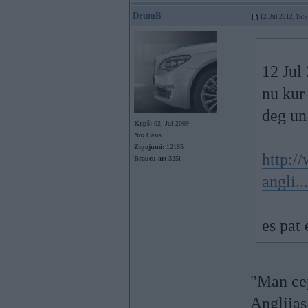
DrumB
12. Jul 2012, 15:
12 Jul 
nu kur 
deg un 
Kopš:
02. Jul 2009
No:
Cēsis
Ziņojumi:
12185
http:/
Braucu ar:
325i
angli..
es pat
"Man cep
Anglijas