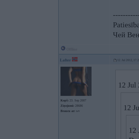
----------
Patiesīb
Чей Вен
Offline
Lafter
12. Jul 2012, 17:
12 Jul
Kopš:
23. Sep 2007
12 Ju
Ziņojumi:
28686
Braucu ar:
wv
12 