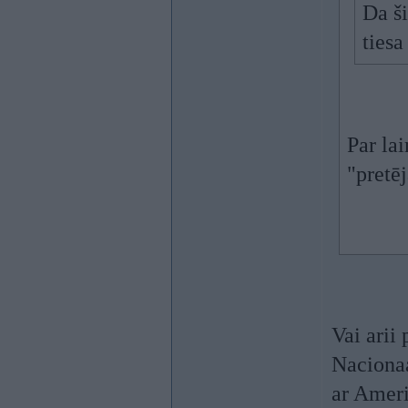
Da ši
tiesa
Par lai
"pretēj
Vai arii
Naciona
ar Ameri