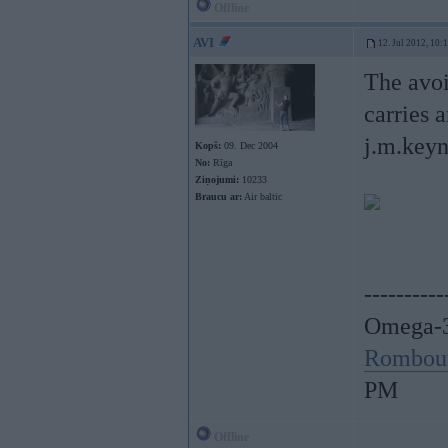
Offline
AVI
12. Jul 2012, 10:
The avoid
carries 
j.m.keyn
Kopš:
09. Dec 2004
No:
Rīga
Ziņojumi:
10233
Braucu ar:
Air baltic
----------
Omega-3
Rombou
PM
Offline