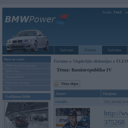
Sveiks,
Viesi!
Ie
Galvenā
Forums
Galerijas
Ziņas un raksti
Forums
»
Vispārējās diskusijas
»
FLEI
BMW modeļu jaunumi
Tēma: Banānrepublika IV
BMW testi
Mēneša BMW
Sērijveida tūnings
Tēma slēgta
Vel...
Autors
Ziņojums
Gadījuma bilde
viesulis
11. Jul 2012, 15:
http://w
375268