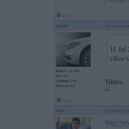
Offline
DrumB
11. Jul 2012, 16:
11 Jul 
cikos t
Kopš:
02. Jul 2009
No:
Cēsis
Tikko.
Ziņojumi:
12185
Braucu ar:
325i
Offline
fubuz
11. Jul 2012, 17:
http://w