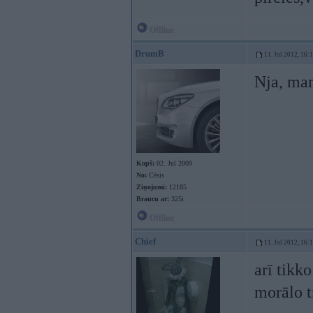
Offline
DrumB
11. Jul 2012, 16:
Nja, man
Kopš:
02. Jul 2009
No:
Cēsis
Ziņojumi:
12185
Braucu ar:
325i
Offline
Chief
11. Jul 2012, 16:
arī tikk
morālo 