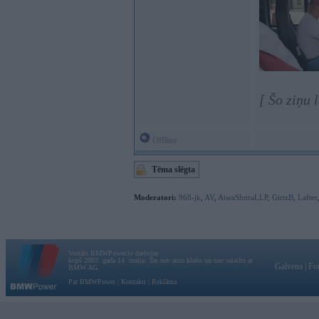
[ Šo ziņu 
Offline
Tēma slēgta
Moderatori:
968-jk
,
AV
,
AiwaShuraLLP
,
GirtzB
,
Lafter
Vortāls BMWPower.lv darbojas
kopš 2002. gada 14. maija. Tas nav auto klubs un nav saistīts ar
Galvena
|
Fo
BMW AG.
Par BMWPower
|
Kontakti
|
Reklāma