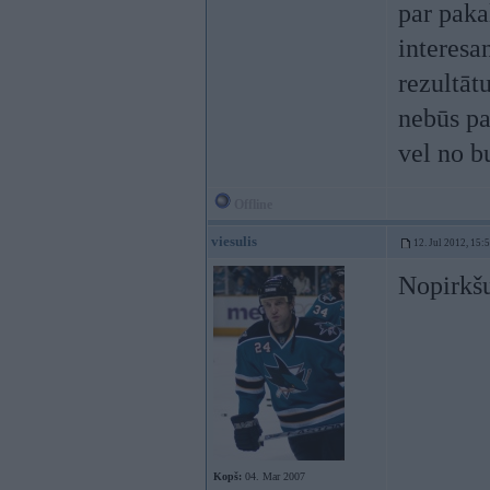
par pak
interesan
rezultātu
nebūs pa
vel no b
Offline
viesulis
12. Jul 2012, 15:
Nopirkšu
Kopš:
04. Mar 2007