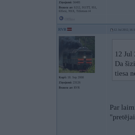
Ziņojumi:
56481
Braucu ar:
S212, 911TT, 951,
635csi, NSX, Tillotson t4
Offline
RVR
12. Jul 2012, 16:
12 Jul 
Da šiz
tiesa n
Kopš:
18. Sep 2008
Ziņojumi:
23126
Braucu ar:
RVR
Par laimi
"pretējai