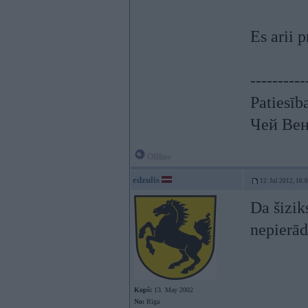
Es arii 
----------
Patiesīb
Чей Вен
Offline
edzulis
12. Jul 2012, 16:
Da šizik
nepierād
Kopš:
13. May 2002
No:
Rīga