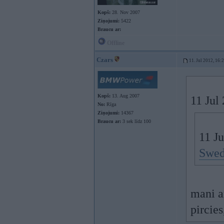
Kopš:
28. Nov 2007
Ziņojumi:
5422
Braucu ar:
Offline
Czars
11. Jul 2012, 16:
Kopš:
13. Aug 2007
11 Jul
No:
Rīga
Ziņojumi:
14367
Braucu ar:
3 sek līdz 100
11 Ju
Swed
mani ar
pircie