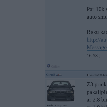
Par 10k 
auto smu
Reku kaa
http://a
Messag
16:58 ]
Offline
GirtzB
23. Feb 2004, 17:
Z3 priek
pakaljpi
ar 2.8 bi
Kopš:
15. May 2002