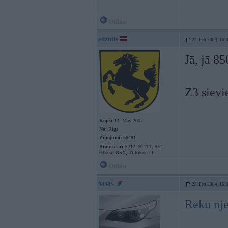
Offline
edzulis
23. Feb 2004, 16:
Jā, jā 850
Z3 sievi
Kopš:
13. May 2002
No:
Rīga
Ziņojumi:
56481
Braucu ar:
S212, 911TT, 951,
635csi, NSX, Tillotson t4
Offline
MMS
23. Feb 2004, 16:
Reku nje