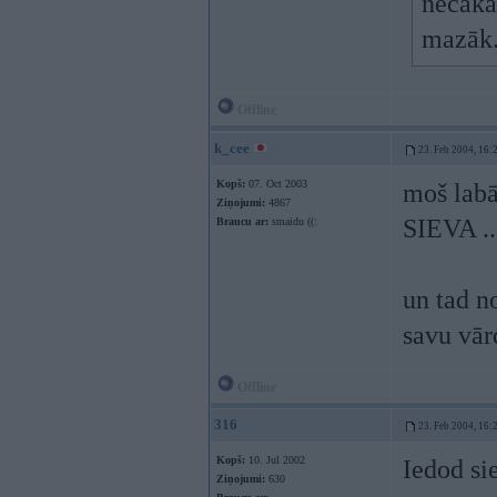
nečaka
mazāk
Offline
k_cee
23. Feb 2004, 16:
Kopš:
07. Oct 2003
moš labāk
Ziņojumi:
4867
SIEVA .
Braucu ar:
smaidu ((:
un tad n
savu vā
Offline
316
23. Feb 2004, 16:
Kopš:
10. Jul 2002
Iedod si
Ziņojumi:
630