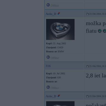
Offline
Artis_D
23. Feb 2004, 16:
možka pa
fiatu
Kopš:
22. Aug 2002
Ziņojumi:
13429
Braucu ar:
BMW
Offline
316
23. Feb 2004, 16:
Kopš:
10. Jul 2002
2,8 iet 
Ziņojumi:
630
Braucu ar:
Offline
Artis_D
23. Feb 2004, 16:
nečakarē