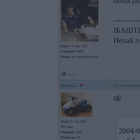
doma jau
----------
ІБАШТЕ!
Нехай п
Kopš:
14. May 2002
Ziņojumi:
34090
Braucu ar:
banderautomobili
Offline
MADAlex
23. Feb 2004, 16:
Kopš:
07. Jan 2003
No:
Rīga
2004-0
Ziņojumi:
3206
Braucu ar:
X5