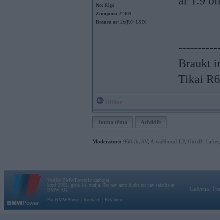
ar 1.9 bi
No:
Rīga
Ziņojumi:
22409
Braucu ar:
2x(R6+LSD)
----------
Braukt ir
Tikai R
Offline
Jauna tēma
Atbildēt
Moderatori:
968-jk
,
AV
,
AiwaShuraLLP
,
GirtzB
,
Lafter
Vortāls BMWPower.lv darbojas
kopš 2002. gada 14. maija. Tas nav auto klubs un nav saistīts ar
Galvena
|
Fo
BMW AG.
Par BMWPower
|
Kontakti
|
Reklāma