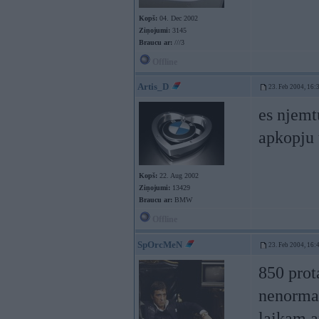
Kopš:
04. Dec 2002
Ziņojumi:
3145
Braucu ar:
///3
Offline
Artis_D
23. Feb 2004, 16:
es njem
apkopju
Kopš:
22. Aug 2002
Ziņojumi:
13429
Braucu ar:
BMW
Offline
SpOrcMeN
23. Feb 2004, 16:
850 prota
nenormal
laikam a