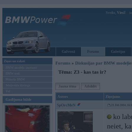
Sveiks,
Viesi!
Ie
Galvenā
Forums
Galerijas
Ziņas un raksti
Forums
»
Diskusijas par BMW modeļi
BMW modeļu jaunumi
Tēma: Z3 - kas tas ir?
BMW testi
Mēneša BMW
Sērijveida tūnings
Jauna tēma
Atbildēt
Vel...
Autors
Ziņojums
Gadījuma bilde
SpOrcMeN
23. Feb 2004, 16:
ko labu
neiet, ka