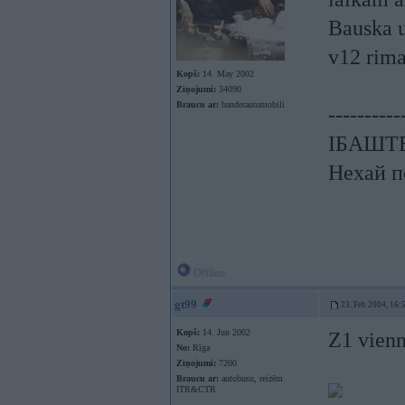
Bauska u
v12 rima
Kopš:
14. May 2002
Ziņojumi:
34090
Braucu ar:
banderautomobili
----------
ІБАШТЕ!
Нехай п
Offline
gt99
23. Feb 2004, 16:
Kopš:
14. Jun 2002
Z1 vienn
No:
Rīga
Ziņojumi:
7200
Braucu ar:
autobusu, reizēm
ITR&CTR