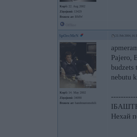
Kopš:
22. Aug 2002
Ziņojumi:
13429
Braucu ar:
BMW
Offline
SpOrcMeN
23. Feb 2004, 16:
apmeram 
Pajero, E
budzets t
nebutu k
Kopš:
14. May 2002
----------
Ziņojumi:
34090
Braucu ar:
banderautomobili
ІБАШТЕ!
Нехай п