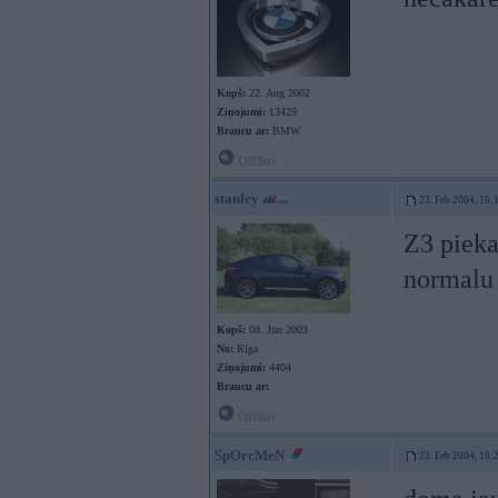
Kopš:
22. Aug 2002
Ziņojumi:
13429
Braucu ar:
BMW
Offline
stanley
23. Feb 2004, 16:
Z3 pieka
normalu 
Kopš:
08. Jun 2003
No:
Rīga
Ziņojumi:
4404
Braucu ar:
Offline
SpOrcMeN
23. Feb 2004, 16: