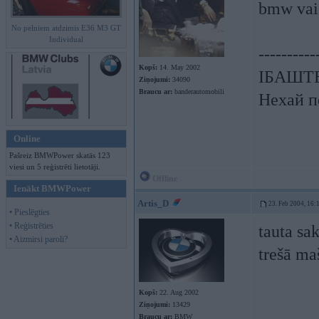
bmw vai
No pelniem atdzimis E36 M3 GT
Individual
----------
Kopš:
14. May 2002
ІБАШТЕ!
Ziņojumi:
34090
Braucu ar:
banderautomobili
Нехай п
Online
Pašreiz BMWPower skatās 123
viesi un 5 reģistrēti lietotāji.
Offline
Ienākt BMWPower
Artis_D
23. Feb 2004, 16:
• Pieslēgties
• Reģistrēties
tauta sak
• Aizmirsi paroli?
trešā ma
Kopš:
22. Aug 2002
Ziņojumi:
13429
Braucu ar:
BMW