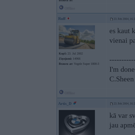
Braucu ar:
Offline
Ruff
23. Feb 2004, 16:
es kaut k
vienai pa
Kopš:
23. Jul 2002
----------
Ziņojumi:
14966
Braucu ar:
Vogele Super 1800-3
I'm done
C.Sheen
Offline
Artis_D
23. Feb 2004, 16:
kā var s
jau apmē