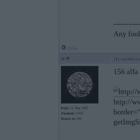
----------
Any fool
Offline
AV
23. Feb 2004, 16:
156 alfa 
http://
Kopš:
14. May 2002
border="
Ziņojumi:
17411
Braucu ar:
500
getImgSi