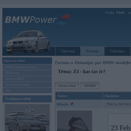
Sveiks,
Viesi!
Ie
Galvenā
Forums
Galerijas
Ziņas un raksti
Forums
»
Diskusijas par BMW modeļi
BMW modeļu jaunumi
Tēma: Z3 - kas tas ir?
BMW testi
Mēneša BMW
Sērijveida tūnings
Jauna tēma
Atbildēt
Vel...
Autors
Ziņojums
Gadījuma bilde
Mikelis
06. Jul 2009, 16:5
23 Feb 