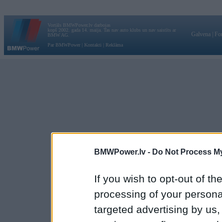
Vortāls BMWPower.lv darbojas
kopš 2002. gada 14. maija. Tas nav auto klubs un nav saistīts ar
Galvena
|
Fo
BMW AG.
Par BMWPower
|
Kontakti
|
Reklāma
BMWPower.lv -
Do Not Process My
If you wish to opt-out of the
processing of your personal
targeted advertising by us