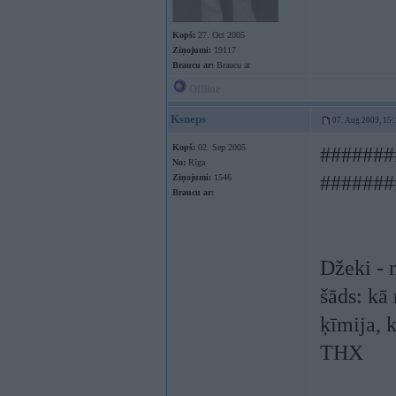
Kopš:
27. Oct 2005
Ziņojumi:
19117
Braucu ar:
Braucu ar
Offline
Ksneps
07. Aug 2009, 15:
Kopš:
02. Sep 2005
#######
No:
Rīga
#######
Ziņojumi:
1546
Braucu ar:
Džeki - 
šāds: kā
ķīmija, 
THX