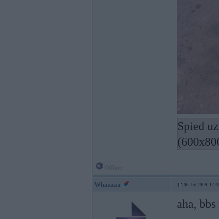
Spied uz
(600x80
Offline
Whazaaa
06. Jul 2009, 17:0
aha, bbs