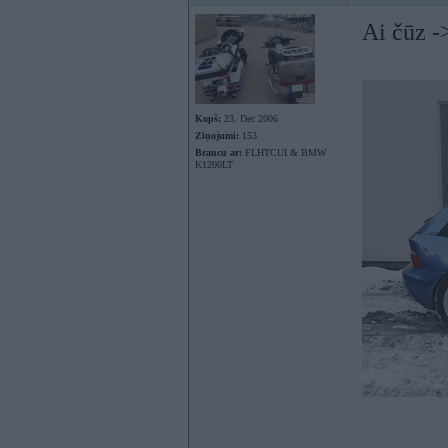
Ai čūz -
Kopš:
23. Dec 2006
Ziņojumi:
153
Braucu ar:
FLHTCUI & BMW
K1200LT