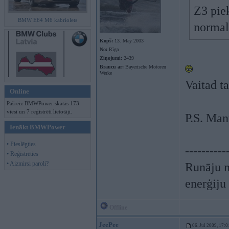
Z3 piek
BMW E64 M6 kabriolets
normal
Kopš:
13. May 2003
No:
Rīga
Ziņojumi:
2439
Braucu ar:
Bayerische Motoren
Werke
Vaitad t
Online
Pašreiz BMWPower skatās 173
viesi un 7 reģistrēti lietotāji.
P.S. Ma
Ienākt BMWPower
• Pieslēgties
----------
• Reģistrēties
• Aizmirsi paroli?
Runāju m
enerģiju
Offline
JeePee
06. Jul 2009, 17:0