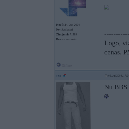
Kopš:
24. Jun 2004
No:
Saulkrasti
----------
Ziņojumi:
71589
Braucu ar:
metro
Logo, viz
cenas. P
Offline
ozo
06. Jul 2009, 17:0
Nu BBS