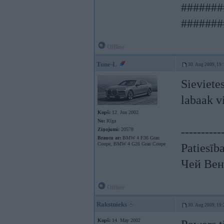
#######
#######
Offline
Tune-L
30. Aug 2009, 19:
Sievietes
labaak v
Kopš:
12. Jun 2002
No:
Rīga
----------
Ziņojumi:
20578
Braucu ar:
BMW 4 F36 Gran
Coupe, BMW 4 G26 Gran Coupe
Patiesīb
Чей Вен
Offline
Rakstnieks
30. Aug 2009, 19:
Kopš:
14. May 2002