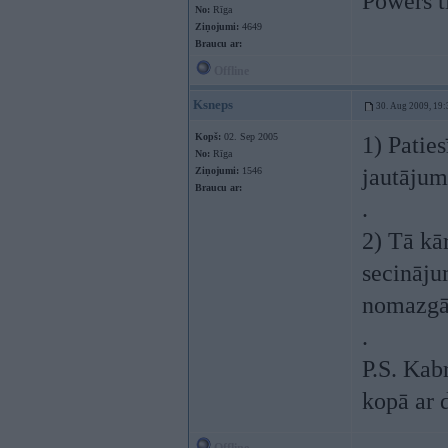
Powers t
No:
Rīga
Ziņojumi:
4649
Braucu ar:
Offline
Ksneps
30. Aug 2009, 19:
Kopš:
02. Sep 2005
1) Patie
No:
Rīga
jautājumu
Ziņojumi:
1546
Braucu ar:
.
2) Tā kā
secināju
nomazgāj
.
P.S. Kabr
kopā ar 