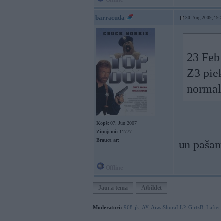
Offline
barracuda
30. Aug 2009, 19:
23 Feb 
Z3 piek
normal
Kopš:
07. Jun 2007
Ziņojumi:
11777
Braucu ar:
un paša
Offline
Jauna tēma
Atbildēt
Moderatori:
968-jk
,
AV
,
AiwaShuraLLP
,
GirtzB
,
Lafter