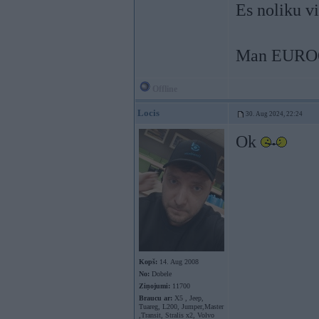
Es noliku v
Man EURO6 
Offline
Locis
30. Aug 2024, 22:24
Ok
Kopš:
14. Aug 2008
No:
Dobele
Ziņojumi:
11700
Braucu ar:
X5 , Jeep,
Tuareg, L200, Jumper,Master
,Transit, Stralis x2, Volvo