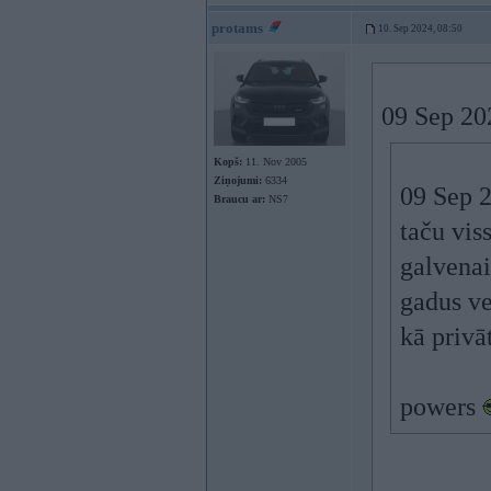
protams
10. Sep 2024, 08:50
09 Sep 20
Kopš:
11. Nov 2005
Ziņojumi:
6334
09 Sep 
Braucu ar:
NS7
taču vis
galvenai
gadus ve
kā privā
powers