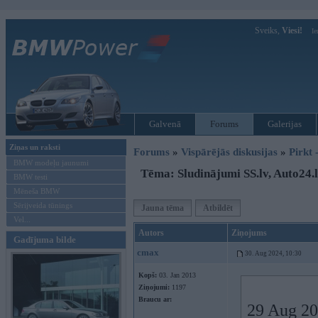
Sveiks,
Viesi!
Ie
Galvenā
Forums
Galerijas
Ziņas un raksti
Forums
»
Vispārējās diskusijas
»
Pirkt 
BMW modeļu jaunumi
Tēma: Sludinājumi SS.lv, Auto24.lv
BMW testi
Mēneša BMW
Sērijveida tūnings
Jauna tēma
Atbildēt
Vel...
Autors
Ziņojums
Gadījuma bilde
cmax
30. Aug 2024, 10:30
Kopš:
03. Jan 2013
Ziņojumi:
1197
Braucu ar:
29 Aug 20