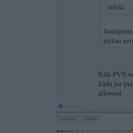
iekšā.
Jautājums 
pirksu uzr
Klāt PVN ne
kādu jur per
allowed
Offline
Jauna tēma
Atbildēt
Moderatori:
968-jk
,
AV
,
AiwaShuraLLP
,
DoubleD
,
Gir