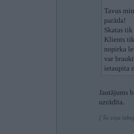
Tavus minē
parāda!
Skatas tik
Klients ti
nopirka le
var braukt
ietaupita 
Jautājums bi
uzrādīta.
[ Šo ziņu labo