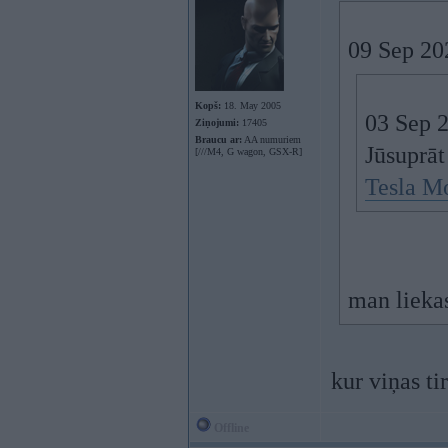
09 Sep 20
Kopš:
18. May 2005
03 Sep 
Ziņojumi:
17405
Braucu ar:
AA numuriem
Jūsuprāt 
[///M4, G wagon, GSX-R]
Tesla M
man liekas
kur viņas ti
Offline