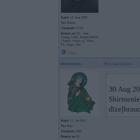
Kopš:
14. Aug 2008
No:
Dobele
Ziņojumi:
11700
Braucu ar:
X5 , Jeep,
Tuareg, L200, Jumper,Master
,Transit, Stralis x2, Volvo
FL, Atego, Deu
Offline
shirminieks
30. Aug 2024, 22:21
30 Aug 20
Shirmeniek
dīzeļbrauc
Kopš:
13. Jan 2013
No:
Rīga
Ziņojumi:
2085
Braucu ar:
81