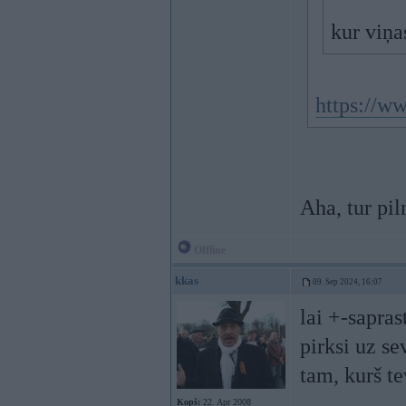
kur viņa
https://w
Aha, tur pil
Offline
kkas
09. Sep 2024, 16:07
lai +-sapras
pirksi uz se
tam, kurš te
Kopš:
22. Apr 2008