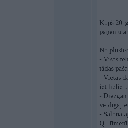
Kopš 20' 
paņēmu ar
No plusie
- Visas te
tādas paša
- Vietas d
iet lielie 
- Diezgan 
veidīgaji
- Salona 
Q5 līmenī 