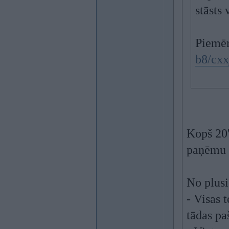
stāsts 
Piemē
b8/cxx
Kopš 20'
paņēmu 
No plus
- Visas t
tādas pa