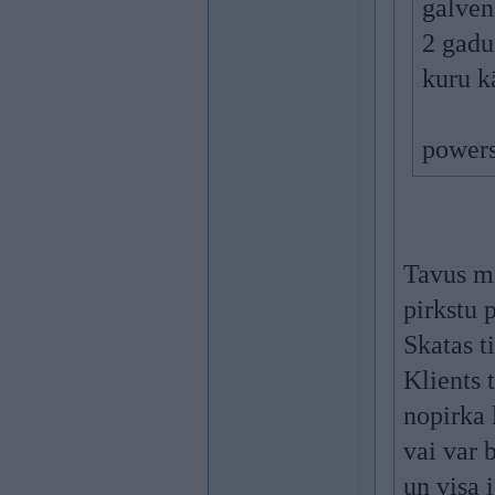
galven
2 gadu
kuru k
power
Tavus mi
pirkstu 
Skatas t
Klients 
nopirka 
vai var 
un visa 