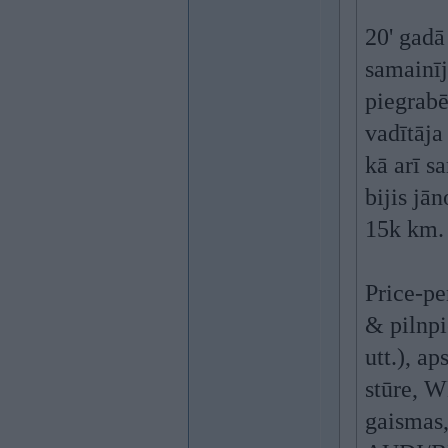
20' gadā
samainīj
piegrabē
vadītāja
kā arī s
bijis jā
15k km.
Price-pe
& pilnpi
utt.), a
stūre, W
gaismas,