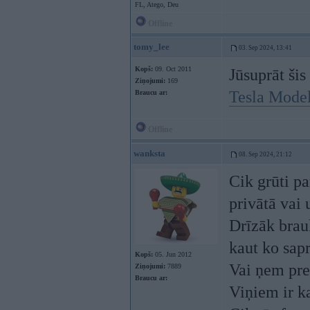
FL, Atego, Deu
Offline
tomy_lee
03. Sep 2024, 13:41
Kopš:
09. Oct 2011
Jūsuprāt šis
Ziņojumi:
169
Tesla Model
Braucu ar:
Offline
wanksta
08. Sep 2024, 21:12
Cik grūti pa
privātā va
Drīzāk brauk
kaut ko sap
Kopš:
05. Jun 2012
Vai ņem pre
Ziņojumi:
7889
Braucu ar:
Viņiem ir ka