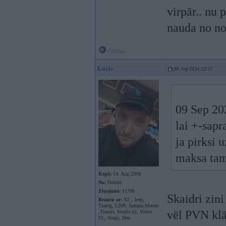
virpār.. nu 
nauda no no
Offline
Locis
09. Sep 2024, 23:17
09 Sep 20
lai +-sapr
ja pirksi 
maksa tam,
Kopš:
14. Aug 2008
No:
Dobele
Ziņojumi:
11700
Skaidri zini
Braucu ar:
X5 , Jeep,
Tuareg, L200, Jumper,Master
vēl PVN klā
,Transit, Stralis x2, Volvo
FL, Atego, Deu