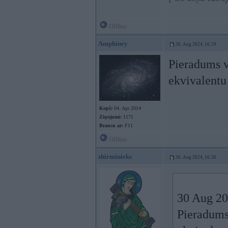
Offline
Amphiney
30. Aug 2024, 16:29
Pieradums vi
ekvivalent
Kopš:
04. Apr 2014
Ziņojumi:
1171
Braucu ar:
F11
Offline
shirminieks
30. Aug 2024, 16:36
30 Aug 20
Pieradums 