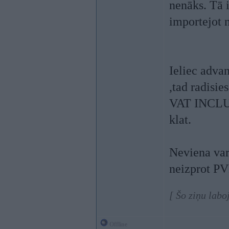
nenāks. Tā i
importejot n
Ieliec adva
,tad radisie
VAT INCLUD
klat.
Neviena vari
neizprot PV
[ Šo ziņu labo
Offline