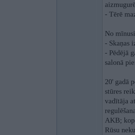
aizmugurē
- Tērē maz
No mīnus
- Skaņas i
- Pēdējā g
salonā pie
20' gadā p
stūres rei
vadītāja a
regulēšana
AKB; kopš 
Rūsu neku