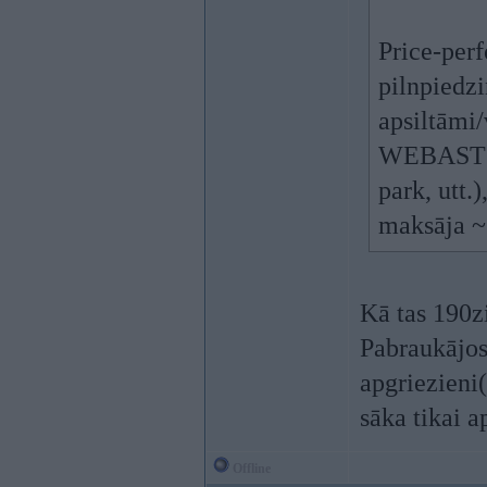
Price-perf
pilnpiedziņ
apsiltāmi/
WEBASTO, 
park, utt.
maksāja ~
Kā tas 190z
Pabraukājos 
apgriezieni
sāka tikai 
Offline