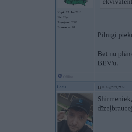
ekvivalen
Kopš:
13. Jan 2013
No:
Rīga
Ziņojumi:
2085
Braucu ar:
81
Pilnīgi piek
Bet nu plāns
BEV'u.
Offline
Locis
30. Aug 2024, 21:58
Shirmeniek,e
dīzeļbraucej