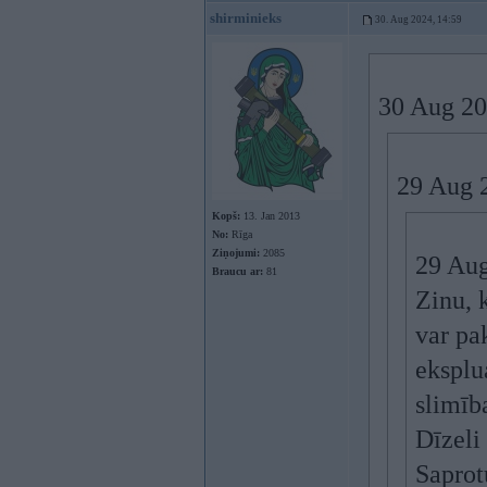
shirminieks
30. Aug 2024, 14:59
30 Aug 20
29 Aug 
Kopš:
13. Jan 2013
No:
Rīga
Ziņojumi:
2085
29 Aug
Braucu ar:
81
Zinu, k
var pa
eksplua
slimība
Dīzeli
Saprotu