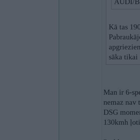
AUDI/B
Kā tas 190
Pabraukājo
apgriezie
sāka tika
Man ir 6-sp
nemaz nav ti
DSG moment
130kmh ļoti 