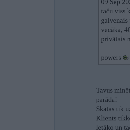
09 Sep 20
taču viss 
galvenais 
vecāka, 40
privātais 
powers
Tavus minēto
parāda!
Skatas tik 
Klients tikk
letāko un ta