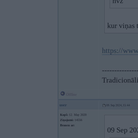
hvz
kur viņas 
https://www
--------------
Tradicionāli
Offline
user
09. Sep 2024, 15:44
Kopš:
12. May 2020
Ziņojumi:
14556
Braucu ar:
09 Sep 20