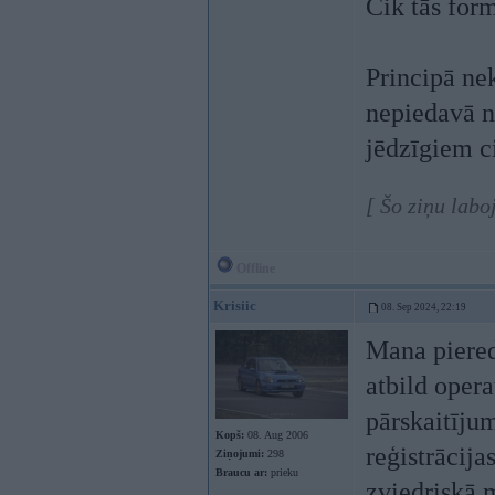
Cik tās form
Principā nek
nepiedavā n
jēdzīgiem c
[ Šo ziņu labo
Offline
Krisiic
08. Sep 2024, 22:19
Mana pieredz
atbild opera
pārskaitīju
Kopš:
08. Aug 2006
reģistrācija
Ziņojumi:
298
Braucu ar:
prieku
zviedriskā 