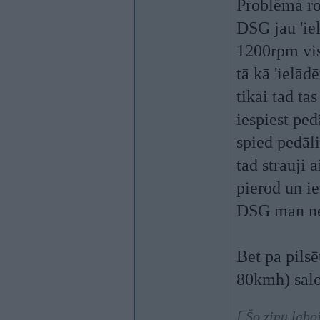
Problēma ro
DSG jau 'iel
1200rpm vis
tā kā 'ielād
tikai tad ta
iespiest ped
spied pedāli
tad strauji a
pierod un ie
DSG man ne
Bet pa pils
80kmh) salo
[ Šo ziņu labo