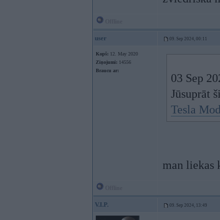
Offline
user
09. Sep 2024, 00:11
Kopš:
12. May 2020
Ziņojumi:
14556
Braucu ar:
03 Sep 20
Jūsuprāt š
Tesla Mod
man liekas k
Offline
V.I.P.
09. Sep 2024, 13:49