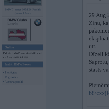
BMW 7. sērija E65/E66 Facelift
(preses bildes)
29 Aug 
Zinu, ka
pakoment
ekspluat
utt.
Online
Dīzeli k
Pašreiz BMWPower skatās 89 viesi
un 4 reģistrēti lietotāji.
Saprotu, 
Ienākt BMWPower
stāsts v
• Pieslēgties
• Reģistrēties
• Aizmirsi paroli?
Piemēra
b8/cxxji