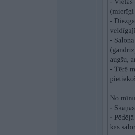
- Vietas
(mierīgi 
- Diezga
veidīgaj
- Salona
(gandrīz
augšu, a
- Tērē m
pietieko
No mīnu
- Skaņas
- Pēdējā 
kas salo