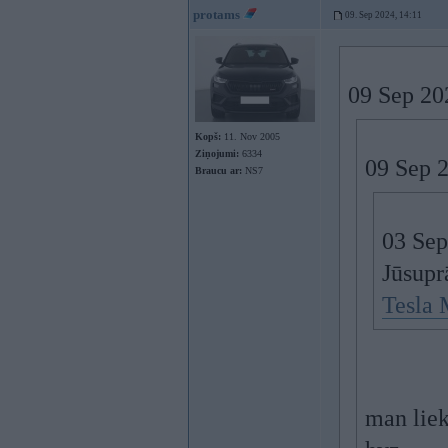
protams
09. Sep 2024, 14:11
09 Sep 20
Kopš:
11. Nov 2005
Ziņojumi:
6334
09 Sep 
Braucu ar:
NS7
03 Sep
Jūsuprā
Tesla 
man liek