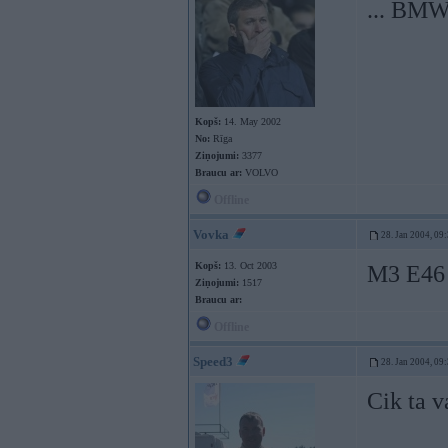
... BM
Kopš:
14. May 2002
No:
Rīga
Ziņojumi:
3377
Braucu ar:
VOLVO
Offline
Vovka
28. Jan 2004, 09
Kopš:
13. Oct 2003
M3 E4
Ziņojumi:
1517
Braucu ar:
Offline
Speed3
28. Jan 2004, 09
Cik ta va