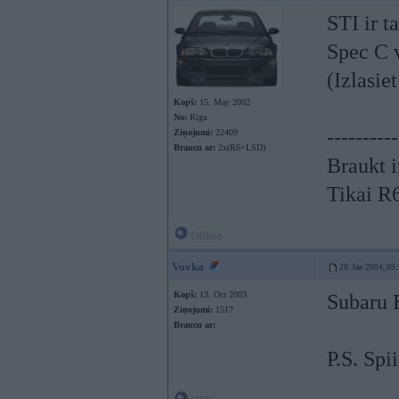
STI ir t
Spec C v
(Izlasi
Kopš:
15. May 2002
No:
Rīga
----------
Ziņojumi:
22409
Braucu ar:
2x(R6+LSD)
Braukt i
Tikai R
Offline
Vovka
28. Jan 2004, 09
Kopš:
13. Oct 2003
Subaru 
Ziņojumi:
1517
Braucu ar:
P.S. Spi