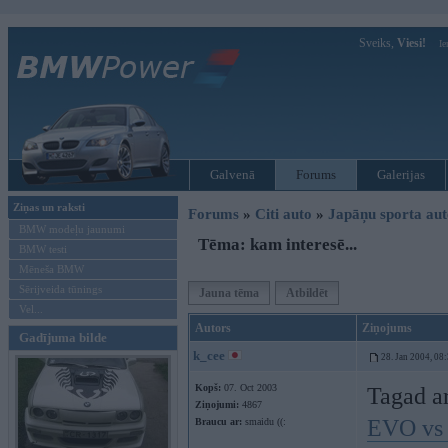
Sveiks,
Viesi!
Ie
Galvenā
Forums
Galerijas
Ziņas un raksti
Forums
»
Citi auto
»
Japāņu sporta aut
BMW modeļu jaunumi
Tēma: kam interesē...
BMW testi
Mēneša BMW
Sērijveida tūnings
Jauna tēma
Atbildēt
Vel...
Autors
Ziņojums
Gadījuma bilde
k_cee
28. Jan 2004, 08
Kopš:
07. Oct 2003
Tagad ar
Ziņojumi:
4867
EVO vs
Braucu ar:
smaidu ((: