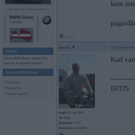
kam int
Latvijas lauku tūninga šedevri
pagaidām
Offline
Speed3
28. Jan 2004, 09
Online
Kad varē
Pašreiz BMWPower skatās 153
viesi un 4 reģistrēti lietotāji.
Ienākt BMWPower
----------
• Pieslēgties
IHTIS
• Reģistrēties
• Aizmirsi paroli?
Kopš:
04. Jun 2002
No:
Rīga
Ziņojumi:
12722
Braucu ar:
a/m BMW