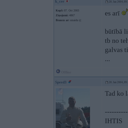
k_cee
28. Jan 2004, 09
Kopš:
07. Oct 2003
es arī
Ziņojumi:
4867
Braucu ar:
smaidu ((:
būtībā l
tb no te
galvas t
...
Offline
Speed3
28. Jan 2004, 09
Tad ko l
----------
IHTIS