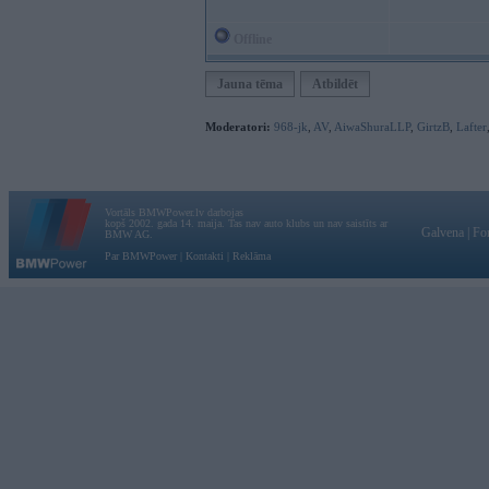
Offline
Jauna tēma
Atbildēt
Moderatori:
968-jk
,
AV
,
AiwaShuraLLP
,
GirtzB
,
Lafter
Vortāls BMWPower.lv darbojas
kopš 2002. gada 14. maija. Tas nav auto klubs un nav saistīts ar
Galvena
|
Fo
BMW AG.
Par BMWPower
|
Kontakti
|
Reklāma