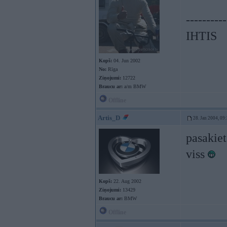
----------
IHTIS
Kopš:
04. Jun 2002
No:
Rīga
Ziņojumi:
12722
Braucu ar:
a/m BMW
Offline
Artis_D
28. Jan 2004, 09
pasakiet
viss
Kopš:
22. Aug 2002
Ziņojumi:
13429
Braucu ar:
BMW
Offline