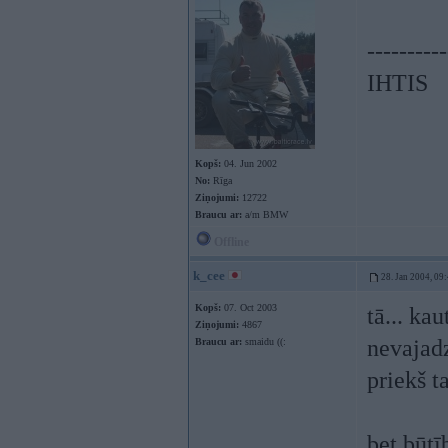
----------
IHTIS
Kopš:
04. Jun 2002
No:
Rīga
Ziņojumi:
12722
Braucu ar:
a/m BMW
Offline
k_cee
28. Jan 2004, 09
Kopš:
07. Oct 2003
tā... ka
Ziņojumi:
4867
nevajad
Braucu ar:
smaidu ((:
priekš t
bet būtīb