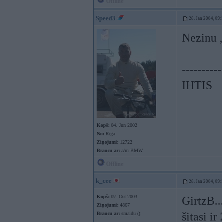
Offline
Speed3
28. Jan 2004, 09
Nezinu ,
----------
IHTIS
Kopš:
04. Jun 2002
No:
Rīga
Ziņojumi:
12722
Braucu ar:
a/m BMW
Offline
k_cee
28. Jan 2004, 09
Kopš:
07. Oct 2003
GirtzB..
Ziņojumi:
4867
šitasi i
Braucu ar:
smaidu ((: