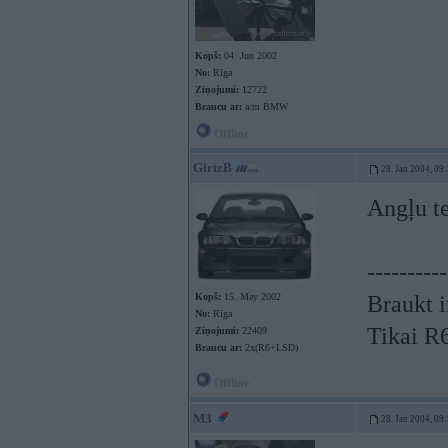
Kopš:
04. Jun 2002
No:
Rīga
Ziņojumi:
12722
Braucu ar:
a/m BMW
Offline
GirtzB
28. Jan 2004, 09
Angļu te
----------
Kopš:
15. May 2002
Braukt i
No:
Rīga
Tikai R
Ziņojumi:
22409
Braucu ar:
2x(R6+LSD)
Offline
M3
28. Jan 2004, 09