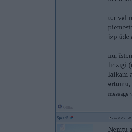
tur vēl 
piemesta
izplūdes
nu, īsten
līdzīgi 
laikam a
ērtumu, 
message w
Offline
Speed3
28. Jan 2004, 09
Nemtu ab