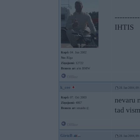
----------
IHTIS
Kopš:
04. Jun 2002
No:
Rīga
Ziņojumi:
12722
Braucu ar:
a/m BMW
Offline
k_cee
28. Jan 2004, 09
Kopš:
07. Oct 2003
nevaru n
Ziņojumi:
4867
tad vism
Braucu ar:
smaidu ((:
Offline
GirtzB
28. Jan 2004, 09