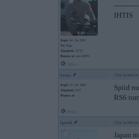
----------
IHTIS
Kopš:
04. Jun 2002
No:
Rīga
Ziņojumi:
12722
Braucu ar:
a/m BMW
Offline
Vovka
28. Jan 2004, 09
Kopš:
13. Oct 2003
Spiid nu
Ziņojumi:
1517
RS6 tom
Braucu ar:
Offline
Speed3
28. Jan 2004, 09
Japan ma