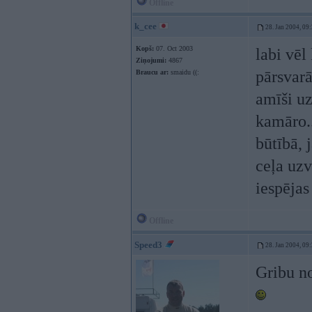
Offline
k_cee
28. Jan 2004, 09
Kopš:
07. Oct 2003
labi vēl
Ziņojumi:
4867
pārsvarā
Braucu ar:
smaidu ((:
amīši u
kamāro..
būtībā, j
ceļa uzv
iespējas
Offline
Speed3
28. Jan 2004, 09
Gribu no