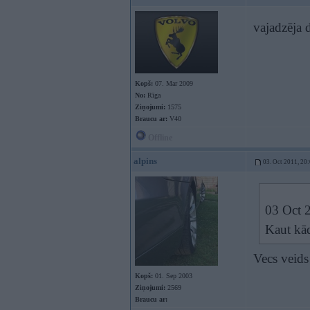
vajadzēja d
Kopš:
07. Mar 2009
No:
Rīga
Ziņojumi:
1575
Braucu ar:
V40
Offline
alpins
03. Oct 2011, 20
03 Oct 
Kaut kād
Vecs veid
Kopš:
01. Sep 2003
Ziņojumi:
2569
Braucu ar: