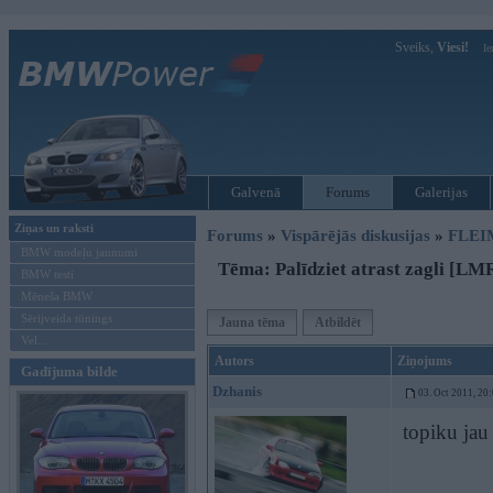
Sveiks,
Viesi!
Ie
Galvenā
Forums
Galerijas
Ziņas un raksti
Forums
»
Vispārējās diskusijas
»
FLEI
BMW modeļu jaunumi
Tēma: Palīdziet atrast zagli [LM
BMW testi
Mēneša BMW
Sērijveida tūnings
Jauna tēma
Atbildēt
Vel...
Autors
Ziņojums
Gadījuma bilde
Dzhanis
03. Oct 2011, 20
topiku jau 