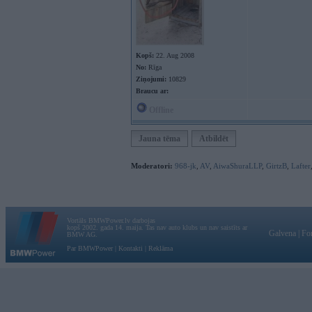
Kopš:
22. Aug 2008
No:
Rīga
Ziņojumi:
10829
Braucu ar:
Offline
Jauna tēma
Atbildēt
Moderatori:
968-jk
,
AV
,
AiwaShuraLLP
,
GirtzB
,
Lafter
Vortāls BMWPower.lv darbojas
kopš 2002. gada 14. maija. Tas nav auto klubs un nav saistīts ar
Galvena
|
Fo
BMW AG.
Par BMWPower
|
Kontakti
|
Reklāma