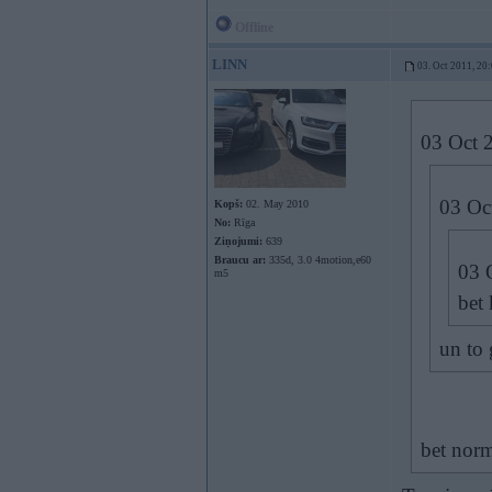
Offline
LINN
03. Oct 2011, 20
03 Oct 2
03 Oc
Kopš:
02. May 2010
No:
Rīga
Ziņojumi:
639
Braucu ar:
335d, 3.0 4motion,e60
03 O
m5
bet 
un to 
bet norm