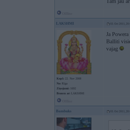
Tam jau ar
Offline
LAKSHMI
03. Oct 2011, 20
Ja Powera 
Balliti vi
vajag
Kopš:
22. Nov 2008
No:
Rīga
Ziņojumi:
1692
Braucu ar:
LAKSHMI
Offline
Bambuks
03. Oct 2011, 20