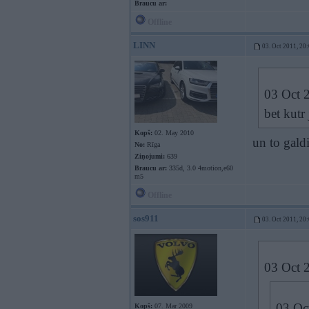
Braucu ar:
Offline
LINN
03. Oct 2011, 20
03 Oct 2
bet kutr
Kopš:
02. May 2010
un to gald
No:
Rīga
Ziņojumi:
639
Braucu ar:
335d, 3.0 4motion,e60
m5
Offline
sos911
03. Oct 2011, 20
03 Oct 2
03 Oct
Kopš:
07. Mar 2009