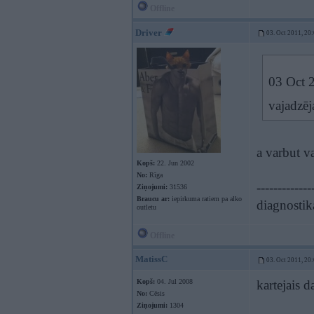
Offline
Driver
03. Oct 2011, 20
03 Oct 2
vajadzēj
a varbut va
Kopš:
22. Jun 2002
No:
Rīga
-------------
Ziņojumi:
31536
Braucu ar:
iepirkuma ratiem pa alko
diagnostik
outletu
Offline
MatissC
03. Oct 2011, 20
Kopš:
04. Jul 2008
kartejais 
No:
Cēsis
Ziņojumi:
1304