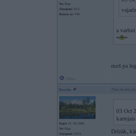
No:
Rīga
vajadz
Ziņojumi:
1575
Braucu ar:
V40
a varbut
moš pa lo
Offline
Norchx
03. Oct 2011, 20
03 Oct 2
kartejai
Kopš:
19. Oct 2008
No:
Rīga
Drīzāk, kā
Ziņojumi:
11373