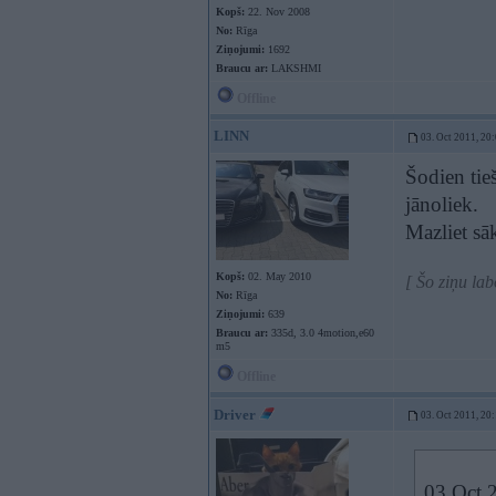
Kopš:
22. Nov 2008
No:
Rīga
Ziņojumi:
1692
Braucu ar:
LAKSHMI
Offline
LINN
03. Oct 2011, 20
Šodien tie
jānoliek.
Mazliet sā
Kopš:
02. May 2010
[ Šo ziņu la
No:
Rīga
Ziņojumi:
639
Braucu ar:
335d, 3.0 4motion,e60
m5
Offline
Driver
03. Oct 2011, 20
03 Oct 2