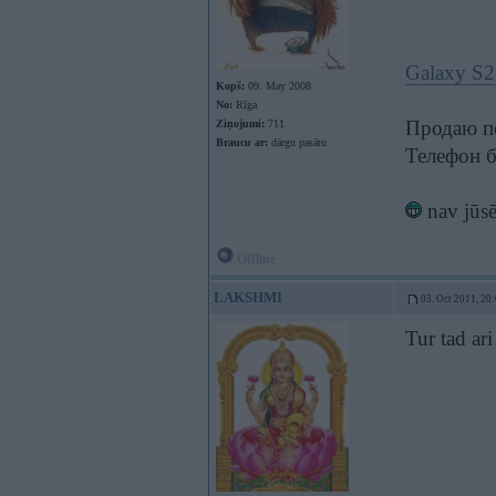
Galaxy S2
Kopš:
09. May 2008
No:
Rīga
Продаю по
Ziņojumi:
711
Braucu ar:
dārgu pasātu
Телефон б
nav jūsē
Offline
LAKSHMI
03. Oct 2011, 20
Tur tad ari