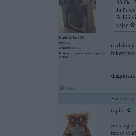
03 Oct 2
Ja Power
Balliti 
vajag
Kopš:
22. Jun 2002
No:
Rīga
es dzirdej
Ziņojumi:
31536
bikerniek
Braucu ar:
iepirkuma ratiem pa alko
outletu
-------------
diagnostik
Offline
uzo
03. Oct 2011, 20
topiks
moš tagad 
brauc skatī