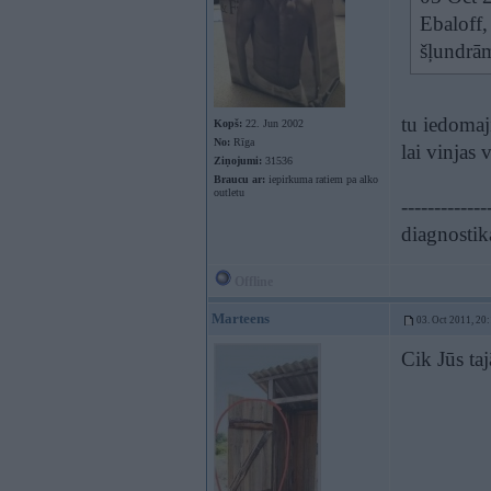
Ebaloff,
šļundr
tu iedomaji
Kopš:
22. Jun 2002
No:
Rīga
lai vinjas
Ziņojumi:
31536
Braucu ar:
iepirkuma ratiem pa alko
outletu
-------------
diagnostik
Offline
Marteens
03. Oct 2011, 20
Cik Jūs taj