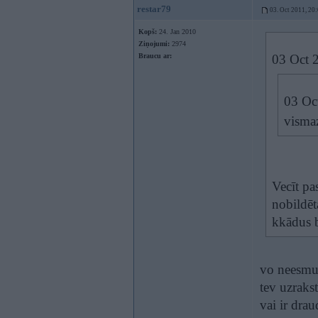
restar79
03. Oct 2011, 20
Kopš:
24. Jan 2010
Ziņojumi:
2974
Braucu ar:
03 Oct 
03 Oct
vismaz
Vecīt pa
nobildēt
kkādus b
vo neesmu 
tev uzraks
vai ir drau