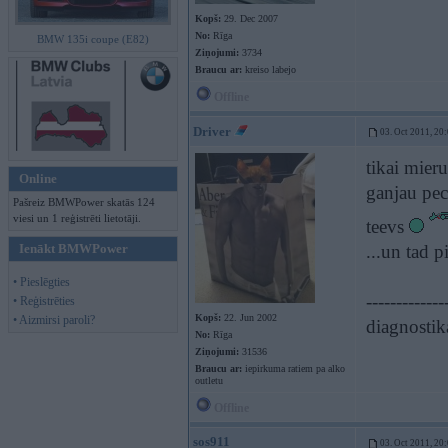
Kopš:
29. Dec 2007
No:
Rīga
BMW 135i coupe (E82)
Ziņojumi:
3734
Braucu ar:
kreiso labejo
Offline
Driver
03. Oct 2011, 20
tikai mier
Online
ganjau pec
Pašreiz BMWPower skatās 124
viesi un 1 reģistrēti lietotāji.
teevs
Ienākt BMWPower
...un tad p
• Pieslēgties
-------------
• Reģistrēties
Kopš:
22. Jun 2002
• Aizmirsi paroli?
diagnostik
No:
Rīga
Ziņojumi:
31536
Braucu ar:
iepirkuma ratiem pa alko
outletu
Offline
sos911
03. Oct 2011, 20