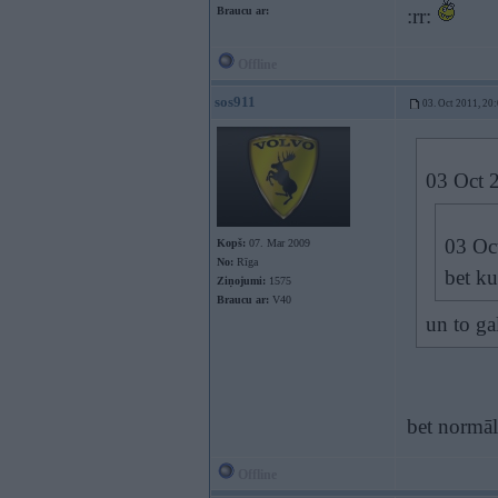
Braucu ar:
:rr:
Offline
sos911
03. Oct 2011, 20
03 Oct 2
03 Oct
Kopš:
07. Mar 2009
No:
Rīga
bet ku
Ziņojumi:
1575
Braucu ar:
V40
un to ga
bet normāl
Offline