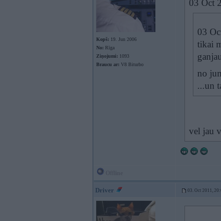
03 Oct 2
03 Oct
Kopš:
19. Jun 2006
tikai 
No:
Rīga
ganjau
Ziņojumi:
1093
Braucu ar:
V8 Biturbo
no jum
...un 
vel jau 
Offline
Driver
03. Oct 2011, 20