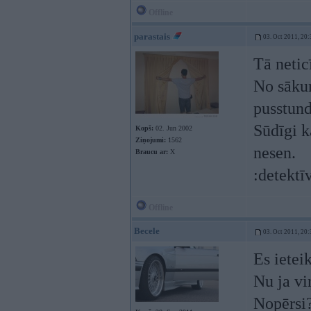
Offline
parastais
03. Oct 2011, 20:
Tā neti
No sākum
pusstund
Sūdīgi k
Kopš:
02. Jun 2002
Ziņojumi:
1562
nesen.
Braucu ar:
X
:detektī
Offline
Becele
03. Oct 2011, 20:
Es ietei
Nu ja viņ
Nopērsi