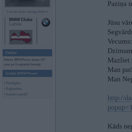
Paziņa u
Latvijas lauku tūninga šedevri
Jūsu vār
Segvārd
Vecums:
Dzimums
Online
Mazliet 
Pašreiz BMWPower skatās 167
viesi un 6 reģistrēti lietotāji.
Man patī
Ienākt BMWPower
Man Nepa
• Pieslēgties
• Reģistrēties
• Aizmirsi paroli?
http://d
popup=
Kāds neg