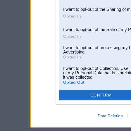
also be disclosed by us to 
I want to opt-out of the Sharing of 
Downstream Participants
th
Opted In
third parties.
I want to opt-out of the Sale of my 
Opted In
I want to opt-out of processing my 
Advertising.
Opted In
I want to opt-out of Collection, Use
of my Personal Data that Is Unrelat
it was collected.
Opted Out
CONFIRM
Data Deletion