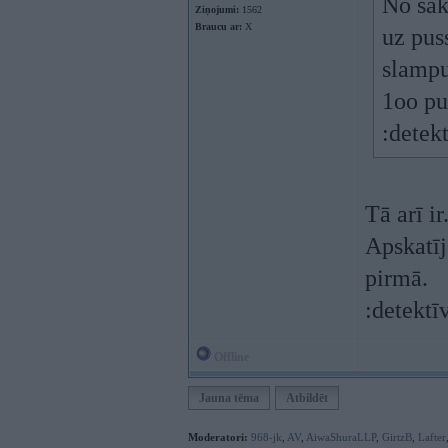
No sāk
Ziņojumi:
1562
Braucu ar:
X
uz pus
slampu
1oo pu
:detek
Tā arī ir
Apskatīj
pirmā.
:detektī
Offline
Jauna tēma
Atbildēt
Moderatori:
968-jk
,
AV
,
AiwaShuraLLP
,
GirtzB
,
Lafter