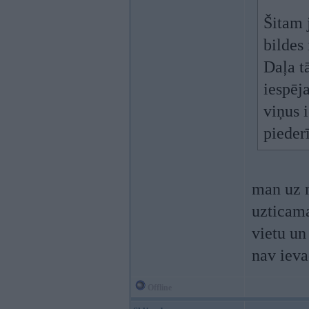
Šitam 
bildes 
Daļa t
iespēja
viņus i
pieder
man uz m
uzticama
vietu un
nav ieva
Offline