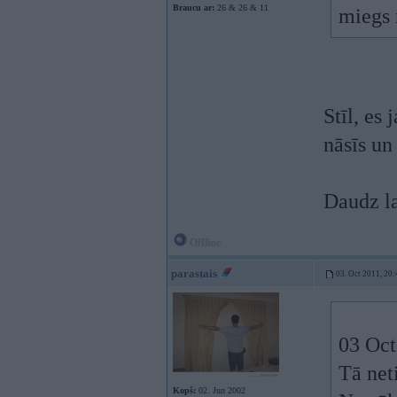
Braucu ar:
26 & 26 & 11
miegs
Stīl, es 
nāsīs un
Daudz la
Offline
parastais
03. Oct 2011, 20:
03 Oct
Tā net
Kopš:
02. Jun 2002