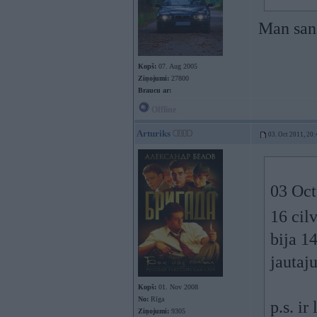
Man san
Kopš:
07. Aug 2005
Ziņojumi:
27800
Braucu ar:
Offline
Arturiks
03. Oct 2011, 20:
03 Oct
16 cilv
bija 1
jautaju
Kopš:
01. Nov 2008
No:
Rīga
p.s. ir
Ziņojumi:
9305