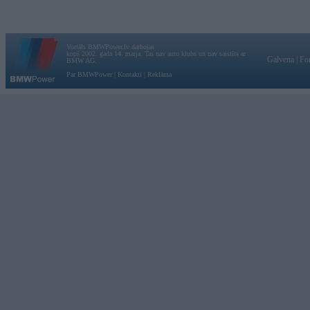
Vortāls BMWPower.lv darbojas
kopš 2002. gada 14. maija. Tas nav auto klubs un nav saistīts ar
Galvena
|
Fo
BMW AG.
Par BMWPower
|
Kontakti
|
Reklāma