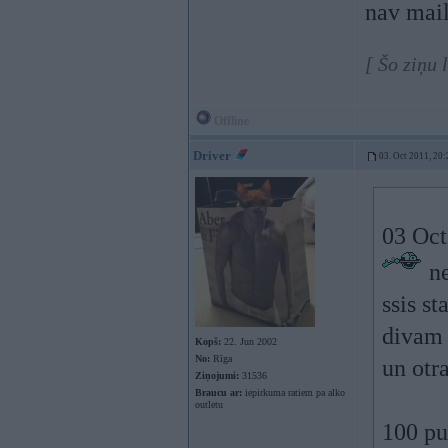
nav mail
[ Šo ziņu
Offline
Driver
03. Oct 2011, 20:
03 Oct
ne
ssis s
divam 
Kopš:
22. Jun 2002
No:
Rīga
un otr
Ziņojumi:
31536
Braucu ar:
iepirkuma ratiem pa alko
outletu
100 pu