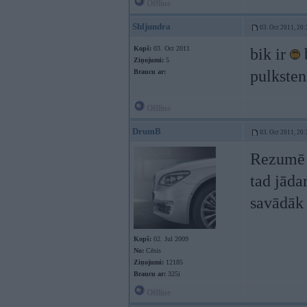
Offline
Shljundra
03. Oct 2011, 20:
Kopš:
03. Oct 2011
bik ir
b
Ziņojumi:
5
pulksten
Braucu ar:
Offline
DrumB
03. Oct 2011, 20:
Rezumē i
tad jāda
savādāk 
Kopš:
02. Jul 2009
No:
Cēsis
Ziņojumi:
12185
Braucu ar:
325i
Offline