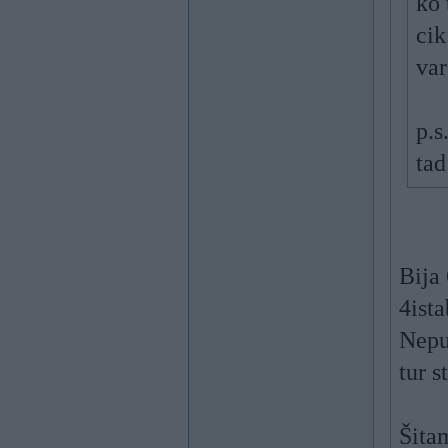
ko 
cik
var
p.s
ta
Bija
4ist
Nepu
tur s
Šitam