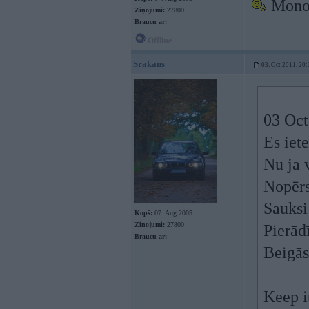
Monog
Ziņojumi:
27800
Braucu ar:
Offline
Srakans
03. Oct 2011, 20:
03 Oct
Es iet
Nu ja v
Nopērs
Sauksi
Kopš:
07. Aug 2005
Ziņojumi:
27800
Pierādī
Braucu ar:
Beigās
Keep it