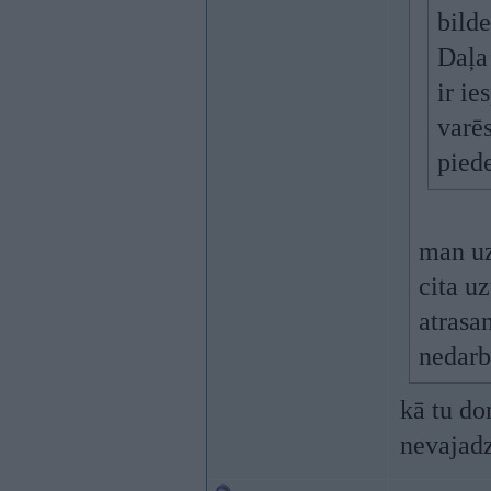
bilde
Daļa 
ir ie
varēs
pied
man uz
cita u
atrasan
nedarb
kā tu do
nevajad