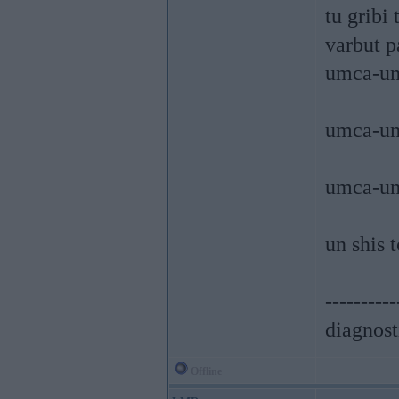
tu gribi 
varbut pa
umca-um
umca-um
umca-um
un shis 
----------
diagnost
Offline