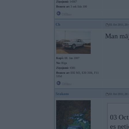
Ziņojumi:
14367
Braucu ar:
3 sek līdz 100
Offline
Ch
03. Oct 2011, 20:
Man mājā
Kopš:
08. Jan 2007
No:
Rīga
Ziņojumi:
4381
Braucu ar:
E92 M3, E30 318i, F11
535d
Offline
Srakans
03. Oct 2011, 20:
03 Oct
es net