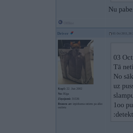
Nu pabei
Offline
Driver
03. Oct 2011, 20:
03 Oct
Tā net
No sāk
uz pus
Kopš:
22. Jun 2002
slampu
No:
Rīga
Ziņojumi:
31536
1oo pu
Braucu ar:
iepirkuma ratiem pa alko
outletu
:detek