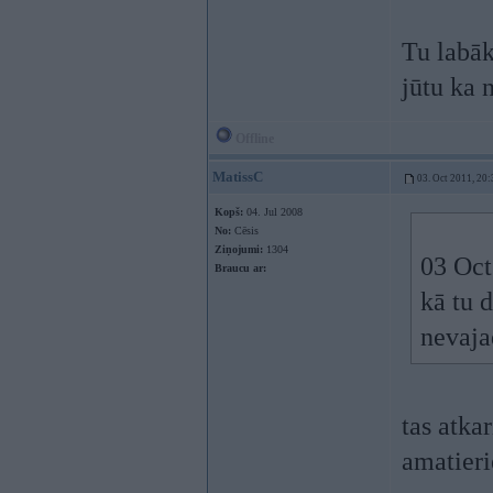
Tu labāk
jūtu ka 
Offline
MatissC
03. Oct 2011, 20:
Kopš:
04. Jul 2008
No:
Cēsis
Ziņojumi:
1304
03 Oct
Braucu ar:
kā tu 
nevaj
tas atka
amatier