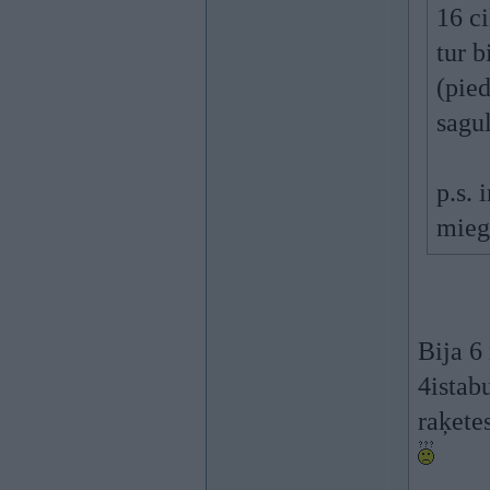
16 ci
tur b
(pied
sagu
p.s. 
mieg
Bija 6
4istab
raķete