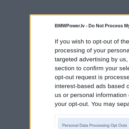
BMWPower.lv -
Do Not Process My
If you wish to opt-out of the
processing of your personal
targeted advertising by us
section to confirm your sel
opt-out request is proces
interest-based ads based o
us or personal information d
your opt-out. You may separ
disclosure of your personal
IAB’s list of downstream pa
Personal Data Processing Opt Outs