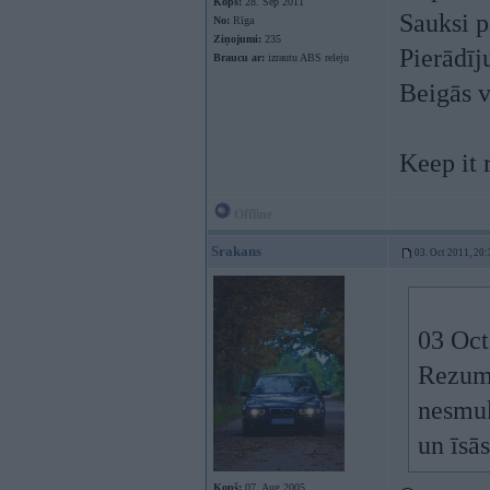
Kopš:
28. Sep 2011
Sauksi p
No:
Rīga
Ziņojumi:
235
Pierādīj
Braucu ar:
izrautu ABS releju
Beigās v
Keep it 
Offline
Srakans
03. Oct 2011, 20:
03 Oct
Rezumē
nesmuk
un īsās
Kopš:
07. Aug 2005