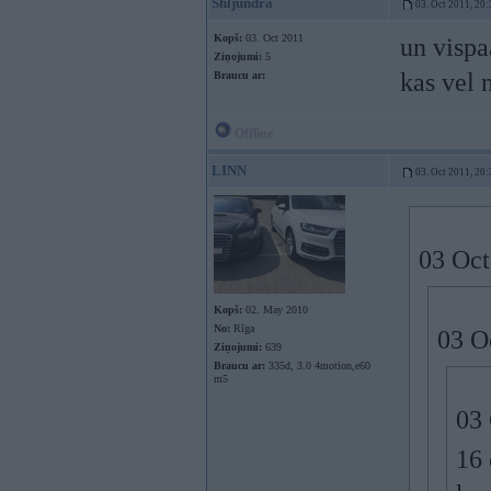
Shljundra
03. Oct 2011, 20:
Kopš:
03. Oct 2011
un vispa
Ziņojumi:
5
kas vel 
Braucu ar:
Offline
LINN
03. Oct 2011, 20:
03 Oct
Kopš:
02. May 2010
No:
Rīga
03 O
Ziņojumi:
639
Braucu ar:
335d, 3.0 4motion,e60
m5
03 
16 