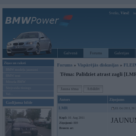
Sveiks,
Viesi!
Ie
Galvenā
Forums
Galerijas
Ziņas un raksti
Forums
»
Vispārējās diskusijas
»
FLEI
BMW modeļu jaunumi
Tēma: Palīdziet atrast zagli [LM
BMW testi
Mēneša BMW
Sērijveida tūnings
Jauna tēma
Atbildēt
Vel...
Autors
Ziņojums
Gadījuma bilde
LMR
03. Oct 2011, 20:
Kopš:
10. Aug 2011
JAUNU
Ziņojumi:
889
Braucu ar: