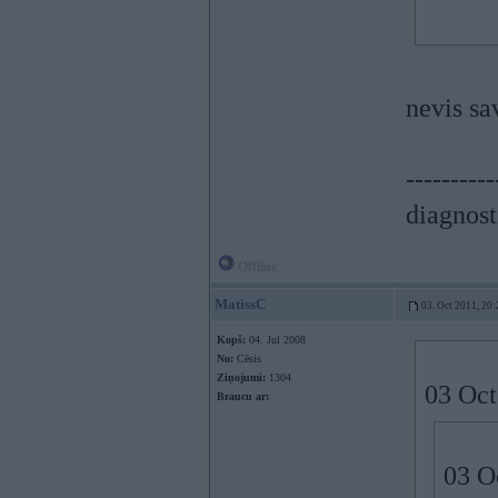
nevis sa
----------
diagnost
Offline
MatissC
03. Oct 2011, 20:
Kopš:
04. Jul 2008
No:
Cēsis
Ziņojumi:
1304
03 Oct
Braucu ar:
03 Oc