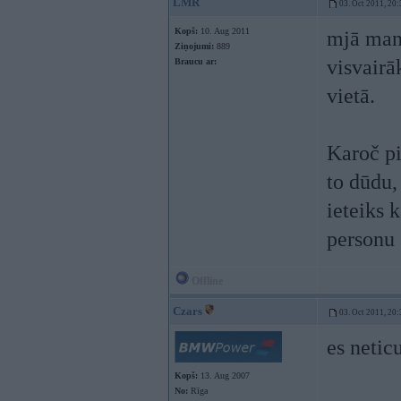
LMR
03. Oct 2011, 20:
Kopš:
10. Aug 2011
mjā man 
Ziņojumi:
889
visvairā
Braucu ar:
vietā.
Karoč pi
to dūdu,
ieteiks 
personu 
Offline
Czars
03. Oct 2011, 20:
es netic
Kopš:
13. Aug 2007
No:
Rīga