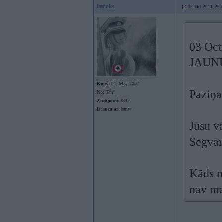
Jureks
03. Oct 2011, 20:
03 Oct
JAUN
Kopš:
14. May 2007
Paziņa
No:
Talsi
Ziņojumi:
3832
Braucu ar:
bmw
Jūsu v
Segvār
Kāds n
nav ma