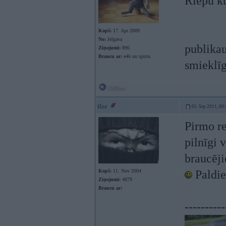
Riepu k
Kopš:
17. Apr 2009
No:
Jelgava
publikau
Ziņojumi:
896
Braucu ar:
e46 un spirtu
smieklī
Offline
ilze
05. Sep 2011, 00
Pirmo re
pilnīgi 
braucēj
Kopš:
11. Nov 2004
Paldie
Ziņojumi:
4879
Braucu ar:
----------