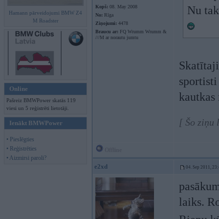
Kopš:
08. May 2008
Nu tak
Hamann pārveidojumi BMW Z4
No:
Rīga
M Roadster
Ziņojumi:
4478
Braucu ar:
FQ Wrumm Wrumm &
///M ar norautu jumtu
Skatītaj
sportist
Online
kautkas
Pašreiz BMWPower skatās 119
viesi un 5 reģistrēti lietotāji.
[ Šo ziņu
Ienākt BMWPower
• Pieslēgties
• Reģistrēties
Offline
• Aizmirsi paroli?
e2xd
04. Sep 2011, 23
pasākums
laiks. R