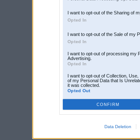
also be disclosed by us to 
I want to opt-out of the Sharing of 
Downstream Participants
th
Opted In
third parties.
I want to opt-out of the Sale of my 
Opted In
I want to opt-out of processing my 
Advertising.
Opted In
I want to opt-out of Collection, Use
of my Personal Data that Is Unrelat
it was collected.
Opted Out
CONFIRM
Data Deletion