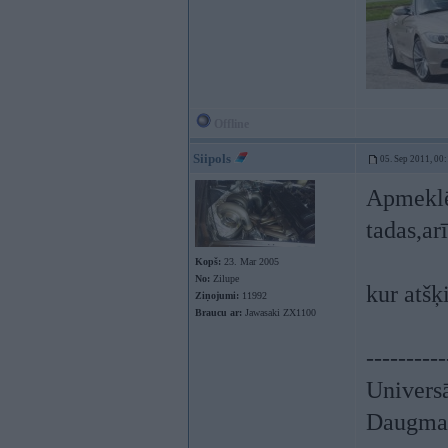
Offline
Siipols
05. Sep 2011, 00
Apmeklēt
tadas,a
Kopš:
23. Mar 2005
No:
Zilupe
kur atšķ
Ziņojumi:
11992
Braucu ar:
Jawasaki ZX1100
----------
Univers
Daugmal