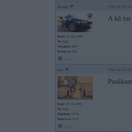
Araajz
05. Sep 2011, 09
A kā tur
Kopš:
30. Aug 2008
No:
Rīga
Ziņojumi:
28677
Braucu ar:
E39
Offline
Any
05. Sep 2011, 09
Pasākum
Kopš:
20. Oct 2006
No:
Rīga
Ziņojumi:
14774
Braucu ar:
Xc70
Offline