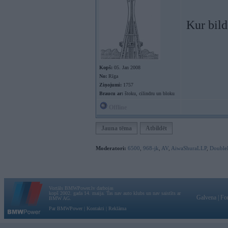
Kur bil
Kopš:
05. Jan 2008
No:
Rīga
Ziņojumi:
1757
Braucu ar:
štoku, cilindru un bloku
Offline
Jauna tēma
Atbildēt
Moderatori:
6500
,
968-jk
,
AV
,
AiwaShuraLLP
,
Double
Vortāls BMWPower.lv darbojas
kopš 2002. gada 14. maija. Tas nav auto klubs un nav saistīts ar
Galvena
|
Fo
BMW AG.
Par BMWPower
|
Kontakti
|
Reklāma