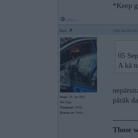
*Keep go
Offline
HaL
05. Sep 2011, 09
05 Sep
A kā t
nepārsit
Kopš:
28. Jan 2005
pārāk da
No:
Rīga
Ziņojumi:
23635
Braucu ar:
Turbo
----------
Those w