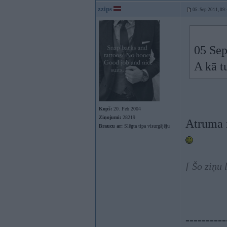
zzips
05. Sep 2011, 09
05 Sep
A kā t
Kopš:
20. Feb 2004
Ziņojumi:
28219
Atruma n
Braucu ar:
Slēgta tipa visurgājēju
[ Šo ziņu 
----------