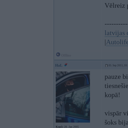
Vēlreiz 
----------
latvijas 
|
Autolif
Offline
HaL
05. Sep 2011, 10
pauze b
tiesneši
kopā!
vispār v
šoks bij
Kopš:
28. Jan 2005