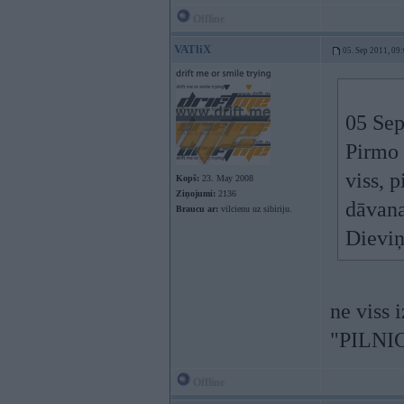
Offline
VATliX
05. Sep 2011, 09
05 Sep
Pirmo 
viss, p
Kopš:
23. May 2008
Ziņojumi:
2136
dāvana
Braucu ar:
vilcienu uz sibiriju.
Dievi
ne viss 
"PILNI
Offline