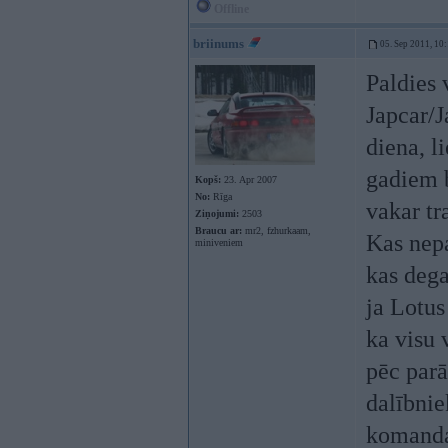
Offline
briinums
05. Sep 2011, 10
Paldies 
Japcar/J
diena, l
gadiem b
Kopš:
23. Apr 2007
No:
Rīga
vakar tr
Ziņojumi:
2503
Braucu ar:
mr2, fzhurkaam,
Kas nepa
miniveniem
kas dega
ja Lotu
ka visu 
pēc parā
dalībni
komand