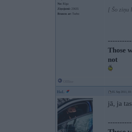
No:
Rīga
[ Šo ziņu
Ziņojumi:
23635
Braucu ar:
Turbo
----------
Those w
not
Offline
HaL
05. Sep 2011, 10
jā, ja t
----------
Those w