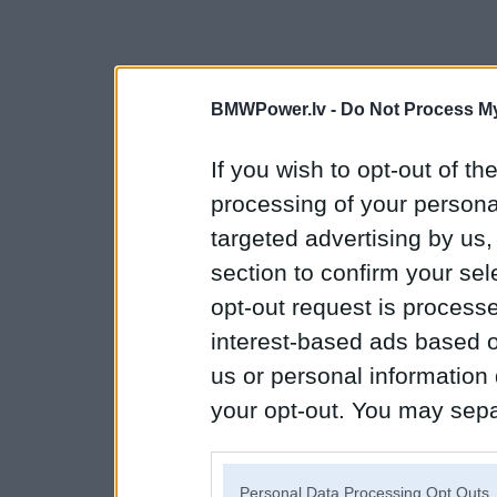
BMWPower.lv -
Do Not Process My
If you wish to opt-out of the
processing of your personal
targeted advertising by us
section to confirm your sel
opt-out request is proces
interest-based ads based o
us or personal information d
your opt-out. You may separ
disclosure of your personal
IAB’s list of downstream pa
Personal Data Processing Opt Outs