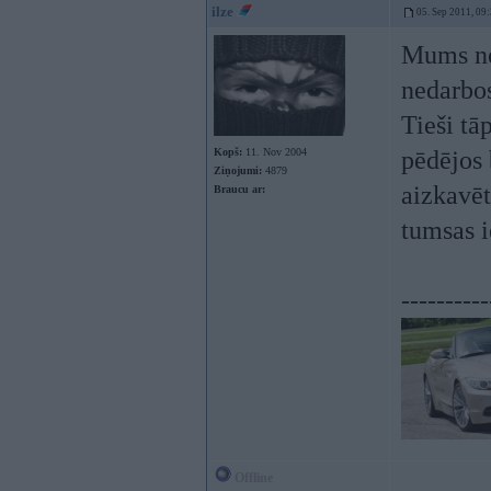
ilze
05. Sep 2011, 09
Mums neb
nedarbos
Tieši tā
Kopš:
11. Nov 2004
pēdējos 
Ziņojumi:
4879
aizkavēt
Braucu ar:
tumsas i
----------
Offline