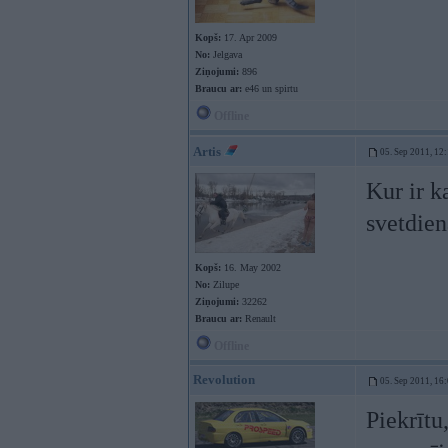
Kopš:
17. Apr 2009
No:
Jelgava
Ziņojumi:
896
Braucu ar:
e46 un spirtu
Offline
Artis
05. Sep 2011, 12
Kur ir k
svetdien
Kopš:
16. May 2002
No:
Zilupe
Ziņojumi:
32262
Braucu ar:
Renault
Offline
Revolution
05. Sep 2011, 16
Piekrītu