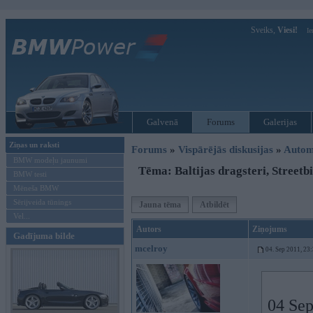
Sveiks,
Viesi!
Ie
Galvenā
Forums
Galerijas
Ziņas un raksti
Forums
»
Vispārējās diskusijas
»
Autom
BMW modeļu jaunumi
Tēma: Baltijas dragsteri, Streetb
BMW testi
Mēneša BMW
Sērijveida tūnings
Jauna tēma
Atbildēt
Vel...
Autors
Ziņojums
Gadījuma bilde
mcelroy
04. Sep 2011, 23
04 Sep