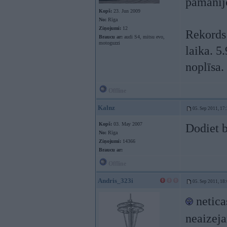
pamanīj
Kopš:
23. Jun 2009
No:
Rīga
Ziņojumi:
12
Rekords 
Braucu ar:
audi S4, mitsu evo,
motoguzzi
laika. 5
noplīsa.
Offline
Kalnz
05. Sep 2011, 17
Kopš:
03. May 2007
Dodiet b
No:
Rīga
Ziņojumi:
14366
Braucu ar:
Offline
Andris_323i
05. Sep 2011, 18
neticas
neaizeja