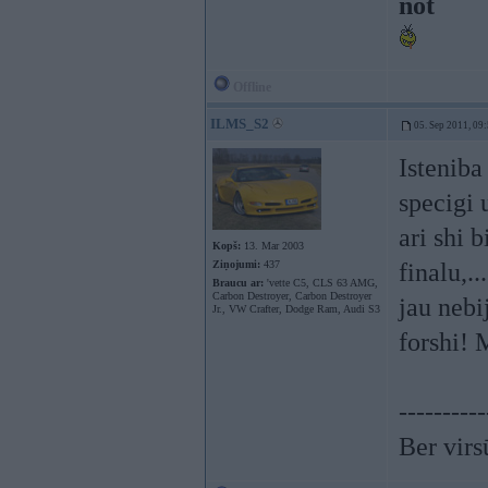
not
Offline
ILMS_S2
05. Sep 2011, 09
Isteniba
specigi 
ari shi 
Kopš:
13. Mar 2003
Ziņojumi:
437
finalu,.
Braucu ar:
'vette C5, CLS 63 AMG,
Carbon Destroyer, Carbon Destroyer
jau nebi
Jr., VW Crafter, Dodge Ram, Audi S3
forshi! 
----------
Ber virs