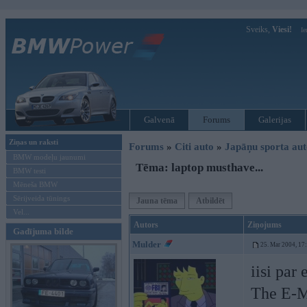
Sveiks,
Viesi!
Ie
Galvenā
Forums
Galerijas
Ziņas un raksti
Forums
»
Citi auto
»
Japāņu sporta aut
BMW modeļu jaunumi
Tēma: laptop musthave...
BMW testi
Mēneša BMW
Sērijveida tūnings
Jauna tēma
Atbildēt
Vel...
Autors
Ziņojums
Gadījuma bilde
Mulder
25. Mar 2004, 17
iisi par
The E-M