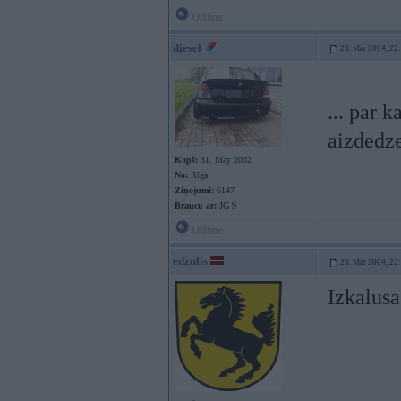
Offline
diesel
25. Mar 2004, 22
... par 
aizdedz
Kopš:
31. May 2002
No:
Rīga
Ziņojumi:
6147
Braucu ar:
JG 9
Offline
edzulis
25. Mar 2004, 22
Izkalusa