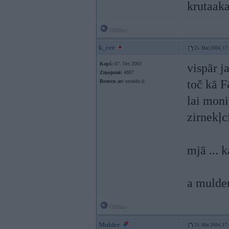
krutaak
Offline
k_cee
25. Mar 2004, 17
Kopš:
07. Oct 2003
vispār j
Ziņojumi:
4867
toč kā 
Braucu ar:
smaidu ((:
lai moni
zirnekļ
mjā ... 
a mulder
Offline
Mulder
25. Mar 2004, 17