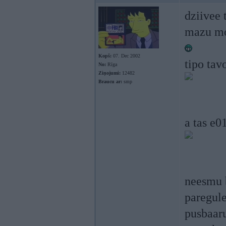
dziivee 
mazu mon
Kopš:
07. Dec 2002
tipo tav
No:
Rīga
Ziņojumi:
12482
Braucu ar:
smp
a tas e0
neesmu b
paregule
pusbaaru