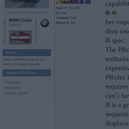
capabili
Kopš:
07. Dec 2002
Latvijas lauku tūninga šedevri
No:
Rīga
Ziņojumi:
12482
bet visp
Braucu ar:
smp
divu vei
B spec:
The PRof
Online
enthusia
Pašreiz BMWPower skatās 131
viesi un 5 reģistrēti lietotāji.
expensi
Ienākt BMWPower
PRofec i
• Pieslēgties
requires
• Reģistrēties
• Aizmirsi paroli?
can’t ha
B is a g
sequenti
displace