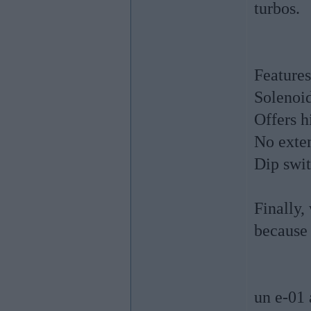
turbos.
Features
Solenoid
Offers h
No exte
Dip swit
Finally,
because 
un e-01 