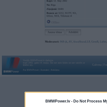
Kopš:
13. May 2002
No:
Rīga
Ziņojumi:
56481
Braucu ar:
S212, 911TT, 951,
635csi, NSX, Tillotson t4
Offline
Jauna tēma
Atbildēt
Moderatori:
968-jk
,
AV
,
AiwaShuraLLP
,
GirtzB
,
Lafter
Vortāls BMWPower.lv darbojas
kopš 2002. gada 14. maija. Tas nav auto klubs un nav saistīts ar
Galvena
|
Fo
BMW AG.
Par BMWPower
|
Kontakti
|
Reklāma
BMWPower.lv -
Do Not Process My