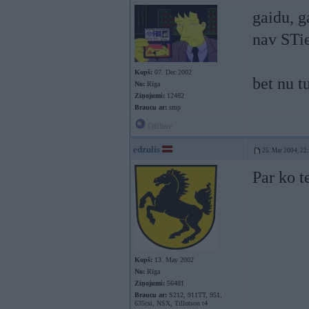
gaidu, g
nav STi
Kopš:
07. Dec 2002
bet nu t
No:
Rīga
Ziņojumi:
12482
Braucu ar:
smp
Offline
edzulis
25. Mar 2004, 22
Par ko t
Kopš:
13. May 2002
No:
Rīga
Ziņojumi:
56481
Braucu ar:
S212, 911TT, 951,
635csi, NSX, Tillotson t4