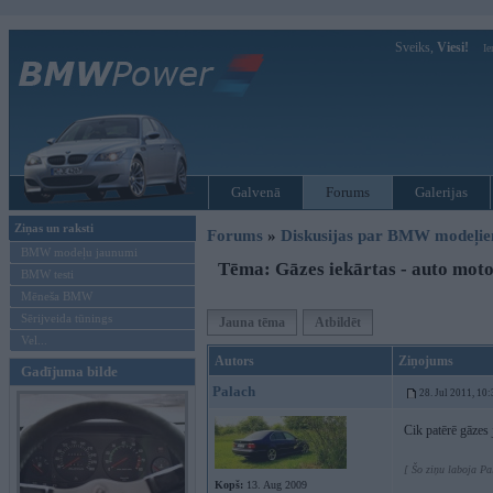
Sveiks,
Viesi!
Ie
Galvenā
Forums
Galerijas
Ziņas un raksti
Forums
»
Diskusijas par BMW modeļi
BMW modeļu jaunumi
Tēma: Gāzes iekārtas - auto moto
BMW testi
Mēneša BMW
Sērijveida tūnings
Jauna tēma
Atbildēt
Vel...
Autors
Ziņojums
Gadījuma bilde
Palach
28. Jul 2011, 10
Cik patērē gāzes
[ Šo ziņu laboja Pa
Kopš:
13. Aug 2009