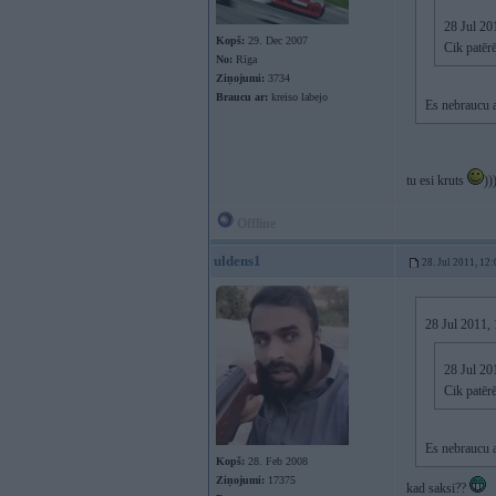
28 Jul 201
Kopš:
29. Dec 2007
Cik patēr
No:
Rīga
Ziņojumi:
3734
Braucu ar:
kreiso labejo
Es nebraucu a
tu esi kruts
))
Offline
uldens1
28. Jul 2011, 12
28 Jul 2011,
28 Jul 201
Cik patēr
Es nebraucu a
Kopš:
28. Feb 2008
Ziņojumi:
17375
kad saksi??