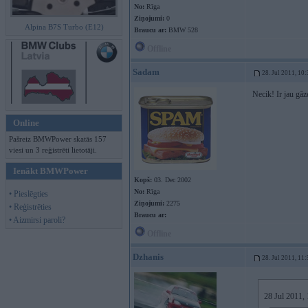
No:
Rīga
Ziņojumi:
0
Alpina B7S Turbo (E12)
Braucu ar:
BMW 528
Offline
Sadam
28. Jul 2011, 10
Necik! Ir jau gāz
Online
Pašreiz BMWPower skatās 157
viesi un 3 reģistrēti lietotāji.
Ienākt BMWPower
Kopš:
03. Dec 2002
No:
Rīga
• Pieslēgties
Ziņojumi:
2275
• Reģistrēties
Braucu ar:
• Aizmirsi paroli?
Offline
Dzhanis
28. Jul 2011, 11
28 Jul 2011,