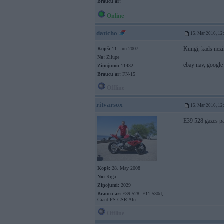
Braucu ar:
Online
daticho
15. Mar 2016, 12
Kungi, kāds nezi
Kopš:
11. Jun 2007
No:
Zilupe
ebay nav, google 
Ziņojumi:
11432
Braucu ar:
FN-15
Offline
ritvarsox
15. Mar 2016, 12
E39 528 gāzes pat
Kopš:
28. May 2008
No:
Rīga
Ziņojumi:
2029
Braucu ar:
E39 528, F11 530d,
Giant FS GSR Alu
Offline