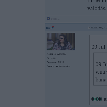
Jā! Man 
valodās.
Offline
mc
09. Jul 2011, 14:
09 Jul
Kopš:
11. Apr 2009
No:
Rīga
Ziņojumi:
48018
09 J
Braucu ar:
lēnu žurciņu
wuuh
bana
e