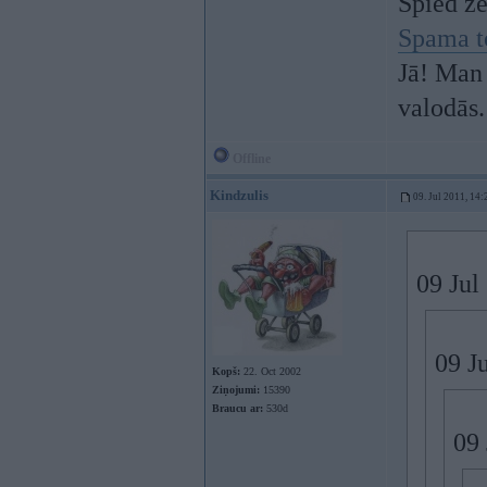
Spied z
Spama t
Jā! Man 
valodās.
Offline
Kindzulis
09. Jul 2011, 14:
09 Jul
09 Ju
Kopš:
22. Oct 2002
Ziņojumi:
15390
Braucu ar:
530d
09 