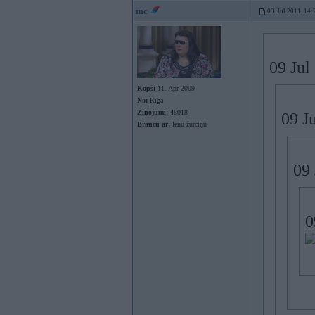
mc
09. Jul 2011, 14:
09 Jul
Kopš:
11. Apr 2009
No:
Rīga
Ziņojumi:
48018
09 J
Braucu ar:
lēnu žurciņu
09 
0