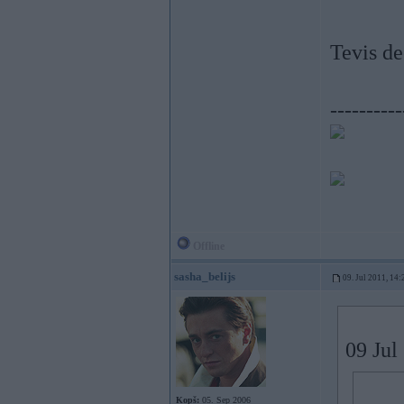
Tevis d
----------
Offline
sasha_belijs
09. Jul 2011, 14:
09 Jul
Kopš:
05. Sep 2006