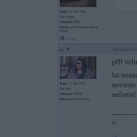
Kopš:
24. Feb 2009
No:
Liepāja
Ziņojumi:
6693
Braucu ar:
Turbinizētu e36 un
bobiku
Offline
mc
09. Jul 2011, 14:
pfff tir
lai nen
nevienu 
Kopš:
11. Apr 2009
No:
Rīga
nelietis!
Ziņojumi:
48018
Braucu ar:
lēnu žurciņu
----------