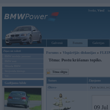
Sveiks,
Viesi!
Ie
Galvenā
Forums
Galerijas
Ziņas un raksti
Forums
»
Vispārējās diskusijas
»
FLEI
BMW modeļu jaunumi
Tēma: Postu krāšanas topiks.
BMW testi
Mēneša BMW
Sērijveida tūnings
Tēma slēgta
Vel...
Autors
Ziņojums
Gadījuma bilde
-Dievs-
09. Jul 2011, 14:
09 Jul