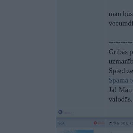
man bū
vecumdi
----------
Gribās p
uzmanī
Spied z
Spama t
Jā! Man 
valodās.
Offline
KeX
09. Jul 2011, 14: