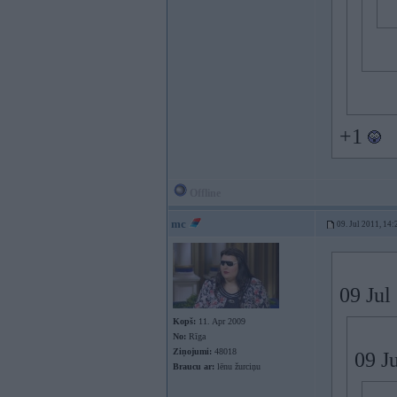
+1
Offline
mc
09. Jul 2011, 14:
09 Jul
Kopš:
11. Apr 2009
No:
Rīga
Ziņojumi:
48018
09 J
Braucu ar:
lēnu žurciņu