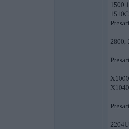
1500 
1510C
Presar
2800,
Presar
X1000
X104
Presar
2204U