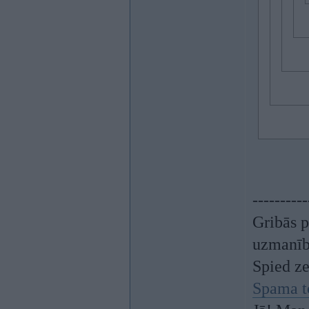
----------
Gribās p
uzmanī
Spied z
Spama t