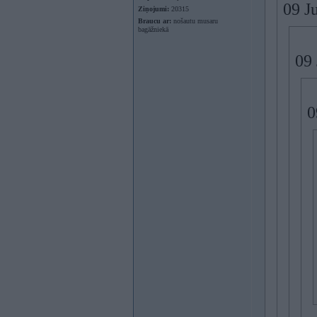
09 J
Ziņojumi:
20315
Braucu ar:
nošautu musaru
bagāžniekā
09 
0