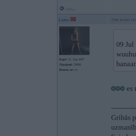
Offline
Lafter
09. Jul 2011, 14:
09 Jul
wuuhuu
Kopš:
23. Sep 2007
banaa
Ziņojumi:
28686
Braucu ar:
wv
es 
----------
Gribās p
uzmanī