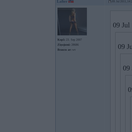
Lafter
09. Jul 2011, 14:
09 Jul
Kopš:
23. Sep 2007
09 Ju
Ziņojumi:
28686
Braucu ar:
wv
09 
0