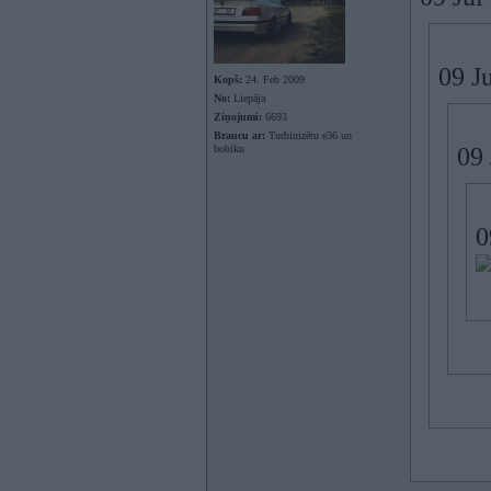
09 J
Kopš:
24. Feb 2009
No:
Liepāja
Ziņojumi:
6693
Braucu ar:
Turbinizētu e36 un
bobiku
09 
0