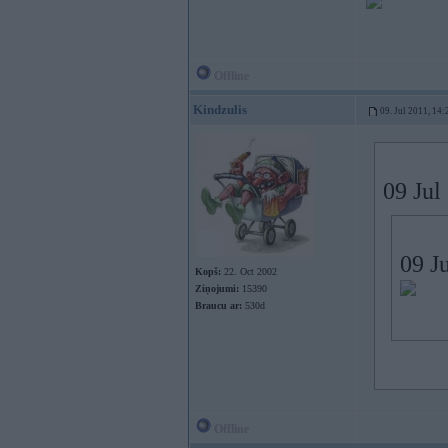
Offline
Kindzulis
09. Jul 2011, 14:
09 Jul
09 Ju
Kopš:
22. Oct 2002
Ziņojumi:
15390
Braucu ar:
530d
Offline