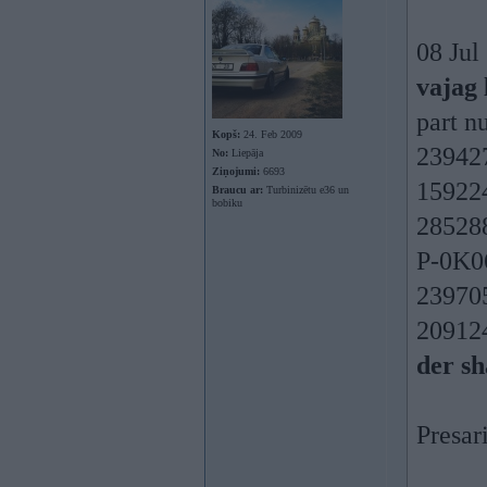
08 Jul
vajag 
part n
Kopš:
24. Feb 2009
23942
No:
Liepāja
Ziņojumi:
6693
15922
Braucu ar:
Turbinizētu e36 un
bobiku
28528
P-0K0
239705
20912
der s
Presar