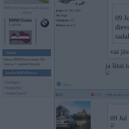
BMW E90 Sedans Facelift (preses
Kopš:
10. Nov 2010
bildes)
No:
Rīga
09 Ju
Ziņojumi:
112
dievs
Braucu ar:
ar X
sada
vai jā
Online
Pašreiz BMWPower skatās 130
ja šitai
viesi un 1 reģistrēti lietotāji.
Ienākt BMWPower
• Pieslēgties
Offline
• Reģistrēties
• Aizmirsi paroli?
KeX
09. Jul 2011, 14:
09 Jul