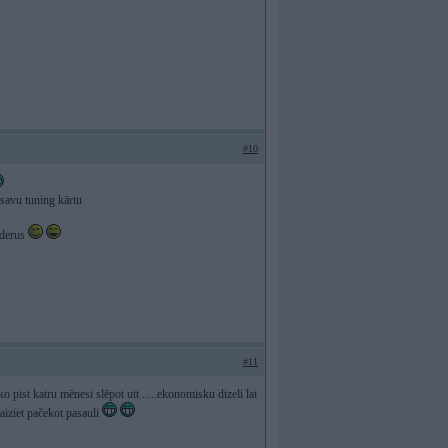
#10
 savu tuning kārtu
nderus
#11
o pist katru mēnesi slēpot utt .....ekonomisku dizeli lai
aiziet pačekot pasauli