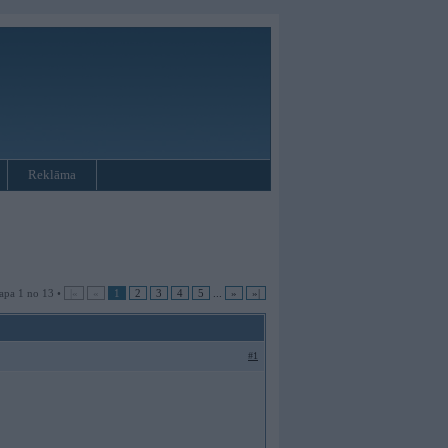
Reklāma
apa 1 no 13 •
|«
«
1
2
3
4
5
...
»
»|
#1