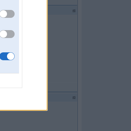
#8
#9
4 un Hummer