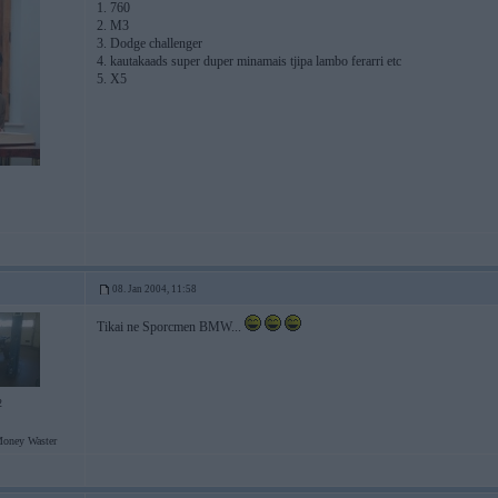
1. 760
2. M3
3. Dodge challenger
4. kautakaads super duper minamais tjipa lambo ferarri etc
5. X5
08. Jan 2004, 11:58
Tikai ne Sporcmen BMW...
2
Money Waster