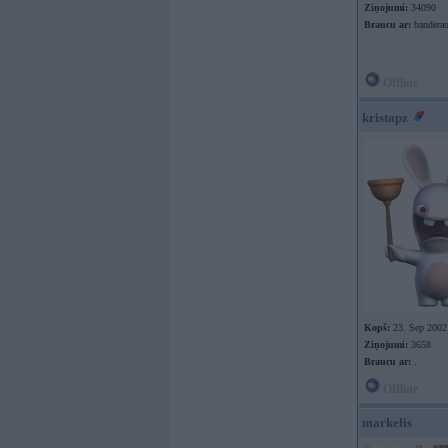
Ziņojumi:
34090
Braucu ar:
banderau
Offline
kristapz
Kopš:
23. Sep 2002
Ziņojumi:
3658
Braucu ar:
.
Offline
markelis