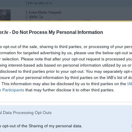
08. Jan 2004, 12:12
1.Aston Martin Vanquish
2. BMW 7er
3. Toyota Land Cruiser 50 Anniversary 4.2 TD
4. Harley
5. M3 cabrio
.lv -
Do Not Process My Personal Information
-----------------
88888888
to opt-out of the sale, sharing to third parties, or processing of your per
formation for targeted advertising by us, please use the below opt-out s
r selection. Please note that after your opt-out request is processed y
eing interest-based ads based on personal information utilized by us or
08. Jan 2004, 12:12
disclosed to third parties prior to your opt-out. You may separately opt-
losure of your personal information by third parties on the IAB’s list of
1) 951_928 Porsche 944 Turbo
2) Sporcmena auto
. This information may also be disclosed by us to third parties on the
IA
3) Spiid3 M3
Participants
that may further disclose it to other third parties.
4) Rozālijas 325
, reizēm
5) Tune-L sestās sērijas vāģi
Nav slikta izvēle
l Data Processing Opt Outs
-----------------
Any fool can drive fast enough to be dangerous!
o opt-out of the Sharing of my personal data.