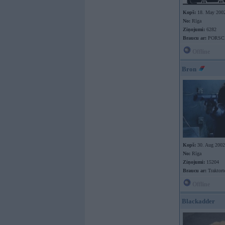
Kopš:
18. May 200
No:
Rīga
Ziņojumi:
6282
Braucu ar:
PORSC
Offline
Bron
Kopš:
30. Aug 2002
No:
Rīga
Ziņojumi:
15204
Braucu ar:
Traktort
Offline
Blackadder