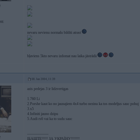
2
HE
nevaru nevienu normalu bilditi atrast
bļaviens 5kto nevaru izdomat nau laika jāstrādā
08. Jan 2004, 11:39
azis pedejas 3 ir lidzvertigas
1.760 Li
2.Porshe kaut ko no jaunajiem 4x4 turbo nezinu ka tos modeljus sauc pohuj
3.x5
4.Infiniti jauno dzipu
5.Audi rs6 vai ka to sudu sauc
-----------------
2
ІБАШТЕ!!!!! ЗА УКРАЇНУ!!!!!!!