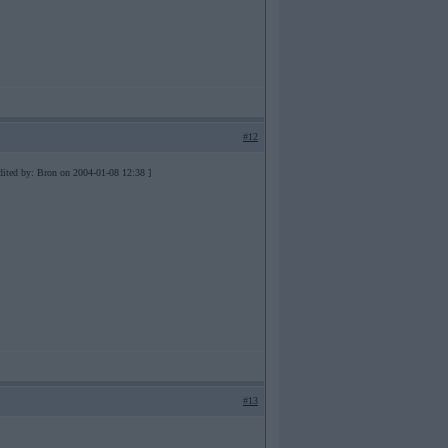
#12
dited by: Bron on 2004-01-08 12:38 ]
#13