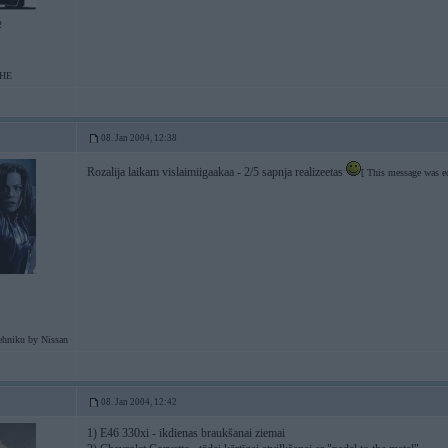
2
HE
08. Jan 2004, 12:38
Rozalija laikam vislaimiigaakaa - 2/5 sapnja realizeetas
[ This message was e
ehniku by Nissan
08. Jan 2004, 12:42
1) E46 330xi - ikdienas braukšanai ziemai