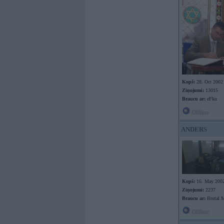
Kopš:
28. Oct 2002
Ziņojumi:
13015
Braucu ar:
eFku
Offline
ANDERS
Kopš:
16. May 200
Ziņojumi:
2237
Braucu ar:
Brutal 
Offline