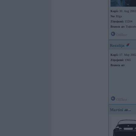
Kopš:
30. Aug 2002
No:
Rīga
Ziņojumi:
15204
Braucu ar:
Traktort
Offline
Rozalija
Kopš:
17. May 200
Ziņojumi:
1965
Braucu ar:
Offline
Martini