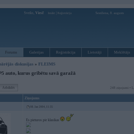
Sveiks,
Viesi!
|
Sestdiena, 8. augusts
Ienākt
Reģistrācija
Forums
Galerijas
Reģistrācija
Lietotāji
Meklētājs
pārējās diskusijas
»
FLEIMS
 auto, kurus gribētu savā garažā
Atbildēt
248 ziņojumi • L
Ziņojums
08. Jan 2004, 11:35
Es pieturos pie klasikas