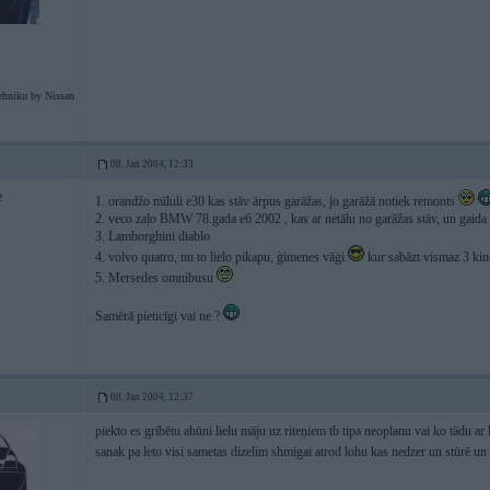
ehniku by Nissan
08. Jan 2004, 12:33
2
1. orandžo mīluli e30 kas stāv ārpus garāžas, jo garāžā notiek remonts
2. veco zaļo BMW 78.gada e6 2002 , kas ar netālu no garāžas stāv, un gaida
3. Lamborghini diablo
4. volvo quatro, nu to lielo pikapu, ģimenes vāģi
kur sabāzt vismaz 3 ki
5. Mersedes omnibusu
Samērā pieticīgi vai ne ?
08. Jan 2004, 12:37
piekto es gribētu ahūni lielu māju uz riteņiem tb tipa neoplanu vai ko tādu ar k
sanak pa leto visi sametas dizelim shmigai atrod lohu kas nedzer un stūrē un 