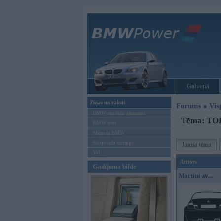
Galvenā
Ziņas un raksti
Forums
»
Vis
BMW modeļu jaunumi
Tēma: TOP5
BMW testi
Mēneša BMW
Sērijveida tūnings
Jauna tēma
Vel...
Autors
Gadījuma bilde
Martini