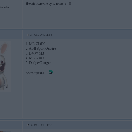
Нехай подохне суче плем’я!!!!
tomobili
08. Jan 2004, 11:53
1. MB CL600
2. Audi Sport Quattro
3. BMW M3
4. MB G500
5. Dodge Charger
nekas iipashs....
08. Jan 2004, 11:58