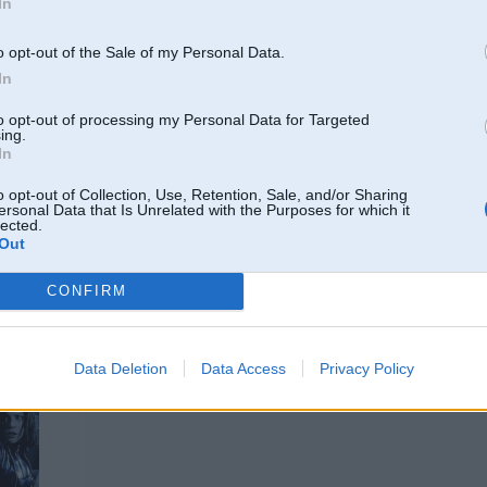
In
08. Jan 2004, 12:19
o opt-out of the Sale of my Personal Data.
1. bmw m3 e30
In
2. bmw m3 e46
3 bmw m5 e39
to opt-out of processing my Personal Data for Targeted
4. bme x5
ing.
5. mb 560sec w126
In
o opt-out of Collection, Use, Retention, Sale, and/or Sharing
ersonal Data that Is Unrelated with the Purposes for which it
lected.
Out
CONFIRM
08. Jan 2004, 12:24
Data Deletion
Data Access
Privacy Policy
Laimiigie juus - es pat vairs iisti nezinu ko gribeetu, bet noteikti BMW E3