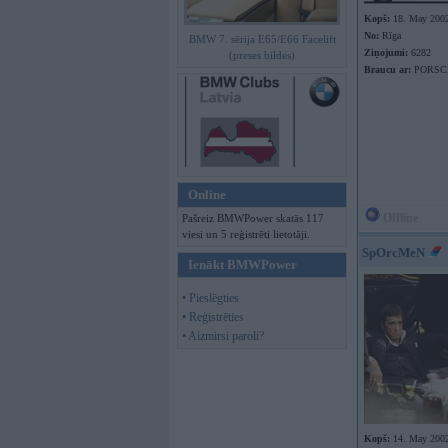
Kopš:
18. May 200
No:
Rīga
BMW 7. sērija E65/E66 Facelift
Ziņojumi:
6282
(preses bildes)
Braucu ar:
PORSC
Online
Offline
Pašreiz BMWPower skatās 117
viesi un 5 reģistrēti lietotāji.
SpOrcMeN
Ienākt BMWPower
• Pieslēgties
• Reģistrēties
• Aizmirsi paroli?
Kopš:
14. May 200