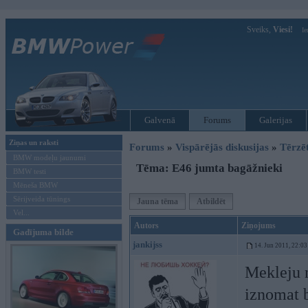
Sveiks,
Viesi!
Ie
Galvenā
Forums
Galerijas
Ziņas un raksti
Forums
»
Vispārējās diskusijas
»
Tērzē
BMW modeļu jaunumi
Tēma: E46 jumta bagāžnieki
BMW testi
Mēneša BMW
Sērijveida tūnings
Jauna tēma
Atbildēt
Vel...
Autors
Ziņojums
Gadījuma bilde
jankijss
14. Jun 2011, 22:03
Mekleju n
iznomat 