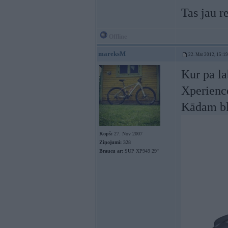
Tas jau r
Offline
mareksM
22. Mar 2012, 15:19
Kur pa l
Xperienc
Kādam bla
Kopš:
27. Nov 2007
Ziņojumi:
328
Braucu ar:
SUP XP949 29''