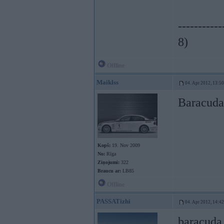
-----------
8)
Offline
Maiklss
04. Apr 2012, 13:50
Baracudas
Kopš:
19. Nov 2009
No:
Rīga
Ziņojumi:
322
Braucu ar:
LB85
Offline
PASSATizhi
04. Apr 2012, 14:42
baracuda i