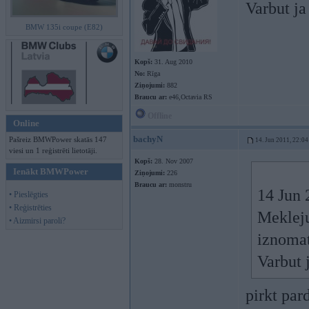
Varbut ja
BMW 135i coupe (E82)
Kopš:
31. Aug 2010
No:
Rīga
Ziņojumi:
882
Braucu ar:
e46,Octavia RS
Offline
Online
bachyN
Pašreiz BMWPower skatās 147
14. Jun 2011, 22:04
viesi un 1 reģistrēti lietotāji.
Kopš:
28. Nov 2007
Ienākt BMWPower
Ziņojumi:
226
Braucu ar:
monstru
14 Jun 
• Pieslēgties
• Reģistrēties
Mekleju
• Aizmirsi paroli?
iznomat
Varbut 
pirkt par