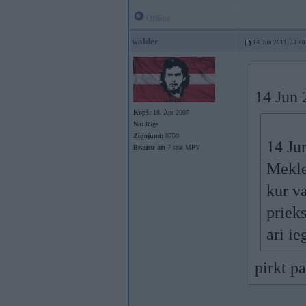
Offline
walder
14. Jun 2011, 23:40
14 Jun 
Kopš:
18. Apr 2007
No:
Rīga
Ziņojumi:
8700
14 Jun
Braucu ar:
7 seat MPV
Mekl
kur v
priek
ari ie
pirkt pa