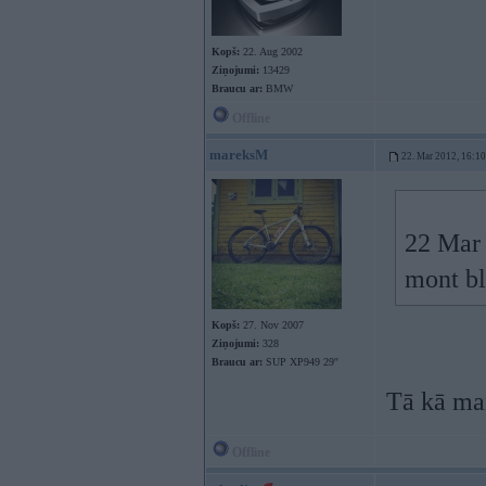
Kopš:
22. Aug 2002
Ziņojumi:
13429
Braucu ar:
BMW
Offline
mareksM
22. Mar 2012, 16:10
22 Mar 
mont bl
Kopš:
27. Nov 2007
Ziņojumi:
328
Braucu ar:
SUP XP949 29''
Tā kā ma
Offline