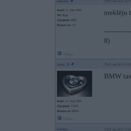
wheelie
03. Apr 2012, 13:27
Kopš:
21. Mar 2004
meklēju t
No:
Rīga
Ziņojumi:
6862
Braucu ar:
1.6
-----------
8)
Offline
Artis_D
03. Apr 2012, 13:32
BMW tas 
Kopš:
22. Aug 2002
Ziņojumi:
13429
Braucu ar:
BMW
Offline
walder
03. Apr 2012, 13:45