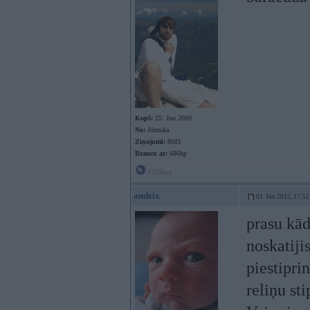
Kopš:
25. Jun 2009
No:
Jūrmala
Ziņojumi:
8681
Braucu ar:
686hp
Offline
andzix
01. Jun 2012, 17:52
prasu kā
noskatiji
piestipri
reliņu st