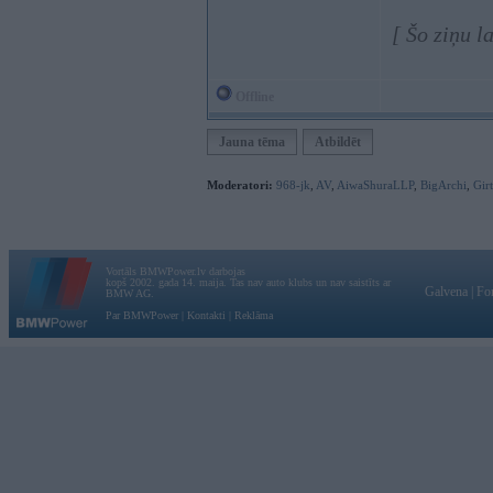
[ Šo ziņu l
Offline
Jauna tēma
Atbildēt
Moderatori:
968-jk
,
AV
,
AiwaShuraLLP
,
BigArchi
,
Gir
Vortāls BMWPower.lv darbojas
kopš 2002. gada 14. maija. Tas nav auto klubs un nav saistīts ar
Galvena
|
Fo
BMW AG.
Par BMWPower
|
Kontakti
|
Reklāma