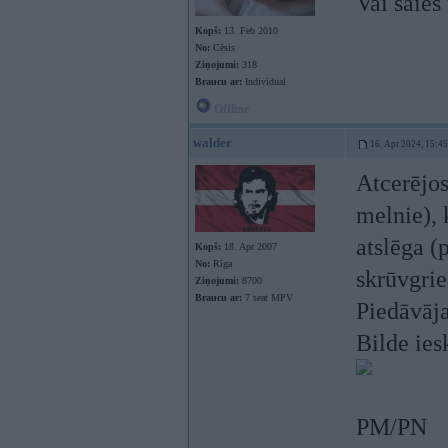
Vai saies
Kopš:
13. Feb 2010
No:
Cēsis
Ziņojumi:
318
Braucu ar:
Individual
Offline
walder
16. Apr 2024, 15:45
Atcerējos
melnie), 
atslēga (
Kopš:
18. Apr 2007
No:
Rīga
skrūvgriež
Ziņojumi:
8700
Braucu ar:
7 seat MPV
Piedāvāja
Bilde ie
PM/PN