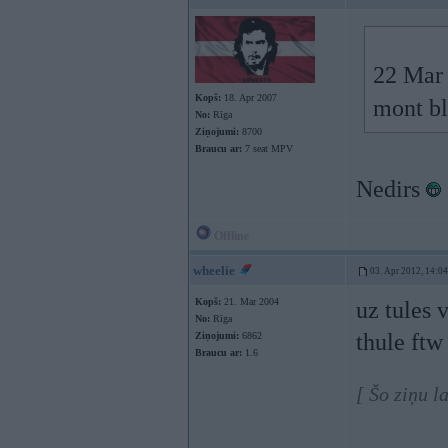
22 Mar 
Kopš:
18. Apr 2007
mont bl
No:
Rīga
Ziņojumi:
8700
Braucu ar:
7 seat MPV
Nedirs
Offline
wheelie
03. Apr 2012, 14:04
Kopš:
21. Mar 2004
uz tules 
No:
Rīga
thule ftw
Ziņojumi:
6862
Braucu ar:
1.6
[ Šo ziņu l