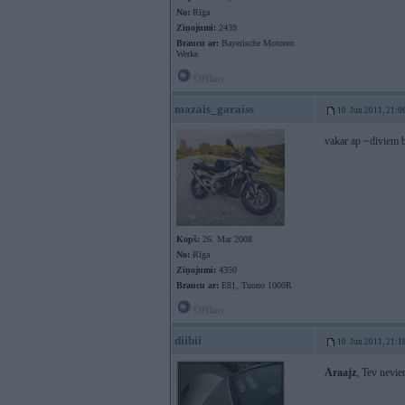
No:
Rīga
Ziņojumi:
2439
Braucu ar:
Bayerische Motoren
Werke
Offline
mazais_garaiss
10. Jun 2011, 21:0
vakar ap ~diviem br
Kopš:
26. Mar 2008
No:
Rīga
Ziņojumi:
4350
Braucu ar:
E81, Tuono 1000R
Offline
diibii
10. Jun 2011, 21:1
Araajz
, Tev nevie