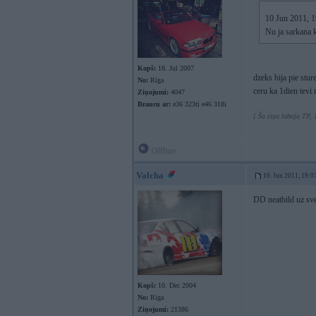
10 Jun 2011, 1
Nu ja sarkana k
Kopš:
18. Jul 2007
dzeks bija pie stur
No:
Rīga
ceru ka 1dien tevi
Ziņojumi:
4047
Braucu ar:
e36 323ti e46 318i
[ Šo ziņu laboja TP, 
Offline
Valcha
10. Jun 2011, 19:0
DD neatbild uz sv
Kopš:
10. Dec 2004
No:
Rīga
Ziņojumi:
21386