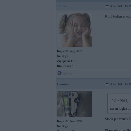
Stella
10. Jun 2011, 19:2
Kurš šodien ar e6
Kopš:
30. Aug 2009
No:
Rīga
Ziņojumi:
1794
Braucu ar:
z3
Offline
Tomiks
10. Jun 2011, 19:3
10 Jun 2011, 18
nesen juglaa m
Steels pie vainas 
Kopš:
02. Nov 2008
No:
Rīga
Pirms pāris nedēļa