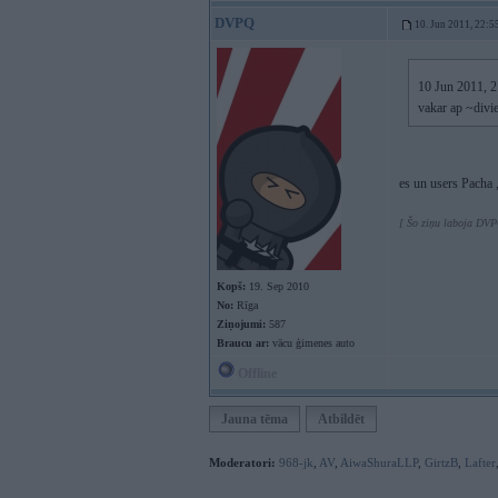
DVPQ
10. Jun 2011, 22:5
10 Jun 2011, 2
vakar ap ~divie
es un users Pacha
[ Šo ziņu laboja DVP
Kopš:
19. Sep 2010
No:
Rīga
Ziņojumi:
587
Braucu ar:
vācu ģimenes auto
Offline
Jauna tēma
Atbildēt
Moderatori:
968-jk
,
AV
,
AiwaShuraLLP
,
GirtzB
,
Lafter