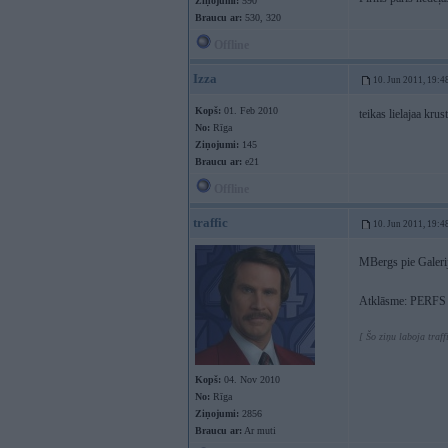
Ziņojumi:
590
Braucu ar:
530, 320
Offline
Izza
10. Jun 2011, 19:4
Kopš:
01. Feb 2010
teikas lielajaa kr
No:
Rīga
Ziņojumi:
145
Braucu ar:
e21
Offline
traffic
10. Jun 2011, 19:4
MBergs pie Galeri
Atklāsme: PERFS i
[ Šo ziņu laboja traff
Kopš:
04. Nov 2010
No:
Rīga
Ziņojumi:
2856
Braucu ar:
Ar muti