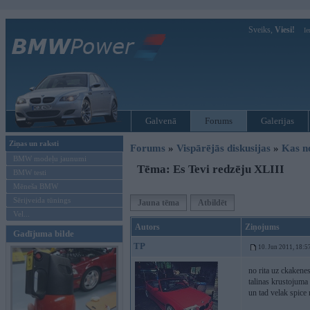
Sveiks,
Viesi!
Ie
Galvenā
Forums
Galerijas
Ziņas un raksti
Forums
»
Vispārējās diskusijas
»
Kas no
BMW modeļu jaunumi
Tēma: Es Tevi redzēju XLIII
BMW testi
Mēneša BMW
Sērijveida tūnings
Jauna tēma
Atbildēt
Vel...
Autors
Ziņojums
Gadījuma bilde
TP
10. Jun 2011, 18:5
no rita uz ckakene
talinas krustojuma
un tad velak spice