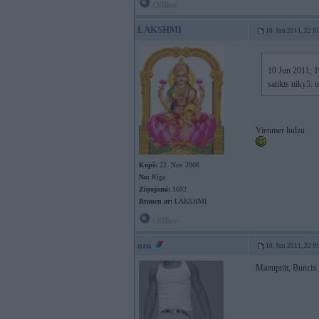
Offline
LAKSHMI
10. Jun 2011, 22:0
10 Jun 2011, 19
satikts niky5. 
Vienmer ludzu
Kopš:
22. Nov 2008
No:
Rīga
Ziņojumi:
1692
Braucu ar:
LAKSHMI
Offline
ozo
10. Jun 2011, 22:0
Manuprāt, Buncix 