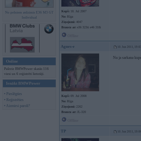
Kopš:
18. Jul 2007
No pelniem atdzimis E36 M3 GT
No:
Rīga
Individual
Ziņojumi:
4047
Braucu ar:
e36 323ti e46 318i
Offline
Agnes-e
10. Jun 2011, 19:0
Nu ja sarkana kupe
Online
Pašreiz BMWPower skatās 116
viesi un 6 reģistrēti lietotāji.
Ienākt BMWPower
• Pieslēgties
Kopš:
09. Jul 2008
• Reģistrēties
No:
Rīga
• Aizmirsi paroli?
Ziņojumi:
2262
Braucu ar:
JL-320
Offline
TP
10. Jun 2011, 19:0