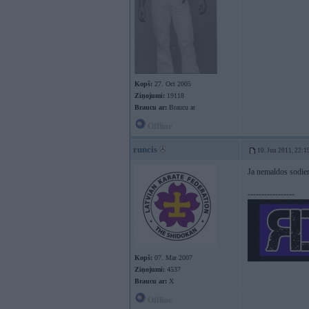
Kopš:
27. Oct 2005
Ziņojumi:
19118
Braucu ar:
Braucu ar
Offline
runcis
10. Jun 2011, 22:1
Ja nemaldos sodie
-----------------
Kopš:
07. Mar 2007
Ziņojumi:
4537
Braucu ar:
X
Offline