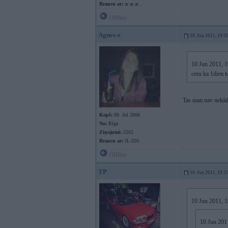
Braucu ar:
ar ar ar ..
Offline
Agnes-e
10. Jun 2011, 19:1
10 Jun 2011, 1
ceru ka 1dien 
Tas man nav nekāds
Kopš:
09. Jul 2008
No:
Rīga
Ziņojumi:
2262
Braucu ar:
JL-320
Offline
TP
10. Jun 2011, 19:1
10 Jun 2011, 1
10 Jun 2011