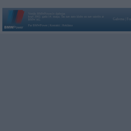
Vortāls BMWPower.lv darbojas
kopš 2002. gada 14. maija. Tas nav auto klubs un nav saistīts ar
Galvena
|
Fo
BMW AG.
Par BMWPower
|
Kontakti
|
Reklāma