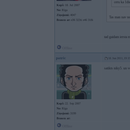
ceru ka 1di
Kopš:
18. Jul 2007
No:
Rīga
Ziņojumi:
4047
Tas man nav nek
Braucu ar:
e36 323ti e46 318i
tad gaidam iersta
Offline
patric
10. Jun 2011, 19:1
satikts niky5. un v
Kopš:
22. Sep 2007
No:
Rīga
Ziņojumi:
3199
Braucu ar:
Offline