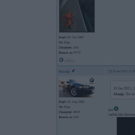
Kopš:
09. Jun 2009
No:
Rīga
Ziņojumi:
2581
Braucu ar:
PF79
Offline
Araajz
10. Jun 2011, 21:3
10 Jun 2011, 21
Araajz
, Tev n
Kopš:
30. Aug 2008
No:
Rīga
ņea
Ziņojumi:
28678
varbūt šitā dziesma
Braucu ar:
E39