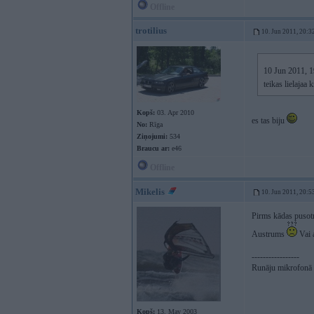
Offline
trotilius
10. Jun 2011, 20:3
10 Jun 2011, 19
teikas lielajaa
Kopš:
03. Apr 2010
es tas biju
No:
Rīga
Ziņojumi:
534
Braucu ar:
e46
Offline
Mikelis
10. Jun 2011, 20:5
Pirms kādas pusotr
Austrums
Vai a
-----------------
Runāju mikrofonā p
Kopš:
13. May 2003