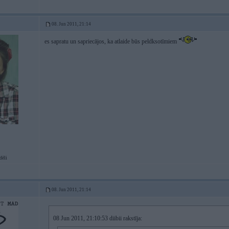
08. Jun 2011, 21:14
es sapratu un sapriecājos, ka atlaide būs peldksotīmiem
dēli
08. Jun 2011, 21:14
08 Jun 2011, 21:10:53 diibii rakstīja: