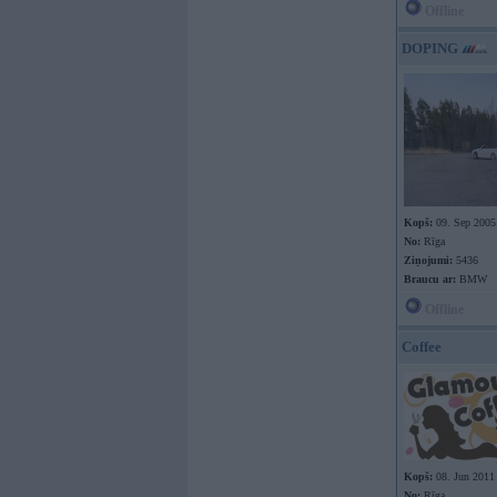
Offline
DOPING
Kopš:
09. Sep 2005
No:
Rīga
Ziņojumi:
5436
Braucu ar:
BMW
Offline
Coffee
Kopš:
08. Jun 2011
No:
Rīga