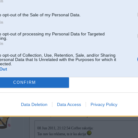
In
o opt-out of the Sale of my Personal Data.
In
08. Jun 2011, 21:16
to opt-out of processing my Personal Data for Targeted
ing.
08 Jun 2011, 21:15:15 Sancix rakstīja:
In
autor, iemet kadu bildi lai rez čo pa čom........
o opt-out of Collection, Use, Retention, Sale, and/or Sharing
ersonal Data that Is Unrelated with the Purposes for which it
lected.
+1
Out
Rita no rita busu pakal kafijai
CONFIRM
08. Jun 2011, 21:17
Data Deletion
Data Access
Privacy Policy
08 Jun 2011, 21:13:56 SteelRat rakstīja:
08 Jun 2011, 21:12:54 Coffee rakstīja:
Tas nav ka reklama, ta ir ka akcija