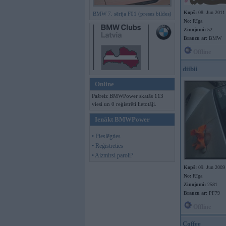
Kopš:
08. Jun 2011
BMW 7. sērija F01 (preses bildes)
No:
Rīga
Ziņojumi:
52
Braucu ar:
BMW
Offline
diibii
Online
Pašreiz BMWPower skatās 113
viesi un 0 reģistrēti lietotāji.
Ienākt BMWPower
• Pieslēgties
• Reģistrēties
• Aizmirsi paroli?
Kopš:
09. Jun 2009
No:
Rīga
Ziņojumi:
2581
Braucu ar:
PF79
Offline
Coffee