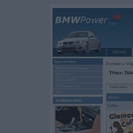
Galvenā
Ziņas un raksti
Forums
»
Vis
BMW modeļu jaunumi
Tēma: Dāma
BMW testi
Mēneša BMW
Sērijveida tūnings
Jauna tēma
Vel...
Autors
Gadījuma bilde
Coffee