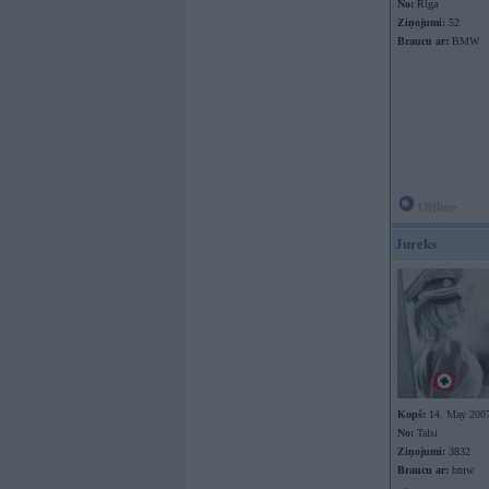
No:
Rīga
Ziņojumi:
52
Braucu ar:
BMW
Offline
Jureks
Kopš:
14. May 200
No:
Talsi
Ziņojumi:
3832
Braucu ar:
bmw