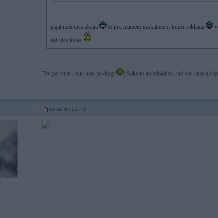
pajat man tava akcija
to pec maniem uzskatiem ir tomer reklama
vo
tad viss kulee
Tev par velti - bus man pa dargi
) Saksim no atlaidem , tad bus citas akcija
08. Jun 2011, 21:18
7