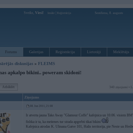
Sveiks,
Viesi!
|
Sestdiena, 8. augusts
Ienākt
Reģistrācija
Forums
Galerijas
Reģistrācija
Lietotāji
Meklētājs
pārējās diskusijas
»
FLEIMS
s apkalpo bikini.. poweram skidoni!
Atbildēt
340 ziņojumi • L
Ziņojums
08. Jun 2011, 21:08
Ir atverta jauna Take Away "Glamour Coffe" kafejnica un 10.06. visiem BMW
fishka ir ta, ka meitenes tur strada apgerbti tikai bikini
Kafejnica atrodas K. Ulmana Gatve 101, Halis territorija, pie Neste un Hesbur