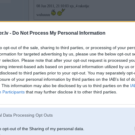
08 Jun 2011, 21:10:03 xjs_4 rakstīja:
wuhuuuu
pa pakaļu
Tu par kafiju vai bikinii?
.lv -
Do Not Process My Personal Information
par 10% atlaidi
to opt-out of the sale, sharing to third parties, or processing of your per
formation for targeted advertising by us, please use the below opt-out s
r selection. Please note that after your opt-out request is processed y
eing interest-based ads based on personal information utilized by us or
08. Jun 2011, 21:15
disclosed to third parties prior to your opt-out. You may separately opt-
Gribēju ieķert pāris lētus peldkostīmus, še tev - tikai kafija
losure of your personal information by third parties on the IAB’s list of
Uztaisa kāds fotoreportāžu!
. This information may also be disclosed by us to third parties on the
IA
Participants
that may further disclose it to other third parties.
[ Šo ziņu laboja dzhonsons, 08 Jun 2011, 21:17:05 ]
l Data Processing Opt Outs
9
o opt-out of the Sharing of my personal data.