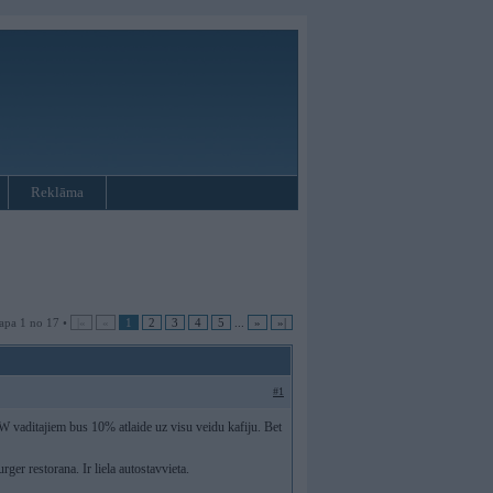
Reklāma
apa 1 no 17 •
|«
«
1
2
3
4
5
...
»
»|
#1
 vaditajiem bus 10% atlaide uz visu veidu kafiju. Bet
ger restorana. Ir liela autostavvieta.