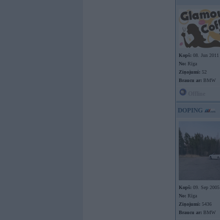
Kopš:
08. Jun 2011
No:
Rīga
Ziņojumi:
52
Braucu ar:
BMW
Offline
DOPING
Kopš:
09. Sep 2005
No:
Rīga
Ziņojumi:
5436
Braucu ar:
BMW