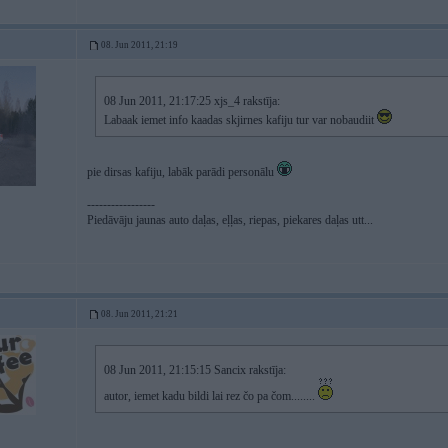
08. Jun 2011, 21:19
08 Jun 2011, 21:17:25 xjs_4 rakstīja:
Labaak iemet info kaadas skjirnes kafiju tur var nobaudiit
pie dirsas kafiju, labāk parādi personālu
-----------------
Piedāvāju jaunas auto daļas, eļļas, riepas, piekares daļas utt...
08. Jun 2011, 21:21
08 Jun 2011, 21:15:15 Sancix rakstīja:
autor, iemet kadu bildi lai rez čo pa čom........