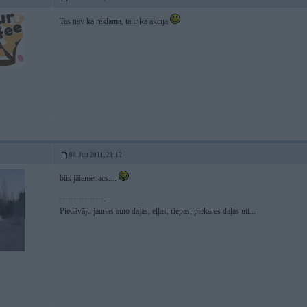
Tas nav ka reklama, ta ir ka akcija
08. Jun 2011, 21:12
būs jāiemet acs....
-----------------
Piedāvāju jaunas auto daļas, eļļas, riepas, piekares daļas utt...