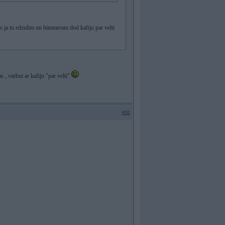
 ja tu edzulim un bimmeram dod kafiju par velti
s , varbut ar kafiju "par velti"
#10