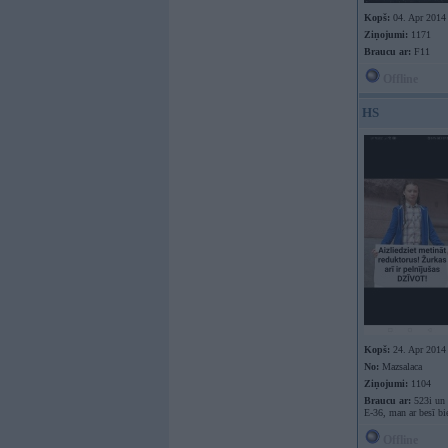
Kopš:
04. Apr 2014
Ziņojumi:
1171
Braucu ar:
F11
Offline
HS
Kopš:
24. Apr 2014
No:
Mazsalaca
Ziņojumi:
1104
Braucu ar:
523i un 
E-36, man ar besī bi
Offline