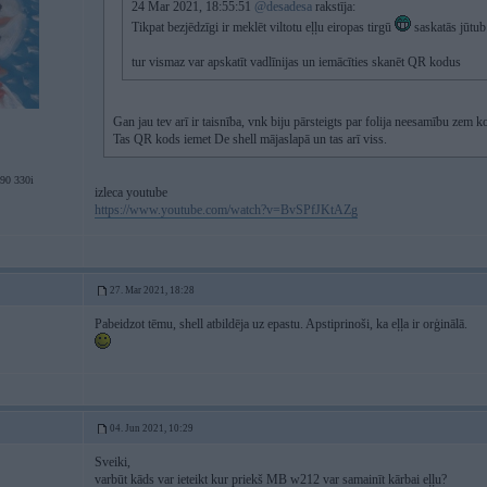
24 Mar 2021, 18:55:51
@desadesa
rakstīja:
Tikpat bezjēdzīgi ir meklēt viltotu eļļu eiropas tirgū
saskatās jūtub
tur vismaz var apskatīt vadlīnijas un iemācīties skanēt QR kodus
Gan jau tev arī ir taisnība, vnk biju pārsteigts par folija neesamību zem k
Tas QR kods iemet De shell mājaslapā un tas arī viss.
0 330i
izleca youtube
https://www.youtube.com/watch?v=BvSPfJKtAZg
27. Mar 2021, 18:28
Pabeidzot tēmu, shell atbildēja uz epastu. Apstiprinoši, ka eļļa ir orģinālā.
04. Jun 2021, 10:29
Sveiki,
varbūt kāds var ieteikt kur priekš MB w212 var samainīt kārbai eļļu?