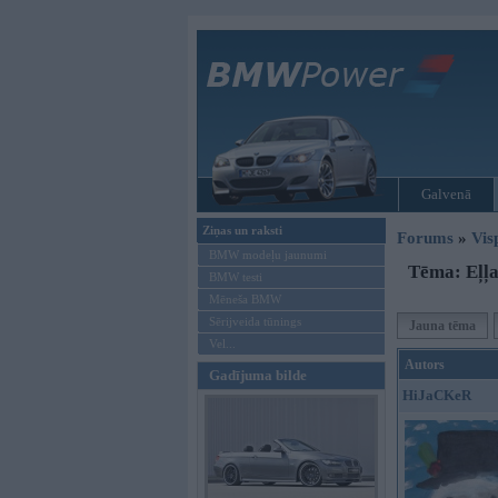
Galvenā
Ziņas un raksti
Forums
»
Vis
BMW modeļu jaunumi
Tēma: Eļļ
BMW testi
Mēneša BMW
Sērijveida tūnings
Jauna tēma
Vel...
Autors
Gadījuma bilde
HiJaCKeR