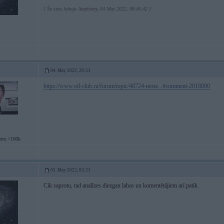
[ Šo ziņu laboja Amphiney, 04 May 2022, 08:46:42 ]
04. May 2022, 20:51
https://www.oil-club.ru/forum/topic/48724-neste...#comment-2018890
enu <100k
05. May 2022, 03:21
Cik saprotu, tad analīzes diezgan labas un komentētājiem arī patīk.