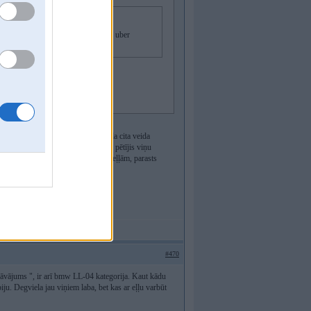
ti vajadzības pēc Motul, ja vien nav uber
a WOLF eļļa, BMW viņu atzīst
mu samaksā vai tiek nodrošinata kāda cita veida
 laiku ir pieejamas, neesmu baigi pētījis viņu
 un kvalitāti attiecībā uz pārējām eļļām, parasts
#470
edāvājums ", ir arī bmw LL-04 kategorija. Kaut kādu
ju. Degviela jau viņiem laba, bet kas ar eļļu varbūt