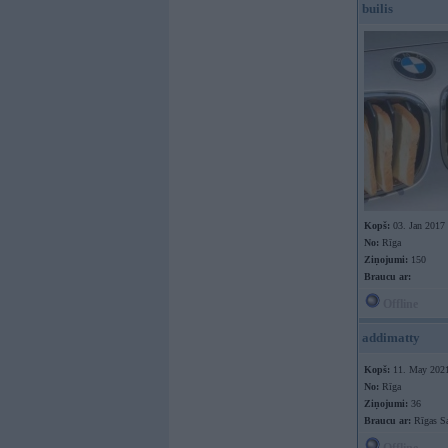
builis
Kopš:
03. Jan 2017
No:
Rīga
Ziņojumi:
150
Braucu ar:
Offline
addimatty
Kopš:
11. May 202
No:
Rīga
Ziņojumi:
36
Braucu ar:
Rīgas S