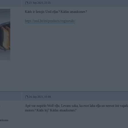
23. Sep 2021, 23:35
Kāds ir lietojis Unil eļļas? Kādas atsauksmes?
https://unil.be/en/products/engineoils/
24. Sep 2021, 10:09
Apē var nopirkt Wolf eļļu, Levans saka, ka esot laba eļļa un neesot īsti vaja
1
motors? Kāds lej? Kādas atsauksmes?
atiksme