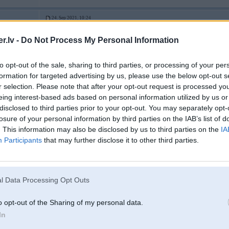
24. Sep 2021, 10:24
.lv -
Do Not Process My Personal Information
24 Sep 2021, 10:09:11
@addimatty
rakstīja:
Apē var nopirkt Wolf eļļu, Levans saka, ka esot laba eļļa un neesot īsti v
jauns/cimperlīgs motors? Kāds lej? Kādas atsauksmes?
to opt-out of the sale, sharing to third parties, or processing of your per
formation for targeted advertising by us, please use the below opt-out s
r selection. Please note that after your opt-out request is processed y
Esmu dzirdējis labas atsauksmes, bet tie visi ir subjektīvie viedokļi.
eing interest-based ads based on personal information utilized by us or
Nesen skatījis BMW-LIFE svaigāko video, un tur kā reiz tika reklamēta WO
disclosed to third parties prior to your opt-out. You may separately opt-
losure of your personal information by third parties on the IAB’s list of
. This information may also be disclosed by us to third parties on the
IA
Participants
that may further disclose it to other third parties.
l Data Processing Opt Outs
24. Sep 2021, 10:35
o opt-out of the Sharing of my personal data.
In
24 Sep 2021, 10:24:45
@V_Riks
rakstīja: