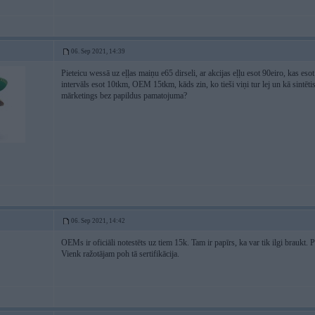
06. Sep 2021, 14:39
Pieteicu wessā uz eļļas maiņu e65 dirseli, ar akcijas eļļu esot 90eiro, kas e
intervāls esot 10tkm, OEM 15tkm, kāds zin, ko tieši viņi tur lej un kā sintētisk
mārketings bez papildus pamatojuma?
06. Sep 2021, 14:42
OEMs ir oficiāli notestēts uz tiem 15k. Tam ir papīrs, ka var tik ilgi braukt. Pa
Vienk ražotājam poh tā sertifikācija.