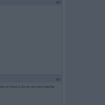
#466
#467
dzības pēc Motul, ja vien nav uber jauns/cimperlīgs