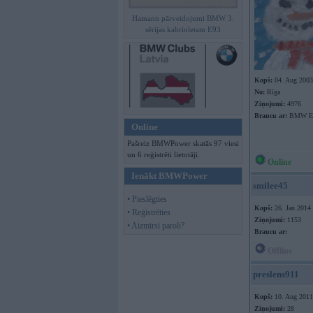
Hamann pārveidojumi BMW 3.
sērijas kabrioletam E93
Kopš:
04. Aug 2003
No:
Rīga
Ziņojumi:
4976
Braucu ar:
BMW E9
Online
Pašreiz BMWPower skatās 97 viesi
un 6 reģistrēti lietotāji.
Online
Ienākt BMWPower
smilee45
• Pieslēgties
Kopš:
26. Jan 2014
• Reģistrēties
Ziņojumi:
1153
• Aizmirsi paroli?
Braucu ar:
Offline
preslens911
Kopš:
10. Aug 2011
Ziņojumi:
28