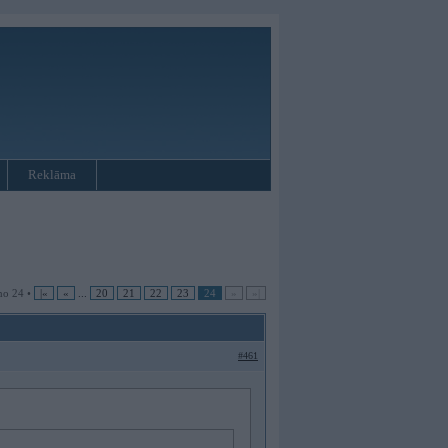
Reklāma
no 24 •
|«
«
...
20
21
22
23
24
»
»|
#461