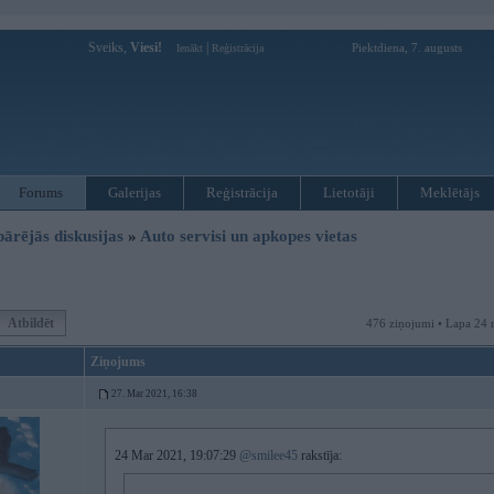
Sveiks,
Viesi!
|
Piektdiena, 7. augusts
Ienākt
Reģistrācija
Forums
Galerijas
Reģistrācija
Lietotāji
Meklētājs
pārējās diskusijas
»
Auto servisi un apkopes vietas
a
Atbildēt
476 ziņojumi • Lapa 24 
Ziņojums
27. Mar 2021, 16:38
24 Mar 2021, 19:07:29
@smilee45
rakstīja: