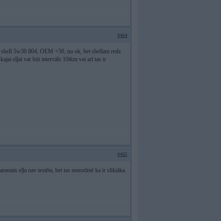
#464
sot shell 5w30 ll04, OEM +50, nu ok, bet shellam redz
ajai eļļai var būt intervāls 10tkm vai arī tas ir
#465
rastais eļļa nav testēta, bet tas nenozīmē ka ir sliktāka.