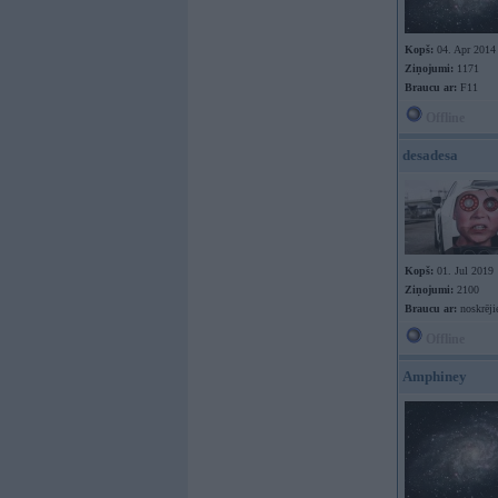
Kopš:
04. Apr 2014
Ziņojumi:
1171
Braucu ar:
F11
Offline
desadesa
Kopš:
01. Jul 2019
Ziņojumi:
2100
Braucu ar:
noskrēji
Offline
Amphiney