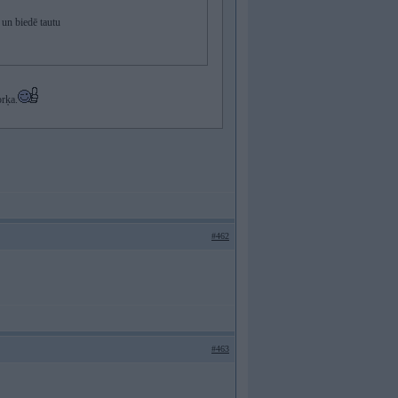
 un biedē tautu
orķa.
#462
#463