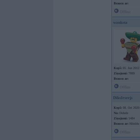
Braucu ar:
Offline
wanksta
Kopš:
05. Jun 2012
Ziņojumi:
7889
Braucu ar:
Offline
DiksIrseejs
Kopš:
08. Oct 2020
No:
Dobele
Ziņojumi:
1484
Braucu ar:
Hibrīdu
Offline