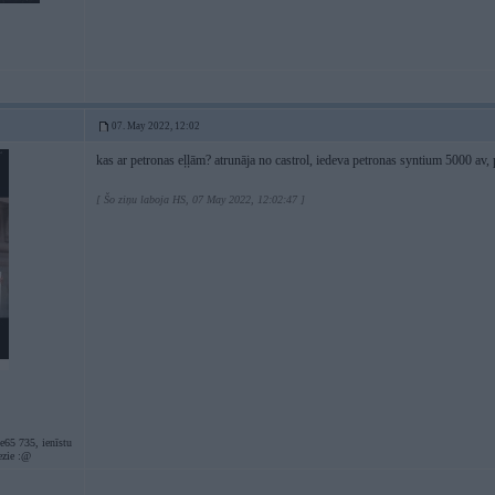
07. May 2022, 12:02
kas ar petronas eļļām? atrunāja no castrol, iedeva petronas syntium 5000 av, 
[ Šo ziņu laboja HS, 07 May 2022, 12:02:47 ]
e65 735, ienīstu
ezie :@