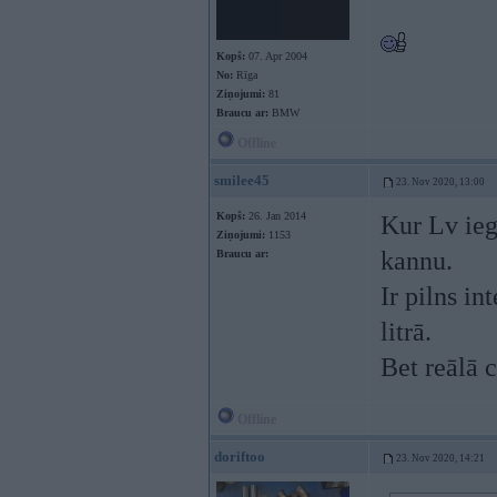
Kopš:
07. Apr 2004
No:
Rīga
Ziņojumi:
81
Braucu ar:
BMW
Offline
smilee45
23. Nov 2020, 13:00
Kopš:
26. Jan 2014
Kur Lv ie
Ziņojumi:
1153
kannu.
Braucu ar:
Ir pilns in
litrā.
Bet reālā c
Offline
doriftoo
23. Nov 2020, 14:21