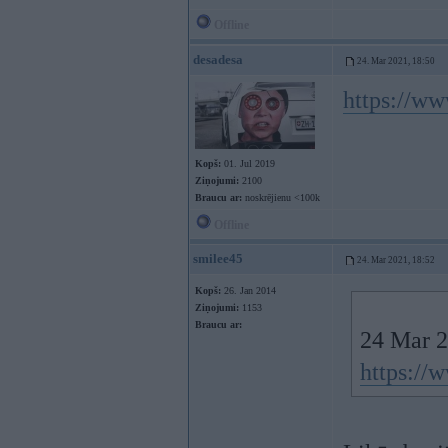
Offline
desadesa
24. Mar 2021, 18:50
https://w
Kopš:
01. Jul 2019
Ziņojumi:
2100
Braucu ar:
noskrējienu <100k
Offline
smilee45
24. Mar 2021, 18:52
Kopš:
26. Jan 2014
Ziņojumi:
1153
Braucu ar:
24 Mar 2
https:/