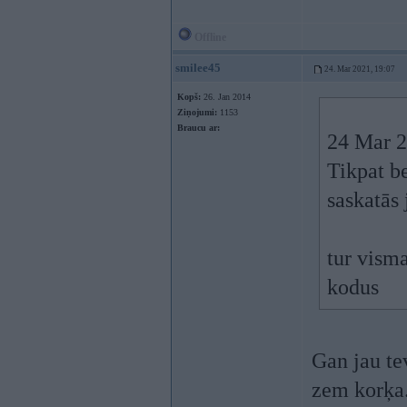
Offline
smilee45
24. Mar 2021, 19:07
Kopš:
26. Jan 2014
Ziņojumi:
1153
Braucu ar:
24 Mar 2
Tikpat be
saskatās 
tur visma
kodus
Gan jau tev
zem korķa