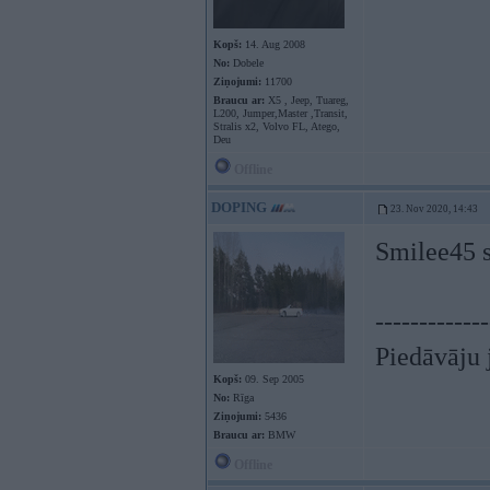
Kopš:
14. Aug 2008
No:
Dobele
Ziņojumi:
11700
Braucu ar:
X5 , Jeep, Tuareg,
L200, Jumper,Master ,Transit,
Stralis x2, Volvo FL, Atego,
Deu
Offline
DOPING
23. Nov 2020, 14:43
Smilee45 
-------------
Piedāvāju j
Kopš:
09. Sep 2005
No:
Rīga
Ziņojumi:
5436
Braucu ar:
BMW
Offline