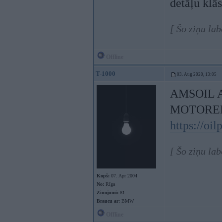
detāļu klās
[ Šo ziņu la
Offline
T-1000
03. Aug 2020, 13:05
AMSOIL 
MOTOREĻ
https://oi
[ Šo ziņu la
Kopš:
07. Apr 2004
No:
Rīga
Ziņojumi:
81
Braucu ar:
BMW
Offline