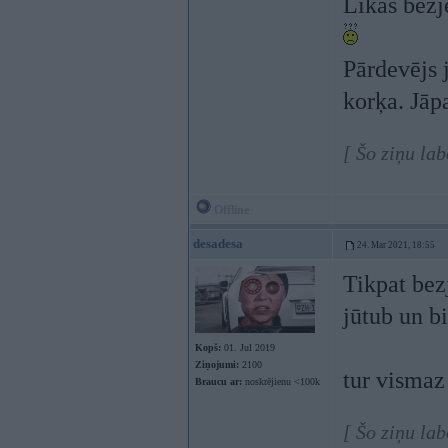
Likās bezjē
Pārdevējs j
korķa. Jāp
[ Šo ziņu la
Offline
desadesa
24. Mar 2021, 18:55
Tikpat bezj
jūtub un b
Kopš:
01. Jul 2019
Ziņojumi:
2100
tur vismaz
Braucu ar:
noskrējienu <100k
[ Šo ziņu la