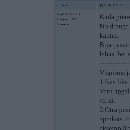
smilee45
24. Mar 2021, 18:10
Kopš:
26. Jan 2014
Kāda piere
Ziņojumi:
1153
No drauga 
Braucu ar:
kannu.
Bija pasūt
labas, bet 
-------------
Vispirms ja
1.Kas lika
Varu apgal
virsū.
2.Otrā pus
apraksts i
eksemplār