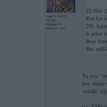
23 Nov 2
Kopš:
01. Jan 2009
Kur Lv i
No:
Rīga
Ziņojumi:
722
20L kann
Braucu ar:
///M50
Ir pilns 
8eur litrā
Bet reālā
Tu zini "r
btw abām v
vairāki eļļ
p.s. VISI t