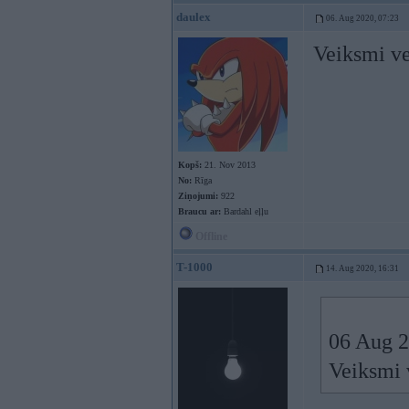
daulex
06. Aug 2020, 07:23
Veiksmi v
Kopš:
21. Nov 2013
No:
Rīga
Ziņojumi:
922
Braucu ar:
Bardahl eļļu
Offline
T-1000
14. Aug 2020, 16:31
06 Aug 2
Veiksmi 