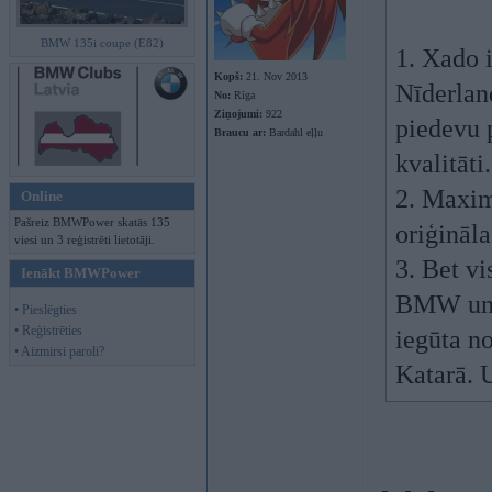
BMW 135i coupe (E82)
1. Xado 
Kopš:
21. Nov 2013
Nīderland
No:
Rīga
Ziņojumi:
922
piedevu p
Braucu ar:
Bardahl eļļu
kvalitāti.
2. Maxim
Online
Pašreiz BMWPower skatās 135
oriģināla
viesi un 3 reģistrēti lietotāji.
3. Bet v
Ienākt BMWPower
BMW un Fe
• Pieslēgties
• Reģistrēties
iegūta no
• Aizmirsi paroli?
Katarā. U