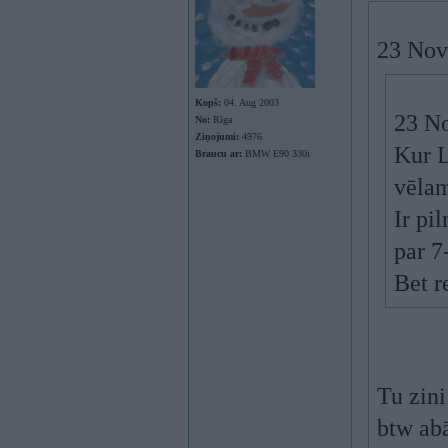
23 Nov
Kopš:
04. Aug 2003
23 N
No:
Rīga
Ziņojumi:
4976
Kur L
Braucu ar:
BMW E90 330i
vēla
Ir pi
par 7-
Bet r
Tu zini
btw ab