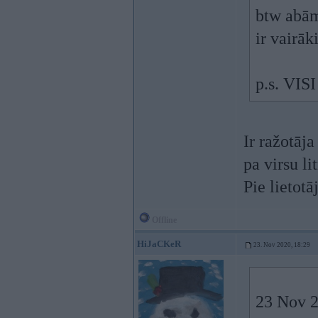
btw abām
ir vairāki
p.s. VISI 
Ir ražotāj
pa virsu li
Pie lieto
Offline
HiJaCKeR
23. Nov 2020, 18:29
23 Nov 2