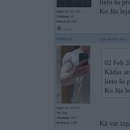
lieto šo p
Ko Jūs lej
Kopš:
02. Feb 2021
Ziņojumi:
18
Braucu ar:
330d
Offline
VVRECK
02. Feb 2021, 18:14
02 Feb 2
Kādas at
lieto šo 
Ko Jūs l
Kopš:
26. Jun 2017
No:
Rīga
Ziņojumi:
2210
Kā var izp
Braucu ar:
1488