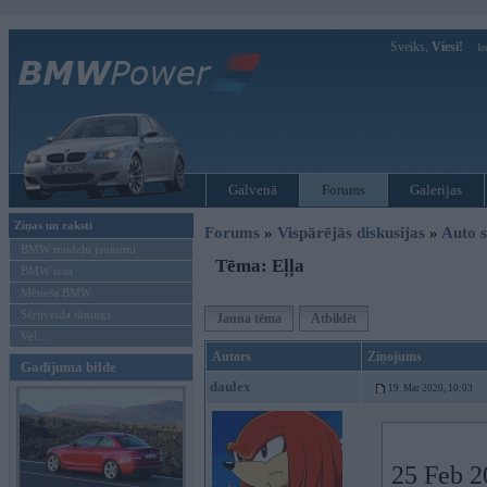
Sveiks,
Viesi!
Ie
Galvenā
Forums
Galerijas
Ziņas un raksti
Forums
»
Vispārējās diskusijas
»
Auto s
BMW modeļu jaunumi
Tēma: Eļļa
BMW testi
Mēneša BMW
Sērijveida tūnings
Jauna tēma
Atbildēt
Vel...
Autors
Ziņojums
Gadījuma bilde
daulex
19. Mar 2020, 10:03
25 Feb 2