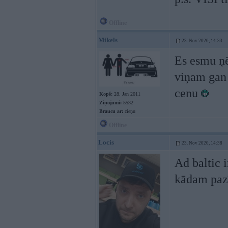
Offline
Mikels
23. Nov 2020, 14:33
Es esmu ņē
viņam gan 
cenu
Kopš:
28. Jan 2011
Ziņojumi:
5532
Braucu ar:
cieņu
Offline
Locis
23. Nov 2020, 14:38
Ad baltic i
kādam paz