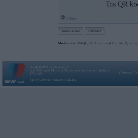
Tas QR kod
Offline
Jauna tēma
Atbildēt
Moderatori:
968-jk
,
AV
,
AiwaShuraLLP
,
GirtzB
,
Lafter
Vortāls BMWPower.lv darbojas
kopš 2002. gada 14. maija. Tas nav auto klubs un nav saistīts ar
Galvena
|
Fo
BMW AG.
Par BMWPower
|
Kontakti
|
Reklāma