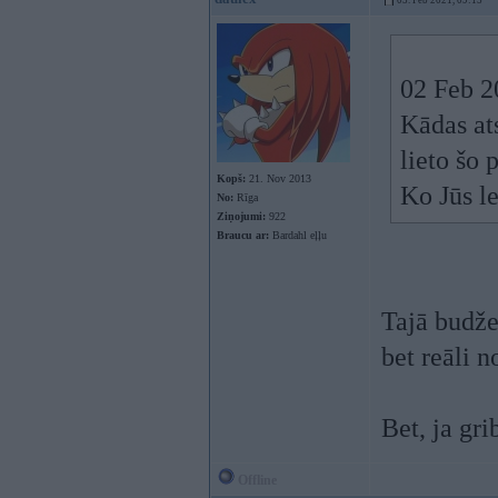
03. Feb 2021, 09:15
02 Feb 2
Kādas at
lieto šo 
Kopš:
21. Nov 2013
Ko Jūs l
No:
Rīga
Ziņojumi:
922
Braucu ar:
Bardahl eļļu
Tajā budžet
bet reāli n
Bet, ja gr
Offline