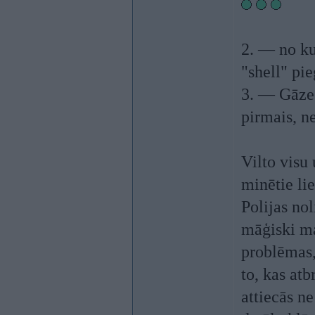
2. — no ku
"shell" pi
3. — Gāzes
pirmais, ne
Vilto visu 
minētie li
Polijas no
māģiski mai
problēmas, 
to, kas at
attiecās ne