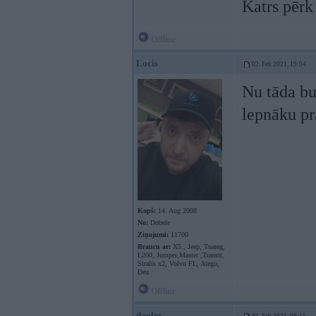
Katrs pērk 
Offline
Locis
02. Feb 2021, 19:04
Nu tāda bu
lepnāku pr
Kopš:
14. Aug 2008
No:
Dobele
Ziņojumi:
11700
Braucu ar:
X5 , Jeep, Tuareg,
L200, Jumper,Master ,Transit,
Stralis x2, Volvo FL, Atego,
Deu
Offline
daulex