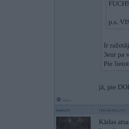
FUCHS i
p.s. VIS
Ir ražot
3eur pa v
Pie liet
jā, pie D
Offline
Janisz31
02. Feb 2021, 17:47
Kādas atsa