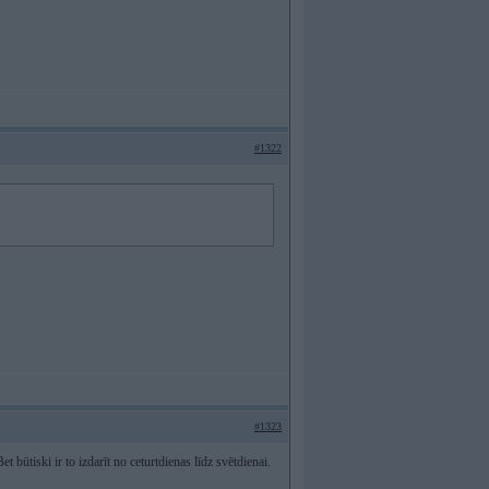
#1322
#1323
 būtiski ir to izdarīt no ceturtdienas līdz svētdienai.