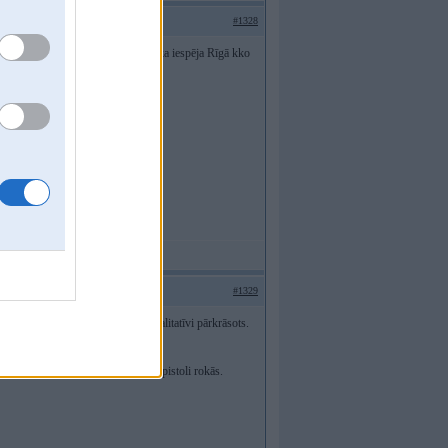
#1328
 uzlīmi uzlīmēt atpakaļ. Kur mazāka iespēja Rīgā kko
#1329
amos apmēros, auto ir bijis nekvalitatīvi pārkrāsots.
zējis šogad pirmo reizi.
sošanas virtuozu nevis antiņus ar pistoli rokās.