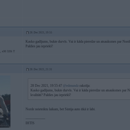
28. Dec 2021, 19:55
Kasko gadījums, bukte durvīs. Vai ir kāda pieredze un atsauksmes par Norde
Paldies jau iepriekš!
, e30 320i T
28. Dec 2021, 21:31
28 Dec 2021, 19:55:47
@edmundz
rakstīja:
Kasko gadījums, bukte durvīs. Vai ir kāda pieredze un atsauksmes par 
kvalitāti? Paldies jau iepriekš!
Norde neieteiktu laikam, bet Sintija auto itkā ir labi.
-----------------
IHTIS