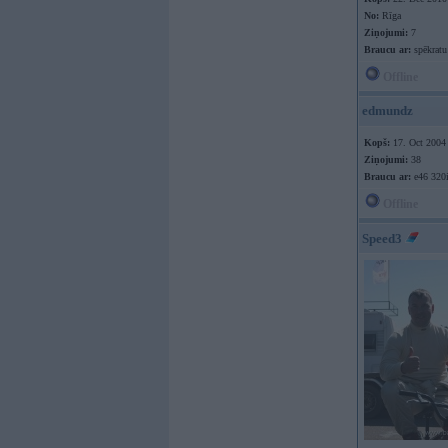
No:
Rīga
Ziņojumi:
7
Braucu ar:
spēkratu
Offline
edmundz
Kopš:
17. Oct 2004
Ziņojumi:
38
Braucu ar:
e46 320i
Offline
Speed3