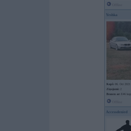
Offline
Yeshka
Kopš:
06. Oct 2021
Ziņojumi:
2
Braucu ar:
E46 kup
Offline
Accessdenied