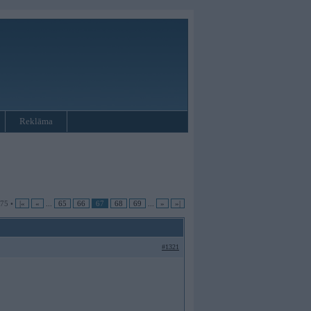
Reklāma
 75 •
|«
«
...
65
66
67
68
69
...
»
»|
#1321