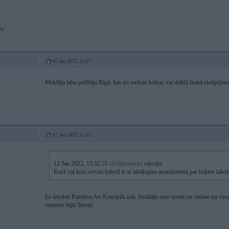
MW
05. Jan 2022, 13:57
Meklēju labu pulētāju Rīgā, kas no melnas krāsas var dabūt laukā skrāpēju
12. Jan 2022, 15:55
12 Jan 2022, 15:52:31
@shibernieks
rakstīja:
Kurš vai kuri servisi šobrīd ir ar labākajām atsauksmēm par buktes labo
Es ieteiktu PaintlessArt Krustpils ielā. Strādāju auto nomā un vedam tur vis
vienmēr bijis līmenī.