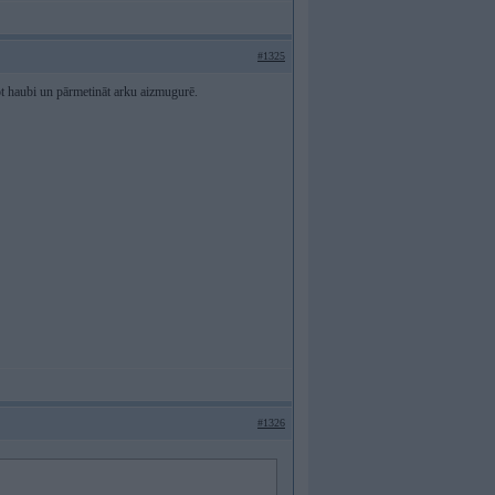
#1325
t haubi un pārmetināt arku aizmugurē.
#1326