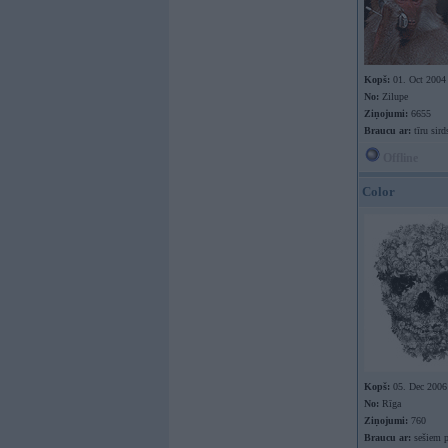
Kopš:
01. Oct 2004
No:
Zilupe
Ziņojumi:
6655
Braucu ar:
tīru sird
Offline
Color
Kopš:
05. Dec 2006
No:
Rīga
Ziņojumi:
760
Braucu ar:
sešiem 