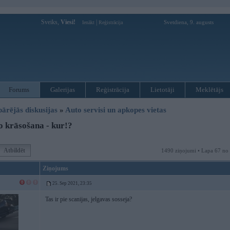
Sveiks,
Viesi!
|
Svetdiena, 9. augusts
Ienākt
Reģistrācija
Forums
Galerijas
Reģistrācija
Lietotāji
Meklētājs
pārējās diskusijas
»
Auto servisi un apkopes vietas
 krāsošana - kur!?
Atbildēt
1490 ziņojumi • Lapa 67 no
Ziņojums
25. Sep 2021, 23:35
Tas ir pie scanijas, jelgavas sosseja?