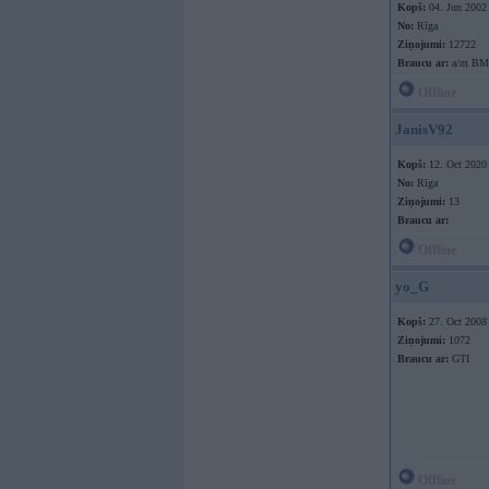
Kopš:
04. Jun 2002
No:
Rīga
Ziņojumi:
12722
Braucu ar:
a/m B
Offline
JanisV92
Kopš:
12. Oct 2020
No:
Rīga
Ziņojumi:
13
Braucu ar:
Offline
yo_G
Kopš:
27. Oct 2008
Ziņojumi:
1072
Braucu ar:
GTI
Offline