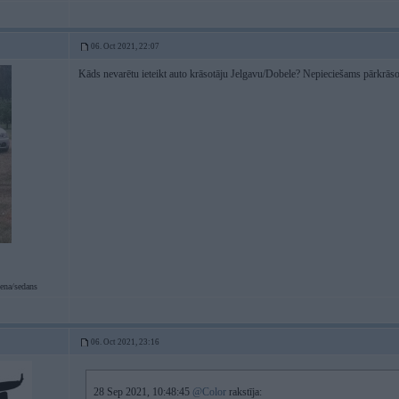
06. Oct 2021, 22:07
Kāds nevarētu ieteikt auto krāsotāju Jelgavu/Dobele? Nepieciešams pārkrāso
ena/sedans
06. Oct 2021, 23:16
28 Sep 2021, 10:48:45
@Color
rakstīja: