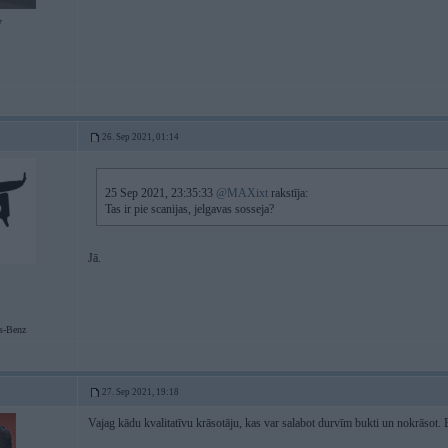
7
26. Sep 2021, 01:14
25 Sep 2021, 23:35:33
@MAXixt
rakstīja:
Tas ir pie scanijas, jelgavas sosseja?
Jā.
s-Benz
27. Sep 2021, 19:18
Vajag kādu kvalitatīvu krāsotāju, kas var salabot durvīm bukti un nokrāsot. Bet