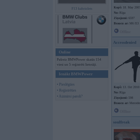
Kopš:
18. May 200
F13 kabriolets
No:
Rīga
Ziņojumi:
6597
Braucu ar:
M6 f13
Offline
Accessdenied
Online
Pašreiz BMWPower skatās 154
viesi un 5 reģistrēti lietotāji.
Ienākt BMWPower
• Pieslēgties
Kopš:
13. Oct 2010
• Reģistrēties
No:
Rīga
• Aizmirsi paroli?
Ziņojumi:
598
Braucu ar:
Mercede
Offline
soulfreak