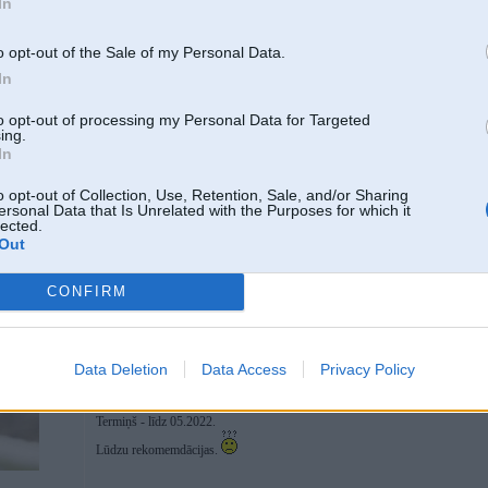
In
16. Dec 2021, 16:39
o opt-out of the Sale of my Personal Data.
Nav gluži krāsošana, bet radniecīga tēma - mopedam vajag vienu pasarežģītu
In
sasipt, vēlams, Likteņupes labajā krastā?
to opt-out of processing my Personal Data for Targeted
ing.
In
o opt-out of Collection, Use, Retention, Sale, and/or Sharing
ersonal Data that Is Unrelated with the Purposes for which it
lected.
Out
 variantu
CONFIRM
24. Dec 2021, 02:53
Nepieciešams pilnībā pārkrāsot e39 touring. Esošajam laka lec nost neiedomāj
Data Deletion
Data Access
Privacy Policy
Jānomaina 3 no 4 durvīm + bagāžnieka vāks. Bundža bez rūsas. Auto sāli red
Topasblau krāsa.
Esmu perfekcionists un meklēju rezultātu, nevis procesu. Karoče meklēju krā
Termiņš - līdz 05.2022.
Lūdzu rekomemdācijas.