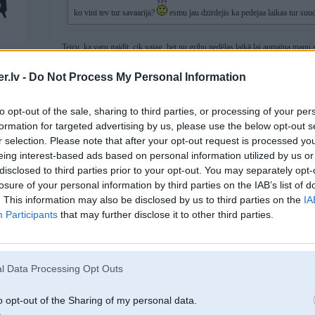
ko vini tev tur savaarija?
esmu jau dzirdejis ka pedejaa laikaa tur suuda
Teicu, ka varu gaidīt, cik vajag, bet nu gribu nedēļas laikā lai apmaina ma
nokrāso un vēl tur durvis arī bija jāpārkrāso. Taisīja 3 nedēļas, visu laiku atr
divām nedēļām makaronu karināšanas neizturēju un aizbraucu paskatīties, kā iz
.lv -
Do Not Process My Personal Information
žūst, tūlīt laku liks, a izrādījās, ka autiņš stāv pat neaiztikts. Pēc tam visur 
s-Benz
kapotu nejēdza ielikt (nolaist) normāli. Saku, kas tā par hujņu, ka te roku var
formas utt., stāv bariņš apkārt un kasa pauri. Sakot, davaj mēs ar brusi palocīs
to opt-out of the sale, sharing to third parties, or processing of your per
bļadj, kapotu.. pie tam tikko nokrāsotu..
). Protams, ka tur vajadzēja vnk
formation for targeted advertising by us, please use the below opt-out s
nebija. Vienvārdsakot, kad man senos laikos Vasja no garāžām krāsoja ārā, sēž
pilnīgi zem jebkādas kritikas pieeja, es reāli nesaprotu, kā viņiem kkāds band
r selection. Please note that after your opt-out request is processed y
eing interest-based ads based on personal information utilized by us or
disclosed to third parties prior to your opt-out. You may separately opt-
losure of your personal information by third parties on the IAB’s list of
26. Oct 2021, 21:36
. This information may also be disclosed by us to third parties on the
IA
e91 vajag pa perimetru novērst defektus. No dažām detaļām (spārns, kapots
Participants
that may further disclose it to other third parties.
arkām atsista krāsa.
Kādi varianti?
p.s Kasko remonts tika veikts CN transporta remonts Vagonu ielā..
l Data Processing Opt Outs
sulas paku
o opt-out of the Sharing of my personal data.