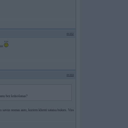
#1332
mus
#1333
šanu bez krāsošanas?
us savus nomas auto, kuriem klienti sataisa buktes. Viss