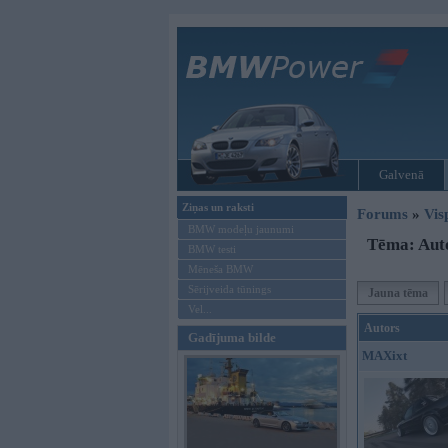
Galvenā
Ziņas un raksti
Forums
»
Vis
BMW modeļu jaunumi
Tēma: Auto
BMW testi
Mēneša BMW
Sērijveida tūnings
Jauna tēma
Vel...
Autors
Gadījuma bilde
MAXixt