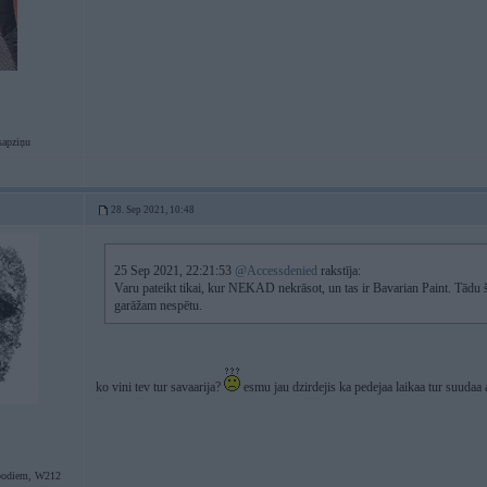
sapziņu
28. Sep 2021, 10:48
25 Sep 2021, 22:21:53
@Accessdenied
rakstīja:
Varu pateikt tikai, kur NEKAD nekrāsot, un tas ir Bavarian Paint. Tādu 
garāžam nespētu.
ko vini tev tur savaarija?
esmu jau dzirdejis ka pedejaa laikaa tur suudaa ar
podiem, W212