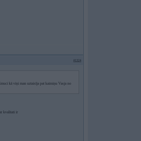
#1324
šmuci kā viņi man uztaisīja pat kaimiņu Vasja no
 kvalitati ir