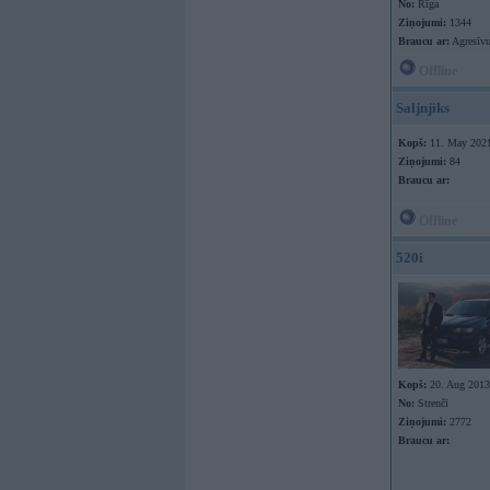
No:
Rīga
Ziņojumi:
1344
Braucu ar:
Agresīvu
Offline
Saljnjiks
Kopš:
11. May 202
Ziņojumi:
84
Braucu ar:
Offline
520i
Kopš:
20. Aug 2013
No:
Strenči
Ziņojumi:
2772
Braucu ar: