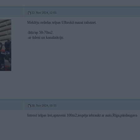
22. Nov 2024, 12:05
Meklēju nelielas telpas Ulbrokā mazai ražotnei.
-līdz/ap 50-70m2.
-ar ūdeni un kanalizāciju.
28. Nov 2024, 10:15
Intresē telpas īrei,aptuveni 100m2,iespēja iebraukt ar auto,Rīga,pārdaugava