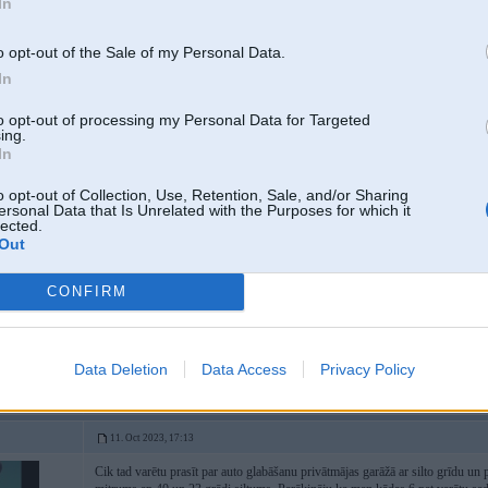
In
Paldies varat neteikt
o opt-out of the Sale of my Personal Data.
In
09. Oct 2023, 16:42
to opt-out of processing my Personal Data for Targeted
ing.
In
07 Oct 2023, 21:18:39
@baltais
rakstīja:
Vai kādam ir kontakti, kur varētu noparkot savu auto pa ziemu? Angārs, g
o opt-out of Collection, Use, Retention, Sale, and/or Sharing
 divriteni, jo
vietā Latvijā, bet vēlams Rīgā vai Pierīgā.
ersonal Data that Is Unrelated with the Purposes for which it
lected.
Tel. 20239239
Out
CONFIRM
Internetā reklamēja kkādu padomju raķešu bunkuru ar apsardzi
Pagūgē
Data Deletion
Data Access
Privacy Policy
11. Oct 2023, 17:13
Cik tad varētu prasīt par auto glabāšanu privātmājas garāžā ar silto grīdu un