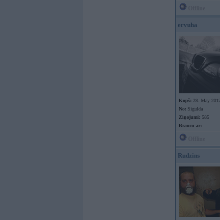
Offline
ervuha
Kopš:
28. May 201
No:
Sigulda
Ziņojumi:
585
Braucu ar:
Offline
Rudzins