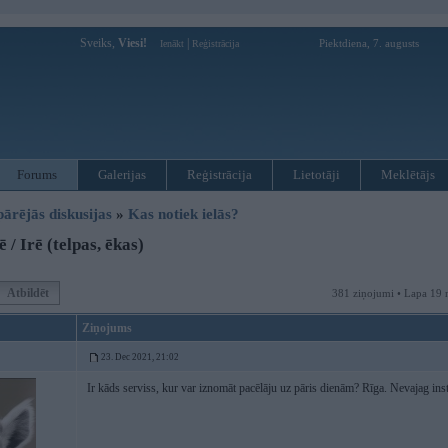
Sveiks,
Viesi!
|
Piektdiena, 7. augusts
Ienākt
Reģistrācija
Forums
Galerijas
Reģistrācija
Lietotāji
Meklētājs
pārējās diskusijas
»
Kas notiek ielās?
 / Irē (telpas, ēkas)
Atbildēt
381 ziņojumi • Lapa 19 
Ziņojums
23. Dec 2021, 21:02
Ir kāds serviss, kur var iznomāt pacēlāju uz pāris dienām? Rīga. Nevajag in