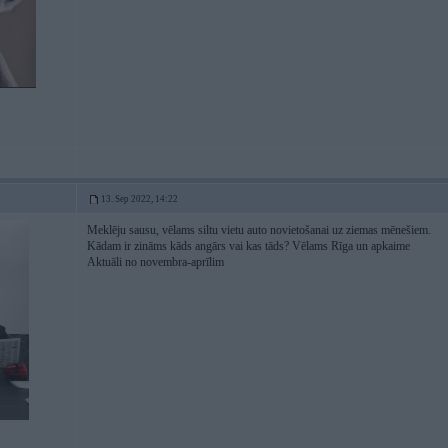
13. Sep 2022, 14:22
Meklēju sausu, vēlams siltu vietu auto novietošanai uz ziemas mēnešiem.
Kādam ir zināms kāds angārs vai kas tāds? Vēlams Rīga un apkaime
Aktuāli no novembra-aprīlim