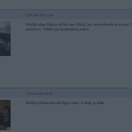
30. Dec 2022, 15:36
Meklēju telpas Rīgā no 40 līdz max 100m2, kur varētu iebraukt arī ar auto. 
autoserviss. Vēlams par demokrātisku maksu.
2
20. Jan 2023, 19:59
Meklēju īrēšanai dzīvokli Rīgas centrā. Jo ātrāk, jo labāk.