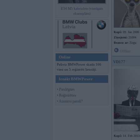
E34 M5 kabriolets (vienīgais
eksemplārs)
Kopš:
09. Jan 2006
Ziņojumi:
21004
Braucu ar:
Zirgu
Offline
Online
VD177
Pašreiz BMWPower skatās 166
viesi un 5 reģistrēti lietotāji.
Ienākt BMWPower
• Pieslēgties
• Reģistrēties
• Aizmirsi paroli?
Kopš:
14. Feb 2013