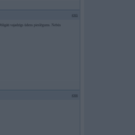
#365
Obligāti vajadzīgs ūdens pieslēgums. Nebūs
#366