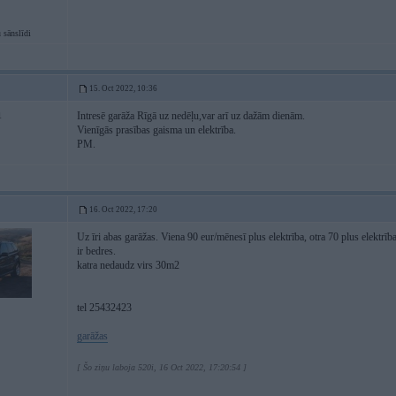
 sānslīdi
15. Oct 2022, 10:36
Intresē garāža Rīgā uz nedēļu,var arī uz dažām dienām.
1
Vienīgās prasības gaisma un elektrība.
PM.
16. Oct 2022, 17:20
Uz īri abas garāžas. Viena 90 eur/mēnesī plus elektrība, otra 70 plus elektrība
ir bedres.
katra nedaudz virs 30m2
tel 25432423
garāžas
[ Šo ziņu laboja 520i, 16 Oct 2022, 17:20:54 ]