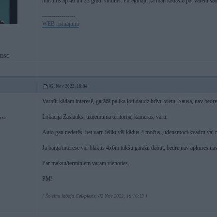
mitrums ap 40 un 23 grādi siltums. Parēķināju ka man kādas 6 pat varētu sadzī
-----------------
WEB risinājumi
u DSC
02. Nov 2023, 18:04
Varbūt kādam interesē, garāžā palika ļoti daudz brīvu vietu. Sausa, nav bedr
Lokācija Zaslauks, uzņēmuma teritorija, kameras, vārti.
est
Auto gan nederēs, bet varu ielikt vēl kādus 4 močus ,udensmoci/kvadru vai r
Ja baigā interese var blakus 4x6m tukšu garāžu dabūt, bedre nav apkures nav
Par maksu/termiņiem varam vienoties.
PM!
[ Šo ziņu laboja Celkplesis, 02 Nov 2023, 18:16:13 ]