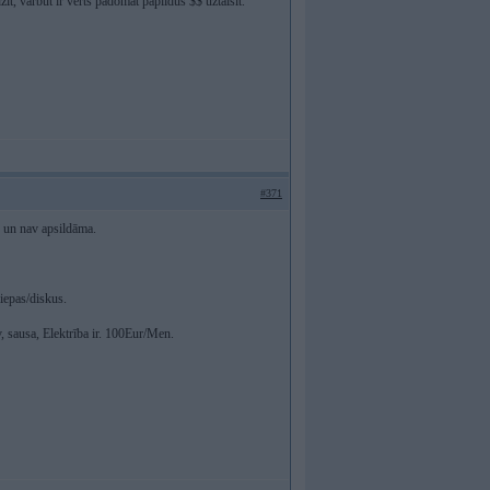
t, varbūt ir vērts padomāt papildus $$ uztaisīt.
#371
e un nav apsildāma.
iepas/diskus.
, sausa, Elektrība ir. 100Eur/Men.