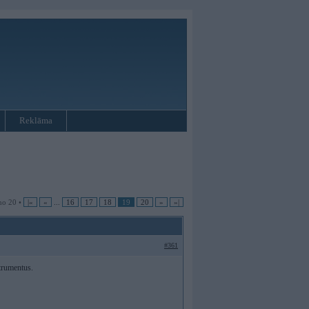
Reklāma
no 20 •
|«
«
...
16
17
18
19
20
»
»|
#361
strumentus.