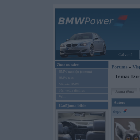
Galvenā
Ziņas un raksti
Forums
»
Vis
BMW modeļu jaunumi
Tēma: Izīrē
BMW testi
Mēneša BMW
Sērijveida tūnings
Jauna tēma
Vel...
Autors
Gadījuma bilde
depo