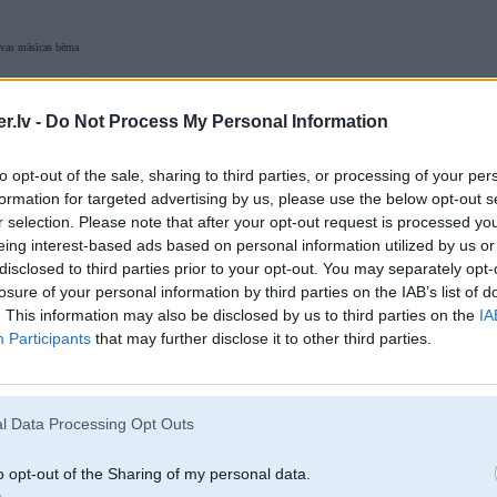
evas māsīcas bērna
.lv -
Do Not Process My Personal Information
07. Oct 2023, 21:18
Vai kādam ir kontakti, kur varētu noparkot savu auto pa ziemu? Angārs, garāž
to opt-out of the sale, sharing to third parties, or processing of your per
Latvijā, bet vēlams Rīgā vai Pierīgā.
formation for targeted advertising by us, please use the below opt-out s
Tel. 20239239
r selection. Please note that after your opt-out request is processed y
eing interest-based ads based on personal information utilized by us or
disclosed to third parties prior to your opt-out. You may separately opt-
losure of your personal information by third parties on the IAB’s list of
. This information may also be disclosed by us to third parties on the
IA
Participants
that may further disclose it to other third parties.
l Data Processing Opt Outs
07. Oct 2023, 21:25
Tie kuri mekle kur novietot auto “nesezona” pie Business Garden ir daudzstav
o opt-out of the Sharing of my personal data.
Malduguņu iela.