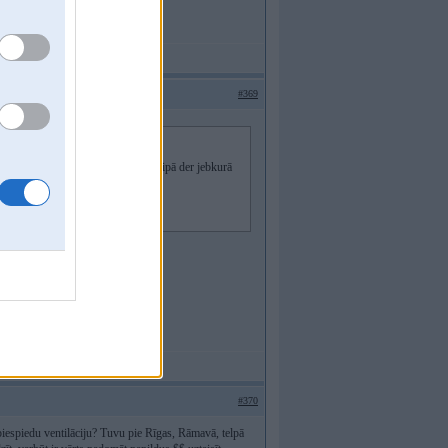
#369
arāža vai pazemes stāvvieta. Principā der jebkurā
#370
 piespiedu ventilāciju? Tuvu pie Rīgas, Rāmavā, telpā