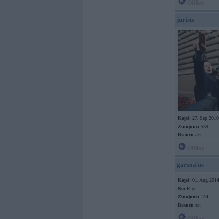
Offline
jurists
Kopš:
27. Sep 2010
Ziņojumi:
539
Braucu ar:
Offline
garsoalus
Kopš:
01. Aug 2014
No:
Rīga
Ziņojumi:
134
Braucu ar:
Offline