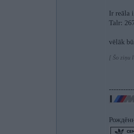
Ir reāla 
Talr: 2
vēlāk bū
[ Šo ziņu 
----------
Рождён