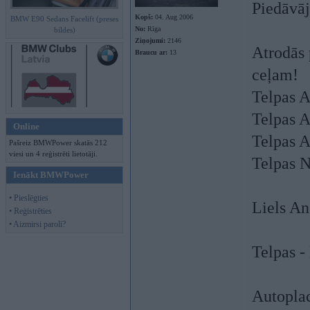
Piedāvāj
Kopš:
04. Aug 2006
BMW E90 Sedans Facelift (preses
No:
Rīga
bildes)
Ziņojumi:
2146
Atrodās 
Braucu ar:
13
ceļam!
Telpas A
Telpas A
Online
Telpas 
Pašreiz BMWPower skatās 212
viesi un 4 reģistrēti lietotāji.
Telpas N
Ienākt BMWPower
• Pieslēgties
Liels An
• Reģistrēties
• Aizmirsi paroli?
Telpas - 
Autoplac