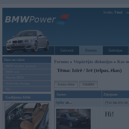
Sveiks,
Viesi!
Ie
Galvenā
Forums
Galerijas
Ziņas un raksti
Forums
»
Vispārējās diskusijas
»
Kas no
BMW modeļu jaunumi
Tēma: Izīrē / Irē (telpas, ēkas)
BMW testi
Mēneša BMW
Sērijveida tūnings
Jauna tēma
Atbildēt
Vel...
Autors
Ziņojums
Gadījuma bilde
Spike
16. Mar 2011, 08:
Hi!