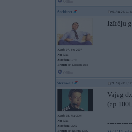
Offline
Architect
03. Aug 2011, 19
Izīrēju 
Kopš:
07. Sep 2007
No:
Rīga
Ziņojumi:
1444
Braucu ar:
Dienesta auto
Offline
Sternwolf
21. Aug 2011, 19
Vajag dz
(ap 100L
Kopš:
03. Mar 2004
No:
Rīga
----------
Ziņojumi:
2262
Braucu ar:
izslēgtu DSC