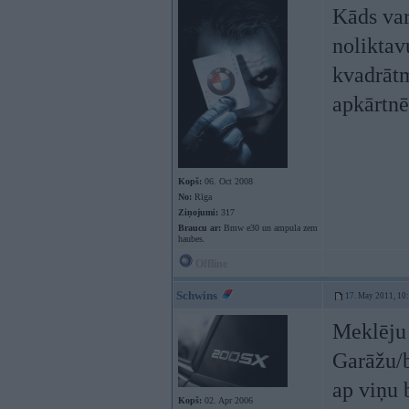
Kāds var
noliktav
kvadrātm
apkārtnē
Kopš:
06. Oct 2008
No:
Rīga
Ziņojumi:
317
Braucu ar:
Bmw e30 un ampula zem
haubes.
Offline
Schwins
17. May 2011, 10
Meklēju 
Garāžu/b
ap viņu 
Kopš:
02. Apr 2006