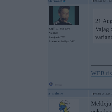
Sternwolf
22. Aug 2011, 09
21 Aug
Vajag 
Kopš:
03. Mar 2004
No:
Rīga
varian
Ziņojumi:
2262
Braucu ar:
izslēgtu DSC
----------
WEB ris
Offline
a_meitene
04. Sep 2011, 16:
Meklēju 
nekādu 