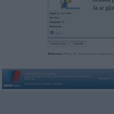
Ja ar gā
Kopš:
24. Nov 2009
No:
Rīga
Ziņojumi:
99
Braucu ar:
Offline
Jauna tēma
Atbildēt
Moderatori:
968-jk
,
AV
,
AiwaShuraLLP
,
GirtzB
,
Lafter
Vortāls BMWPower.lv darbojas
kopš 2002. gada 14. maija. Tas nav auto klubs un nav saistīts ar
Galvena
|
Fo
BMW AG.
Par BMWPower
|
Kontakti
|
Reklāma