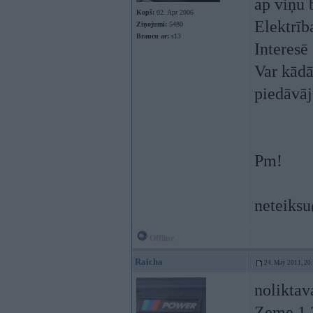
ap viņu 
Kopš:
02. Apr 2006
Elektrīb
Ziņojumi:
5480
Braucu ar:
s13
Interesē
Var kādā 
piedāvā
Pm!
neteiks
Offline
Raicha
24. May 2011, 20
noliktav
Zeme 1.