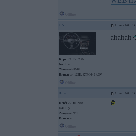
WEB ris
Offline
LA
21. Aug 2011, 19
ahahah
Kopš:
20. Feb 2007
No:
Rīga
Ziņojumi:
9366
Braucu ar:
123D, KTM 640 ADV
Offline
Riho
21. Aug 2011, 19
Kopš:
25. Jul 2008
No:
Rīga
Ziņojumi:
991
Braucu ar:
Offline