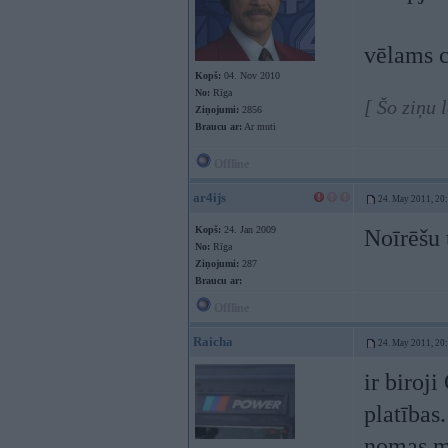
vēlams c
Kopš:
04. Nov 2010
No:
Rīga
[ Šo ziņu 
Ziņojumi:
2856
Braucu ar:
Ar muti
Offline
ar4ijs
24. May 2011, 20
Kopš:
24. Jan 2009
Noīrēšu
No:
Rīga
Ziņojumi:
287
Braucu ar:
Offline
Raicha
24. May 2011, 20
ir biroj
platības
nomas ma