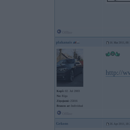
Offline
plakanais
16. Mar 2011, 08:
http://
Kopš:
02. Jul 2003
No:
Rīga
Ziņojumi:
25816
Braucu ar:
Individual
Offline
Gekons
26. Apr 2011, 18: