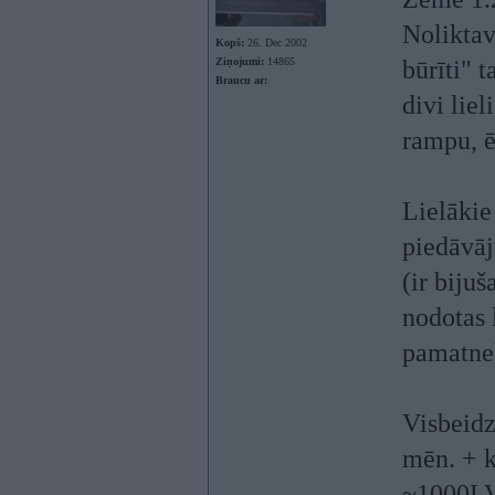
Noliktav
Kopš:
26. Dec 2002
Ziņojumi:
14865
būrīti" t
Braucu ar:
divi lie
rampu, ēr
Lielākie
piedāvāj
(ir biju
nodotas 
pamatne
Visbeid
mēn. + 
~1000LVL