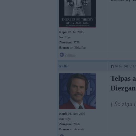
Kopš:
02. Jul 2005
No:
Rīga
Ziņojumi:
3738
Braucu ar:
Elektrību
Offline
traffic
20. Jun 2011, 18:
Telpas 
Diezgan
[ Šo ziņu 
Kopš:
04. Nov 2010
No:
Rīga
Ziņojumi:
2856
Braucu ar:
Ar muti