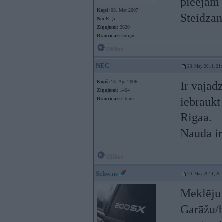
pieejam 
Kopš:
08. Mar 2007
Steidzam
No:
Rīga
Ziņojumi:
2620
Braucu ar:
kūtiņu
Offline
NEC
23. May 2011, 21
Kopš:
13. Apr 2006
Ir vajad
Ziņojumi:
1464
iebraukt
Braucu ar:
cibiņu
Rigaa.
Nauda ir
Offline
Schwins
24. May 2011, 20
Meklēju 
Garāžu/b