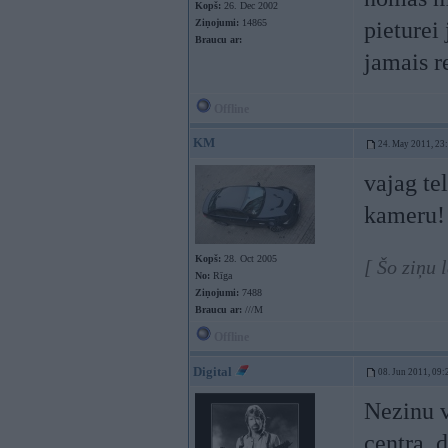
Kopš:
26. Dec 2002
Ziņojumi:
14865
pieturei 
Braucu ar:
jamais r
Offline
KM
24. May 2011, 23
vajag te
kameru!
Kopš:
28. Oct 2005
[ Šo ziņu
No:
Rīga
Ziņojumi:
7488
Braucu ar:
///M
Offline
Digital
08. Jun 2011, 09:
Nezinu v
centra, 