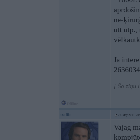
aprdošin
ne-ķirur
utt utp.
vēlkaut
Ja inter
2636034
[ Šo ziņu 
Offline
traffic
24. May 2011, 20
Vajag ma
kompjūt