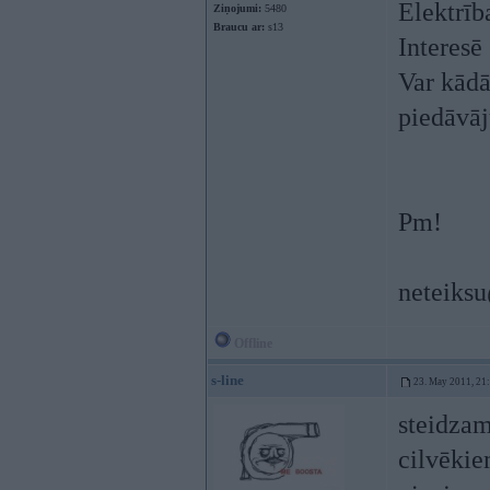
Elektrīb
Ziņojumi:
5480
Braucu ar:
s13
Interesē
Var kādā 
piedāvā
Pm!
neteiks
Offline
s-line
23. May 2011, 21
steidzam
cilvēkie