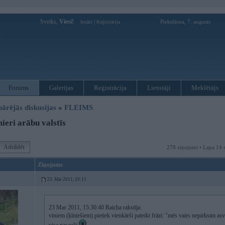
Sveiks,
Viesi!
|
Piektdiena, 7. augusts
Ienākt
Reģistrācija
Forums
Galerijas
Reģistrācija
Lietotāji
Meklētājs
pārējās diskusijas
»
FLEIMS
eri arābu valstīs
Atbildēt
278 ziņojumi • Lapa 14 
Ziņojums
23. Mar 2011, 19:11
23 Mar 2011, 15:30:40 Raicha rakstīja:
viniem (ķīniešiem) pietiek vienkārši pateikt frāzi: "mēs vairs nepirksim asv