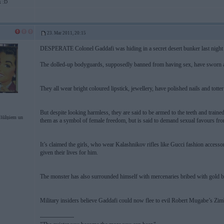
x :D
23. Mar 2011, 20:15
DESPERATE Colonel Gaddafi was hiding in a secret desert bunker last night 
The dolled-up bodyguards, supposedly banned from having sex, have sworn an 
They all wear bright coloured lipstick, jewellery, have polished nails and totte
But despite looking harmless, they are said to be armed to the teeth and train
lūžņiem un
them as a symbol of female freedom, but is said to demand sexual favours fr
It’s claimed the girls, who wear Kalashnikov rifles like Gucci fashion accesso
given their lives for him.
The monster has also surrounded himself with mercenaries bribed with gold b
Military insiders believe Gaddafi could now flee to evil Robert Mugabe’s Zi
-----------------