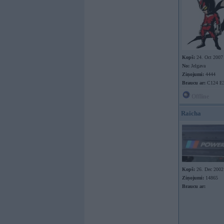
Kopš:
24. Oct 2007
No:
Jelgava
Ziņojumi:
4444
Braucu ar:
C124 E
Offline
Raicha
Kopš:
26. Dec 2002
Ziņojumi:
14865
Braucu ar: