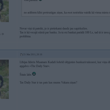
visa pasaulē
no arābiem klīst pretrunīgas ziņas, ka esot notriekta vairāk kā viena miera
Nevar viņi tā pateikt, jo ir pietiekami daudz jau sapirkušies.
Tas ir kā vecajā stāstā par banku. Ja tu esi bankai parādā 100 Ls, tad tā ir tava 
x :D
problēma.
23. Mar 2011, 20:10
Lībijas līderis Muamars Kadafi šobrīd slēpjoties bunkurā tuksnesī, kur viņu d
apgalvo «The Daily Star».
Šitais labs
Tas Daily Star ir tas pats kas mums Vakara ziņas?