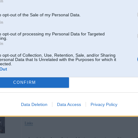
In
drusku atsit buša vervelēšanu irākas sakarā
o opt-out of the Sale of my Personal Data.
scenaarijs jau tas pats gandriizvai. ne???
In
320
to opt-out of processing my Personal Data for Targeted
ing.
In
23. Mar 2011, 21:22
o opt-out of Collection, Use, Retention, Sale, and/or Sharing
es arī gribētu lai mani apsargā 40 jaunavas
ersonal Data that Is Unrelated with the Purposes for which it
lected.
Out
CONFIRM
Data Deletion
Data Access
Privacy Policy
24. Mar 2011, 20:01
shitas chalis, liekas, vispraatiigaak skaidro "kaapeec" shmuciite saakaas
Links