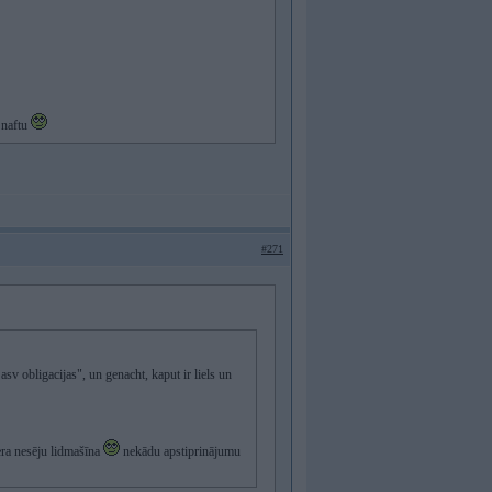
 naftu
#271
asv obligacijas", un genacht, kaput ir liels un
iera nesēju lidmašīna
nekādu apstiprinājumu