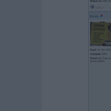
Braucu ar:
530i wr
Offline
Dzvile
Kopš:
19. Dec 2005
Ziņojumi:
5863
Braucu ar:
Čupu ar 
diviem BMW.