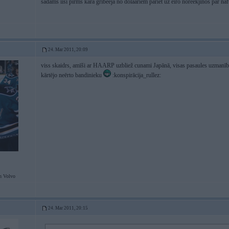
sadams iisi pirms kara gribeeja no dolaariem pariet uz eiro noreekjinos par na
24. Mar 2011, 20:09
viss skaidrs, amīši ar HAARP uzbliež cunami Japānā, visas pasaules uzmanība 
kārtējo neērto bandinieku
:konspirācija_rullez:
n Volvo
24. Mar 2011, 20:15