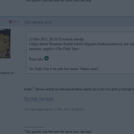
"The quieter you become the more you can hear."
23. Mar 2011, 20:16
23 Mar 2011, 20:10:35 tomick rakstīja:
Lībijas līderis Muamars Kadafi šobrīd slēpjoties bunkurā tuksnesī, kur viņ
jaunavas, apgalvo «The Daily Star».
Šitais labs
Tas Daily Star ir tas pats kas mums Vakara ziņas?
lūžņiem un
Iznāk 7 dienas nedeļā un tāda pusdzeltena lapele jau ir,bet visi pērk jo trešajā l
The Daily Star boobs
[ Šo ziņu laboja Dzvile, 23 Mar 2011, 20:18:56 ]
-----------------
"The quieter you become the more you can hear."