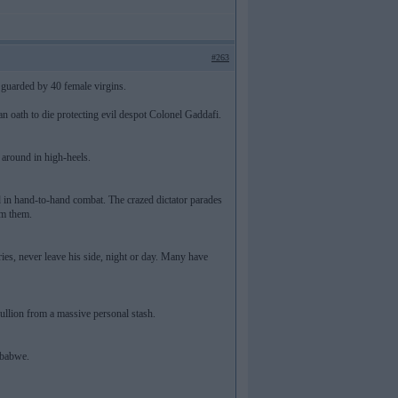
#263
guarded by 40 female virgins.
oath to die protecting evil despot Colonel Gaddafi.
r around in high-heels.
ed in hand-to-hand combat. The crazed dictator parades
om them.
ries, never leave his side, night or day. Many have
ullion from a massive personal stash.
mbabwe.