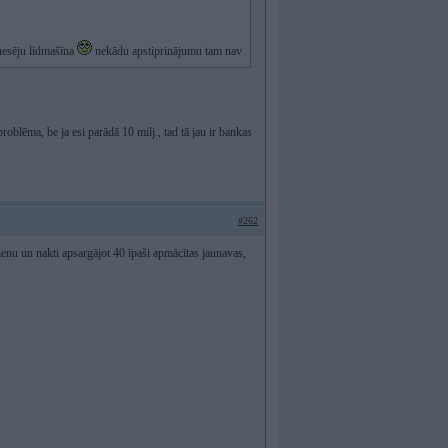
 nesēju lidmašīna
nekādu apstiprinājumu tam nav
problēma, be ja esi parādā 10 milj., tad tā jau ir bankas
#262
ienu un nakti apsargājot 40 īpaši apmācītas jaunavas,