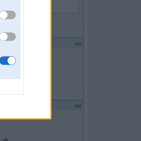
#267
#268