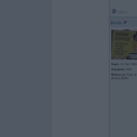
Offline
Dzvile
Kopš:
19. Dec 2005
Ziņojumi:
5863
Braucu ar:
Čupu ar 
diviem BMW.