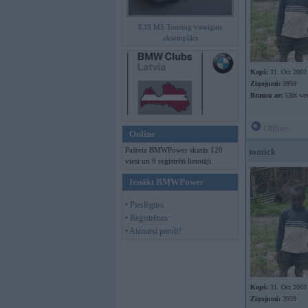
E39 M5 Touring vienīgais
eksemplārs
Kopš:
31. Oct 2003
Ziņojumi:
3959
Braucu ar:
530i wr
Offline
Online
Pašreiz BMWPower skatās 120
tomick
viesi un 9 reģistrēti lietotāji.
Ienākt BMWPower
• Pieslēgties
• Reģistrēties
• Aizmirsi paroli?
Kopš:
31. Oct 2003
Ziņojumi:
3959