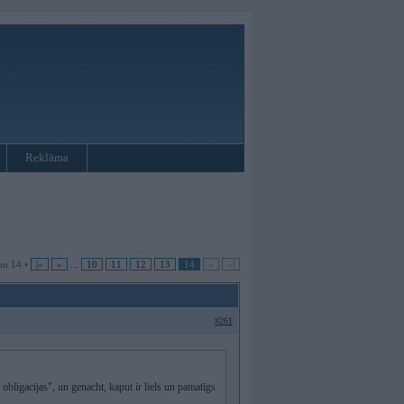
Reklāma
no 14 •
|«
«
...
10
11
12
13
14
»
»|
#261
 obligacijas", un genacht, kaput ir liels un pamatīgs