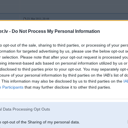
23. Mar 2011, 20:44
nabaga gadafī
.lv -
Do Not Process My Personal Information
visur viņš ir evil dictator.
to opt-out of the sale, sharing to third parties, or processing of your per
formation for targeted advertising by us, please use the below opt-out s
drusku atsit buša vervelēšanu irākas sakarā
r selection. Please note that after your opt-out request is processed y
eing interest-based ads based on personal information utilized by us or
disclosed to third parties prior to your opt-out. You may separately opt-
losure of your personal information by third parties on the IAB’s list of
. This information may also be disclosed by us to third parties on the
IA
Participants
that may further disclose it to other third parties.
23. Mar 2011, 20:46
23 Mar 2011, 20:44:58 Ugunsdzesejs rakstīja:
l Data Processing Opt Outs
nabaga gadafī
visur viņš ir evil dictator.
o opt-out of the Sharing of my personal data.