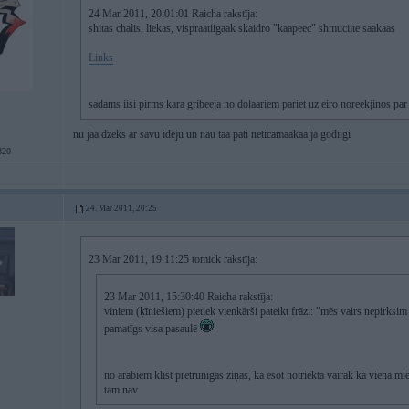
24 Mar 2011, 20:01:01 Raicha rakstīja:
shitas chalis, liekas, vispraatiigaak skaidro "kaapeec" shmuciite saakaas
Links
sadams iisi pirms kara gribeeja no dolaariem pariet uz eiro noreekjinos par
nu jaa dzeks ar savu ideju un nau taa pati neticamaakaa ja godiigi
320
24. Mar 2011, 20:25
23 Mar 2011, 19:11:25 tomick rakstīja:
23 Mar 2011, 15:30:40 Raicha rakstīja:
viniem (ķīniešiem) pietiek vienkārši pateikt frāzi: "mēs vairs nepirksim 
pamatīgs visa pasaulē
no arābiem klīst pretrunīgas ziņas, ka esot notriekta vairāk kā viena m
tam nav