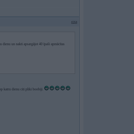
#264
u dienu un nakti apsargājot 40 īpaši apmācītas
pp katru dienu citi pliki boobiji.