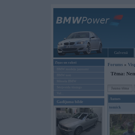
Galvenā
Ziņas un raksti
Forums
»
Vis
BMW modeļu jaunumi
Tēma: Nemi
BMW testi
Mēneša BMW
Sērijveida tūnings
Jauna tēma
Vel...
Autors
Gadījuma bilde
tomick