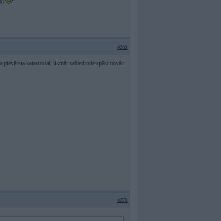
ftu
#269
pievērsta katastrofai, tikmēr sabiedrotie spēki novāc
#270