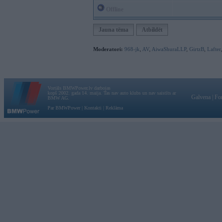
Offline
Jauna tēma
Atbildēt
Moderatori:
968-jk
,
AV
,
AiwaShuraLLP
,
GirtzB
,
Lafter
Vortāls BMWPower.lv darbojas
kopš 2002. gada 14. maija. Tas nav auto klubs un nav saistīts ar
Galvena
|
Fo
BMW AG.
Par BMWPower
|
Kontakti
|
Reklāma