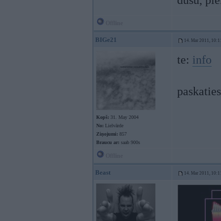
dūšu, pi
Offline
BIGe21
14. Mar 2011, 10:1
te:
info
paskaties
Kopš:
31. May 2004
No:
Lielvārde
Ziņojumi:
857
Braucu ar:
saab 900s
Offline
Beast
14. Mar 2011, 10:1