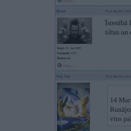
Offline
Beast
14. Mar 2011, 10:0
Īstenībā
tiltus un
Kopš:
23. Jan 2009
Ziņojumi:
1472
Braucu ar:
Offline
Naf_Naf
14. Mar 2011, 10:0
14 Mar 
Runājot
vīns pa