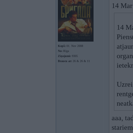
14 Mar 
14 Ma
Piens
atjau
Kopš:
01. Nov 2008
No:
Rīga
organ
Ziņojumi:
9305
Braucu ar:
26 & 26 & 11
ietek
Uzrei
rentg
neatk
aaa, ta
stariem