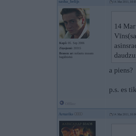
sasha_belijs
14. Mar 2011, 10:0
14 Mar 
Vīns(sa
Kopš:
05. Sep 2006
asinsra
Ziņojumi:
20315
daudzum
Braucu ar:
nošautu musaru
bagāžniekā
a piens?
p.s. es t
Offline
Arturiks
14. Mar 2011, 10:0