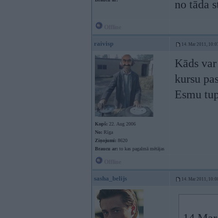
no tāda s
Offline
raivisp
14. Mar 2011, 10:0
Kāds var 
kursu pas
Esmu tup
Kopš:
22. Aug 2006
No:
Rīga
Ziņojumi:
8620
Braucu ar:
to kas pagalmā mētājas
Offline
sasha_belijs
14. Mar 2011, 10:0