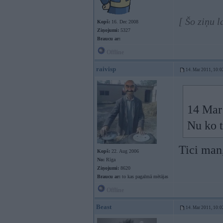
[ Šo ziņu 
Kopš:
16. Dec 2008
Ziņojumi:
5327
Braucu ar:
Offline
raivisp
14. Mar 2011, 10:0
14 Mar 
Nu ko t
Tici man
Kopš:
22. Aug 2006
No:
Rīga
Ziņojumi:
8620
Braucu ar:
to kas pagalmā mētājas
Offline
Beast
14. Mar 2011, 10:0