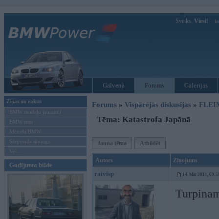
Sveiks,
Viesi!
Ie
Galvenā
Forums
Galerijas
Ziņas un raksti
Forums
»
Vispārējās diskusijas
»
FLEI
BMW modeļu jaunumi
Tēma: Katastrofa Japānā
BMW testi
Mēneša BMW
Sērijveida tūnings
Jauna tēma
Atbildēt
Vel...
Autors
Ziņojums
Gadījuma bilde
raivisp
14. Mar 2011, 09:5
Turpinam