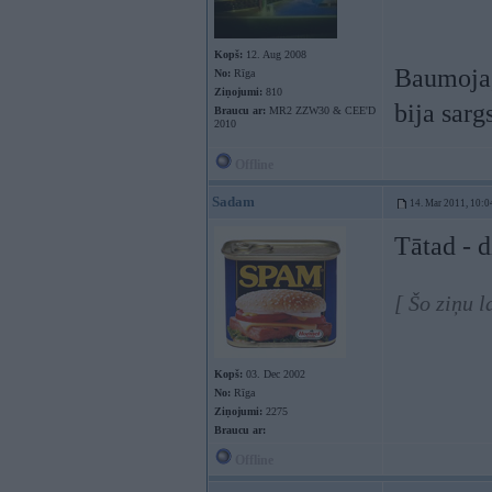
Kopš:
12. Aug 2008
Baumoja,
No:
Rīga
Ziņojumi:
810
bija sarg
Braucu ar:
MR2 ZZW30 & CEE'D
2010
Offline
Sadam
14. Mar 2011, 10:0
Tātad - d
[ Šo ziņu 
Kopš:
03. Dec 2002
No:
Rīga
Ziņojumi:
2275
Braucu ar:
Offline