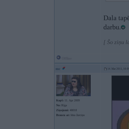
Dala tap
darbu.
[ Šo ziņu 
Offline
mc
14. Mar 2011, 10:0
Kopš:
11. Apr 2009
No:
Rīga
Ziņojumi:
48018
Braucu ar:
lēnu žurciņu