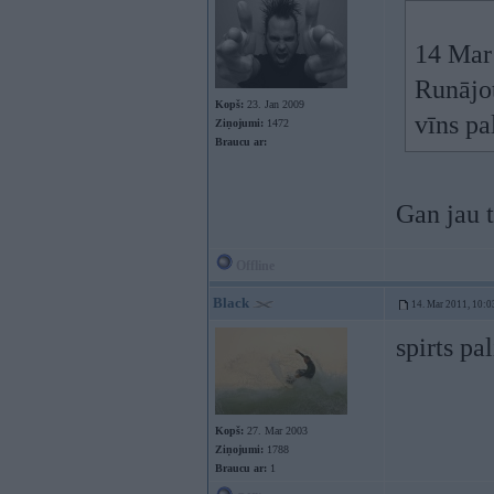
14 Mar 
Runājot
Kopš:
23. Jan 2009
vīns pa
Ziņojumi:
1472
Braucu ar:
Gan jau t
Offline
Black
14. Mar 2011, 10:0
spirts pa
Kopš:
27. Mar 2003
Ziņojumi:
1788
Braucu ar:
1