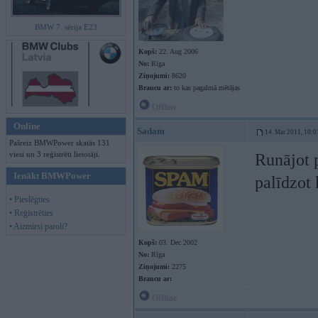
BMW 7. sērija E23
Kopš:
22. Aug 2006
No:
Rīga
Ziņojumi:
8620
Braucu ar:
to kas pagalmā mētājas
Offline
Online
Sadam
14. Mar 2011, 10:0
Pašreiz BMWPower skatās 131
viesi un 3 reģistrēti lietotāji.
Runājot p
Ienākt BMWPower
palīdzot 
• Pieslēgties
• Reģistrēties
• Aizmirsi paroli?
Kopš:
03. Dec 2002
No:
Rīga
Ziņojumi:
2275
Braucu ar:
Offline