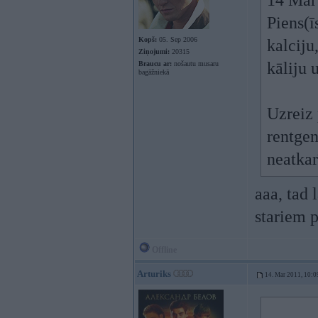
14 Mar 
Piens(ī
Kopš:
05. Sep 2006
kalciju
Ziņojumi:
20315
kāliju 
Braucu ar:
nošautu musaru
bagāžniekā
Uzreiz 
rentgen
neatkar
aaa, tad 
stariem 
Offline
Arturiks
14. Mar 2011, 10:0