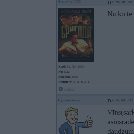
Arturiks
14. Mar 2011, 10:0
Nu ko te 
Kopš:
01. Nov 2008
No:
Rīga
Ziņojumi:
9305
Braucu ar:
26 & 26 & 11
Offline
Ugunsdzesejs
14. Mar 2011, 10:0
Vīns(sark
asinsrade
daudzums 