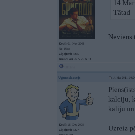
14 Mar 
Tātad -
Neviens t
Kopš:
01. Nov 2008
No:
Rīga
Ziņojumi:
9305
Braucu ar:
26 & 26 & 11
Offline
Ugunsdzesejs
14. Mar 2011, 10:0
Piens(īst
kalciju, 
kāliju un
Kopš:
16. Dec 2008
Uzreiz pē
Ziņojumi:
5327
Braucu ar: