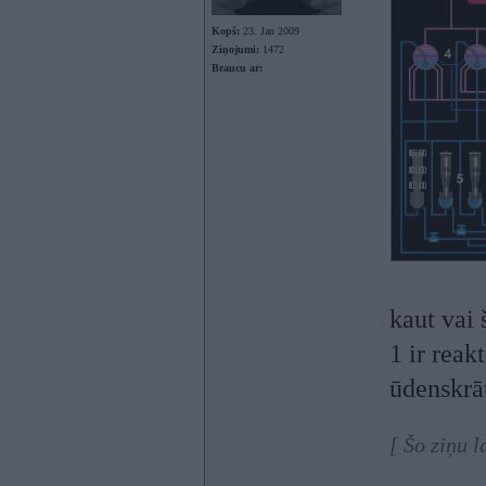
Kopš:
23. Jan 2009
Ziņojumi:
1472
Braucu ar:
kaut vai 
1 ir reak
ūdenskrā
[ Šo ziņu 