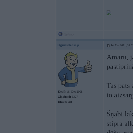
Offline
Ugunsdzesejs
14. Mar 2011, 10:0
Amaru, ja
pastiprin
Tas pats 
Kopš:
16. Dec 2008
to aizsar
Ziņojumi:
5327
Braucu ar:
Šņabi lak
stipra a