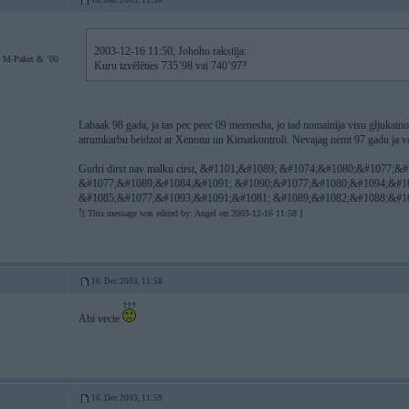
16. Dec 2003, 11:56
2003-12-16 11:50, Johoho rakstīja:
 M-Paket & ’00
Kuru izvēlēties 735’98 vai 740’97?
Labaak 98 gada, ja tas pec peec 09 meenesha, jo tad nomainija visu gljukaino
atrumkarbu beidzot ar Xenonu un Kimatkontroli. Nevajag nemt 97 gadu ja v
Gudri dirst nav malku cirst, &#1101;&#1089; &#1074;&#1080;&#1077;
&#1077;&#1089;&#1084;&#1091; &#1090;&#1077;&#1080;&#1094;&#10
&#1085;&#1077;&#1093;&#1091;&#1081; &#1089;&#1082;&#1088;&#10
!
[ This message was edited by: Angel on 2003-12-16 11:58 ]
16. Dec 2003, 11:58
Abi vecie
16. Dec 2003, 11:59