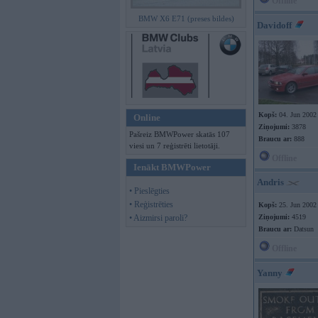
Offline
BMW X6 E71 (preses bildes)
Davidoff
Kopš:
04. Jun 2002
Online
Ziņojumi:
3878
Pašreiz BMWPower skatās 107
Braucu ar:
888
viesi un 7 reģistrēti lietotāji.
Offline
Ienākt BMWPower
Andris
• Pieslēgties
• Reģistrēties
Kopš:
25. Jun 2002
• Aizmirsi paroli?
Ziņojumi:
4519
Braucu ar:
Datsun
Offline
Yanny