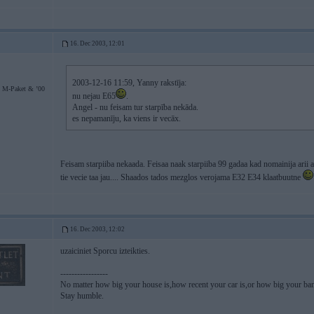
16. Dec 2003, 12:01
2003-12-16 11:59, Yanny rakstīja:
 M-Paket & ’00
nu nejau E65
.
Angel - nu feisam tur starpība nekāda.
es nepamanīju, ka viens ir vecāx.
Feisam starpiiba nekaada. Feisaa naak starpiiba 99 gadaa kad nomainija arii aa
tie vecie taa jau.... Shaados tados mezglos verojama E32 E34 klaatbuutne
16. Dec 2003, 12:02
uzaiciniet Sporcu izteikties.
-----------------
No matter how big your house is,how recent your car is,or how big your ban
Stay humble.