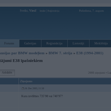
Sveiks,
Viesi!
|
Piektdiena, 7. augusts
Ienākt
Reģistrācija
Forums
Galerijas
Reģistrācija
Lietotāji
Meklētājs
kusijas par BMW modeļiem
»
BMW 7. sērija
»
E38 (1994-2001)
tājumi E38 īpašniekiem
Atbildēt
2666 ziņojumi • La
Ziņojums
16. Dec 2003, 11:50
Kuru izvēlēties 735’98 vai 740’97?