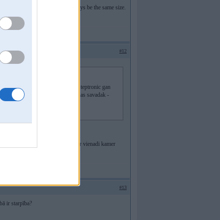
k account is. Our graves will always be the same size.
#12
giem ir 740 gan ar automatu gan Steptronic gan
 izmaksas tas pashas - bet ieskrienas savadak -
s un es zinu. Tas tik taa liekas ka ir vienadi kamer
#13
bā ir starpība?