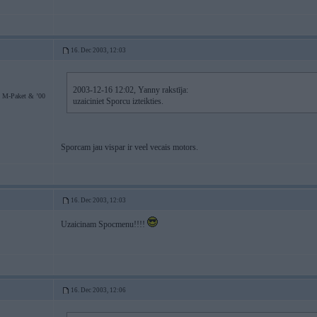
16. Dec 2003, 12:03
2003-12-16 12:02, Yanny rakstīja:
 M-Paket & ’00
uzaiciniet Sporcu izteikties.
Sporcam jau vispar ir veel vecais motors.
16. Dec 2003, 12:03
Uzaicinam Spocmenu!!!!
16. Dec 2003, 12:06