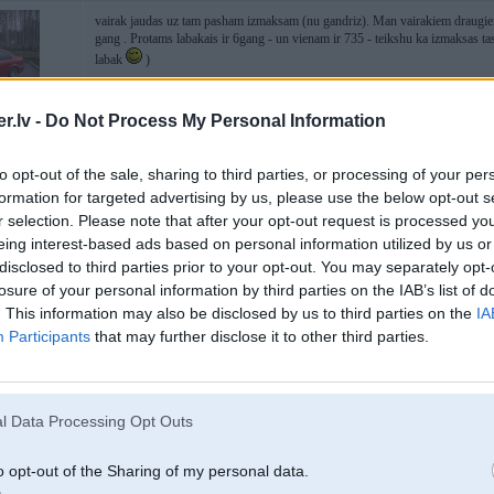
vairak jaudas uz tam pasham izmaksam (nu gandriz). Man vairakiem draugie
gang . Protams labakais ir 6gang - un vienam ir 735 - teikshu ka izmaksas ta
labak
)
-----------------
.lv -
Do Not Process My Personal Information
88888888
to opt-out of the sale, sharing to third parties, or processing of your per
formation for targeted advertising by us, please use the below opt-out s
r selection. Please note that after your opt-out request is processed y
16. Dec 2003, 11:59
eing interest-based ads based on personal information utilized by us or
disclosed to third parties prior to your opt-out. You may separately opt-
Ja abi vecie tad jau nu toch nav skirbas. tad jau labak 740 jo 3,5 naak bez v
bet nu za to 4,4. Riis jau mazaak protams 3,5 - kaa nekaa 1 L atskiriiba.
losure of your personal information by third parties on the IAB’s list of
 M-Paket & ’00
. This information may also be disclosed by us to third parties on the
IA
Participants
that may further disclose it to other third parties.
16. Dec 2003, 11:59
l Data Processing Opt Outs
nu nejau E65
.
Angel - nu feisam tur starpība nekāda.
es nepamanīju, ka viens ir vecāx.
o opt-out of the Sharing of my personal data.
-----------------