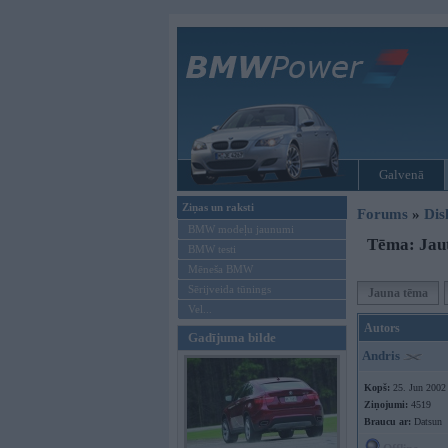
Galvenā
Ziņas un raksti
Forums
»
Dis
BMW modeļu jaunumi
Tēma: Jau
BMW testi
Mēneša BMW
Sērijveida tūnings
Jauna tēma
Vel...
Autors
Gadījuma bilde
Andris
Kopš:
25. Jun 2002
Ziņojumi:
4519
Braucu ar:
Datsun