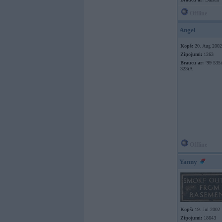
Offline
Angel
Kopš:
20. Aug 2002
Ziņojumi:
1263
Braucu ar:
’99 535i
323iA
Offline
Yanny
Kopš:
19. Jul 2002
Ziņojumi:
18643