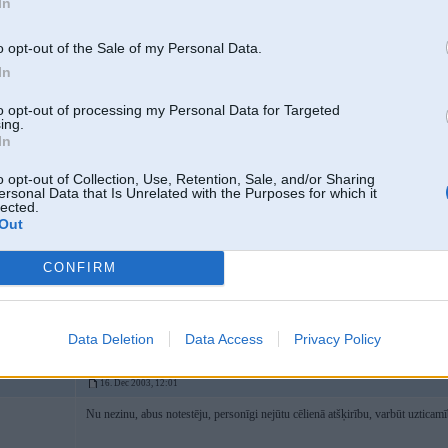
In
No matter how big your house is,how recent your car is,or how big your ban
Stay humble.
o opt-out of the Sale of my Personal Data.
In
16. Dec 2003, 12:00
to opt-out of processing my Personal Data for Targeted
ing.
In
2003-12-16 11:59, Batman-kamikadze rakstīja:
 M-Paket & ’00
vairak jaudas uz tam pasham izmaksam (nu gandriz). Man vairakiem drau
o opt-out of Collection, Use, Retention, Sale, and/or Sharing
ersonal Data that Is Unrelated with the Purposes for which it
manual 6 gang . Protams labakais ir 6gang - un vienam ir 735 - teikshu ka
lected.
(protams ka 740 labak
)
Out
CONFIRM
Batman nu tad ieperc 540 pac un tad redzesi kaa vinsh rij benzinu! Man ir biji
pasham nav.
Data Deletion
Data Access
Privacy Policy
16. Dec 2003, 12:01
Nu nezinu, abus notestēju, personīgi nejūtu cēlienā atšķirību, varbūt uzticamī