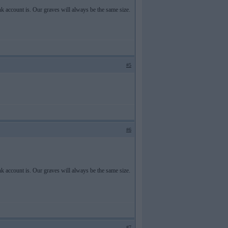
k account is. Our graves will always be the same size.
#5
#6
k account is. Our graves will always be the same size.
#7