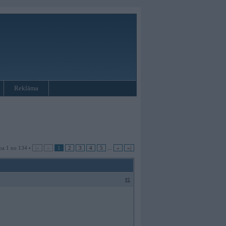
Reklāma
pa 1 no 134 •
|«
«
1
2
3
4
5
...
»
»|
#1