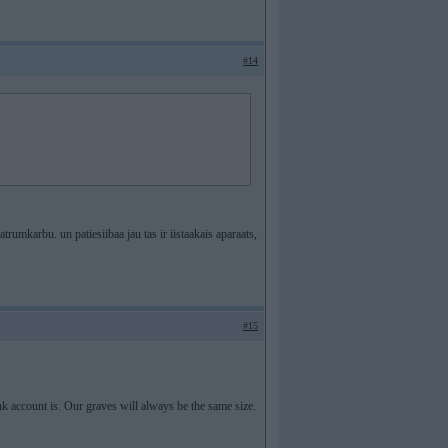
#14
trumkarbu. un patiesiibaa jau tas ir iistaakais aparaats,
#15
k account is. Our graves will always be the same size.