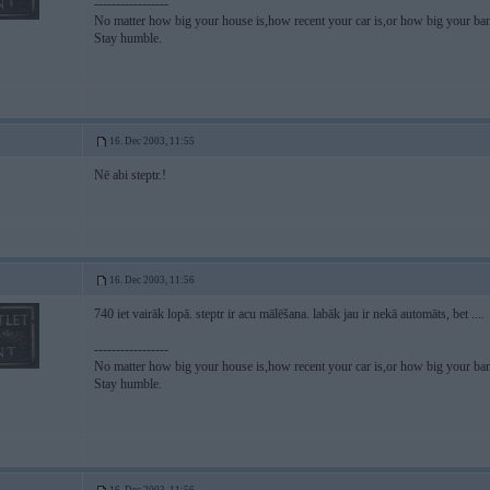
-----------------
No matter how big your house is,how recent your car is,or how big your ban
Stay humble.
16. Dec 2003, 11:55
Nē abi steptr.!
16. Dec 2003, 11:56
740 iet vairāk lopā. steptr ir acu mālēšana. labāk jau ir nekā automāts, bet ....
-----------------
No matter how big your house is,how recent your car is,or how big your ban
Stay humble.