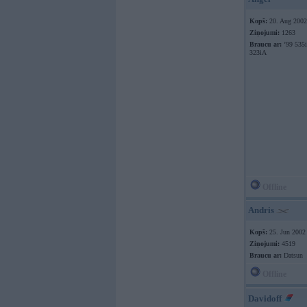
Kopš:
20. Aug 2002
Ziņojumi:
1263
Braucu ar:
’99 535i
323iA
Offline
Andris
Kopš:
25. Jun 2002
Ziņojumi:
4519
Braucu ar:
Datsun
Offline
Davidoff