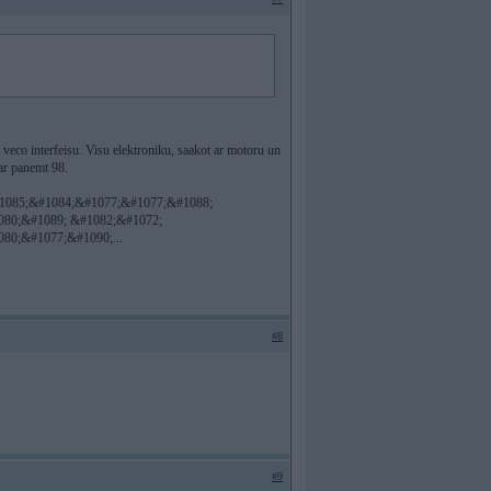
 veco interfeisu. Visu elektroniku, saakot ar motoru un
ar panemt 98.
&#1085;&#1084;&#1077;&#1077;&#1088;
80;&#1089; &#1082;&#1072;
80;&#1077;&#1090;...
#8
#9