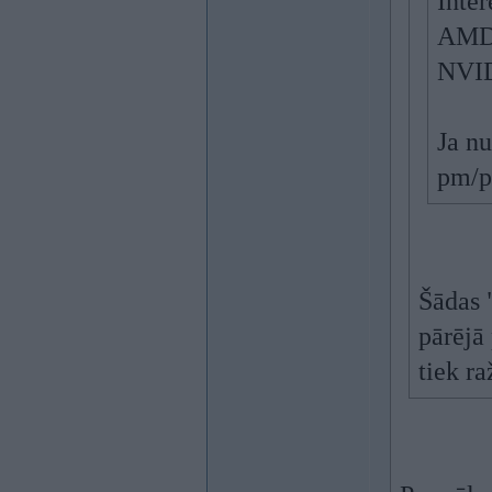
Inter
AMD
NVI
Ja n
pm/p
Šādas 
pārējā
tiek r