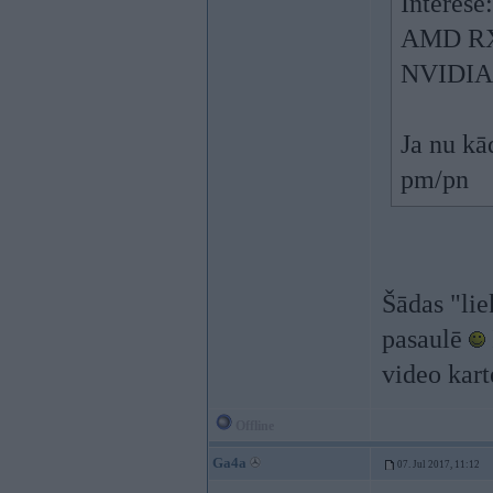
Interesē:
AMD RX
NVIDIA
Ja nu kā
pm/pn
Šādas "lie
pasaulē
video kar
Offline
Ga4a
07. Jul 2017, 11:12