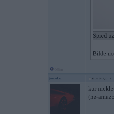
Spied uz
Bilde no
Offline
jancuksz
10. Jul 2017, 13:18
kur meklēt
(ne-amazo