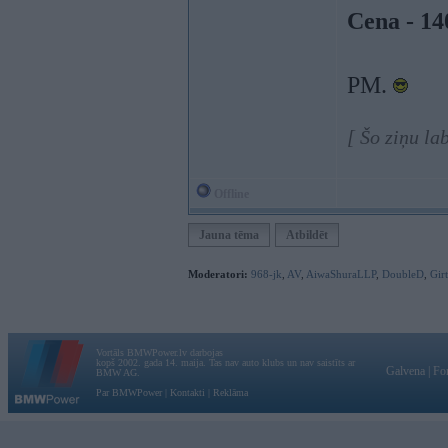
Cena - 1
PM.
[ Šo ziņu la
Offline
Jauna tēma
Atbildēt
Moderatori:
968-jk
,
AV
,
AiwaShuraLLP
,
DoubleD
,
Gir
Vortāls BMWPower.lv darbojas
kopš 2002. gada 14. maija. Tas nav auto klubs un nav saistīts ar
Galvena
|
Fo
BMW AG.
Par BMWPower
|
Kontakti
|
Reklāma