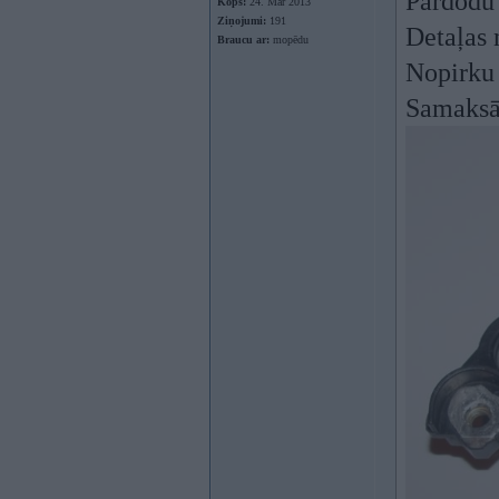
Pārdodu 
Kopš:
24. Mar 2013
Ziņojumi:
191
Detaļas 
Braucu ar:
mopēdu
Nopirku 
Samaksāj