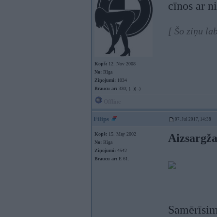
cīnos ar 
[ Šo ziņu la
Kopš:
12. Nov 2008
No:
Rīga
Ziņojumi:
1034
Braucu ar:
330; (. )( .)
Offline
Filips
07. Jul 2017, 14:38
Kopš:
15. May 2002
Aizsargža
No:
Rīga
Ziņojumi:
4542
Braucu ar:
E 61.
Samērīsim