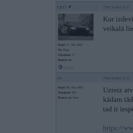
CP17
07. Jul 2017, 21:17
Kur izdevī
veikalā li
Kopš:
17. Dec 2002
No:
Rīga
Ziņojumi:
17
Braucu ar:
Offline
wl
08. Jul 2017, 12:15
Kopš:
08. Mar 2009
Uzreiz atv
Ziņojumi:
816
kādam tād
Braucu ar:
bmw
tad ir iesp
https://ww