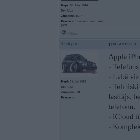
Kopš:
09. May 2014
No:
Rīga
Ziņojumi:
1687
Braucu ar:
ziemas miskasti visu
gadu
Offline
Hooligan
10. Jul 2017, 15:34
Apple iPh
- Telefons 
- Labā viz
Kopš:
31. Jul 2012
- Tehniski
No:
Rīga
Ziņojumi:
581
lasītājs, 
Braucu ar:
telefonu.
- iCloud t
- Komplekt