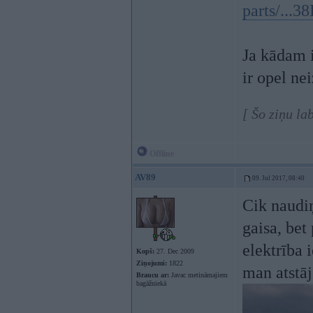
parts/...
Ja kādam in
ir opel n
[ Šo ziņu la
Offline
AV89
09. Jul 2017, 08:40
Cik naudiņ
gaisa, bet
elektrība i
Kopš:
27. Dec 2009
Ziņojumi:
1822
man atstāj
Braucu ar:
Javac metināmajiem
bagāžniekā