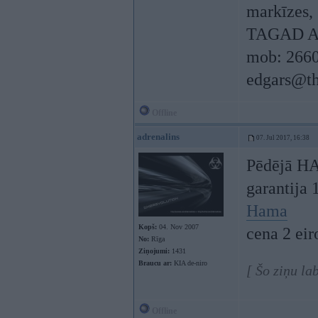
markīzes, s
TAGAD A
mob: 266
edgars@th
Offline
adrenalins
07. Jul 2017, 16:38
Pēdējā H
garantija 
Hama
Kopš:
04. Nov 2007
cena 2 eir
No:
Rīga
Ziņojumi:
1431
Braucu ar:
KIA de-niro
[ Šo ziņu la
Offline