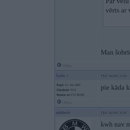
Par vēlu
vērts ar
Man šobrīd
Offline
Ga4a
07. Jul 2017, 12:50
Kopš:
13. Jun 2003
pie kāda 
Ziņojumi:
4113
Braucu ar:
F15 M50D
Offline
miklucis
07. Jul 2017, 12:59
kwh nav 