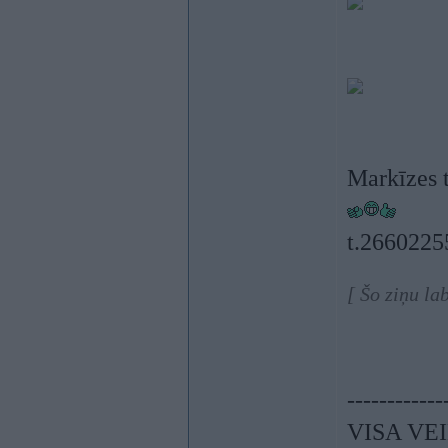
Markīzes 
t.2660225
[ Šo ziņu la
------------
VISA VEI