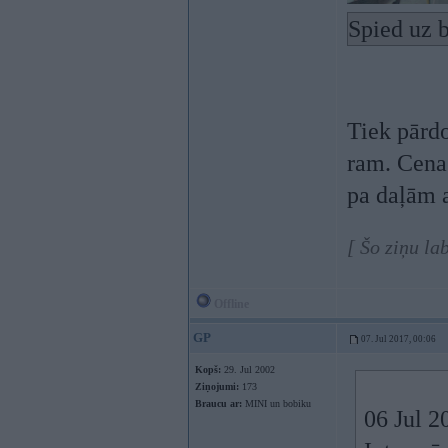
Spied uz b
Tiek pār
ram. Cena?
pa daļām a
[ Šo ziņu la
Offline
GP
07. Jul 2017, 00:06
Kopš:
29. Jul 2002
Ziņojumi:
173
Braucu ar:
MINI un bobiku
06 Jul 2