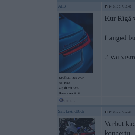
ATB
10. Jul 2017, 10:02
Kur Rīgā v
flanged bu
? Vai vism
Kopš:
21. Sep 2009
No:
Rīga
Ziņojumi:
5356
Braucu ar:
♛ ♛
Offline
SmokeAndRide
10. Jul 2017, 12:24
Varbut ka
koncertu 