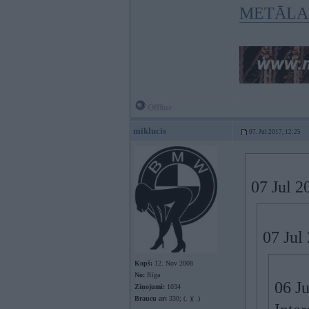
METĀLA
Offline
miklucis
07. Jul 2017, 12:25
07 Jul 2
07 Jul
Kopš:
12. Nov 2008
No:
Rīga
06 J
Ziņojumi:
1034
Braucu ar:
330; (. )( .)