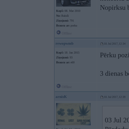
Nopirksu b
Kopš:
08. Mar 2010
No:
Baloži
Ziņojumi:
791
Braucu ar:
porku
Offline
rewopwmb
10. Jul 2017, 12:34
Kopš:
18. Jan 2015
Pērku pozi
Ziņojumi:
93
Braucu ar:
e60
3 dienas b
Offline
arnisK
10. Jul 2017, 12:39
03 Jul 2