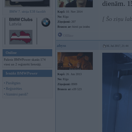
dienām. 15
BMW 7. sērija E38 facelift
Kopš:
10. Nov 2014
No:
Rīga
[ Šo ziņu la
Ziņojumi:
207
Braucu ar:
birsti pa istabu
Offline
abyss
06. Jul 2017, 21:44
Online
Pašreiz BMWPower skatās 174
viesi un 2 reģistrēti lietotāji.
Ienākt BMWPower
Kopš:
26. Jun 2013
No:
Rīga
• Pieslēgties
Ziņojumi:
8909
• Reģistrēties
Braucu ar:
e39 523
• Aizmirsi paroli?