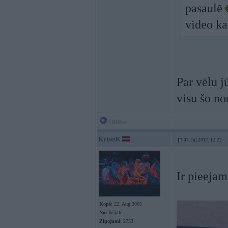
pasaulē
video ka
Par vēlu j
visu šo no
Offline
KristsK
07. Jul 2017, 12:22
Ir pieejam
Kopš:
22. Aug 2005
No:
Ikšķile
Ziņojumi:
2753