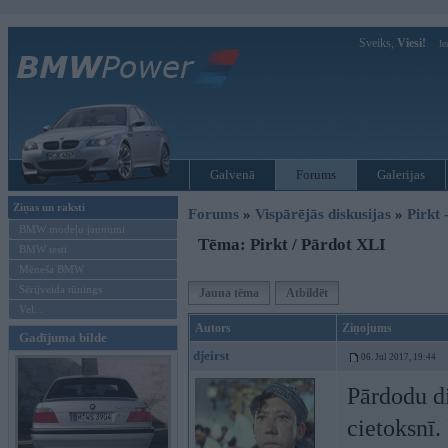
Sveiks,
Viesi!
Ie
Galvenā
Forums
Galerijas
Ziņas un raksti
Forums
»
Vispārējās diskusijas
»
Pirkt 
BMW modeļu jaunumi
Tēma: Pirkt / Pārdot XLI
BMW testi
Mēneša BMW
Sērijveida tūnings
Jauna tēma
Atbildēt
Vel...
Autors
Ziņojums
Gadījuma bilde
djeirst
06. Jul 2017, 19:44
Pārdodu di
cietoksnī.