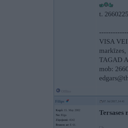
t. 266022
------------
VISA VEI
markīzes, s
TAGAD A
mob: 266
edgars@th
Offline
Filips
07. Jul 2017, 14:41
Kopš:
15. May 2002
Tersases m
No:
Rīga
Ziņojumi:
4542
Braucu ar:
E 61.