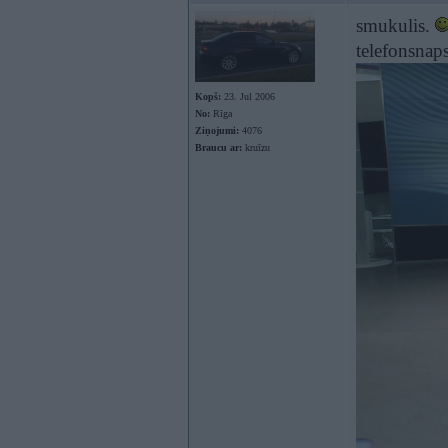
smukulis.
telefonsnap
Kopš:
23. Jul 2006
No:
Rīga
Ziņojumi:
4076
Braucu ar:
kruīzu