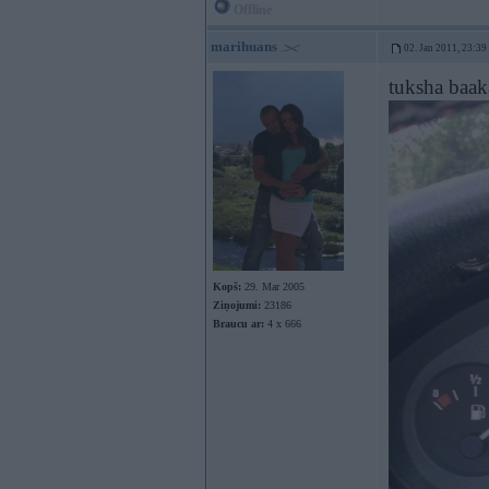
Offline
marihuans
02. Jan 2011, 23:39
tuksha baa
Kopš:
29. Mar 2005
Ziņojumi:
23186
Braucu ar:
4 x 666