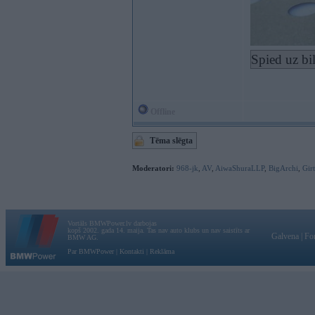
Spied uz bi
Offline
Tēma slēgta
Moderatori:
968-jk
,
AV
,
AiwaShuraLLP
,
BigArchi
,
Gir
Vortāls BMWPower.lv darbojas
kopš 2002. gada 14. maija. Tas nav auto klubs un nav saistīts ar
Galvena
|
Fo
BMW AG.
Par BMWPower
|
Kontakti
|
Reklāma