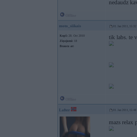
nedaudz kav
Offline
moto_siikais
01. Jan 2011, 15:32
Kopš:
28. Oct 2010
tik labs. te 
Ziņojumi:
18
Braucu ar:
Offline
Lafter
01. Jan 2011, 15:48
mazs relax 