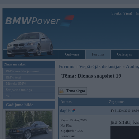
Sveiks,
Viesi!
Ie
Galvenā
Forums
Galerijas
Ziņas un raksti
Forums
»
Vispārējās diskusijas
»
Audio,
BMW modeļu jaunumi
Tēma: Dienas snapshot 19
BMW testi
Mēneša BMW
Sērijveida tūnings
Tēma slēgta
Vel...
Autors
Ziņojums
Gadījuma bilde
daplis
31. Dec 2010, 19:50
Kopš:
19. Aug 2009
jau shauj k
No:
Rīga
Ziņojumi:
46276
Braucu ar: