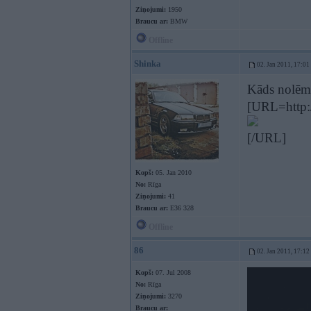
Ziņojumi:
1950
Braucu ar:
BMW
Offline
Shinka
02. Jan 2011, 17:01
Kāds nolēmi
[URL=http://
[/URL]
Kopš:
05. Jan 2010
No:
Rīga
Ziņojumi:
41
Braucu ar:
E36 328
Offline
86
02. Jan 2011, 17:12
Kopš:
07. Jul 2008
No:
Rīga
Ziņojumi:
3270
Braucu ar: