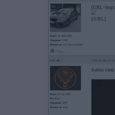
[URL=http:
[/URL]
Kopš:
28. Mar 2008
Ziņojumi:
1538
Braucu ar:
two turbo on board
Offline
artc
02. Jan 2011, 17:38
Salūta vietā
Kopš:
23. Jul 2005
No:
Rīga
Ziņojumi:
2954
Braucu ar:
muti