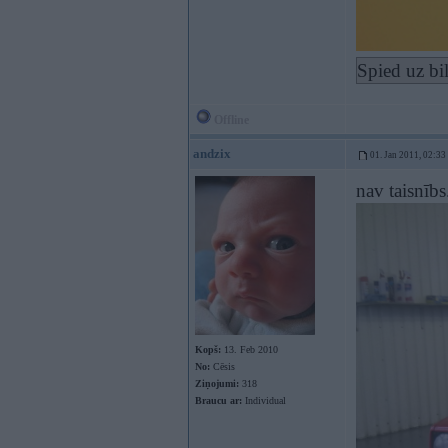
Spied uz bi
Offline
andzix
01. Jan 2011, 02:33
nav taisnībs
Kopš:
13. Feb 2010
No:
Cēsis
Ziņojumi:
318
Braucu ar:
Individual