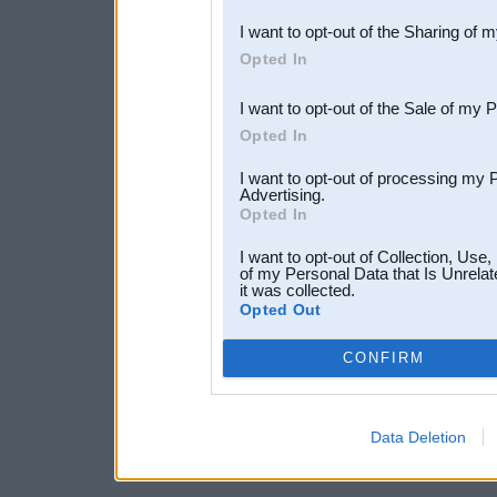
also be disclosed by us to 
I want to opt-out of the Sharing of 
Downstream Participants
th
Opted In
third parties.
I want to opt-out of the Sale of my 
Opted In
I want to opt-out of processing my 
Advertising.
Opted In
I want to opt-out of Collection, Use
of my Personal Data that Is Unrelat
it was collected.
Opted Out
CONFIRM
Data Deletion