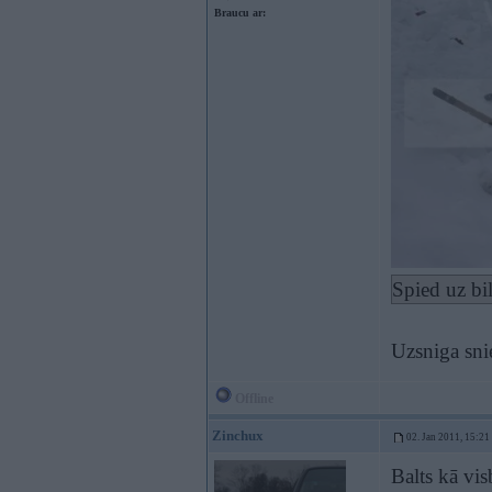
Braucu ar:
Spied uz bi
Uzsniga sni
Offline
Zinchux
02. Jan 2011, 15:21
Balts kā vis