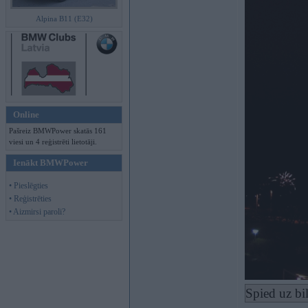
Alpina B11 (E32)
Online
Pašreiz BMWPower skatās 161
viesi un 4 reģistrēti lietotāji.
Ienākt BMWPower
• Pieslēgties
• Reģistrēties
• Aizmirsi paroli?
Spied uz bi