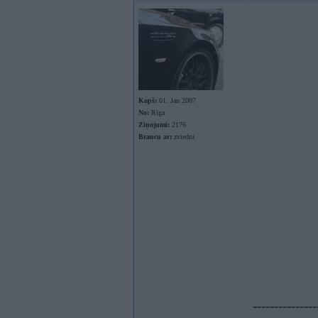
Kopš:
01. Jan 2007
No:
Rīga
Ziņojumi:
2176
Braucu ar:
zviedru
---------------