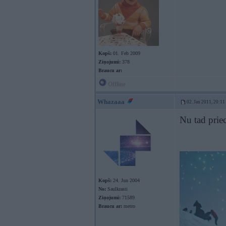
Kopš:
01. Feb 2009
Ziņojumi:
378
Braucu ar:
Offline
Whazaaa
02. Jan 2011, 20:11
Nu tad prie
Kopš:
24. Jun 2004
No:
Saulkrasti
Ziņojumi:
71589
Braucu ar:
metro