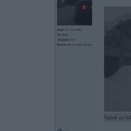
Kopš:
18. Feb 2006
No:
Rīga
Ziņojumi:
814
Braucu ar:
un reizēm arī bez.
Spied uz bi