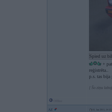
Spied uz bi
+ pat
reģistrēta..
p.s. tas bij
[ Šo ziņu labo
Offline
AZ
01. Jan 2011, 14:13