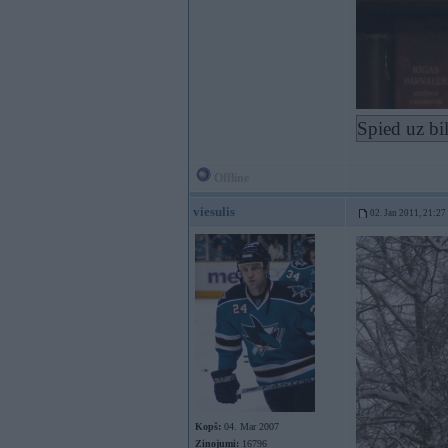
Spied uz bi
Offline
viesulis
02. Jan 2011, 21:27
Kopš:
04. Mar 2007
Ziņojumi:
16796