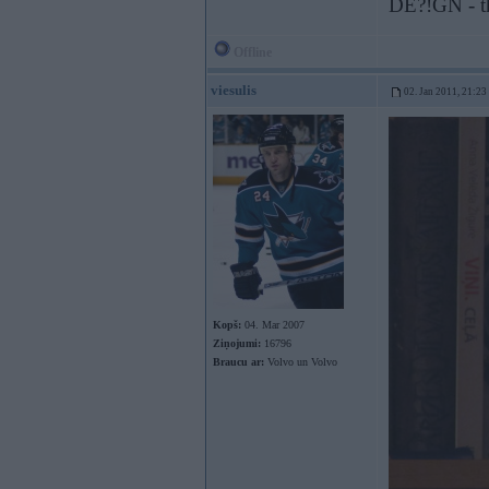
DE?!GN - th
Offline
viesulis
02. Jan 2011, 21:23
Kopš:
04. Mar 2007
Ziņojumi:
16796
Braucu ar:
Volvo un Volvo