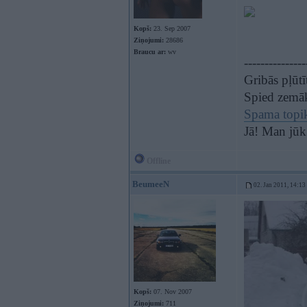
Kopš:
23. Sep 2007
Ziņojumi:
28686
Braucu ar:
wv
---------------
Gribās pļūt
Spied zemā
Spama topi
Jā! Man jūk
Offline
BeumeeN
02. Jan 2011, 14:13
Kopš:
07. Nov 2007
Ziņojumi:
711