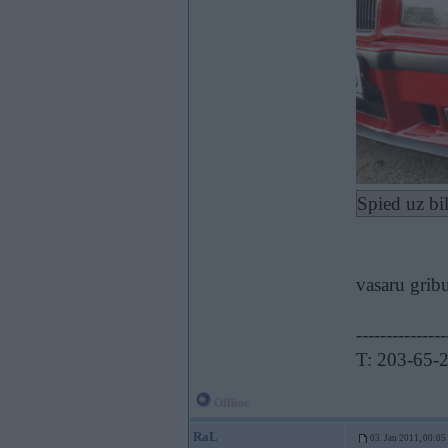
Spied uz bi
vasaru grib
---------------
T: 203-65-
Offline
RaL
03. Jan 2011, 00:05