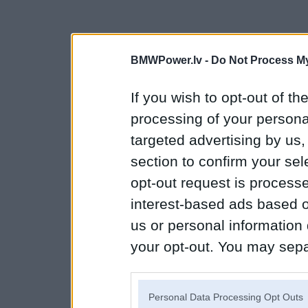
BMWPower.lv -
Do Not Process My
If you wish to opt-out of the
processing of your personal
targeted advertising by us
section to confirm your sel
opt-out request is proces
interest-based ads based o
us or personal information d
your opt-out. You may separ
disclosure of your personal
IAB’s list of downstream pa
Personal Data Processing Opt Outs