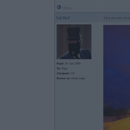
Offline
VaLDeZ
31. Dec 2010, 23:19
Kopš:
20. Apr 2009
No:
Rīga
Ziņojumi:
174
Braucu ar:
citiem kopā