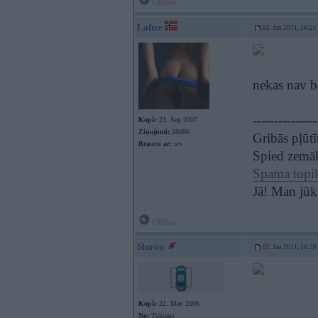
Offline
Lafter
02. Jan 2011, 16:21
nekas nav b
---------------
Kopš:
23. Sep 2007
Ziņojumi:
28686
Gribās pļūt
Braucu ar:
wv
Spied zemā
Spama topi
Jā! Man jūk
Offline
Shtroo
02. Jan 2011, 16:30
Kopš:
22. May 2006
No:
Tukums