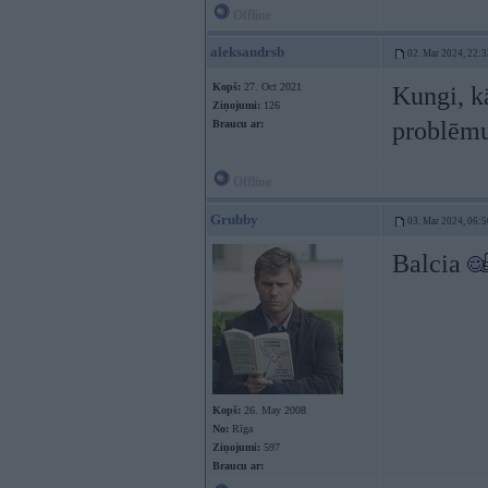
Offline
aleksandrsb
02. Mar 2024, 22:3
Kopš:
27. Oct 2021
Kungi, kā
Ziņojumi:
126
problēmu 
Braucu ar:
Offline
Grubby
03. Mar 2024, 06:5
Balcia
Kopš:
26. May 2008
No:
Rīga
Ziņojumi:
597
Braucu ar: