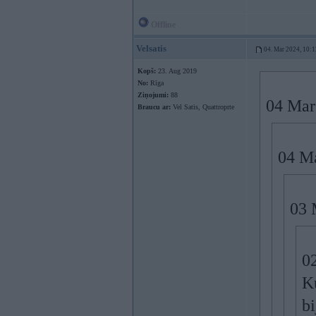
Offline
Velsatis
04. Mar 2024, 10:1
Kopš:
23. Aug 2019
No:
Rīga
Ziņojumi:
88
04 Mar
Braucu ar:
Vel Satis, Quattroprte
04 M
03 
0
Ku
bi