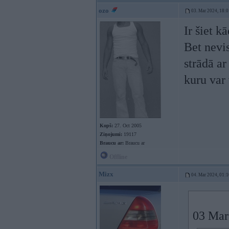
ozo
03. Mar 2024, 18:0
Ir šiet k
Bet nevis
strādā ar
kuru var
Kopš:
27. Oct 2005
Ziņojumi:
19117
Braucu ar:
Braucu ar
Offline
Mizx
04. Mar 2024, 01:1
03 Mar