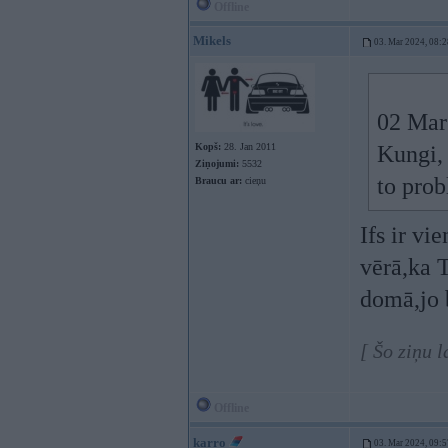
Offline
Mikels
03. Mar 2024, 08:2
02 Mar
Kopš:
28. Jan 2011
Kungi, 
Ziņojumi:
5532
to prob
Braucu ar:
cieņu
Ifs ir v
vērā,ka T
domā,jo 
[ Šo ziņu 
Offline
karro
03. Mar 2024, 09:5