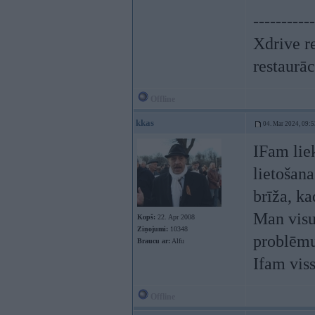
-----------
Xdrive r
restaurāc
Offline
kkas
04. Mar 2024, 09:5
IFam lie
lietošan
brīža, ka
Man visu 
Kopš:
22. Apr 2008
Ziņojumi:
10348
problēmu
Braucu ar:
Alfu
Ifam viss
Offline