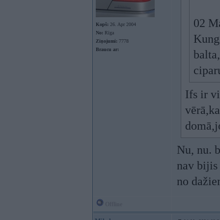
02 M
Kopš:
26. Apr 2004
No:
Rīga
Kungi
Ziņojumi:
7778
Braucu ar:
balta
cipar
Ifs ir 
vērā,ka
domā,jo
Nu, nu. 
nav bijis
no dažiem
Offline