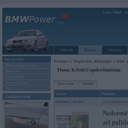
Sveiks,
Viesi!
Ie
Galvenā
Forums
Galerijas
Ziņas un raksti
Forums
»
Vispārējās diskusijas
»
Auto a
BMW modeļu jaunumi
Tēma: KASKO apdrošināšana
BMW testi
Mēneša BMW
Sērijveida tūnings
Jauna tēma
Atbildēt
Vel...
Autors
Ziņojums
Gadījuma bilde
insurance_broker
22. Feb 2024, 09:1
Noformēs
arī palīd