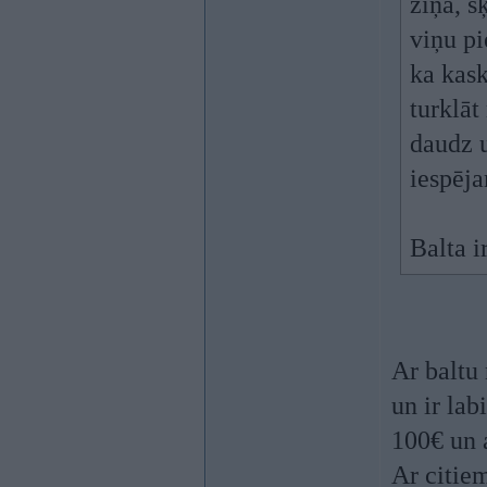
ziņā, š
viņu pi
ka kask
turklāt
daudz u
iespēja
Balta i
Ar baltu 
un ir lab
100€ un a
Ar citiem