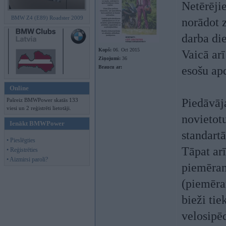
Netērējie
BMW Z4 (E89) Roadster 2009
norādot z
darba di
Kopš:
06. Oct 2015
Vaicā arī
Ziņojumi:
36
Braucu ar:
esošu ap
Online
Piedāvāj
Pašreiz BMWPower skatās 133
viesi un 2 reģistrēti lietotāji.
novietot
Ienākt BMWPower
standart
• Pieslēgties
Tāpat arī
• Reģistrēties
• Aizmirsi paroli?
piemēram
(piemēra
bieži ti
velosipēd