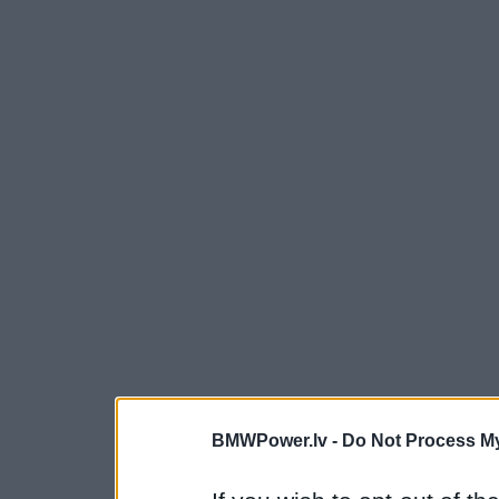
BMWPower.lv -
Do Not Process My