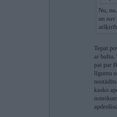
Nu, nu.
un nav 
atšķirī
Tepat pow
ar baltu.
pat par 
līgumu u
nostādīts
kasko apd
noteikum
apdrošin