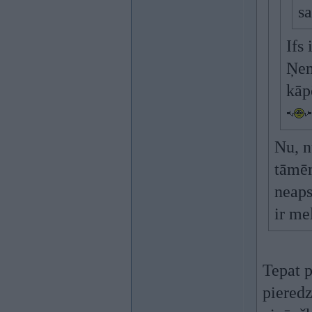
sa
Ifs
Ņem
kāp
Nu, n
tāmēm
neaps
ir me
Tepat p
pieredz