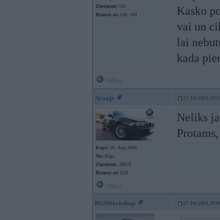
Ziņojumi:
545
Kasko po
Braucu ar:
e30, e34
vai un ci
lai nebu
kada pie
Offline
Araajz
27. Feb 2024, 19:5
Neliks ja
Protams, 
Kopš:
30. Aug 2008
No:
Rīga
Ziņojumi:
28676
Braucu ar:
E39
Offline
RSAWorkshop
27. Feb 2024, 20:0