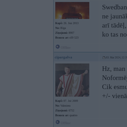
Swedbank
ne jaunāk
Kopš:
26. Jun 2013
arī tādēļ
No:
Rīga
ko tas n
Ziņojumi:
8907
Braucu ar:
e39 523
Offline
cipargalva
03. Mar 2024, 12:3
Hz, man 
Noformēj
Cik esmu 
+/- vien
Kopš:
07. Jul 2009
No:
Valmiera
Ziņojumi:
6752
Braucu ar:
quattro
Offline