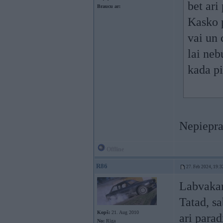
bet ari
Braucu ar:
Kasko p
vai un 
lai neb
kada pi
Nepiepra
Offline
R86
27. Feb 2024, 19:3
Labvakar
Tatad, sa
Kopš:
21. Aug 2010
ari parad
No:
Rīga