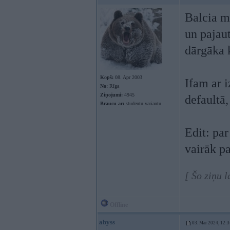
Balcia ma
un pajaut
dārgāka 
Kopš:
08. Apr 2003
Ifam ar i
No:
Rīga
Ziņojumi:
4945
defaultā,
Braucu ar:
studentu variantu
Edit: par
vairāk pa
[ Šo ziņu 
Offline
abyss
03. Mar 2024, 12:3