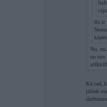
bal
cip
Ifs i
Ņemot
kāpēc
Nu, nu.
un nav 
atšķirī
Kā tad, 
jāliek vi
darbstun