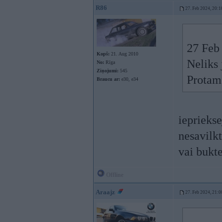
R86
27. Feb 2024, 20:1
27 Feb
Kopš:
21. Aug 2010
Neliks 
No:
Rīga
Ziņojumi:
545
Protams
Braucu ar:
e30, e34
iepriekse
nesavilkt
vai bukte
Offline
Araajz
27. Feb 2024, 21:0