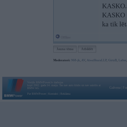
KASKO.
KASKO ir
ka tik lē
Offline
Jauna tēma
Atbildēt
Moderatori:
968-jk
,
AV
,
AiwaShuraLLP
,
GirtzB
,
Lafter
Vortāls BMWPower.lv darbojas
kopš 2002. gada 14. maija. Tas nav auto klubs un nav saistīts ar
Galvena
|
Fo
BMW AG.
Par BMWPower
|
Kontakti
|
Reklāma