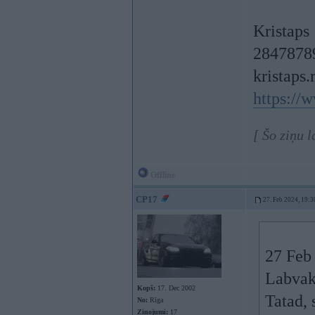
Kristaps
28478789
kristaps
https://
[ Šo ziņu 
Offline
CP17
27. Feb 2024, 19:3
27 Feb
Labvak
Kopš:
17. Dec 2002
Tatad, 
No:
Rīga
Ziņojumi:
17