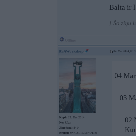
Balta ir 
[ Šo ziņu 
Offline
RSAWorkshop
04. Mar 2024, 09:3
04 Mar
03 M
Kopš:
13. Dec 2014
02 
No:
Rīga
Kun
Ziņojumi:
8414
Braucu ar:
G31/E53/E46/E39