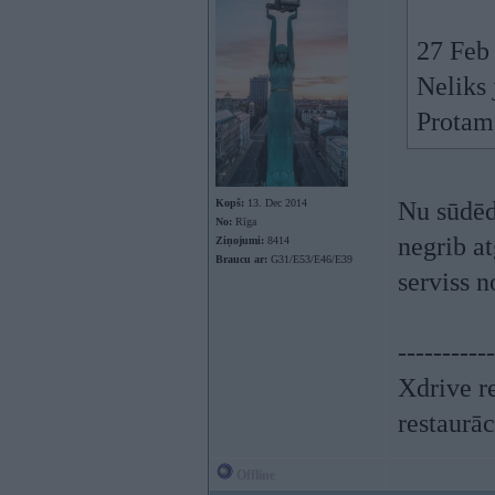
27 Feb
Neliks 
Protams
Kopš:
13. Dec 2014
Nu sūdēd
No:
Rīga
negrib at
Ziņojumi:
8414
Braucu ar:
G31/E53/E46/E39
serviss 
-----------
Xdrive r
restaurāc
Offline