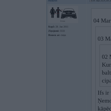
Mikels
04. Mar 2024, 09:2
04 Mar
Kopš:
28. Jan 2011
Ziņojumi:
5532
Braucu ar:
cieņu
03 M
02 
Kun
bal
cip
Ifs i
Ņemot
kāpēc