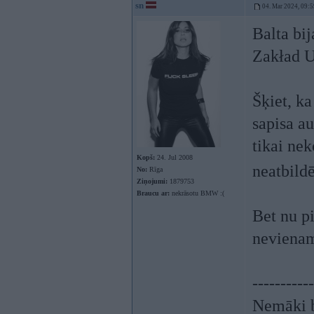
sn
04. Mar 2024, 09:5
Balta bi
Zakład U
Šķiet, ka
sapisa au
tikai nek
Kopš:
24. Jul 2008
neatbild
No:
Rīga
Ziņojumi:
1879753
Braucu ar:
nekrāsotu BMW :(
Bet nu pi
nevienam
-----------
Nemāki b