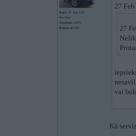
27 Feb
Kopš:
30. Aug 2008
No:
Rīga
Ziņojumi:
28676
27 Fe
Braucu ar:
E39
Nelik
Prota
iepriek
nesavil
vai buk
Kā servis