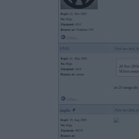
Kopš:
25. Nov 2007
No:
Rīga
Ziņojumi:
4151
Braucu ar:
Visādiem VW
Offline
UVIS
20. Nov 2010, 2
Kopš:
21. May 2002
No:
Rīga
20 Nov 2010, 
Ziņojumi:
2414
MAisu neaizm
Braucu ar:
carrera
un 2l vanaga alu
Offline
daplis
20. Nov 2010, 2
Kopš:
19. Aug 2009
No:
Rīga
Ziņojumi:
46276
Braucu ar: