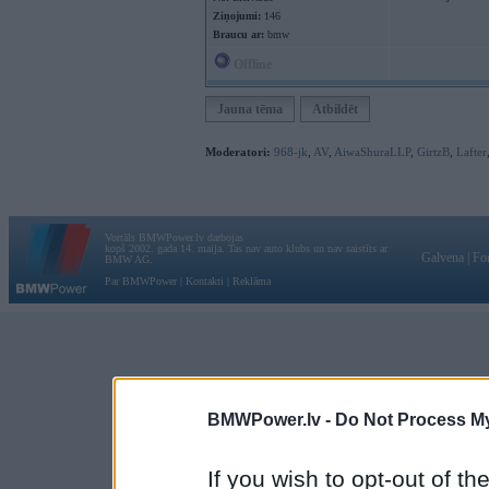
Ziņojumi:
146
Braucu ar:
bmw
Offline
Jauna tēma
Atbildēt
Moderatori:
968-jk
,
AV
,
AiwaShuraLLP
,
GirtzB
,
Lafter
Vortāls BMWPower.lv darbojas
kopš 2002. gada 14. maija. Tas nav auto klubs un nav saistīts ar
Galvena
|
Fo
BMW AG.
Par BMWPower
|
Kontakti
|
Reklāma
BMWPower.lv -
Do Not Process My
If you wish to opt-out of the