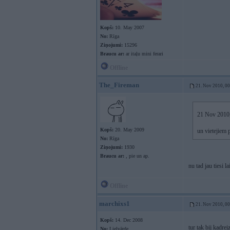
Kopš:
10. May 2007
No:
Rīga
Ziņojumi:
15296
Braucu ar:
ar itaļu mini ferari
Offline
The_Fireman
21. Nov 2010, 0
21 Nov 2010,
Kopš:
20. May 2009
un vietejiem 
No:
Rīga
Ziņojumi:
1930
Braucu ar:
, pie un ap.
nu tad jau tiesi 
Offline
marchixs1
21. Nov 2010, 0
Kopš:
14. Dec 2008
tur tak bij kadre
No:
Lielvārde