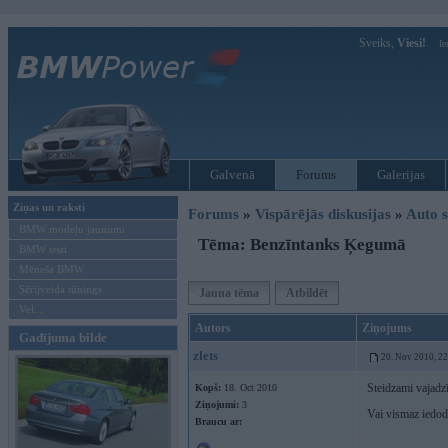
Sveiks,
Viesi!
Ie
Galvenā
Forums
Galerijas
Ziņas un raksti
Forums
»
Vispārējās diskusijas
»
Auto s
BMW modeļu jaunumi
Tēma: Benzīntanks Ķegumā
BMW testi
Mēneša BMW
Sērijveida tūnings
Jauna tēma
Atbildēt
Vel...
Autors
Ziņojums
Gadījuma bilde
zlets
20. Nov 2010, 2
Steidzami vajadz
Kopš:
18. Oct 2010
Ziņojumi:
3
Vai vismaz iedodi
Braucu ar: