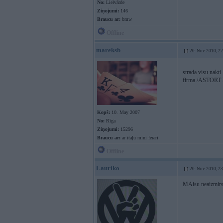
No:
Lielvārde
Ziņojumi:
146
Braucu ar:
bmw
Offline
mareksb
20. Nov 2010, 2
strada visu nakti
firma /ASTORT
Kopš:
10. May 2007
No:
Rīga
Ziņojumi:
15296
Braucu ar:
ar itaļu mini ferari
Offline
Lauriko
20. Nov 2010, 2
MAisu neaizmirst