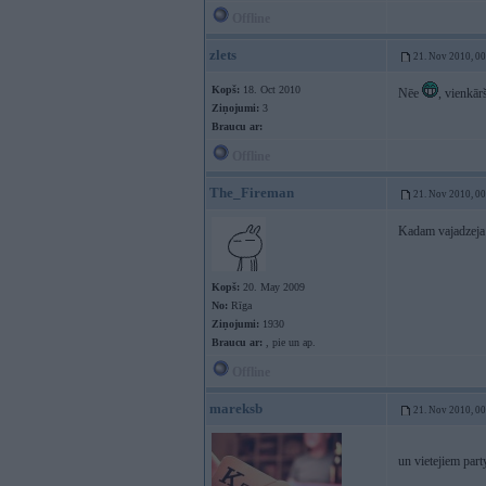
Offline
zlets
21. Nov 2010, 0
Kopš:
18. Oct 2010
Nēe
, vienkār
Ziņojumi:
3
Braucu ar:
Offline
The_Fireman
21. Nov 2010, 0
Kadam vajadzeja p
Kopš:
20. May 2009
No:
Rīga
Ziņojumi:
1930
Braucu ar:
, pie un ap.
Offline
mareksb
21. Nov 2010, 0
un vietejiem part