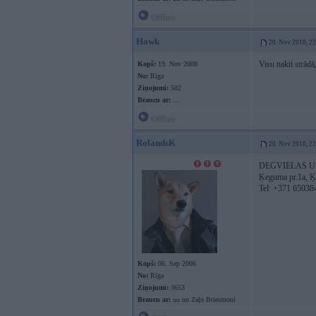
Offline
Hawk
20. Nov 2010, 2
Visu nakti strādā
Kopš:
19. Nov 2008
No:
Rīga
Ziņojumi:
502
Braucu ar:
...
Offline
RolandsK
20. Nov 2010, 2
DEGVIELAS UZ
Ķeguma pr.1a, 
Tel: +371 65038
Kopš:
06. Sep 2006
No:
Rīga
Ziņojumi:
3653
Braucu ar:
ᴑᴑ un Zaļo Briesmoni