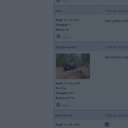
Offline
zlets
20. Nov 2010, 2
Kopš:
18. Oct 2010
Liels paldies vis
Ziņojumi:
3
Braucu ar:
Offline
Amphytamin
20. Nov 2010, 2
Benzkalonku lau
Kopš:
14. May 2009
No:
Rīga
Ziņojumi:
893
Braucu ar:
F10
Offline
marchixs1
20. Nov 2010, 2
Kopš:
14. Dec 2008