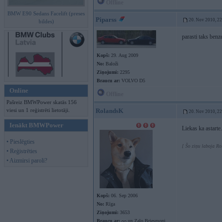
Offline
BMW E90 Sedans Facelift (preses
Piparss
20. Nov 2010, 2
bildes)
parasti taks benz
Kopš:
29. Aug 2009
No:
Baloži
Ziņojumi:
2295
Braucu ar:
VOLVO D5
Online
Offline
Pašreiz BMWPower skatās 156
viesi un 1 reģistrēti lietotāji.
RolandsK
20. Nov 2010, 2
Ienākt BMWPower
Liekas ka astarte
• Pieslēgties
[ Šo ziņu laboja R
• Reģistrēties
• Aizmirsi paroli?
Kopš:
06. Sep 2006
No:
Rīga
Ziņojumi:
3653
Braucu ar:
ᴑᴑ un Zaļo Briesmoni