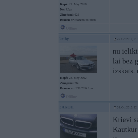
Kopš:
21. May 2010
No:
Rīga
Ziņojumi:
629
Braucu ar:
tranzītnumuriem
Offline
keiby
26. Oct 2010, 21
nu ielik
lai bez 
izskats.
Kopš:
23. May 2002
Ziņojumi:
266
Braucu ar:
E38 735i Sport
Offline
3AKOH
26. Oct 2010, 22
Krievi s
Kautkur 