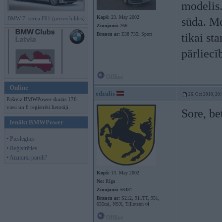
modelis.
Kopš:
23. May 2002
BMW 7. sērija F01 (preses bildes)
sūda. Me
Ziņojumi:
266
Braucu ar:
E38 735i Sport
tikai sta
pārliecī
Offline
Online
edzulis
26. Oct 2010, 20
Pašreiz BMWPower skatās 176
viesi un 6 reģistrēti lietotāji.
Sore, be
Ienākt BMWPower
• Pieslēgties
• Reģistrēties
• Aizmirsi paroli?
Kopš:
13. May 2002
No:
Rīga
Ziņojumi:
56481
Braucu ar:
S212, 911TT, 951,
635csi, NSX, Tillotson t4
Offline