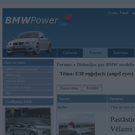
Sveiks,
Viesi!
Ie
Galvenā
Forums
Galerijas
Ziņas un raksti
Forums
»
Diskusijas par BMW modeļi
BMW modeļu jaunumi
Tēma: E38 eņģeļacis (angel eyes)
BMW testi
Mēneša BMW
Sērijveida tūnings
Jauna tēma
Atbildēt
Vel...
Autors
Ziņojums
Gadījuma bilde
keiby
26. Oct 2010, 20
Pastāsti
Vēlams b