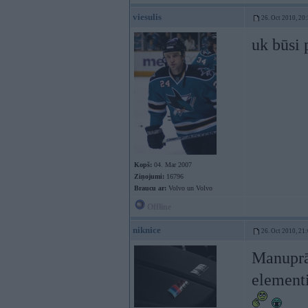
viesulis
26. Oct 2010, 20
uk būsi 
Kopš:
04. Mar 2007
Ziņojumi:
16796
Braucu ar:
Volvo un Volvo
Offline
niknice
26. Oct 2010, 21
Manuprāt
element