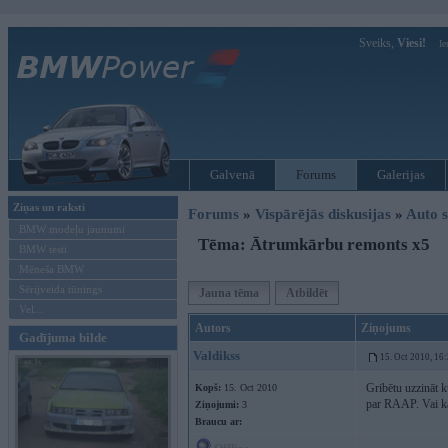
Sveiks,
Viesi!
Ie
Galvenā
Forums
Galerijas
Ziņas un raksti
Forums
»
Vispārējās diskusijas
»
Auto s
BMW modeļu jaunumi
Tēma: Ātrumkārbu remonts x5
BMW testi
Mēneša BMW
Sērijveida tūnings
Jauna tēma
Atbildēt
Vel...
Autors
Ziņojums
Gadījuma bilde
Valdikss
15. Oct 2010, 16
Gribētu uzzināt k
Kopš:
15. Oct 2010
par RAAP. Vai kā
Ziņojumi:
3
Braucu ar: