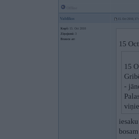
Offline
Valdikss
15. Oct 2010, 17
Kopš:
15. Oct 2010
Ziņojumi:
3
Braucu ar:
15 Oct
15 O
Grib
- jā
Pala
viņi
iesaku
bosam