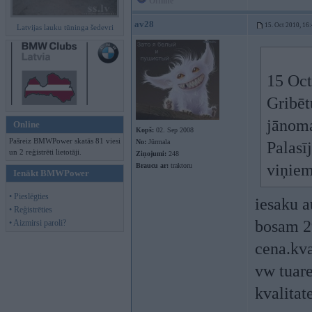
Offline
av28
15. Oct 2010, 16
Latvijas lauku tūninga šedevri
15 Oct
Gribēt
jānoma
Online
Kopš:
02. Sep 2008
Pašreiz BMWPower skatās 81 viesi
No:
Jūrmala
Palasī
un 2 reģistrēti lietotāji.
Ziņojumi:
248
viņie
Braucu ar:
traktoru
Ienākt BMWPower
• Pieslēgties
iesaku 
• Reģistrēties
bosam 2
• Aizmirsi paroli?
cena.kva
vw tuar
kvalitat