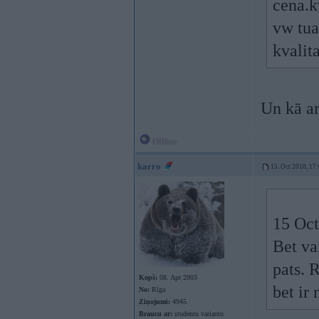
cena.k
vw tua
kvalita
Un kā ar
Offline
karro
15. Oct 2010, 17
15 Oct
Bet va
pats. 
Kopš:
08. Apr 2003
bet ir
No:
Rīga
Ziņojumi:
4945
Braucu ar:
studentu variantu