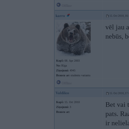
Offline
karro
15. Oct 2010, 16
vēl jau 
nebūs, b
Kopš:
08. Apr 2003
No:
Rīga
Ziņojumi:
4945
Braucu ar:
studentu variantu
Offline
Valdikss
15. Oct 2010, 17
Kopš:
15. Oct 2010
Bet vai 
Ziņojumi:
3
pats. R
Braucu ar:
ir nelie