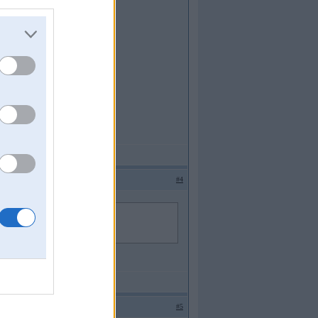
 tur nevar būt.
#4
 jau tur nevar būt.
#5