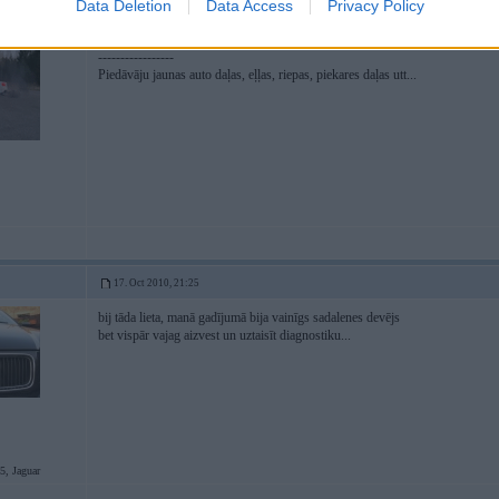
Data Deletion
Data Access
Privacy Policy
Netālu no Biķernieku trases, tikai nezvaniet ātrāk par 12:00 , savādāk cena
-----------------
Piedāvāju jaunas auto daļas, eļļas, riepas, piekares daļas utt...
17. Oct 2010, 21:25
bij tāda lieta, manā gadījumā bija vainīgs sadalenes devējs
bet vispār vajag aizvest un uztaisīt diagnostiku...
, Jaguar