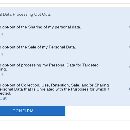
Permalatu nē, labak remonte pie driver, bus letak un neapjās. Nekas traks jau
l Data Processing Opt Outs
o opt-out of the Sharing of my personal data.
In
o opt-out of the Sale of my Personal Data.
In
 alu rokā
to opt-out of processing my Personal Data for Targeted
ing.
In
13. Oct 2010, 06:56
o opt-out of Collection, Use, Retention, Sale, and/or Sharing
ersonal Data that Is Unrelated with the Purposes for which it
13 Oct 2010, 06:50:13 egonspleeve rakstīja:
lected.
Permalatu nē, labak remonte pie driver, bus letak un neapjās. Nekas traks
Out
Pie driver? Kur atrodas viņa serviss?
CONFIRM
13. Oct 2010, 08:38