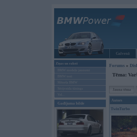
Galvenā
Ziņas un raksti
Forums
»
Dis
BMW modeļu jaunumi
Tēma: Varb
BMW testi
Mēneša BMW
Sērijveida tūnings
Jauna tēma
Vel...
Autors
Gadījuma bilde
TwinTurbo