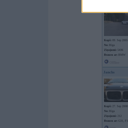
Kopš:
09. Sep 2005
No:
Rīga
Ziņojumi:
5436
Braucu ar:
BMW
Offline
Janchs
Kopš:
27. Sep 2008
No:
Rīga
Ziņojumi:
212
Braucu ar:
G31, F15