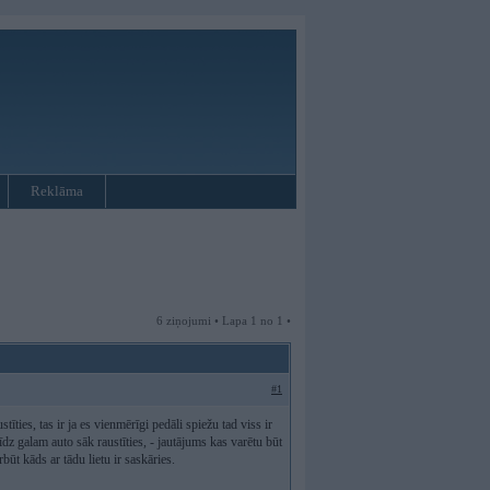
Reklāma
6 ziņojumi • Lapa 1 no 1 •
#1
īties, tas ir ja es vienmērīgi pedāli spiežu tad viss ir
dz galam auto sāk raustīties, - jautājums kas varētu būt
būt kāds ar tādu lietu ir saskāries.