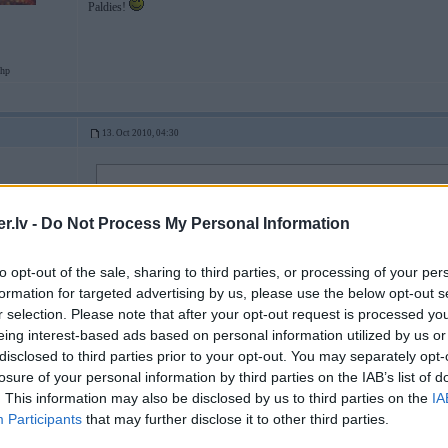
Paldies!
hp
13. Oct 2010, 04:30
08 Oct 2010, 11:53:08 TwinTurbo rakstīja:
Man ir tāda problēma, braucot iespiežot akselerātora pedāli grīdā auto sāk r
viss ir normāli, kā man vajag paātrināties uzpiežot gāzes pedāli nedaudz v
.lv -
Do Not Process My Personal Information
kas varētu būt par problēmu,- gaisa sistēmā or degvielas filtrs vai pavisam
saskāries.
Man BMW E38 1995.g 2.8 benzīns manuāls.
to opt-out of the sale, sharing to third parties, or processing of your per
Paldies!
formation for targeted advertising by us, please use the below opt-out s
r selection. Please note that after your opt-out request is processed y
eing interest-based ads based on personal information utilized by us or
disclosed to third parties prior to your opt-out. You may separately opt-
Nespied grīdā!
Tak cēloņi var būt dažādi, aizved uz Permalatu un tur pat
losure of your personal information by third parties on the IAB’s list of
. This information may also be disclosed by us to third parties on the
IA
Participants
that may further disclose it to other third parties.
13. Oct 2010, 06:50