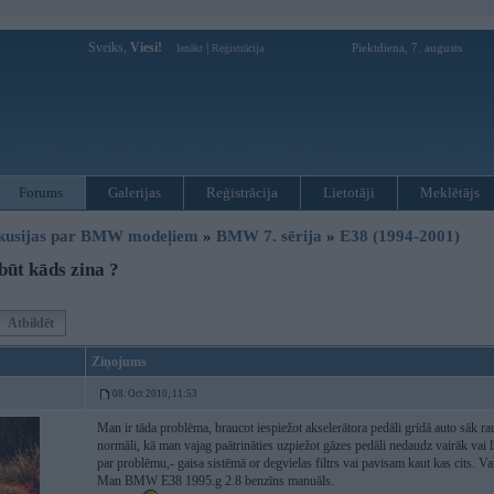
Sveiks,
Viesi!
|
Piektdiena, 7. augusts
Ienākt
Reģistrācija
Forums
Galerijas
Reģistrācija
Lietotāji
Meklētājs
kusijas par BMW modeļiem
»
BMW 7. sērija
»
E38 (1994-2001)
ūt kāds zina ?
Atbildēt
Ziņojums
08. Oct 2010, 11:53
Man ir tāda problēma, braucot iespiežot akselerātora pedāli grīdā auto sāk raust
normāli, kā man vajag paātrināties uzpiežot gāzes pedāli nedaudz vairāk vai lī
par problēmu,- gaisa sistēmā or degvielas filtrs vai pavisam kaut kas cits. Var
Man BMW E38 1995.g 2.8 benzīns manuāls.