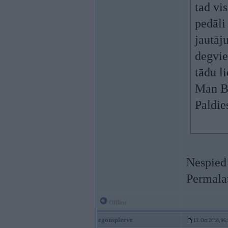
tad vi
pedāli
jautāj
degvie
tādu li
Man B
Paldie
Nespied
Permalat
Offline
egonspleeve
13. Oct 2010, 06