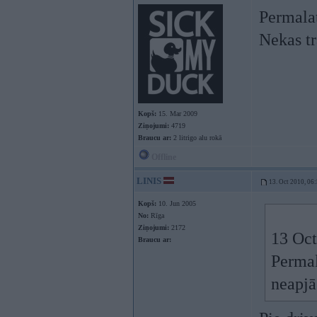
Permalat
Nekas tr
Kopš:
15. Mar 2009
Ziņojumi:
4719
Braucu ar:
2 litrigo alu rokā
Offline
LINIS
13. Oct 2010, 06
Kopš:
10. Jun 2005
No:
Rīga
Ziņojumi:
2172
13 Oct
Braucu ar:
Permal
neapjā