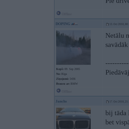
Pie driv
Offline
DOPING
13. Oct 2010, 08
Netālu n
savādāk
----------
Kopš:
09. Sep 2005
Piedāvāj
No:
Rīga
Ziņojumi:
5436
Braucu ar:
BMW
Offline
Janchs
17. Oct 2010, 21
bij tāda
bet visp