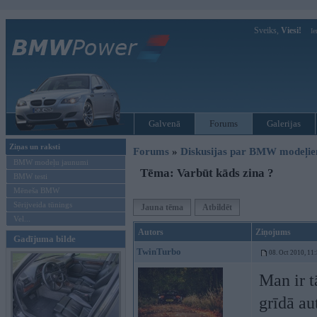
Sveiks,
Viesi!
Ie
Galvenā
Forums
Galerijas
Ziņas un raksti
Forums
»
Diskusijas par BMW modeļi
BMW modeļu jaunumi
Tēma: Varbūt kāds zina ?
BMW testi
Mēneša BMW
Sērijveida tūnings
Jauna tēma
Atbildēt
Vel...
Autors
Ziņojums
Gadījuma bilde
TwinTurbo
08. Oct 2010, 11
Man ir t
grīdā au