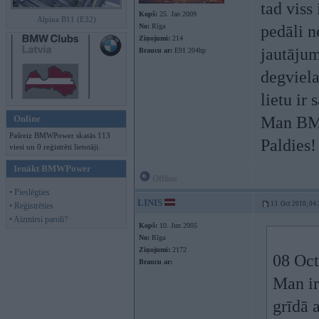
tad viss
Kopš:
25. Jan 2009
Alpina B11 (E32)
No:
Rīga
pedāli n
Ziņojumi:
214
jautājum
Braucu ar:
E91 204hp
degviela
lietu ir 
Online
Man BMW
Pašreiz BMWPower skatās 113
Paldies
viesi un 0 reģistrēti lietotāji.
Ienākt BMWPower
Offline
• Pieslēgties
LINIS
13. Oct 2010, 04
• Reģistrēties
• Aizmirsi paroli?
Kopš:
10. Jun 2005
No:
Rīga
Ziņojumi:
2172
08 Oct
Braucu ar:
Man ir
grīdā a