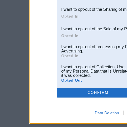
also be disclosed by us to 
I want to opt-out of the Sharing of 
Downstream Participants
th
Opted In
third parties.
I want to opt-out of the Sale of my 
Opted In
I want to opt-out of processing my 
Advertising.
Opted In
I want to opt-out of Collection, Use
of my Personal Data that Is Unrelat
it was collected.
Opted Out
CONFIRM
Data Deletion