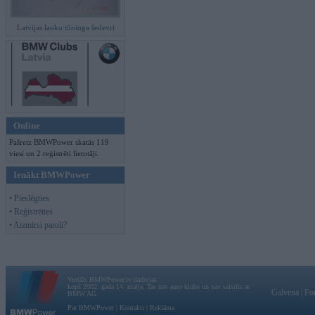
Latvijas lauku tūninga šedevri
Online
Pašreiz BMWPower skatās 119
viesi un 2 reģistrēti lietotāji.
Ienākt BMWPower
• Pieslēgties
• Reģistrēties
• Aizmirsi paroli?
Vortāls BMWPower.lv darbojas
kopš 2002. gada 14. maija. Tas nav auto klubs un nav saistīts ar
Galvena
|
Fo
BMW AG.
Par BMWPower
|
Kontakti
|
Reklāma