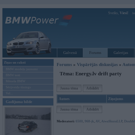
Sveiks,
Viesi!
Ie
Galvenā
Forums
Galerijas
Ziņas un raksti
Forums
»
Vispārējās diskusijas
»
Autom
BMW modeļu jaunumi
Tēma: Energy.lv drift party
BMW testi
Mēneša BMW
Sērijveida tūnings
Jauna tēma
Atbildēt
Vel...
Autors
Ziņojums
Gadījuma bilde
Jauna tēma
Atbildēt
Moderatori:
6500
,
968-jk
,
AV
,
AiwaShuraLLP
,
Double