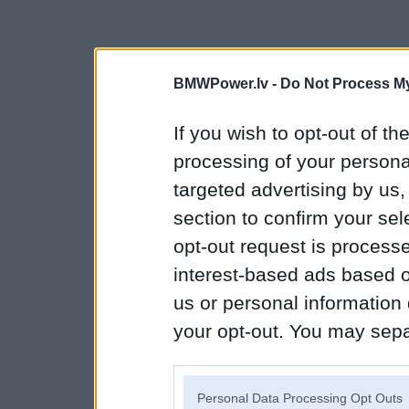
BMWPower.lv -
Do Not Process My
If you wish to opt-out of the
processing of your personal
targeted advertising by us
section to confirm your sel
opt-out request is proces
interest-based ads based o
us or personal information d
your opt-out. You may separ
disclosure of your personal
IAB’s list of downstream pa
Personal Data Processing Opt Outs