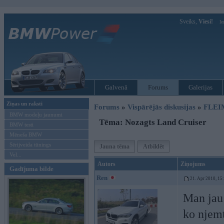
Sveiks,
Viesi!
Ie
Galvenā
Forums
Galerijas
Ziņas un raksti
Forums
»
Vispārējās diskusijas
»
FLEI
BMW modeļu jaunumi
Tēma: Nozagts Land Cruiser
BMW testi
Mēneša BMW
Sērijveida tūnings
Jauna tēma
Atbildēt
Vel...
Autors
Ziņojums
Gadījuma bilde
Ren
21. Apr 2010, 15
Man jau 
ko njem