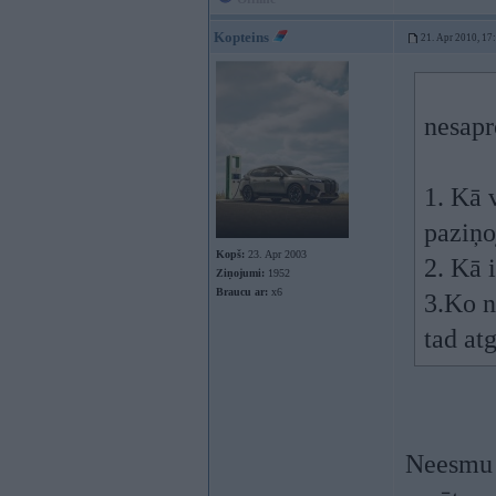
Kopteins
21. Apr 2010, 17
nesapr
1. Kā 
paziņo
Kopš:
23. Apr 2003
2. Kā 
Ziņojumi:
1952
Braucu ar:
x6
3.Ko n
tad at
Neesmu s