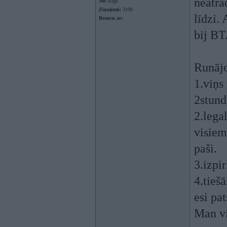
neatra
No:
Rīga
Ziņojumi:
3199
līdzi.
Braucu ar:
bij BT
Runājo
1.viņs
2stund
2.lega
visiem
paši.
3.izpi
4.tieš
esi pat
Man vi