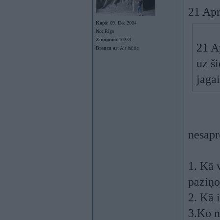
21 Apr
Kopš:
09. Dec 2004
No:
Rīga
Ziņojumi:
10233
21 A
Braucu ar:
Air baltic
uz š
jaga
nesapr
1. Kā 
paziņo
2. Kā 
3.Ko n