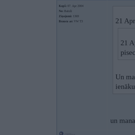
Kopš:
07. Apr 2004
No:
Baloži
Ziņojumi:
1369
21 Apr
Braucu ar:
VW T3
21 A
pise
Un ma
ienāku
un mana
Offline