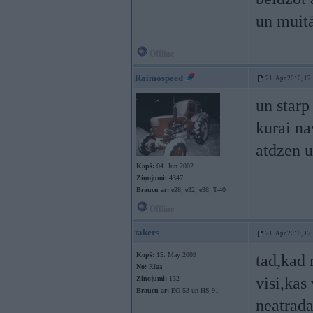
un muitā
Offline
Raimospeed
21. Apr 2010, 17
un starp 
kurai na
atdzen u
Kopš:
04. Jun 2002
Ziņojumi:
4347
Braucu ar:
e28; e32; e38; T-40
Offline
takers
21. Apr 2010, 17
Kopš:
15. May 2009
tad,kad 
No:
Rīga
visi,kas
Ziņojumi:
132
Braucu ar:
EO-53 un HS-91
neatrada