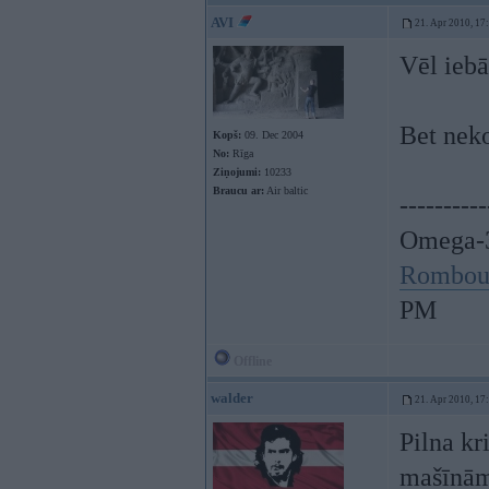
AVI
21. Apr 2010, 17
Vēl iebā
Bet neko
Kopš:
09. Dec 2004
No:
Rīga
Ziņojumi:
10233
Braucu ar:
Air baltic
----------
Omega-3
Rombou
PM
Offline
walder
21. Apr 2010, 17
Pilna kr
mašīnām.