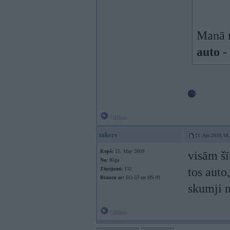
Manā n
auto -
Offline
takers
21. Apr 2010, 18
Kopš:
15. May 2009
visām šī
No:
Rīga
tos auto
Ziņojumi:
132
Braucu ar:
EO-53 un HS-91
skumji n
Offline