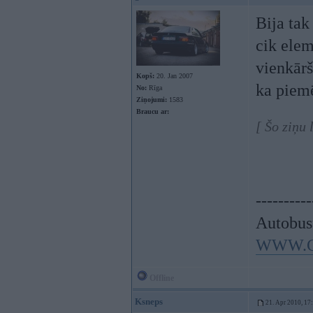
Bija tak
cik elem
vienkārš
Kopš:
20. Jan 2007
ka piem
No:
Rīga
Ziņojumi:
1583
Braucu ar:
[ Šo ziņu 
----------
Autobus
WWW.C
Offline
Ksneps
21. Apr 2010, 17