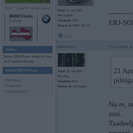
BMW 7. sērija F01 (preses bildes)
Kopš:
12. Jul 2002
----------
No:
Sigulda
Ziņojumi:
1469
ERJ-S
Braucu ar:
BMW X6 F16
Offline
matrixxxx
21. Apr 2010, 16
Online
Pašreiz BMWPower skatās 84 viesi
un 0 reģistrēti lietotāji.
21 Apr
Ienākt BMWPower
Kopš:
29. Apr 2005
No:
Rīga
pilnīg
• Pieslēgties
Ziņojumi:
8446
• Reģistrēties
Braucu ar:
106 zirgiem
• Aizmirsi paroli?
Nu re, u
ausi.
Taadeelj
neseezj.