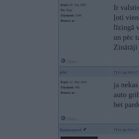
Kopš:
02. Sep 2005
Ir valsti
No:
Rīga
ļoti vie
Ziņojumi:
1546
Braucu ar:
līzingā 
un pēc t
Zinātāji
Offline
pikc
21. Apr 2010, 17
Kopš:
12. Mar 2010
ja nekas
Ziņojumi:
495
auto gri
Braucu ar:
bet pard
Offline
Raimospeed
21. Apr 2010, 17