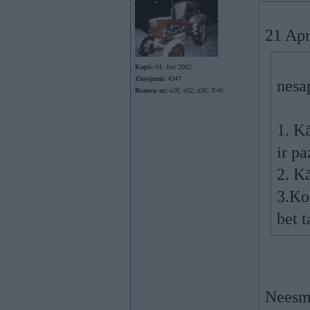
21 Apr
Kopš:
04. Jun 2002
Ziņojumi:
4347
nesap
Braucu ar:
e28; e32; e38; T-40
1. Kā
ir p
2. K
3.Ko
bet 
Neesmu