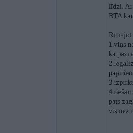
līdzi. A
BTA kant
Runājot 
1.viņs n
kā pazu
2.legali
papīriem
3.izpirk
4.tiešām
pats zag
vismaz t