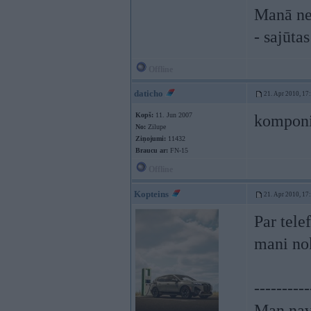
Manā nei
- sajūta
Offline
daticho
21. Apr 2010, 17
Kopš:
11. Jun 2007
komponi
No:
Zilupe
Ziņojumi:
11432
Braucu ar:
FN-15
Offline
Kopteins
21. Apr 2010, 17
Par tele
mani nok
----------
Man nav