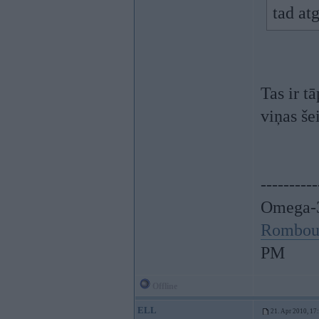
tad at
Tas ir t
viņas še
----------
Omega-3
Rombou
PM
Offline
ELL
21. Apr 2010, 17