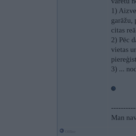
varētu no
1) Aizve
garāžu, 
citas re
2) Pēc d
vietas u
piereģist
3) ... n
----------
Man nav
Offline