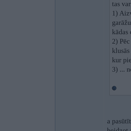
tas var
1) Aiz
garāžu
kādas 
2) Pēc
klusās
kur pie
3) ...
a pasūtī
beidzot 