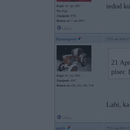
iedod ku
Kopš:
18. Apr 2007
No:
Rīga
Ziņojumi:
8700
Braucu ar:
7 seat MPV
Offline
Raimospeed
21. Apr 2010, 17
21 Apr
pisec 
Kopš:
04. Jun 2002
Ziņojumi:
4347
Braucu ar:
e28; e32; e38; T-40
Labi, ka
Offline
guzlis
21. Apr 2010, 17