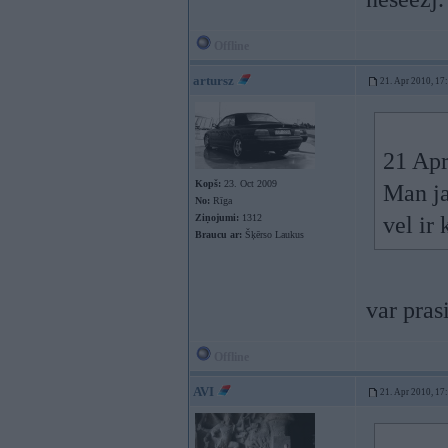
Offline
artursz
21. Apr 2010, 17
21 Apr
Kopš:
23. Oct 2009
Man ja
No:
Rīga
Ziņojumi:
1312
vel ir
Braucu ar:
Šķērso Laukus
var pras
Offline
AVI
21. Apr 2010, 17