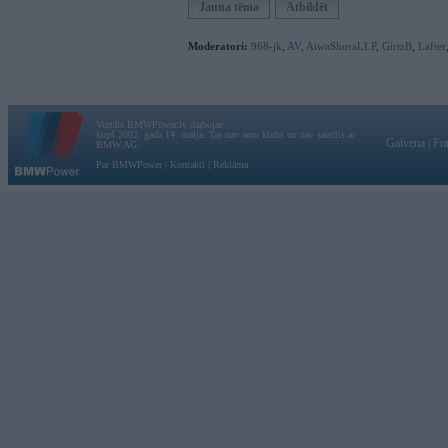
Jauna tēma
Atbildēt
Moderatori:
968-jk
,
AV
,
AiwaShuraLLP
,
GirtzB
,
Lafter
Vortāls BMWPower.lv darbojas
kopš 2002. gada 14. maija. Tas nav auto klubs un nav saistīts ar
Galvena
|
Fo
BMW AG.
Par BMWPower
|
Kontakti
|
Reklāma