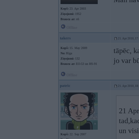
Kopš:
23. Apr 2003
Ziņojumi:
1952
Braucu ar:
x6
Offline
takers
21. Apr 2010, 17
Kopš:
15. May 2009
tāpēc, k
No:
Rīga
jo var b
Ziņojumi:
132
Braucu ar:
EO-53 un HS-91
Offline
patric
21. Apr 2010, 18
21 Apr
tad,ka
un visi
Kopš:
22. Sep 2007