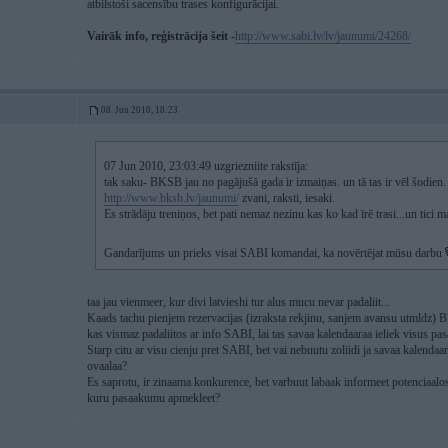
atbilstoši sacensību trases konfigurācijai.
Vairāk info, reģistrācija šeit -
http://www.sabi.lv/lv/jaunumi/24268/
08. Jun 2010, 18:23
07 Jun 2010, 23:03:49 uzgriezniite rakstīja:
tak saku- BKSB jau no pagājušā gada ir izmaiņas. un tā tas ir vēl šodien. vi
http://www.bksb.lv/jaunumi/
zvani, raksti, iesaki.
Es strādāju treniņos, bet pati nemaz nezinu kas ko kad īrē trasi...un tici m
Gandarījums un prieks visai SABI komandai, ka novērtējat mūsu darbu
taa jau vienmeer, kur divi latvieshi tur alus mucu nevar padaliit...
Kaads tachu pienjem rezervacijas (izraksta rekjinu, sanjem avansu utmldz
kas vismaz padaliitos ar info SABI, lai tas savaa kalendaaraa ieliek visus 
Starp citu ar visu cienju pret SABI, bet vai nebuutu zoliidi ja savaa kalenda
ovaalaa?
Es saprotu, ir zinaama konkurence, bet varbuut labaak informeet potenciaalos da
kuru pasaakumu apmekleet?