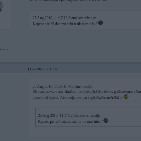
izņemt. Atvainojamies par sagādātajām neērtībām!
25 Aug 2010, 11:17:12 Stanislavs rakstīja:
Kapeec par 29 datumu sabi ir tik maz info ?
zaļumos
25. Aug 2010, 11:35
25 Aug 2010, 11:30:16 Malvine rakstīja:
Šis datums vairs nav aktuāls. Tas kalendārā tika ielikts pašā sezonas sāku
aizmirsuši izņemt. Atvainojamies par sagādātajām neērtībām!
25 Aug 2010, 11:17:12 Stanislavs rakstīja:
Kapeec par 29 datumu sabi ir tik maz info ?