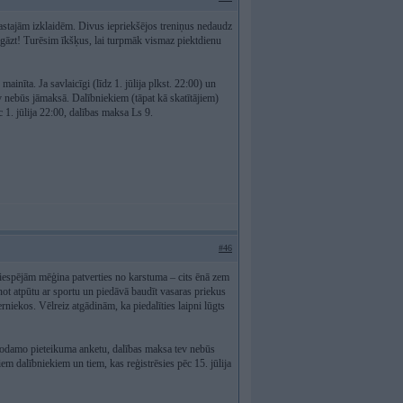
erastajām izklaidēm. Divus iepriekšējos treniņus nedaudz
Izgāzt! Turēsim īkšķus, lai turpmāk vismaz piektdienu
ainīta. Ja savlaicīgi (līdz 1. jūlija plkst. 22:00) un
v nebūs jāmaksā. Dalībniekiem (tāpat kā skatītājiem)
 1. jūlija 22:00, dalības maksa Ls 9.
#46
iespējām mēģina patverties no karstuma – cits ēnā zem
not atpūtu ar sportu un piedāvā baudīt vasaras priekus
erniekos. Vēlreiz atgādinām, ka piedalīties laipni lūgts
 atrodamo pieteikuma anketu, dalības maksa tev nebūs
em dalībniekiem un tiem, kas reģistrēsies pēc 15. jūlija