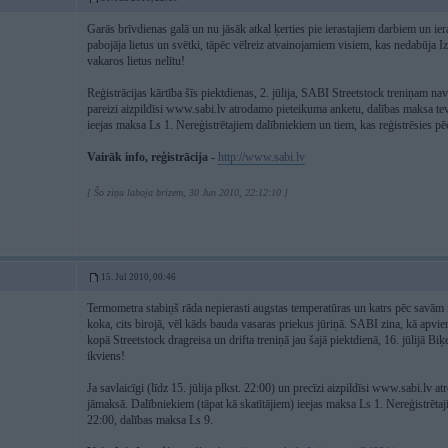
Garās brīvdienas galā un nu jāsāk atkal ķerties pie ierastajiem darbiem un i
pabojāja lietus un svētki, tāpēc vēlreiz atvainojamiem visiem, kas nedabūja 
vakaros lietus nelītu!
Reģistrācijas kārtība šīs piektdienas, 2. jūlija, SABI Streetstock treniņam nav m
pareizi aizpildīsi www.sabi.lv atrodamo pieteikuma anketu, dalības maksa te
ieejas maksa Ls 1. Nereģistrētajiem dalībniekiem un tiem, kas reģistrēsies pēc
Vairāk info, reģistrācija -
http://www.sabi.lv
[ Šo ziņu laboja brizem, 30 Jun 2010, 22:12:10 ]
15. Jul 2010, 00:46
Termometra stabiņš rāda nepierasti augstas temperatūras un katrs pēc savām 
koka, cits birojā, vēl kāds bauda vasaras priekus jūriņā. SABI zina, kā apvie
kopā Streetstock dragreisa un drifta treniņā jau šajā piektdienā, 16. jūlijā Biķ
ikviens!
Ja savlaicīgi (līdz 15. jūlija plkst. 22:00) un precīzi aizpildīsi www.sabi.lv
jāmaksā. Dalībniekiem (tāpat kā skatītājiem) ieejas maksa Ls 1. Nereģistrētaji
22:00, dalības maksa Ls 9.