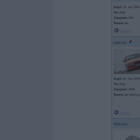
Kopš:
24. Jun 2008
No:
Rīga
Ziņojumi:
946
Braucu ar:
Offline
runcens
Kopš:
04. Sep 2006
No:
Rīga
Ziņojumi:
3849
Braucu ar:
pirkstu p
Offline
Malvine