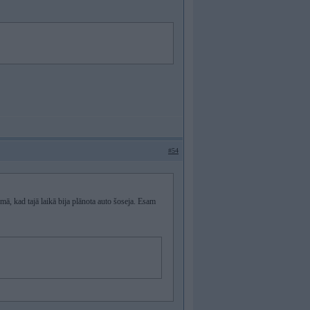
#54
mā, kad tajā laikā bija plānota auto šoseja. Esam