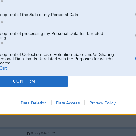
In
o opt-out of the Sale of my Personal Data.
Līdz plkst. 23:00!
In
to opt-out of processing my Personal Data for Targeted
ing.
In
10. Aug 2010, 15:27
o opt-out of Collection, Use, Retention, Sale, and/or Sharing
Šo piektdien, 13. augustā, kārtējais SABI Streetstock drifta un dragre
ersonal Data that Is Unrelated with the Purposes for which it
lected.
Reģistrācija, vairāk info šeit -
http://www.sabi.lv/lv/jaunumi/24440/
Out
CONFIRM
25. Aug 2010, 10:58
SABI Streetstock dragreisa un drifta treniņš šoreiz ceturtdienā, 26. au
Data Deletion
Data Access
Privacy Policy
Vairāk info, reģistrācija -
http://www.sabi.lv/lv/jaunumi/24453/
25. Aug 2010, 11:17