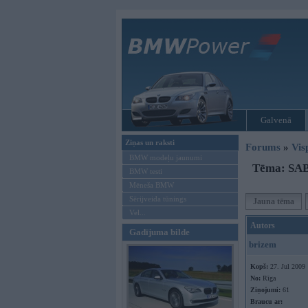
Galvenā
Ziņas un raksti
Forums
»
Vis
BMW modeļu jaunumi
Tēma: SABI
BMW testi
Mēneša BMW
Sērijveida tūnings
Jauna tēma
Vel...
Autors
Gadījuma bilde
brizem
Kopš:
27. Jul 2009
No:
Rīga
Ziņojumi:
61
Braucu ar: