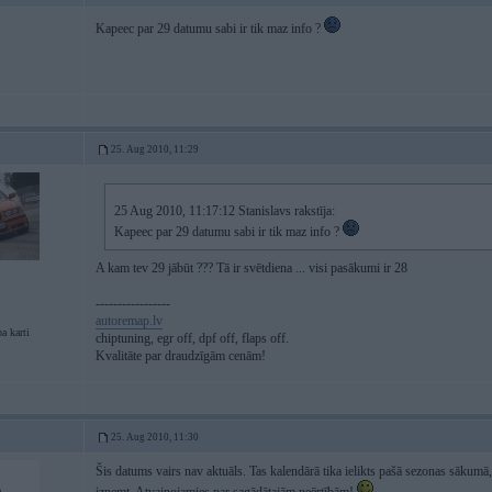
Kapeec par 29 datumu sabi ir tik maz info ?
25. Aug 2010, 11:29
25 Aug 2010, 11:17:12 Stanislavs rakstīja:
Kapeec par 29 datumu sabi ir tik maz info ?
A kam tev 29 jābūt ??? Tā ir svētdiena ... visi pasākumi ir 28
-----------------
autoremap.lv
a karti
chiptuning, egr off, dpf off, flaps off.
Kvalitāte par draudzīgām cenām!
25. Aug 2010, 11:30
Šis datums vairs nav aktuāls. Tas kalendārā tika ielikts pašā sezonas sākumā, 