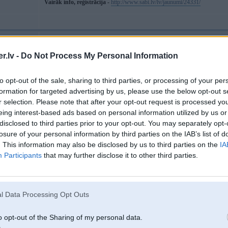
Vairāk info, reģistrācija -
http://www.sabi.lv/lv/jaunumi/24331/
16. Jul 2010, 16:05
.lv -
Do Not Process My Personal Information
pacelu. lidz cikiem iet tas dragreisa treniņš?
to opt-out of the sale, sharing to third parties, or processing of your per
formation for targeted advertising by us, please use the below opt-out s
r selection. Please note that after your opt-out request is processed y
eing interest-based ads based on personal information utilized by us or
disclosed to third parties prior to your opt-out. You may separately opt-
losure of your personal information by third parties on the IAB’s list of
. This information may also be disclosed by us to third parties on the
IA
lksnīti uz
aiwa:
Participants
that may further disclose it to other third parties.
16. Jul 2010, 16:09
l Data Processing Opt Outs
16 Jul 2010, 16:05:37 Martin999 rakstīja:
o opt-out of the Sharing of my personal data.
pacelu. lidz cikiem iet tas dragreisa treniņš?