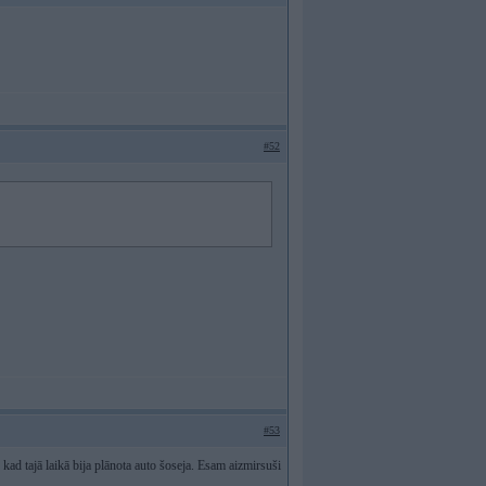
#52
#53
kad tajā laikā bija plānota auto šoseja. Esam aizmirsuši