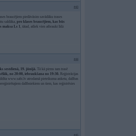
#43
klases braucējiem piedāvāsim savādāku trases
ūtu saldāka,
pro klases braucējiem, kas būs
jas maksa Ls 1
, tātad, atliek vien atbraukt līdz
#44
s sestdienā, 19. jūnijā.
Tā kā pirms tam trasē
ēlāk, no 20:00, iebraukšana no 19:30.
Reģistrācijas
izpildīta www.sabi.lv atrodamā pieteikuma anketa, dalības
reģistrētajiem dalībniekiem un tiem, kas reģistrēsies
#45