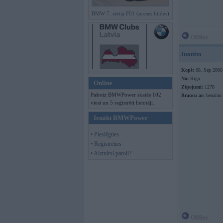
BMW 7. sērija F01 (preses bildes)
Offline
Juanito
Kopš:
08. Sep 2006
No:
Rīga
Online
Ziņojumi:
1278
Pašreiz BMWPower skatās 102
Braucu ar:
benzīnu
viesi un 5 reģistrēti lietotāji.
Ienākt BMWPower
• Pieslēgties
• Reģistrēties
• Aizmirsi paroli?
Offline