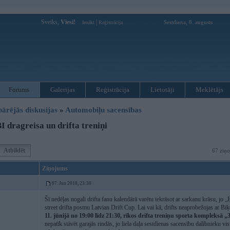
Sveiks,
Viesi!
|
Sestdiena, 8. augusts
Ienākt
Reģistrācija
Forums
Galerijas
Reģistrācija
Lietotāji
Meklētājs
pārējās diskusijas
»
Automobiļu sacensības
 dragreisa un drifta treniņi
Atbildēt
67 ziņo
Ziņojums
07. Jun 2010, 23:30
Šī nedēļas nogali drifta fanu kalendārā varētu iekrāsot ar sarkanu krāsu, jo 
street drifta posmu Latvian Drift Cup. Lai vai kā, drifts neaprobežojas ar Biķ
11. jūnijā no 19:00 līdz 21:30, rīkos drifta treniņu sporta kompleksā 
nepatīk stāvēt garajās rindās, jo liela daļa sestdienas sacensību dalībnieku v