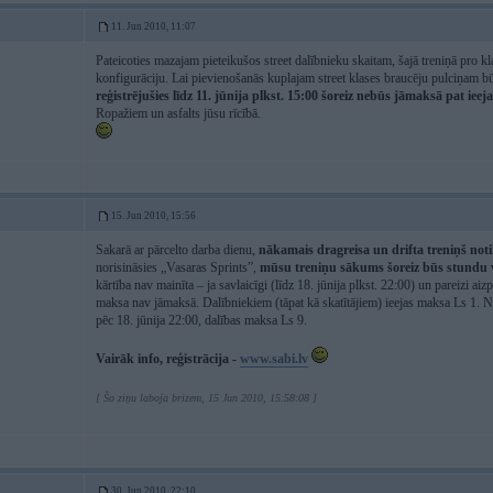
11. Jun 2010, 11:07
Pateicoties mazajam pieteikušos street dalībnieku skaitam, šajā treniņā pro 
konfigurāciju. Lai pievienošanās kuplajam street klases braucēju pulciņam b
reģistrējušies līdz 11. jūnija plkst. 15:00 šoreiz nebūs jāmaksā pat iee
Ropažiem un asfalts jūsu rīcībā.
15. Jun 2010, 15:56
Sakarā ar pārcelto darba dienu,
nākamais dragreisa un drifta treniņš notik
norisināsies „Vasaras Sprints”,
mūsu treniņu sākums šoreiz būs stundu v
kārtība nav mainīta – ja savlaicīgi (līdz 18. jūnija plkst. 22:00) un pareizi a
maksa nav jāmaksā. Dalībniekiem (tāpat kā skatītājiem) ieejas maksa Ls 1. Ne
pēc 18. jūnija 22:00, dalības maksa Ls 9.
Vairāk info, reģistrācija -
www.sabi.lv
[ Šo ziņu laboja brizem, 15 Jun 2010, 15:58:08 ]
30. Jun 2010, 22:10