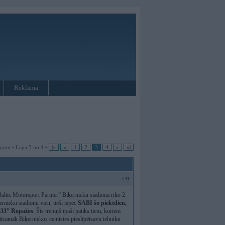
Reklāma
jumi • Lapa 3 no 4 •
|«
«
1
2
3
4
»
»|
#41
„Baltic Motorsport Partner” Biķernieku stadionā rīko 2.
ernieku stadionu vien, tieši tāpēc
SABI šo piektdien,
„333” Ropažos
. Šis treniņš īpaši patiks tiem, kuriem
isticamāk Biķerniekos centīsies pieslīpētsavu tehniku