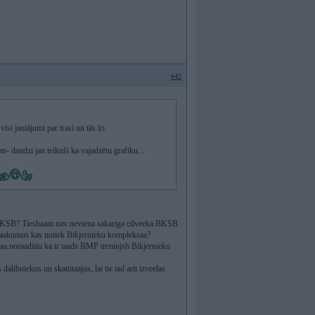
#42
si jautājumi par trasi un tās īri
an- daudzi jau teikuši ka vajadzētu grafiku...
) BKSB? Tieshaam nav neviena sakariga cilveeka BKSB
pasaakumus kas notiek Bikjernieku kompleksaa?
araa noraadiitu ka ir taads BMP treninjsh Bikjernieku
libniekus un skatiitaajus, lai tie tad arii izveelas