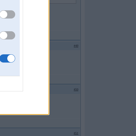
#49
isa treniņš Biķerniekos.
#50
gustā.
#51