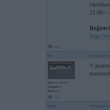
vērtēšan
21:00 – 
Reģistrā
http://w
Offline
Gie
03. Jun 2010, 15:
V piatny
trenirovk
Kopš:
07. Jul 2009
Ziņojumi:
14
Braucu ar:
Offline
Timur
03. Jun 2010, 16: