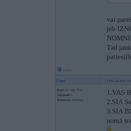
vai pare
jeb IZN
NOMNI
Tad jau
patiesii
Offline
Expo
05. Jun 2010, 16:
Kopš:
23. May 2010
1.VAS B
Ziņojumi:
9
2.SIA Sa
Braucu ar:
troleibusu
3.SIA B
nomā tra