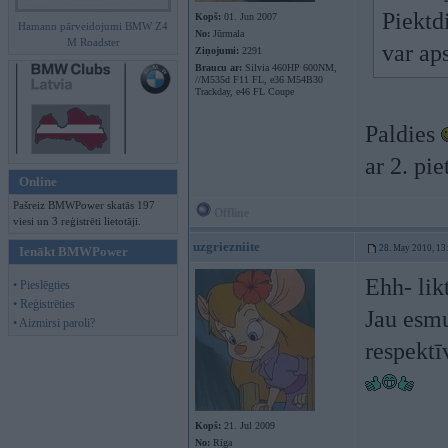
Piektd
Kopš:
01. Jun 2007
Hamann pārveidojumi BMW Z4
No:
Jūrmala
M Roadster
var aps
Ziņojumi:
2291
Braucu ar:
Silvia 460HP 600NM,
//M535d F11 FL, e36 M54B30
Trackday, e46 FL Coupe
Paldies
ar 2. pi
Online
Pašreiz BMWPower skatās 197
Offline
viesi un 3 reģistrēti lietotāji.
uzgriezniite
28. May 2010, 13
Ienākt BMWPower
Ehh- lik
• Pieslēgties
• Reģistrēties
Jau esmu
• Aizmirsi paroli?
respektī
Kopš:
21. Jul 2009
No:
Rīga