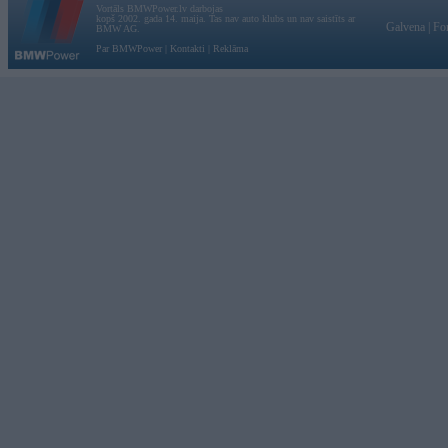
Vortāls BMWPower.lv darbojas
kopš 2002. gada 14. maija. Tas nav auto klubs un nav saistīts ar
Galvena
|
Fo
BMW AG.
Par BMWPower
|
Kontakti
|
Reklāma