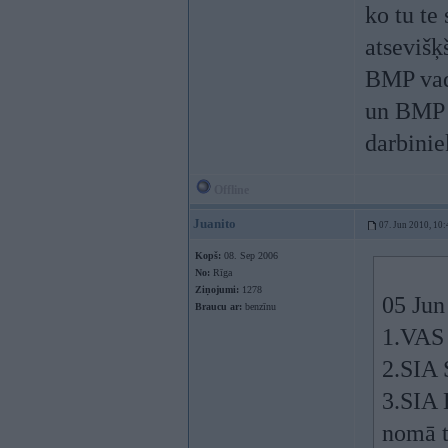
ko tu te
atsevišķ
BMP vadī
un BMP k
darbinie
Offline
Juanito
07. Jun 2010, 10:
Kopš:
08. Sep 2006
No:
Rīga
Ziņojumi:
1278
05 Jun
Braucu ar:
benzīnu
1.VAS 
2.SIA 
3.SIA 
nomā t