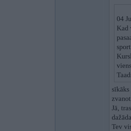
04 Ju
Kad 
pasaa
spor
Kursh
viens
Taad
sīkāks
zvanot
Jā, tra
dažāda
Tev vis