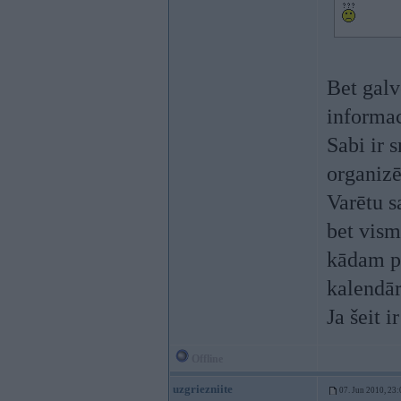
Bet galv
informac
Sabi ir 
organiz
Varētu s
bet vism
kādam pa
kalendār
Ja šeit 
Offline
uzgriezniite
07. Jun 2010, 23: