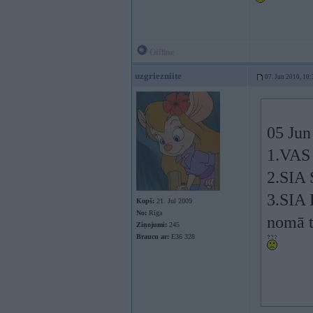
Offline
uzgriezniite
07. Jun 2010, 10:
05 Jun
1.VAS 
2.SIA 
3.SIA 
Kopš:
21. Jul 2009
No:
Rīga
nomā t
Ziņojumi:
245
Braucu ar:
E36 328