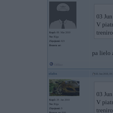
03 Jun
V piat
treniro
Kopš:
09. Mar 2010
No:
Rīga
Ziņojumi:
621
Braucu ar:
pa lielo 
Offline
olafsx
03. Jun 2010, 19:
03 Jun
Kopš:
29. Jan 2010
V piat
No:
Rīga
Ziņojumi:
9
treniro
Braucu ar:
E60