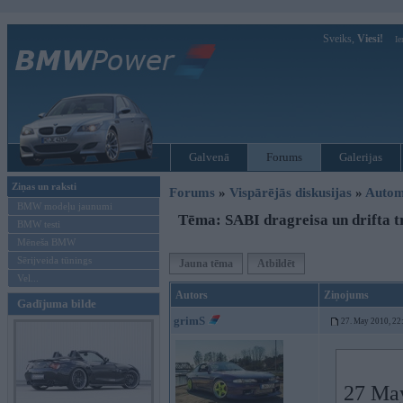
Sveiks,
Viesi!
Ie
Galvenā
Forums
Galerijas
Ziņas un raksti
Forums
»
Vispārējās diskusijas
»
Autom
BMW modeļu jaunumi
Tēma: SABI dragreisa un drifta t
BMW testi
Mēneša BMW
Sērijveida tūnings
Jauna tēma
Atbildēt
Vel...
Autors
Ziņojums
Gadījuma bilde
grimS
27. May 2010, 22
27 May