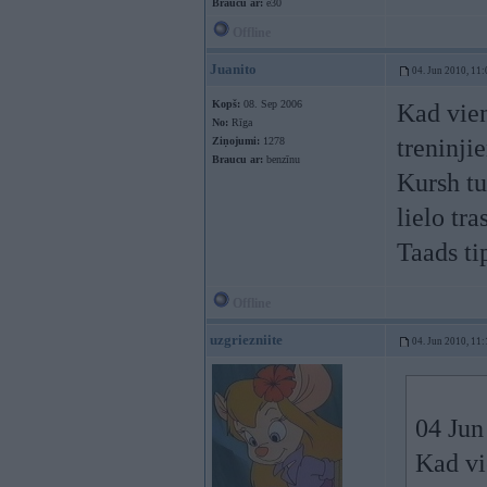
Braucu ar:
e30
Offline
Juanito
04. Jun 2010, 11:
Kopš:
08. Sep 2006
Kad vien
No:
Rīga
treninji
Ziņojumi:
1278
Braucu ar:
benzīnu
Kursh tu
lielo tra
Taads t
Offline
uzgriezniite
04. Jun 2010, 11:
04 Jun
Kad vi