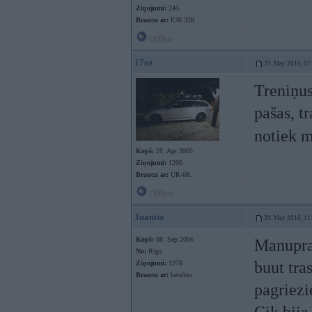
Ziņojumi:
245
Braucu ar:
E36 328
Offline
17oz
29. May 2010, 07
Treniņus
pašas, t
notiek m
Kopš:
28. Apr 2005
Ziņojumi:
1200
Braucu ar:
UR-68.
Offline
Juanito
29. May 2010, 11
Kopš:
08. Sep 2006
Manupraa
No:
Rīga
buut tra
Ziņojumi:
1278
Braucu ar:
benzīnu
pagriezi