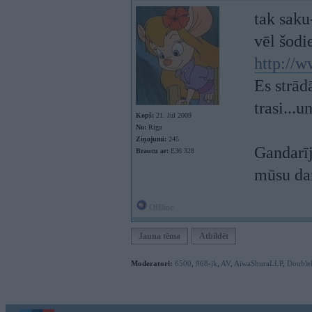
tak saku
vēl šodie
http://w
Es strād
trasi...u
Kopš:
21. Jul 2009
No:
Rīga
Ziņojumi:
245
Gandarīj
Braucu ar:
E36 328
mūsu d
Offline
Jauna tēma
Atbildēt
Moderatori:
6500
,
968-jk
,
AV
,
AiwaShuraLLP
,
Double