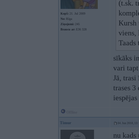
(t.sk. 
kompl
Kopš:
21. Jul 2009
No:
Rīga
Kursh 
Ziņojumi:
245
Braucu ar:
E36 328
viens, 
Taads 
sīkāks i
vari tap
Jā, tras
trases 3
iespējas 
Offline
Timur
04. Jun 2010, 13:
nu kads 