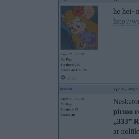
he hei- 
http://w
Kopš:
21. Jul 2009
No:
Rīga
Ziņojumi:
245
Braucu ar:
E36 328
Offline
brizem
25. May 2010, 22
Kopš:
27. Jul 2009
Neskatot
No:
Rīga
pirmo r
Ziņojumi:
61
Braucu ar:
„333” R
ar nolūk