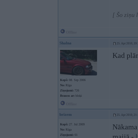
[ Šo ziņu 
Offline
Shalna
25. Apr 2010, 19
Kad plān
Kopš:
08. Sep 2006
No:
Rīga
Ziņojumi:
726
Braucu ar:
bloķi
Offline
brizem
25. Apr 2010, 21
Kopš:
27. Jul 2009
Nākamais
No:
Rīga
maijā -
Ziņojumi:
61