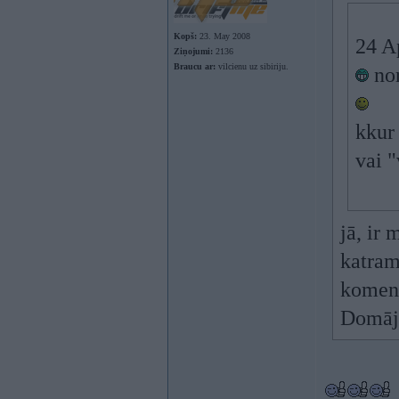
Kopš:
23. May 2008
24 A
Ziņojumi:
2136
Braucu ar:
vilcienu uz sibiriju.
nor
kkur 
vai "
jā, ir
katram
koment
Domāju