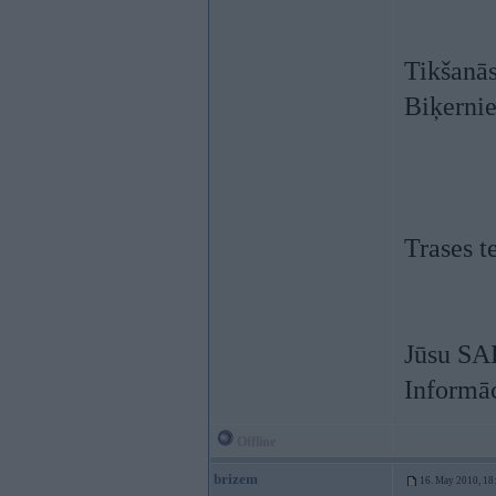
Tikšanās
Biķernie
Trases te
Jūsu S
Informāc
Offline
brizem
16. May 2010, 18