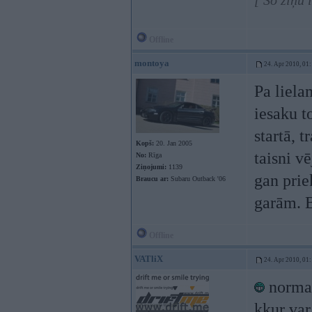
[ Šo ziņu 
Offline
montoya
24. Apr 2010, 01
Pa liela
iesaku t
startā, 
Kopš:
20. Jan 2005
taisni vē
No:
Rīga
Ziņojumi:
1139
gan prie
Braucu ar:
Subaru Outback '06
garām. B
Offline
VATliX
24. Apr 2010, 01
normali
kkur var