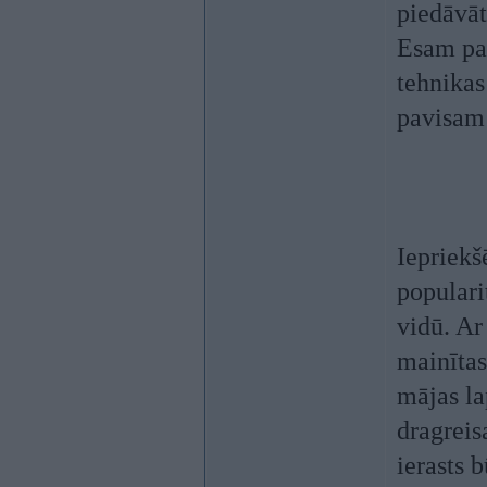
piedāvāt
Esam pap
tehnikas
pavisam 
Iepriekš
populari
vidū. Ar
mainītas
mājas la
dragreis
ierasts 