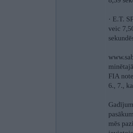
8,59 sek
· E.T. S
veic 7,5
sekundē
www.sab
minētajā
FIA not
6., 7., 
Gadījumā
pasākumu
mēs pazi