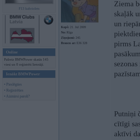
Ziema be
F13 kabriolets
skaļāk u
un riepā
Kopš:
21. Jul 2009
piektdie
No:
Rīga
Ziņojumi:
245
pirms La
Braucu ar:
E36 328
Online
pasākums
Pašreiz BMWPower skatās 145
sezonas 
viesi un 0 reģistrēti lietotāji.
pazīstam
Ienākt BMWPower
• Pieslēgties
• Reģistrēties
• Aizmirsi paroli?
Putniņi 
cītīgi s
aktīvi d