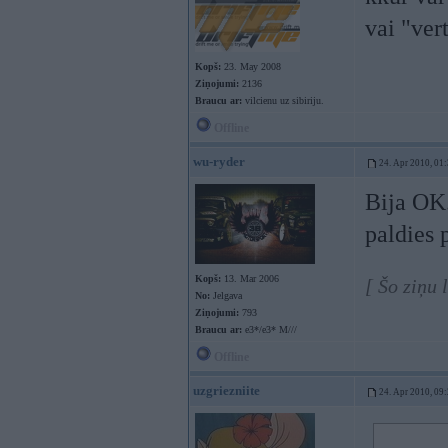
vai "ver
Kopš:
23. May 2008
Ziņojumi:
2136
Braucu ar:
vilcienu uz sibiriju.
Offline
wu-ryder
24. Apr 2010, 01
Bija OK.
paldies 
Kopš:
13. Mar 2006
[ Šo ziņu 
No:
Jelgava
Ziņojumi:
793
Braucu ar:
e3*/e3* M///
Offline
uzgriezniite
24. Apr 2010, 09