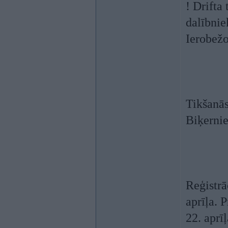
! Drifta
dalībnie
Ierobežo
Tikšanās
Biķernie
Reģistrā
aprīļa. 
22. aprī