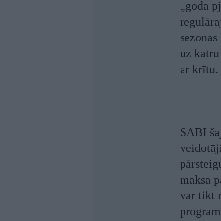
„goda pj
regulāra
sezonas 
uz katru 
ar krītu.
SABI šaj
veidotāj
pārsteig
maksa pa
var tikt
program