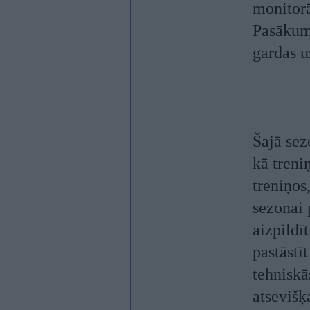
monitorā
Pasākuma
gardas u
Šajā sez
kā treniņ
treniņos
sezonai 
aizpildī
pastāstīt
tehniskā
atsevišķ