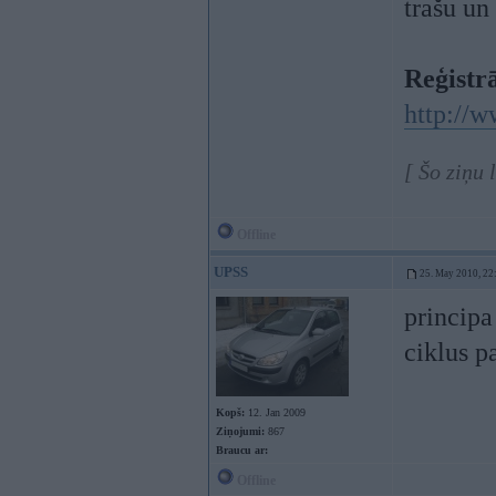
trašu un
Reģistrā
http://w
[ Šo ziņu
Offline
UPSS
25. May 2010, 22
principa
ciklus p
Kopš:
12. Jan 2009
Ziņojumi:
867
Braucu ar:
Offline