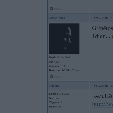
Offline
EddyChuzs
24. Apr 2010, 12
Gribētos 
1dien...
Kopš:
28. Oct 2009
No:
Rīga
Ziņojumi:
443
Braucu ar:
T-REG // C-Yenn
Offline
brizem
25. Apr 2010, 19
Kopš:
27. Jul 2009
Rezultāt
No:
Rīga
http://w
Ziņojumi:
61
Braucu ar: