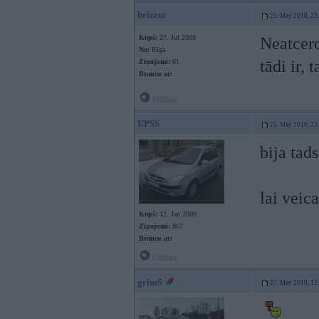
brizem
25. May 2010, 23
Kopš:
27. Jul 2009
Neatcero
No:
Rīga
tādi ir,
Ziņojumi:
61
Braucu ar:
Offline
UPSS
25. May 2010, 23
bija tad
lai veic
Kopš:
12. Jan 2009
Ziņojumi:
867
Braucu ar:
Offline
grimS
27. May 2010, 12