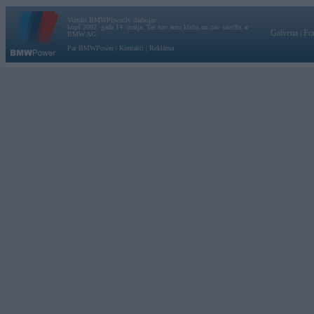
Vortāls BMWPower.lv darbojas
kopš 2002. gada 14. maija. Tas nav auto klubs un nav saistīts ar
Galvena
|
Fo
BMW AG.
Par BMWPower
|
Kontakti
|
Reklāma