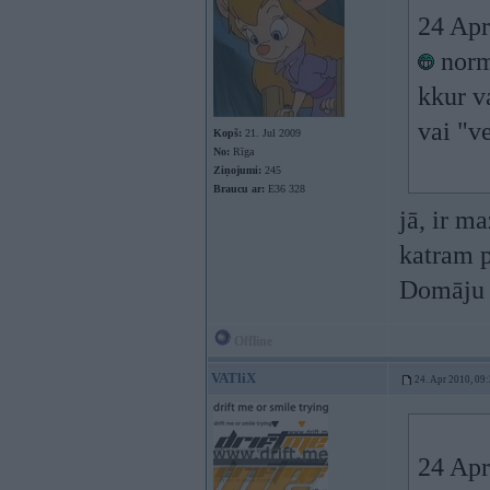
24 Apr
norma
kkur v
vai "v
Kopš:
21. Jul 2009
No:
Rīga
Ziņojumi:
245
Braucu ar:
E36 328
jā, ir m
katram p
Domāju k
Offline
VATliX
24. Apr 2010, 09
24 Apr