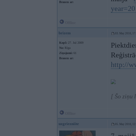
Braucu ar:
year=2
Offline
brizem
03. May 2010, 17
Kopš:
27. Jul 2009
Piektdie
No:
Rīga
Reģistrā
Ziņojumi:
61
Braucu ar:
http://w
[ Šo ziņu
Offline
uzgriezniite
05. May 2010, 12