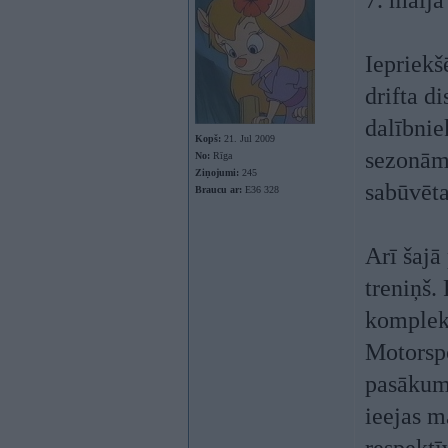
7. maijā
Iepriekš
drifta d
dalībnie
Kopš:
21. Jul 2009
sezonām,
No:
Rīga
Ziņojumi:
245
sabūvēta
Braucu ar:
E36 328
Arī šajā
treniņš.
kompleks
Motorspo
pasākumi
ieejas m