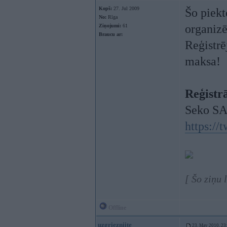
Kopš:
27. Jul 2009
Šo piekt
No:
Rīga
organizē
Ziņojumi:
61
Braucu ar:
Reģistrē
maksa!
Reģistrā
Seko SAB
https://
[ Šo ziņu
Offline
uzgriezniite
23. May 2010, 23