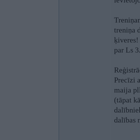
ievietoj
Treniņam
treniņa 
ķiveres!
par Ls 3
Reģistrā
Precīzi 
maija pl
(tāpat k
dalībnie
dalības 