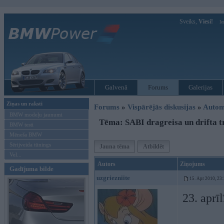
Sveiks,
Viesi!
Ie
Galvenā
Forums
Galerijas
Ziņas un raksti
Forums
»
Vispārējās diskusijas
»
Autom
BMW modeļu jaunumi
Tēma: SABI dragreisa un drifta t
BMW testi
Mēneša BMW
Sērijveida tūnings
Jauna tēma
Atbildēt
Vel...
Autors
Ziņojums
Gadījuma bilde
uzgriezniite
15. Apr 2010, 23
23. aprī