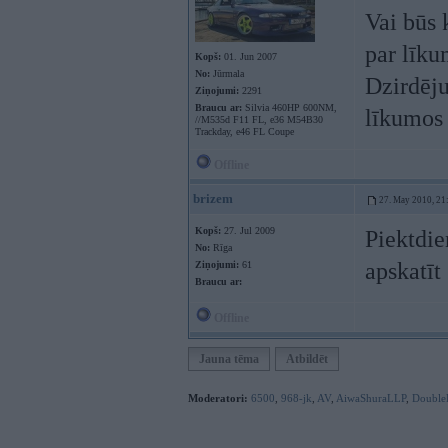
Vai būs 
par līku
Kopš:
01. Jun 2007
No:
Jūrmala
Dzirdēju
Ziņojumi:
2291
Braucu ar:
Silvia 460HP 600NM,
līkumo
//M535d F11 FL, e36 M54B30
Trackday, e46 FL Coupe
Offline
brizem
27. May 2010, 21
Kopš:
27. Jul 2009
Piektdie
No:
Rīga
apskatīt 
Ziņojumi:
61
Braucu ar:
Offline
Jauna tēma
Atbildēt
Moderatori:
6500
,
968-jk
,
AV
,
AiwaShuraLLP
,
Double