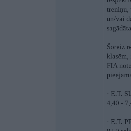
respektīv
treniņu,
un/vai d
sagādāt
Šoreiz r
klasēm, 
FIA not
pieejama
· E.T. S
4,40 - 7
· E.T. P