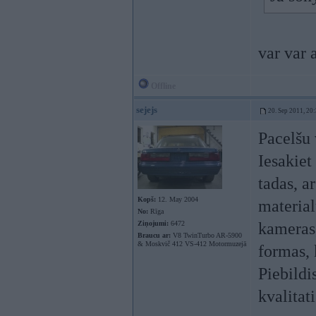
var var 
Offline
sejejs
20. Sep 2011, 20
Pacelšu
Iesakiet
tadas, ar
Kopš:
12. May 2004
material
No:
Rīga
Ziņojumi:
6472
kameras,
Braucu ar:
V8 TwinTurbo AR-5900
& Moskvič 412 VS-412 Motormuzejā
formas, 
Piebildi
kvalitati