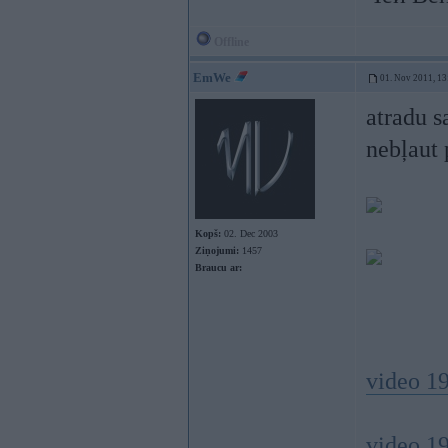
Offline
EmWe
01. Nov 2011, 13
atradu s
nebļaut
Kopš:
02. Dec 2003
Ziņojumi:
1457
Braucu ar:
video 1
video 19