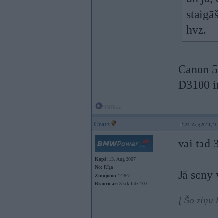
staigā
hvz.
Canon 5
D3100 ir
Offline
Czars
24. Aug 2011, 10
vai tad 
Kopš:
13. Aug 2007
No:
Rīga
Jā sony 
Ziņojumi:
14367
Braucu ar:
3 sek līdz 100
[ Šo ziņu