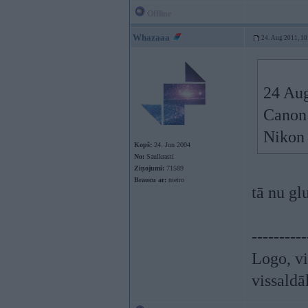
Offline
Whazaaa
24. Aug 2011, 10
24 Aug
Canon 
Nikon 
Kopš:
24. Jun 2004
No:
Saulkrasti
Ziņojumi:
71589
Braucu ar:
metro
tā nu gl
----------
Logo, vi
vissaldā