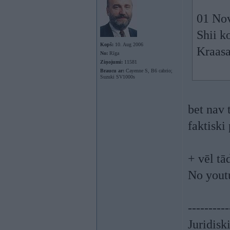
01 Nov
Shii ko
Kopš:
10. Aug 2006
Kraasa
No:
Rīga
Ziņojumi:
11581
Braucu ar:
Cayenne S, B6 cabrio;
Suzuki SV1000s
bet nav 
faktiski 
+ vēl tā
No youtu
----------
Juridisk