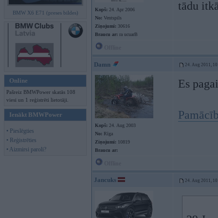
tādu itk
Kopš:
24. Apr 2006
BMW X6 E71 (preses bildes)
No:
Ventspils
Ziņojumi:
30616
Braucu ar:
ra ucuarB
Offline
Damn
24. Aug 2011, 10
Online
Es paga
Pašreiz BMWPower skatās 108
viesi un 1 reģistrēti lietotāji.
Pamācība
Ienākt BMWPower
Kopš:
24. Aug 2003
• Pieslēgties
No:
Rīga
• Reģistrēties
Ziņojumi:
10819
• Aizmirsi paroli?
Braucu ar:
Offline
Jancuks
24. Aug 2011, 10