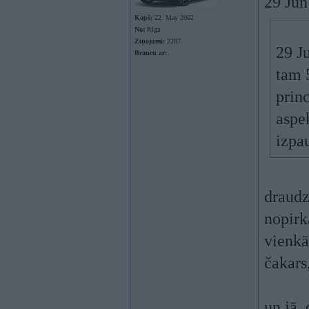
29 Jun
Kopš:
22. May 2002
No:
Rīga
Ziņojumi:
2287
29 Ju
Braucu ar:
tam 
princ
aspek
izpa
draudz
nopirka
vienkā
čakars,
un jā,