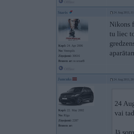
Offline
Staris
24. Aug 2011, 11
Nikons f
tu liec 
gredzens
Kopš:
24. Apr 2006
No:
Ventspils
aparāta
Ziņojumi:
30616
Braucu ar:
ra ucuarB
Offline
Jancuks
24. Aug 2011, 20
24 Aug
Kopš:
22. May 2002
vai ta
No:
Rīga
Ziņojumi:
2287
Braucu ar:
Jā son