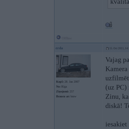
kvalita
Offline
erda
15. Oct 2011, 14
Vajag p
Kamera 
uzfilmēt
Kopš:
28. Jan 2007
(uz PC) 
No:
Rīga
Ziņojumi:
257
Zinu, ka
Braucu ar:
bmw
diskā! T
iesakiet