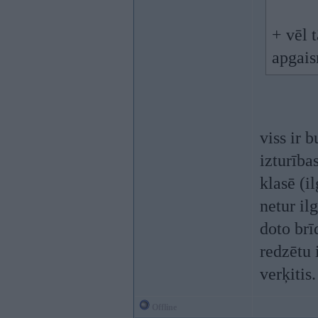
+ vēl 
apgais
viss ir
izturība
klasē (i
netur il
doto brī
redzētu 
verķitis.
Offline