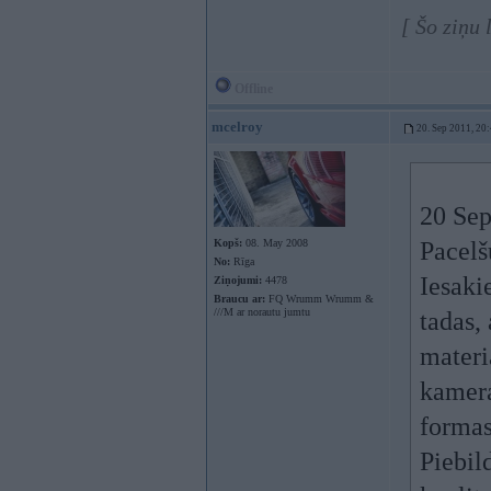
[ Šo ziņu 
Offline
mcelroy
20. Sep 2011, 20
20 Sep
Kopš:
08. May 2008
Pacelš
No:
Rīga
Iesaki
Ziņojumi:
4478
Braucu ar:
FQ Wrumm Wrumm &
///M ar norautu jumtu
tadas, 
materi
kamera
formas
Piebil