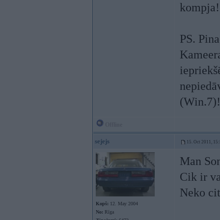
kompja!
PS. Pina
Kameerai
iepriekš
nepiedāv
(Win.7)
Offline
sejejs
15. Oct 2011, 15
Man Son
Cik ir v
Neko cit
Kopš:
12. May 2004
No:
Rīga