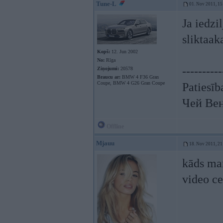
Tune-L
01. Nov 2011, 15
Ja iedzi
sliktaa
Kopš:
12. Jun 2002
No:
Rīga
----------
Ziņojumi:
20578
Braucu ar:
BMW 4 F36 Gran
Coupe, BMW 4 G26 Gran Coupe
Patiesīb
Чей Ве
Offline
Mjauu
18. Nov 2011, 21
kāds ma
video ce