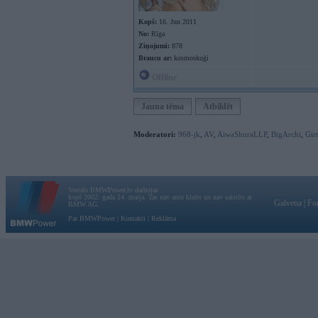
Kopš:
16. Jun 2011
No:
Rīga
Ziņojumi:
878
Braucu ar:
kosmoskuģi
Offline
Jauna tēma
Atbildēt
Moderatori:
968-jk
,
AV
,
AiwaShuraLLP
,
BigArchi
,
Gir
Vortāls BMWPower.lv darbojas
kopš 2002. gada 14. maija. Tas nav auto klubs un nav saistīts ar
Galvena
|
Fo
BMW AG.
Par BMWPower
|
Kontakti
|
Reklāma