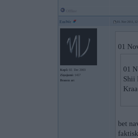
Offline
EmWe
01. Nov 2011, 12
01 Nov
01 N
Kopš:
02. Dec 2003
Ziņojumi:
1457
Shii 
Braucu ar:
Kraa
bet nav
faktisk