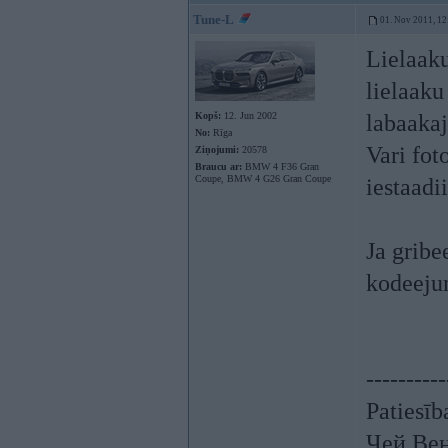
Tune-L
01. Nov 2011, 12
Lielaaku
lielaaku
Kopš:
12. Jun 2002
labaakaj
No:
Rīga
Vari fot
Ziņojumi:
20578
Braucu ar:
BMW 4 F36 Gran
Coupe, BMW 4 G26 Gran Coupe
iestaadi
Ja gribe
kodeejum
----------
Patiesīb
Чей Ве