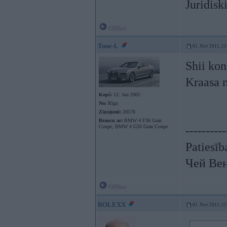
Juridisk
Offline
Tune-L
01. Nov 2011, 11
Shii konk
Kraasa n
Kopš:
12. Jun 2002
No:
Rīga
Ziņojumi:
20578
Braucu ar:
BMW 4 F36 Gran
Coupe, BMW 4 G26 Gran Coupe
----------
Patiesīb
Чей Ве
Offline
ROLEXX
01. Nov 2011, 12