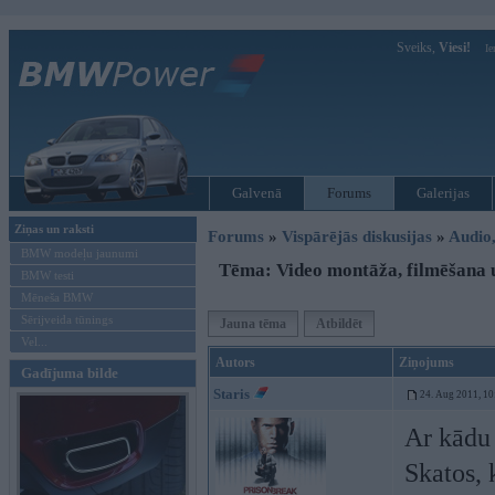
Sveiks,
Viesi!
Ie
Galvenā
Forums
Galerijas
Ziņas un raksti
Forums
»
Vispārējās diskusijas
»
Audio,
BMW modeļu jaunumi
Tēma: Video montāža, filmēšana u
BMW testi
Mēneša BMW
Sērijveida tūnings
Jauna tēma
Atbildēt
Vel...
Autors
Ziņojums
Gadījuma bilde
Staris
24. Aug 2011, 10
Ar kādu 
Skatos, 