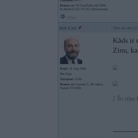
Ziņojumi:
6472
Braucu ar:
V8 TwinTurbo AR-5900
& Moskvič 412 VS-412 Motormuzejā
Offline
ROLEXX
01. Nov 2011, 11
Kāds ir 
Zinu, ka
Kopš:
10. Aug 2006
No:
Rīga
Ziņojumi:
11581
Braucu ar:
Cayenne S, B6 cabrio;
Suzuki SV1000s
[ Šo ziņu
----------