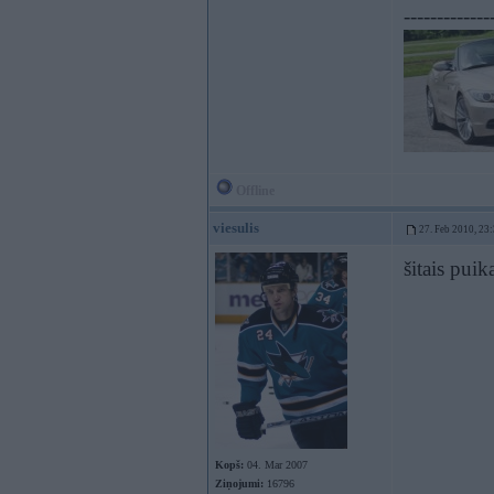
-------------
Offline
viesulis
27. Feb 2010, 23
šitais puik
Kopš:
04. Mar 2007
Ziņojumi:
16796