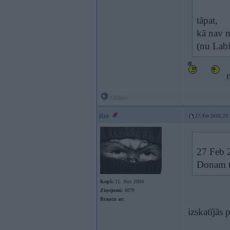
tāpat,
kā nav m
(nu Labi
m
Offline
ilze
27. Feb 2010, 23
27 Feb 
Donam ta
Kopš:
11. Nov 2004
Ziņojumi:
4879
Braucu ar:
izskatījās