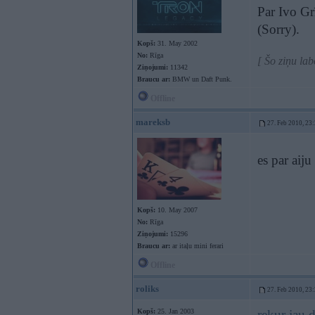
Par Ivo Grī
(Sorry).
Kopš:
31. May 2002
No:
Rīga
[ Šo ziņu la
Ziņojumi:
11342
Braucu ar:
BMW un Daft Punk.
Offline
mareksb
27. Feb 2010, 23
es par aiju
Kopš:
10. May 2007
No:
Rīga
Ziņojumi:
15296
Braucu ar:
ar itaļu mini ferari
Offline
roliks
27. Feb 2010, 23
Kopš:
25. Jan 2003
rekur jau 