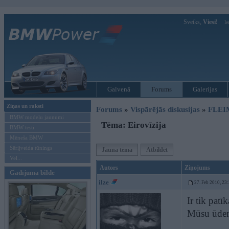
Sveiks,
Viesi!
Ie
Galvenā
Forums
Galerijas
Ziņas un raksti
Forums
»
Vispārējās diskusijas
»
FLEI
BMW modeļu jaunumi
Tēma: Eirovīzija
BMW testi
Mēneša BMW
Sērijveida tūnings
Jauna tēma
Atbildēt
Vel...
Autors
Ziņojums
Gadījuma bilde
ilze
27. Feb 2010, 23
Ir tik patī
Mūsu ūdens