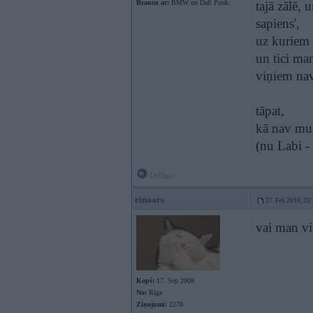
Braucu ar:
BMW un Daft Punk.
tajā zālē,
sapiens',
uz kuriem
un tici m
viņiem nav
tāpat,
kā nav muz
(nu Labi -
Offline
einaars
27. Feb 2010, 23
vai man vi
Kopš:
17. Sep 2008
No:
Rīga
Ziņojumi:
2278