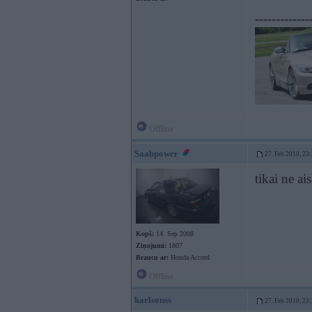
-------------
Offline
Saabpower
27. Feb 2010, 23
tikai ne ai
Kopš:
14. Sep 2008
Ziņojumi:
1807
Braucu ar:
Honda Accord
Offline
karlsonss
27. Feb 2010, 23