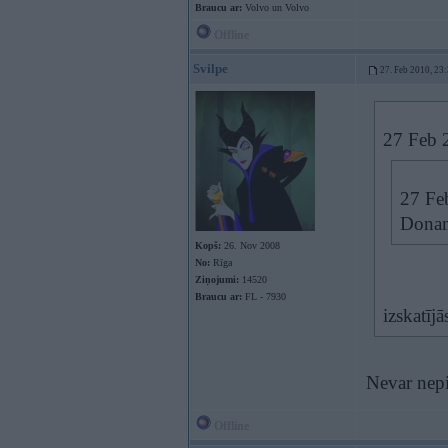
Braucu ar:
Volvo un Volvo
Offline
Svilpe
27. Feb 2010, 23
27 Feb 2
27 Fe
Donam 
Kopš:
26. Nov 2008
No:
Rīga
Ziņojumi:
14520
Braucu ar:
FL - 7930
izskatīj
Nevar nepie
Offline