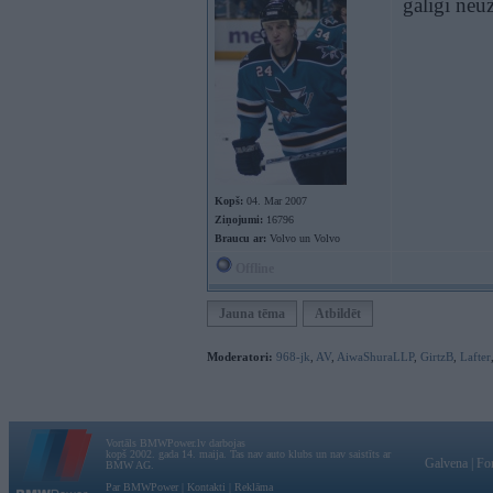
galīgi neu
Kopš:
04. Mar 2007
Ziņojumi:
16796
Braucu ar:
Volvo un Volvo
Offline
Jauna tēma
Atbildēt
Moderatori:
968-jk
,
AV
,
AiwaShuraLLP
,
GirtzB
,
Lafter
Vortāls BMWPower.lv darbojas
kopš 2002. gada 14. maija. Tas nav auto klubs un nav saistīts ar
Galvena
|
Fo
BMW AG.
Par BMWPower
|
Kontakti
|
Reklāma