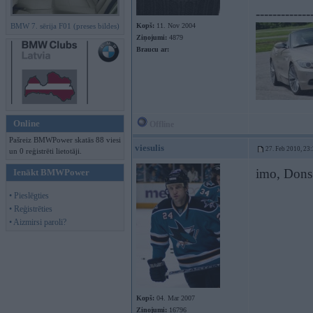
-------------
BMW 7. sērija F01 (preses bildes)
Kopš:
11. Nov 2004
Ziņojumi:
4879
Braucu ar:
Online
Offline
Pašreiz BMWPower skatās 88 viesi
viesulis
27. Feb 2010, 23
un 0 reģistrēti lietotāji.
imo, Dons 
Ienākt BMWPower
• Pieslēgties
• Reģistrēties
• Aizmirsi paroli?
Kopš:
04. Mar 2007
Ziņojumi:
16796