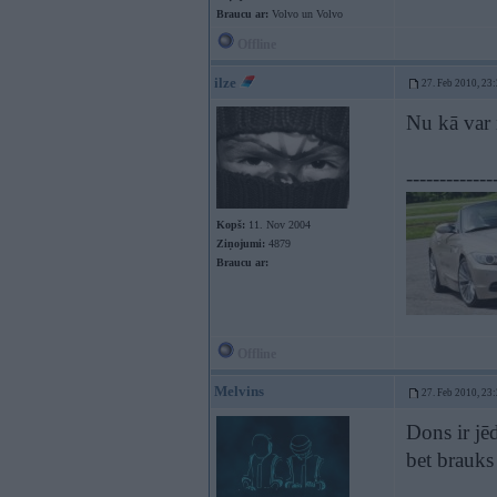
Braucu ar:
Volvo un Volvo
Offline
ilze
27. Feb 2010, 23
Nu kā var n
-------------
Kopš:
11. Nov 2004
Ziņojumi:
4879
Braucu ar:
Offline
Melvins
27. Feb 2010, 23
Dons ir jē
bet brauk