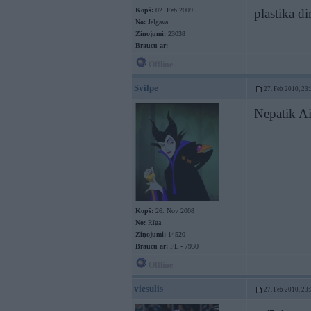
Kopš:
02. Feb 2009
plastika di
No:
Jelgava
Ziņojumi:
23038
Braucu ar:
Offline
Svilpe
27. Feb 2010, 23
Nepatik Ais
Kopš:
26. Nov 2008
No:
Rīga
Ziņojumi:
14520
Braucu ar:
FL - 7930
Offline
viesulis
27. Feb 2010, 23