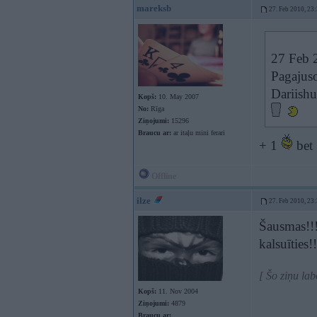
mareksb
27. Feb 2010, 23
27 Feb 
Pagajuso
Dariishu
Kopš:
10. May 2007
No:
Rīga
Ziņojumi:
15296
Braucu ar:
ar itaļu mini ferari
+ 1
bet 
Offline
ilze
27. Feb 2010, 23
Šausmas!!!
kalsuīties!
[ Šo ziņu lab
Kopš:
11. Nov 2004
Ziņojumi:
4879
Braucu ar: