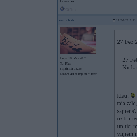
Braucu ar:
Offline
mareksb
27. Feb 2010, 23
27 Feb 2
Kopš:
10. May 2007
27 Feb
No:
Rīga
Nu kā 
Ziņojumi:
15296
Braucu ar:
ar itaļu mini ferari
klau!
tajā zāl
sapiens',
uz kuri
un tici
viņiem n