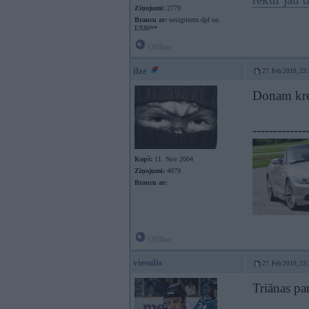
Ziņojumi:
2779
Braucu ar:
neizgrieztu dpf un
EX80**
Offline
ilze
27. Feb 2010, 23
Donam krek
-------------
Kopš:
11. Nov 2004
Ziņojumi:
4879
Braucu ar:
Offline
viesulis
27. Feb 2010, 23
Triānas par