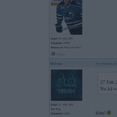
Kopš:
04. Mar 2007
Ziņojumi:
16796
Braucu ar:
Volvo un Volvo
Offline
Melvins
27. Feb 2010, 23
27 Feb 2
Nu kā va
Kopš:
31. May 2002
No:
Rīga
klau!
Ziņojumi:
11342