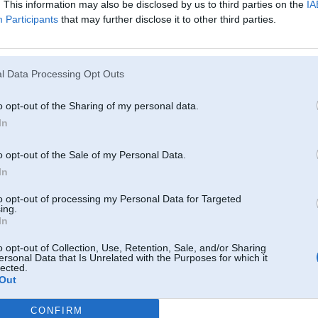
. This information may also be disclosed by us to third parties on the
IA
Participants
that may further disclose it to other third parties.
D, e46 coupe
l Data Processing Opt Outs
o opt-out of the Sharing of my personal data.
21. Jan 2010, 14:39
In
Cerēju uzzināt dažāduz variantus un vairākas iespējas. Atvainojos ja kādu ai
o opt-out of the Sale of my Personal Data.
In
to opt-out of processing my Personal Data for Targeted
ing.
In
D, e46 coupe
o opt-out of Collection, Use, Retention, Sale, and/or Sharing
ersonal Data that Is Unrelated with the Purposes for which it
lected.
Out
21. Jan 2010, 14:44
CONFIRM
nakad nepsied " Jauna teema" tad jau viss buss ok