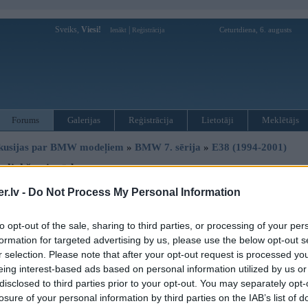
Sveiks,
Viesi!
|
Ceturtdiena, 6. augusts
Ienākt
Reģistrācija
Forums
Galerijas
Reģistrācija
Lietotāji
Meklētājs
kusijas par BMW modeļiem
»
BMW 7. sērija
»
E38 (1994-2001)
sliekšņu iegāde
.lv -
Do Not Process My Personal Information
Atbildēt
to opt-out of the sale, sharing to third parties, or processing of your per
Ziņojums
formation for targeted advertising by us, please use the below opt-out s
21. Jan 2010, 13:47
r selection. Please note that after your opt-out request is processed y
Man mašīnītei sliekšņi nedaudz ar defektiem, kāds var ieteikt kur var par sap
eing interest-based ads based on personal information utilized by us or
Kā arī kur varētu nedaudz sataisīt buferi, nedaudz neapreķinājās cik augsta ir
disclosed to third parties prior to your opt-out. You may separately opt-
losure of your personal information by third parties on the IAB’s list of