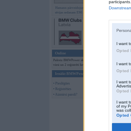
participants
Downstream 
Hamann pārveidojumi BMW 3.
Kopš:
18. Sep 2009
sērijas sedanam E90 ar M paketi
No:
Cēsis
Ziņojumi:
7
Braucu ar:
e38 730 
2,5i
Persona
Offline
I want t
ccalis
Opted 
Online
Pašreiz BMWPower skatās 121
I want t
viesi un 2 reģistrēti lietotāji.
Opted 
Ienākt BMWPower
I want 
• Pieslēgties
Kopš:
18. Sep 2009
Advertis
• Reģistrēties
No:
Cēsis
Opted 
Ziņojumi:
7
• Aizmirsi paroli?
Braucu ar:
e38 730 
I want t
2,5i
of my P
was col
Offline
Opted 
Piparss