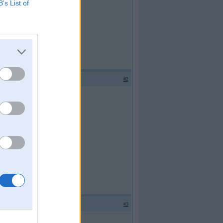
B’s List of
#2
zskāru vai kā tā.
#3