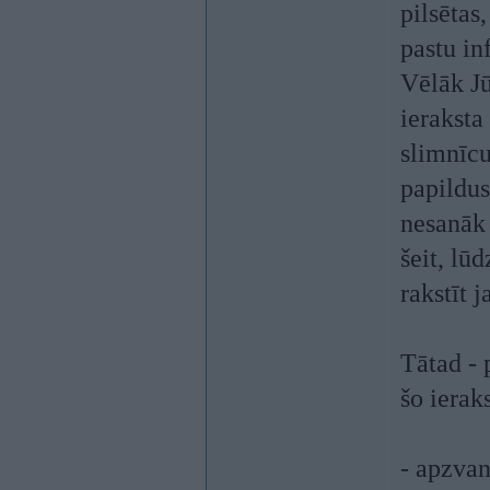
pilsētas
pastu in
Vēlāk Jū
ieraksta
slimnīcu
papildus
nesanāk 
šeit, lūd
rakstīt j
Tātad - 
šo ierak
- apzvan