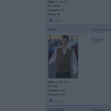
Kopš:
15. Jul 2007
No:
Jūrmala
Ziņojumi:
7718
Braucu ar:
Offline
fubuz
19. Mar 2011, 16
tvnet
Kopš:
19. Dec 2003
No:
Rīga
Ziņojumi:
5140
Braucu ar:
trafic
Offline
LAKSHMI
19. Mar 2011, 16