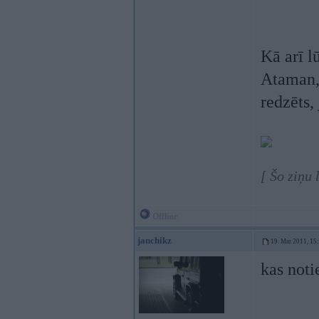
Kā arī l
Ataman, 
redzēts,
[ Šo ziņu
Offline
janchikz
19. Mar 2011, 15
kas noti