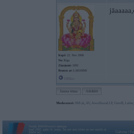
jāaaaaa,
Kopš:
22. Nov 2008
No:
Rīga
Ziņojumi:
1692
Braucu ar:
LAKSHMI
Offline
Jauna tēma
Atbildēt
Moderatori:
968-jk
,
AV
,
AiwaShuraLLP
,
GirtzB
,
Lafter
Vortāls BMWPower.lv darbojas
kopš 2002. gada 14. maija. Tas nav auto klubs un nav saistīts ar
Galvena
|
Fo
BMW AG.