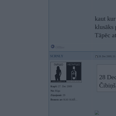
kaut kur
klusāks 
Tāpēc a
Offline
SCRNLY
28. Dec 2009, 15
28 Dec
Čibiņ
Kopš:
27. Dec 2009
No:
Rīga
Ziņojumi:
29
Braucu ar:
KAS KAIŠ...