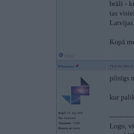
brāli - 
tas visi
Latvijas
Kopā mum
Offline
Whazaaa
28. Dec 2009, 15
pilnīgs
kur pali
Kopš:
24. Jun 2004
----------
No:
Saulkrasti
Ziņojumi:
71589
Logo, vi
Braucu ar:
metro