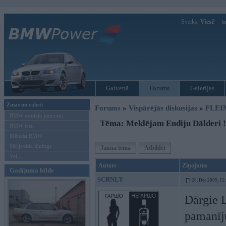
Sveiks,
Viesi!
Ie
Galvenā
Forums
Galerijas
Ziņas un raksti
Forums
»
Vispārējās diskusijas
»
FLEI
BMW modeļu jaunumi
Tēma: Meklējam Endiju Dālderi !!!
BMW testi
Mēneša BMW
Sērijveida tūnings
Jauna tēma
Atbildēt
Vel...
Autors
Ziņojums
Gadījuma bilde
SCRNLY
28. Dec 2009, 15
Dārgie L
pamanīju