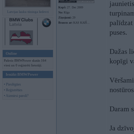
jauniet
Kopš:
27. Dec 2009
turpinam
Latvijas lauku tūninga šedevri
No:
Rīga
Ziņojumi:
29
palīdzat
Braucu ar:
KAS KAIŠ...
puses.
Dažas li
Online
kopīgi v
Pašreiz BMWPower skatās 164
viesi un 0 reģistrēti lietotāji.
Ienākt BMWPower
Vēršamie
• Pieslēgties
nostūros
• Reģistrēties
• Aizmirsi paroli?
Daram se
Ja dzīvo