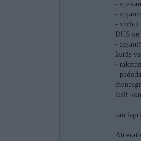
- apzvan
- apjaut
- varbūt
DUS un p
- apjaut
kurās va
- raksta
- padoda
dienasgr
lasīt ko
Jau iepr
Atcerati