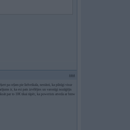
#444
ķert pa ceļam pie lielveikala, nestāsti, ka pilnīgi visur
ījums ir, ka esi pats izvēlējies un varonīgi nozāģējis
aksāt par to 10€ tikai tāpēc, ka powerists atveda ar bmw