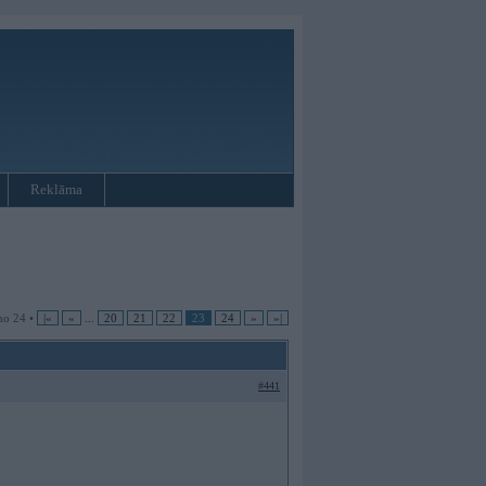
Reklāma
no 24 •
|«
«
...
20
21
22
23
24
»
»|
#441