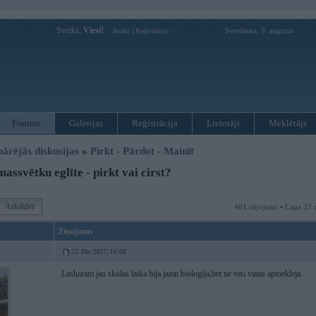
Sveiks,
Viesi!
|
Svetdiena, 9. augusts
Ienākt
Reģistrācija
Forums
Galerijas
Reģistrācija
Lietotāji
Meklētājs
pārējās diskusijas
»
Pirkt - Pārdot - Mainīt
ssvētku eglīte - pirkt vai cirst?
Atbildēt
461 ziņojumi • Lapa 23 
Ziņojums
22. Dec 2017, 16:00
Lasharam jau skolas laika bija jazin biologija,bet ne visi vinas apmekleja.