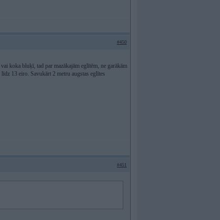
#450
eni vai koka bluķī, tad par mazākajām eglītēm, ne garākām
līdz 13 eiro. Savukārt 2 metru augstas eglītes
#451