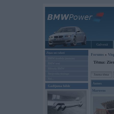
Galvenā
Ziņas un raksti
Forums
»
Vis
BMW modeļu jaunumi
Tēma: Ziema
BMW testi
Mēneša BMW
Sērijveida tūnings
Jauna tēma
Vel...
Autors
Gadījuma bilde
Marteens