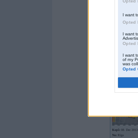
Opted 
Offline
I want t
Jurchixz
Opted 
I want 
Advertis
Opted 
Kopš:
17. Mar 2010
I want t
Ziņojumi:
247
of my P
Braucu ar:
was col
Opted 
Offline
968-jk
Kopš:
08. Dec 2013
No:
Rīga