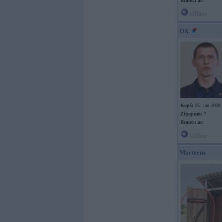
Braucu ar:
Offline
OX
Kopš:
25. Jan 2008
Ziņojumi:
7
Braucu ar:
Offline
Marteens