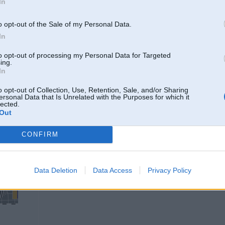
In
o opt-out of the Sale of my Personal Data.
22. Dec 2017, 18:24
In
Checkmate!
to opt-out of processing my Personal Data for Targeted
ing.
In
o opt-out of Collection, Use, Retention, Sale, and/or Sharing
ersonal Data that Is Unrelated with the Purposes for which it
lected.
Out
CONFIRM
22. Dec 2017, 18:49
Parasti eglītes cērtam pierīgā vienā mežmalā. Tur sasējušās un izaugušas tik
kā pie lielveikaliem no audzētavām atbraukušās. Cērtu gan dēļ procesa un pa
nekā jāties, slapināties, tērēt degvielu braucot laukā no pilsētas.
Data Deletion
Data Access
Privacy Policy