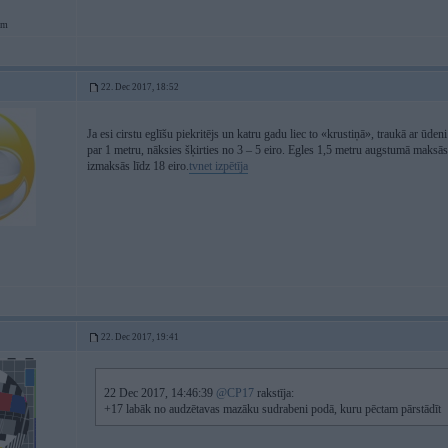
em
22. Dec 2017, 18:52
Ja esi cirstu eglīšu piekritējs un katru gadu liec to «krustiņā», traukā ar ūd
par 1 metru, nāksies šķirties no 3 – 5 eiro. Egles 1,5 metru augstumā maksās 
izmaksās līdz 18 eiro.
tvnet izpētīja
22. Dec 2017, 19:41
22 Dec 2017, 14:46:39
@CP17
rakstīja:
+17 labāk no audzētavas mazāku sudrabeni podā, kuru pēctam pārstādīt