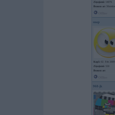
Ziņojumi:
14076
Braucu ar:
30nieki
Offline
snap
Kopš:
02. Feb 2009
Ziņojumi:
550
Braucu ar:
Offline
968-jk