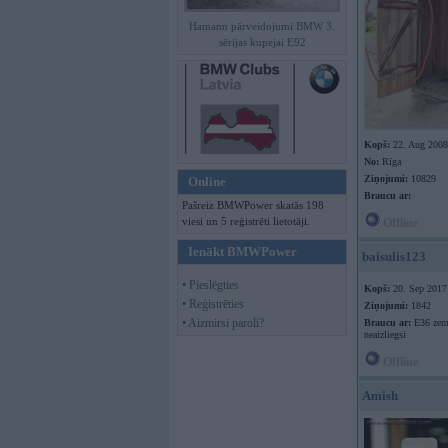
Hamann pārveidojumi BMW 3.
sērijas kupejai E92
Kopš:
22. Aug 2008
No:
Rīga
Ziņojumi:
10829
Online
Braucu ar:
Pašreiz BMWPower skatās 198
viesi un 5 reģistrēti lietotāji.
Offline
Ienākt BMWPower
baisulis123
• Pieslēgties
Kopš:
20. Sep 2017
• Reģistrēties
Ziņojumi:
1842
• Aizmirsi paroli?
Braucu ar:
E36 zem
neaizliegsi
Offline
Amish