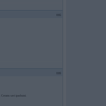
#445
#446
a. Cerams savi ipashumi.