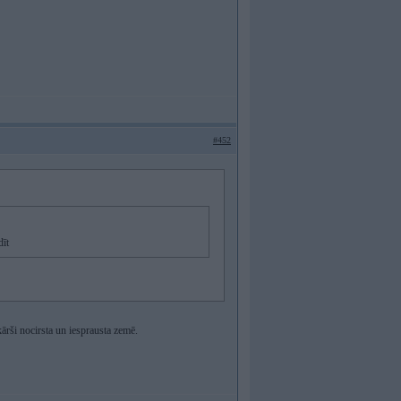
#452
dīt
ārši nocirsta un iesprausta zemē.