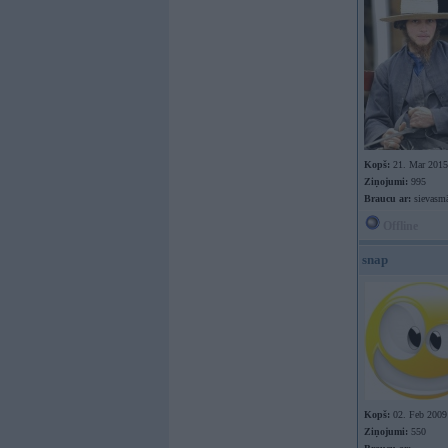
Kopš:
21. Mar 2015
Ziņojumi:
995
Braucu ar:
sievasmā
Offline
snap
Kopš:
02. Feb 2009
Ziņojumi:
550