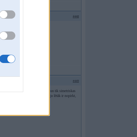
#448
#449
 smukas un kā dziesmā "Ak, eglīte! un tik simetriskas
sākuma bērniem nevis ekonomijai, jo lētāk ir nopirkt,