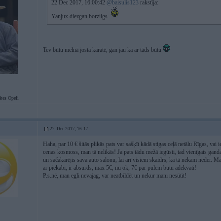
22 Dec 2017, 16:00:42
@baisulis123
rakstīja:
Yanjux diezgan borziigs.
Tev būtu melnā josta karatē, gan jau ka ar tāds būtu
tes Opeli
22. Dec 2017, 16:17
Haha, par 10 € šitās plikās pats var sašķīt kādā stigas ceļā netālu Rīgas, vai ie
cenas kosmoss, man tā nelikās! Ja pats tādu mežā iegūsti, tad vienīgais gandar
un sačakarējis sava auto salonu, lai arī visiem skaidrs, ka tā nekam neder. M
ar piekabi, ir absurds, max 5€, nu ok, 7€ par pūlēm būtu adekvāti!
P.s.nē, man egli nevajag, var neatbildēt un nekur mani nesūtīt!