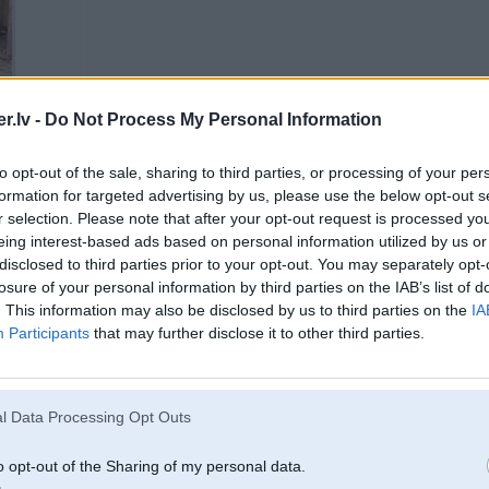
.lv -
Do Not Process My Personal Information
to opt-out of the sale, sharing to third parties, or processing of your per
formation for targeted advertising by us, please use the below opt-out s
r selection. Please note that after your opt-out request is processed y
22. Dec 2017, 18:09
eing interest-based ads based on personal information utilized by us or
disclosed to third parties prior to your opt-out. You may separately opt-
Visas eglītes prom.
Gudrīšiem kas te stāsta par plikumu, atrādiet savas egles pa cik nopirkāt
losure of your personal information by third parties on the IAB’s list of
. This information may also be disclosed by us to third parties on the
IA
Un tam ekspertam. Man ir 50ha mežs un nav pilnīgi nevienas jaunaudzes. sap
Participants
that may further disclose it to other third parties.
Visas egles ir zāģētas normālā biezoknī starp citiem krūmiem, kokiem.
Tā kā ar savu saprašanu vari norauties podā. Salīdzinājumā ar rīdziniekiem, ka
saviem džungļiem un izvēlēties kādu vien sirds kāro, nevis braukāt pa ceļm
ka pirku veikalā pa dārgo
jumtu
l Data Processing Opt Outs
Un par to mazo eglīti - viņa bija metru gara, ko tu no viņas gaidiji, kuplumu
o opt-out of the Sharing of my personal data.
Priecīgus svētkus. Cilvēki kas bijuši veikalā zin cik maksā eglīte un nepisa 