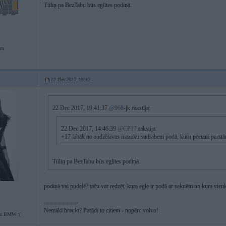
Tūliņ pa BezTabu būs eglītes podiņā.
em
22. Dec 2017, 19:42
22 Dec 2017, 19:41:37
@968
-jk rakstīja:
22 Dec 2017, 14:46:39
@CP17
rakstīja:
+17 labāk no audzētavas mazāku sudrabeni podā, kuru pēctam pārstā
Tūliņ pa BezTabu būs eglītes podiņā.
podiņā vai pudelē? taču var redzēt, kura egle ir podā ar saknēm un kura vienk
-----------------
Nemāki braukt? Parādi to citiem - nopērc volvo!
tu BMW :(