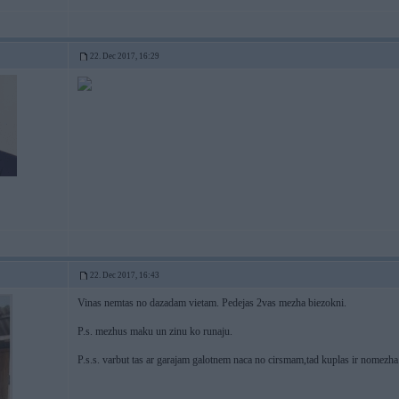
22. Dec 2017, 16:29
22. Dec 2017, 16:43
Vinas nemtas no dazadam vietam. Pedejas 2vas mezha biezokni.
P.s. mezhus maku un zinu ko runaju.
P.s.s. varbut tas ar garajam galotnem naca no cirsmam,tad kuplas ir nomezh