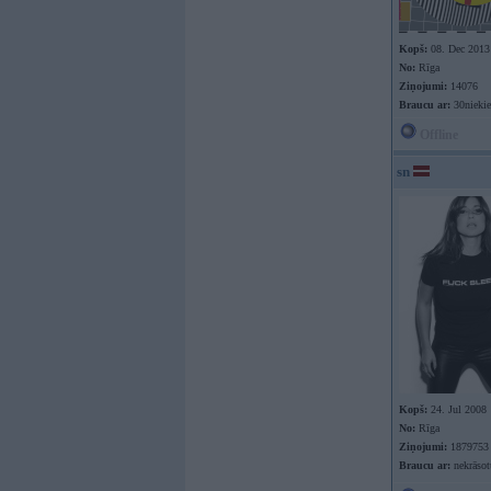
Kopš:
08. Dec 2013
No:
Rīga
Ziņojumi:
14076
Braucu ar:
30nieki
Offline
sn
Kopš:
24. Jul 2008
No:
Rīga
Ziņojumi:
1879753
Braucu ar:
nekrāso