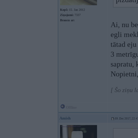
Kopš:
15. Jan 2012
Ziņojumi:
7337
Braucu ar:
Ai, nu be
egli mek
tātad eju
3 metrīg
sapratu, 
Nopietni
[ Šo ziņu 
Offline
Amish
09. Dec 2017, 22:4