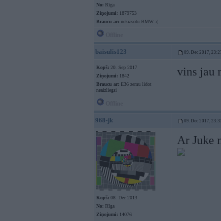
No:
Rīga
Ziņojumi:
1879753
Braucu ar:
nekrāsotu BMW :(
Offline
baisulis123
09. Dec 2017, 23:2
Kopš:
20. Sep 2017
vins jau 
Ziņojumi:
1842
Braucu ar:
E36 zemu lidot
neaizliegsi
Offline
968-jk
09. Dec 2017, 23:3
Ar Juke 
Kopš:
08. Dec 2013
No:
Rīga
Ziņojumi:
14076