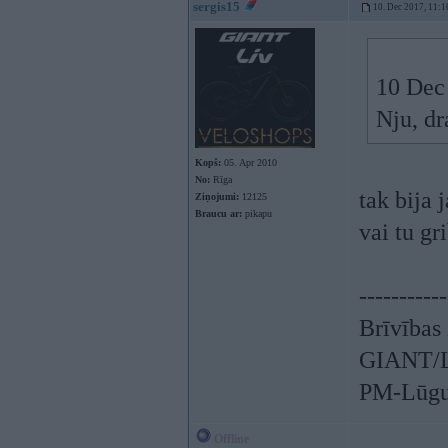
sergis15
10. Dec 2017, 11:1
10 Dec
Nju, dr
Kopš:
05. Apr 2010
No:
Rīga
tak bija 
Ziņojumi:
12125
Braucu ar:
pikapu
vai tu gr
-----------
Brīvības 
GIANT/LI
PM-Lūgu
Offline