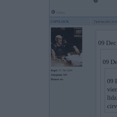
Offline
CAPSLOCK
09. Dec 2017, 22:3
09 Dec
09 De
Kopš:
17. Oct 2016
Ziņojumi:
889
09 
Braucu ar:
vie
līdz
cir