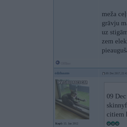
meža ceļ
grāvju m
uz stigā
zem elek
pieauguš
Offline
edzhaans
09. Dec 2017, 22:4
09 Dec
skinnyf
citiem
Kopš:
15. Jan 2012