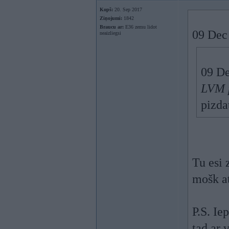
Kopš:
20. Sep 2017
Ziņojumi:
1842
Braucu ar:
E36 zemu lidot
09 Dec
neaizliegsi
09 De
LVM p
pizda
Tu esi 
mošk at
P.S. Ie
tad ar 