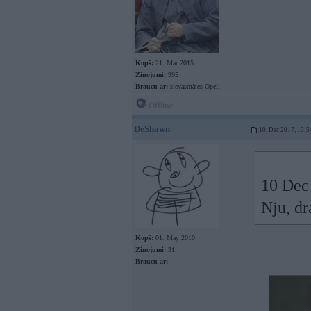
Kopš:
21. Mar 2015
Ziņojumi:
995
Braucu ar:
sievasmātes Opeli
Offline
DeShawn
10. Dec 2017, 10:5
10 Dec
Nju, dr
Kopš:
01. May 2010
Ziņojumi:
31
Braucu ar: