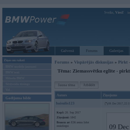
Sveiks,
Viesi!
Ie
Galvenā
Forums
Galerijas
Ziņas un raksti
Forums
»
Vispārējās diskusijas
»
Pirkt 
BMW modeļu jaunumi
Tēma: Ziemassvētku eglīte - pirkt
BMW testi
Mēneša BMW
Sērijveida tūnings
Jauna tēma
Atbildēt
Vel...
Autors
Ziņojums
Gadījuma bilde
baisulis123
09. Dec 2017, 22:3
Kopš:
20. Sep 2017
Ziņojumi:
1842
Braucu ar:
E36 zemu lidot
09 Dec
neaizliegsi