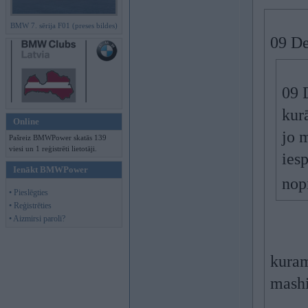
BMW 7. sērija F01 (preses bildes)
09 De
09 
kur
Online
jo 
Pašreiz BMWPower skatās 139
viesi un 1 reģistrēti lietotāji.
ies
Ienākt BMWPower
nop
• Pieslēgties
• Reģistrēties
• Aizmirsi paroli?
kura
mashi