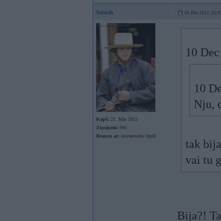
Amish
10. Dec 2017, 15:0
10 Dec
10 De
Nju, 
Kopš:
21. Mar 2015
Ziņojumi:
995
Braucu ar:
sievasmātes Opeli
tak bij
vai tu 
Bija?! T