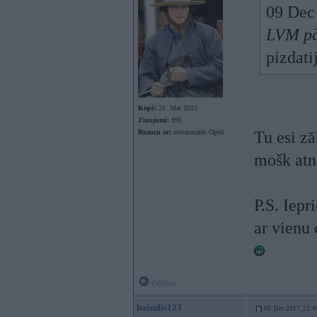
09 Dec
LVM pā
pizdati
Kopš:
21. Mar 2015
Ziņojumi:
995
Braucu ar:
sievasmātes Opeli
Tu esi zā
mošk atnā
P.S. Iepr
ar vienu 
Offline
baisulis123
09. Dec 2017, 22:4