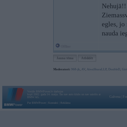
Nehujā!!!
Ziemassvē
egles, jo
nauda ie
Offline
Jauna tēma
Atbildēt
Moderatori:
968-jk
,
AV
,
AiwaShuraLLP
,
DoubleD
,
Gir
Vortāls BMWPower.lv darbojas
kopš 2002. gada 14. maija. Tas nav auto klubs un nav saistīts ar
Galvena
|
Fo
BMW AG.
Par BMWPower
|
Kontakti
|
Reklāma