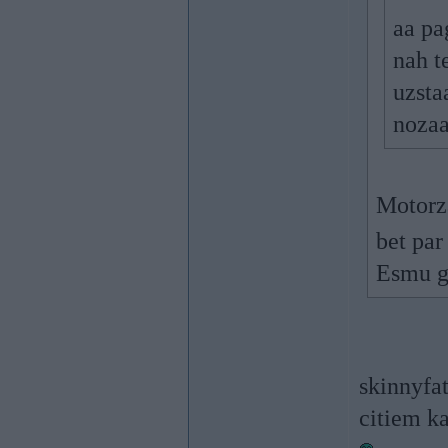
aa pa
nah t
uzsta
noza
Motorzā
bet par
Esmu ga
skinnyfat
citiem k