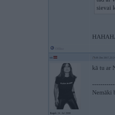
sievai 
HAHAHA
Offline
sn
09. Dec 2017, 23:2
kā tu ar 
-----------
Nemāki b
Kopš:
24. Jul 2008