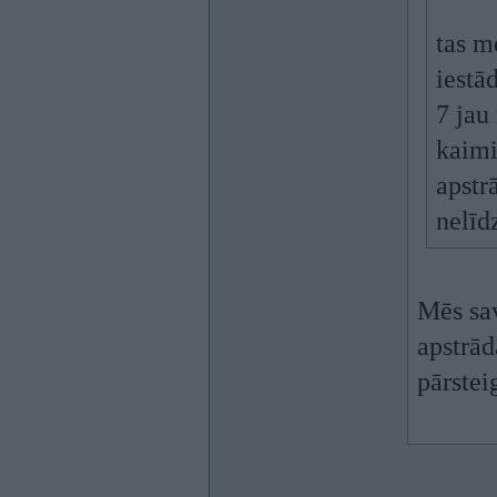
tas m
iestā
7 jau
kaimi
apstr
nelīd
Mēs sav
apstrād
pārstei