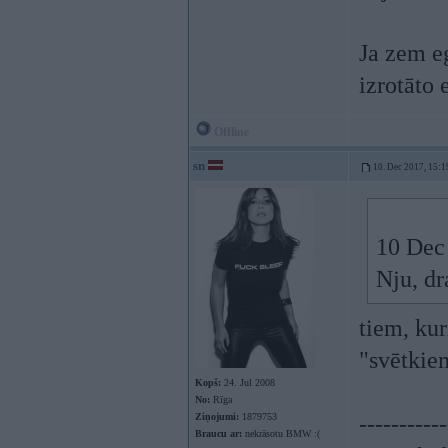
Ja zem eg
izrotāto 
Offline
sn
10. Dec 2017, 15:1
10 Dec
Nju, dr
tiem, kur
"svētkie
Kopš:
24. Jul 2008
No:
Rīga
Ziņojumi:
1879753
-----------
Braucu ar:
nekrāsotu BMW :(