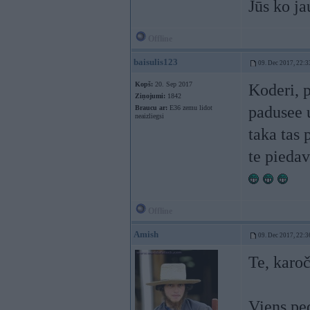
Jūs ko j
Offline
baisulis123
09. Dec 2017, 22:3
Kopš:
20. Sep 2017
Koderi, p
Ziņojumi:
1842
padusee 
Braucu ar:
E36 zemu lidot
neaizliegsi
taka tas 
te pieda
Offline
Amish
09. Dec 2017, 22:3
Te, karo
Viens pe