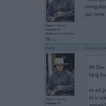
murgošana
par tiem 
Kopš:
21. Mar 2015
Ziņojumi:
995
Braucu ar:
sievasmātes Opeli
Offline
Amish
09. Dec 2017, 22:4
09 Dec
bļeģ ba
es arī 
tā ir i
Kopš:
21. Mar 2015
Ziņojumi:
995
apmeklē