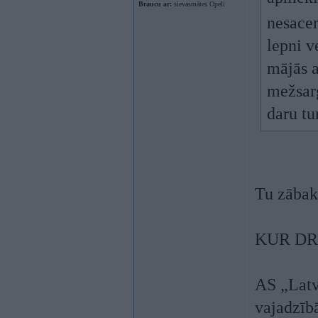
Braucu ar:
sievasmātes Opeli
nesace
lepni v
mājās a
mežsarg
daru tu
Tu zābak
KUR DR
AS „Latv
vajadzībā