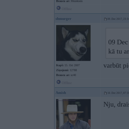
Braucu ar:
30niekiem
Offline
shmurger
09. Dec 2017, 23:3
09 Dec
kā tu a
varbūt pi
Kopš:
15. Oct 2007
Ziņojumi:
12788
Braucu ar:
xc40
Offline
Amish
10. Dec 2017, 07:3
Nju, drai